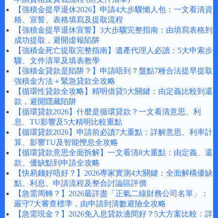
【強積金提早退休2026】申請4大步驟懶人包：一文看清資
格、宣誓、表格填寫及提取流程
【強積金提早退休宣誓】3大步驟完整指南：由填寫表格到
成功提取，避開虛報陷阱
【強積金死亡提取完整指南】遺產代理人必讀：5大申索步
驟、文件清單及填表教學
【強積金貸款是陷阱？】申請唔到？盤點7種合法提早提取
強積金方法＋緊急貸款全攻略
【循環性貸款全攻略】精明借貸5大關鍵：由定義比較到還
款，避開隱藏陷阱
【循環貸款2026】什麼是循環貸款？一文看清意思、利
息、TU影響及5大精明比較重點
【循環貸款2026】申請前必讀7大重點：詳解意思、利率計
算、影響TU及智能慳息全攻略
【循環貸款意思全面拆解】一文看清8大重點：由定義、還
款、優缺點到申請全攻略
【快易錢好唔好？】2026專家實測4大關鍵：全面解構優缺
點、利息、申請流程及整合討論區評價
【急需周轉？】2026最詳盡「正氣二線財務公司名單」：
嚴守7大審查標準，由申請到清數避險全攻略
【急需現金？】2026免入息貸款邊間好？5大方案比較：詳