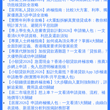
功批核貸款全攻略
【富邦私人貸款2026】終極指南：比較3大方案、利率、獨
家優惠及5步申請全攻略
【實際年利率全攻略】4大重點拆解真實借貸成本：教你精
明計算方法、避開月平息陷阱
【專上學生免入息審查貸款計劃2026】申請懶人包：一文
看清6大申請資格、利息及還款須知
【專業人士終極指南】如何成為頂尖專才？掌握4大關鍵，
全面剖析定義、香港職業要求與發展前景
【專業代辦加按】加按貸款遇難題？一文看清「貸按易」7
大優勢與成功申請關鍵
【小額貸2026】急需現金？香港小額貸款終極攻略：推薦3
步網上申請，免入息證明極速批核！
【小額貸款利息2026】點計先最抵？香港貸款App 3步極速
申請教學 (附實際年利率/月平息懶人包)
【小額錢債追數終極攻略】5大步驟由入稟到強制執行，詳
解追索期、費用及成功關鍵
【居二市場意思】想上車？一文看清申請資格、流程、補
地價等5大關鍵
【居屋2026】申請終極懶人包：一文看清5大關鍵，由綠白
表資格、新居屋分析到按揭財務部署