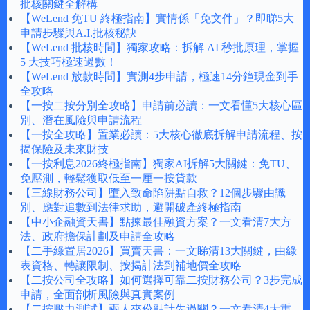
批核關鍵全解構
【WeLend 免TU 終極指南】實情係「免文件」？即睇5大
申請步驟與A.I.批核秘訣
【WeLend 批核時間】獨家攻略：拆解 AI 秒批原理，掌握
5 大技巧極速過數！
【WeLend 放款時間】實測4步申請，極速14分鐘現金到手
全攻略
【一按二按分別全攻略】申請前必讀：一文看懂5大核心區
別、潛在風險與申請流程
【一按全攻略】置業必讀：5大核心徹底拆解申請流程、按
揭保險及未來財技
【一按利息2026終極指南】獨家AI拆解5大關鍵：免TU、
免壓測，輕鬆獲取低至一厘一按貸款
【三線財務公司】墮入致命陷阱點自救？12個步驟由識
別、應對追數到法律求助，避開破產終極指南
【中小企融資天書】點揀最佳融資方案？一文看清7大方
法、政府擔保計劃及申請全攻略
【二手綠置居2026】買賣天書：一文睇清13大關鍵，由綠
表資格、轉讓限制、按揭計法到補地價全攻略
【二按公司全攻略】如何選擇可靠二按財務公司？3步完成
申請，全面剖析風險與真實案例
【二按壓力測試】兩人夾份點計先過關？一文看清4大重