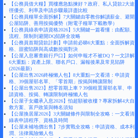
【公務員借大糧】買樓應急點揀好？政府、私人貸款2大途
徑優劣、利率及申請步驟最詳盡比較
【公務員糧單全面拆解】7大關鍵由零教你解讀薪金、避開
公屋陷阱、善用按揭優勢（附電子糧單下載教學）
【公務員綠表申請資格2026】5大關鍵一篇看懂：由配額、
流程、限制到避開DQ陷阱全攻略
【公務員首期貸款計劃】申請前必睇6大重點：全面拆解資
格、甜蜜陷阱與高成數按揭對決
【公屋入息審查銀行戶口】如何申報才不被DQ？一文詳解
6大重點：資產上限、聯名戶口、漏報後果及常見陷阱
(2026最新)
【公屋出售2026終極懶人包】8大重點一文看清：申請資
格、39個屋邨名單、「零首期」按揭與轉讓限制
【公屋出售2023】想零首期上車？39個租置屋邨名單、申
請資格、按揭、轉讓限制終極懶人包
【公屋子女繼承入息2026】怕超額被收樓？專家拆解4大自
救方案、富戶政策與轉名須知
【公屋換居屋2026】3大關鍵條件與限制全攻略：一文看清
綠表申請程序、資格及時間
【公屋未補地價出售】7步實戰全攻略：申請資格、成本利
潤、法律風險懶人包