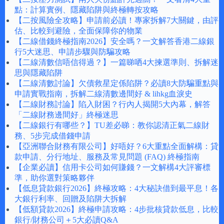
點：計算實例、隱藏陷阱與終極轉按攻略
【二按風險全攻略】申請前必讀！專家拆解7大關鍵，由評
估、比較到避險，全面保障你的物業
【二線借錢終極指南2026】安全嗎？一文解答香港二線銀
行5大迷思、申請步驟與防騙攻略
【二線清數信唔信得過？】一篇睇哂4大揀選準則、拆解迷
思與隱藏陷阱
【二線清數討論】欠債救星定係陷阱？必讀8大防騙重點與
申請實戰指南，拆解二線清數邊間好 & lihkg血淚史
【二線財務討論】陷入財困？行內人揭開5大內幕，解答
「二線財務邊間好」終極迷思
【二線銀行有哪些？】TU差必睇：教你認清正氣二線財
務、5步完成借錢申請
【亞洲聯合財務有限公司】好唔好？6大重點全面解構：貸
款申請、分行地址、服務及常見問題 (FAQ) 終極指南
【企業必讀】信用卡公司如何賺錢？一文解構4大評審標
準，助你選對策略夥伴
【低息貸款銀行2026】終極攻略：4大秘訣借到最平息！各
大銀行利率、回贈及陷阱大拆解
【低額貸款2026】終極申請攻略：4步批核貸款低息，比較
銀行/財務公司＋5大必讀Q&A