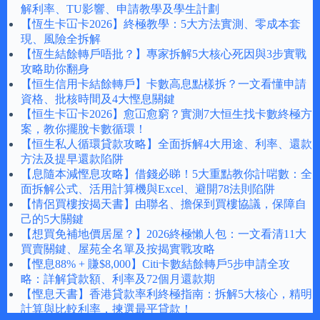
解利率、TU影響、申請教學及學生計劃
【恆生卡冚卡2026】終極教學：5大方法實測、零成本套
現、風險全拆解
【恆生結餘轉戶唔批？】專家拆解5大核心死因與3步實戰
攻略助你翻身
【恒生信用卡結餘轉戶】卡數高息點樣拆？一文看懂申請
資格、批核時間及4大慳息關鍵
【恒生卡冚卡2026】愈冚愈窮？實測7大恒生找卡數終極方
案，教你擺脫卡數循環！
【恒生私人循環貸款攻略】全面拆解4大用途、利率、還款
方法及提早還款陷阱
【息隨本減慳息攻略】借錢必睇！5大重點教你計啱數：全
面拆解公式、活用計算機與Excel、避開78法則陷阱
【情侶買樓按揭天書】由聯名、擔保到買樓協議，保障自
己的5大關鍵
【想買免補地價居屋？】2026終極懶人包：一文看清11大
買賣關鍵、屋苑全名單及按揭實戰攻略
【慳息88% + 賺$8,000】Citi卡數結餘轉戶5步申請全攻
略：詳解貸款額、利率及72個月還款期
【慳息天書】香港貸款率利終極指南：拆解5大核心，精明
計算與比較利率，揀選最平貸款！