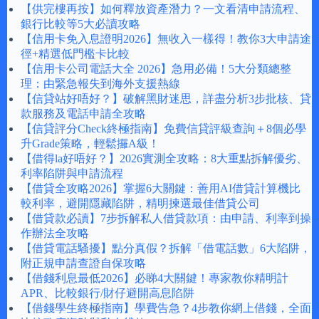
【供完樓再按】如何釋放資產潛力？一文看清申請流程、
銀行比較等5大必讀攻略
【信用卡免入息證明2026】無收入一樣得！教你3大申請途
徑+精選低門檻卡比較
【信用卡公司電話大全 2026】急用必備！5大分類總整
理：由緊急報失到海外支援熱線
【信貸站好唔好？】破解黑財迷思，詳盡分析3步批核、貸
款服務及電話申請全攻略
【信貸評分Check終極指南】免費信貸評級查詢＋8個必學
升Grade策略，輕鬆攞A級！
【借得la好唔好？】2026實測全攻略：8大重點拆解優劣、
利率陷阱與申請流程
【借貸全攻略2026】掌握6大關鍵：善用AI借貸計算機比
較利率，避開隱藏陷阱，精明揀選最佳借貸公司
【借貸款必讀】7步拆解私人借貸款項：由申請、利率到操
作辦法全攻略
【借貸電話騷擾】點分真假？拆解「借電話數」6大陷阱，
附正規申請查證自保攻略
【借錢利息最低2026】必睇4大關鍵！專家教你精明計
APR、比較銀行/財仔避開高息陷阱
【借錢學生終極指南】學費告急？4步教你網上借錢，全面