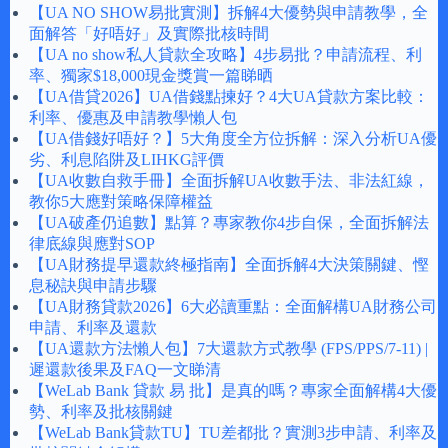
【UA NO SHOW易批實測】拆解4大優勢與申請教學，全
面解答「好唔好」及實際批核時間
【UA no show私人貸款全攻略】4步易批？申請流程、利
率、獨家$18,000現金獎賞一篇睇晒
【UA借貸2026】UA借錢點揀好？4大UA貸款方案比較：
利率、優惠及申請教學懶人包
【UA借錢好唔好？】5大角度全方位拆解：深入分析UA優
劣、利息陷阱及LIHKG評價
【UA收數自救手冊】全面拆解UA收數手法、非法紅線，
教你5大應對策略保障權益
【UA破產仍追數】點算？專家教你4步自保，全面拆解法
律底線與應對SOP
【UA財務提早還款終極指南】全面拆解4大決策關鍵、慳
息秘訣與申請步驟
【UA財務貸款2026】6大必讀重點：全面解構UA財務公司
申請、利率及還款
【UA還款方法懶人包】7大還款方式教學 (FPS/PPS/7-11) |
遲還款後果及FAQ一文睇清
【WeLab Bank 貸款 易 批】是真的嗎？專家全面解構4大優
勢、利率及批核關鍵
【WeLab Bank貸款TU】TU差都批？實測3步申請、利率及