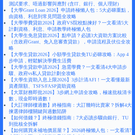
測試要求、唔過影響與應對 (含IT、銀行、個人理財)
【大學Grant Loan 2026】申請終極懶人包：5大必睇重點，
由資格、利息到常見問題全攻略
【大學學費貸款2026】政府VS院校點揀好？一文看清5大
計劃資格、利息、申請教學終極懶人包
【大學生免息貸款2026】點申請？必讀3大資助方案比較
（含政府Grant、免入息審查貸款），申請流程及伏位全攻
略
【大學生貸款2026】小額學生貸款免TU必睇攻略：App 4
步申請，輕鬆解決學費生活費
【大學生貸款申請2026】急需學費？一文看清4大申請步
驟、政府vs私人貸款計劃全攻略
【大學生資助入息上限2026】3步計清AFI！一文看懂最新
資產限額、TSFS/FASP資助資格
【大眾財務即批2026】3步網上申請全攻略，極速批核清卡
數，現金即時過數！
【大訂律師樓過數】終極指南：大訂幾時比賣家？拆解4大
揀選律師樓關鍵與過數陷阱
【如何借錢？】終極借錢指南：7大必讀步驟由銀行、TU
到批核全拆解
【如何購買未補地價居屋？】2026終極懶人包：一文看清7