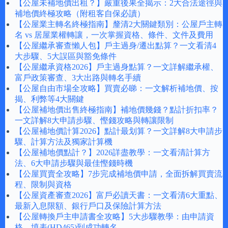
【公屋未補地價出租？】嚴重後果全揭示：2大合法途徑與
補地價終極攻略（附租客自保必讀）
【公屋業主轉名終極指南】釐清2大關鍵類別：公屋戶主轉
名 vs 居屋業權轉讓，一次掌握資格、條件、文件及費用
【公屋繼承審查懶人包】戶主過身/遷出點算？一文看清4
大步驟、5大誤區與豁免條件
【公屋繼承資格2026】戶主過身點算？一文詳解繼承權、
富戶政策審查、3大出路與轉名手續
【公屋自由市場全攻略】買賣必睇：一文解析補地價、按
揭、利弊等4大關鍵
【公屋補地價出售終極指南】補地價幾錢？點計折扣率？
一文詳解8大申請步驟、慳錢攻略與轉讓限制
【公屋補地價計算2026】點計最划算？一文詳解8大申請步
驟、計算方法及獨家計算機
【公屋補地價點計？】2026詳盡教學：一文看清計算方
法、6大申請步驟與最佳慳錢時機
【公屋買賣全攻略】7步完成補地價申請，全面拆解買賣流
程、限制與資格
【公屋資產審查2026】富戶必讀天書：一文看清6大重點、
最新入息限額、銀行戶口及保險計算方法
【公屋轉換戶主申請書全攻略】5大步驟教學：由申請資
格、填表(HD465)到成功轉名