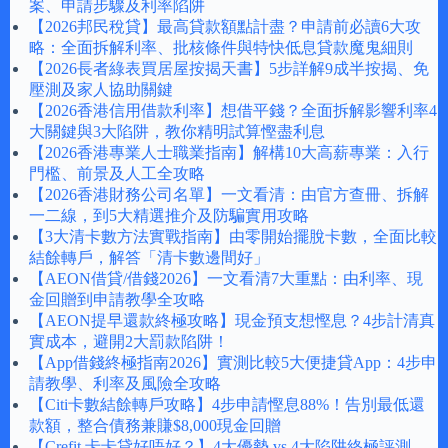
案、申請步驟及利率陷阱
【2026邦民稅貸】最高貸款額點計盡？申請前必讀6大攻
略：全面拆解利率、批核條件與特快低息貸款魔鬼細則
【2026長者綠表買居屋按揭天書】5步詳解9成半按揭、免
壓測及家人協助關鍵
【2026香港信用借款利率】想借平錢？全面拆解影響利率4
大關鍵與3大陷阱，教你精明試算慳盡利息
【2026香港專業人士職業指南】解構10大高薪專業：入行
門檻、前景及人工全攻略
【2026香港財務公司名單】一文看清：由官方查冊、拆解
一二線，到5大精選推介及防騙實用攻略
【3大清卡數方法實戰指南】由零開始擺脫卡數，全面比較
結餘轉戶，解答「清卡數邊間好」
【AEON借貸/借錢2026】一文看清7大重點：由利率、現
金回贈到申請教學全攻略
【AEON提早還款終極攻略】現金預支想慳息？4步計清真
實成本，避開2大罰款陷阱！
【App借錢終極指南2026】實測比較5大便捷貸App：4步申
請教學、利率及風險全攻略
【Citi卡數結餘轉戶攻略】4步申請慳息88%！告別最低還
款額，整合債務兼賺$8,000現金回贈
【Crefit 卡卡貸好唔好？】4大優勢 vs 4大陷阱終極評測，