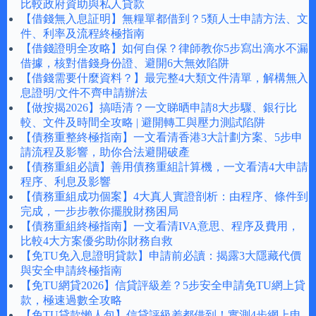
比較政府資助與私人貸款
【借錢無入息証明】無糧單都借到？5類人士申請方法、文
件、利率及流程終極指南
【借錢證明全攻略】如何自保？律師教你5步寫出滴水不漏
借據，核對借錢身份證、避開6大無效陷阱
【借錢需要什麼資料？】最完整4大類文件清單，解構無入
息證明/文件不齊申請辦法
【做按揭2026】搞唔清？一文睇晒申請8大步驟、銀行比
較、文件及時間全攻略 | 避開轉工與壓力測試陷阱
【債務重整終極指南】一文看清香港3大計劃方案、5步申
請流程及影響，助你合法避開破產
【債務重組必讀】善用債務重組計算機，一文看清4大申請
程序、利息及影響
【債務重組成功個案】4大真人實證剖析：由程序、條件到
完成，一步步教你擺脫財務困局
【債務重組終極指南】一文看清IVA意思、程序及費用，
比較4大方案優劣助你財務自救
【免TU免入息證明貸款】申請前必讀：揭露3大隱藏代價
與安全申請終極指南
【免TU網貸2026】信貸評級差？5步安全申請免TU網上貸
款，極速過數全攻略
【免TU貸款懶人包】信貸評級差都借到！實測4步網上申