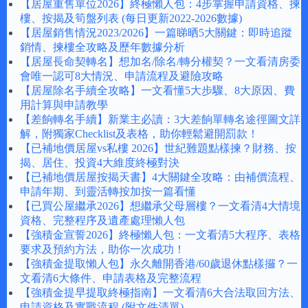
【居屋重售單位2026】終極懶人包：4步掌握申請資格、揀
樓、按揭及筍盤列表 (每日更新2022-2026數據)
【居屋銷售情況2023/2026】一篇睇晒5大關鍵：即時追蹤
銷情、揀樓全攻略及歷年數據分析
【居屋長命契轉名】想加名/除名/轉分權契？一文看清房委
會唯一認可8大情況、申請流程及避險攻略
【居屋除名手續全攻略】一文看懂5大步驟、8大原因、費
用計算與申請教學
【差餉轉名手續】新業主必讀：3大差餉單轉名途徑圖文詳
解，附獨家Checklist及表格，助你輕鬆避開罰款！
【已補地價居屋vs私樓 2026】世紀難題點樣揀？財務、按
揭、居住、投資4大維度終極對決
【已補地價居屋按揭天書】4大關鍵全攻略：由補價流程、
申請年期、到靈活轉按加按一篇看懂
【已買公屋繼承2026】想繼承父母層樓？一文看清4大情境
資格、完整程序及遺產處理懶人包
【強積金宣誓2026】終極懶人包：一文看清5大程序、表格
要求及預約方法，助你一次成功！
【強積金提取懶人包】永久離開香港/60歲退休點樣攞？一
文看清6大條件、申請表格及完整流程
【強積金提早提取終極指南】一文看清6大合法取回方法、
申請資格及實戰流程 (附文件清單)