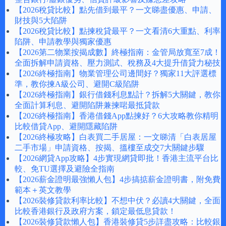
【2026稅貸比較】點先借到最平？一文睇盡優惠、申請、
財技與5大陷阱
【2026稅貸比較】點揀稅貸最平？一文看清6大重點、利率
陷阱、申請教學與獨家優惠
【2026第二物業按揭成數】終極指南：金管局放寬至7成！
全面拆解申請資格、壓力測試、稅務及4大提升借貸力秘技
【2026終極指南】物業管理公司邊間好？獨家11大評選標
準，教你揀A級公司、避開C級陷阱
【2026終極指南】銀行借錢利息點計？拆解5大關鍵，教你
全面計算利息、避開陷阱兼揀啱最抵貸款
【2026終極指南】香港借錢App點揀好？6大攻略教你精明
比較借貸App、避開隱藏陷阱
【2026終極攻略】白表買二手居屋：一文睇清「白表居屋
二手市場」申請資格、按揭、搵樓至成交7大關鍵步驟
【2026網貸App攻略】4步實現網貸即批！香港主流平台比
較、免TU選擇及避險全指南
【2026薪金證明最強懶人包】4步搞掂薪金證明書，附免費
範本＋英文教學
【2026裝修貸款利率比較】不想中伏？必讀4大關鍵，全面
比較香港銀行及政府方案，鎖定最低息貸款！
【2026裝修貸款懶人包】香港裝修貸5步詳盡攻略：比較銀