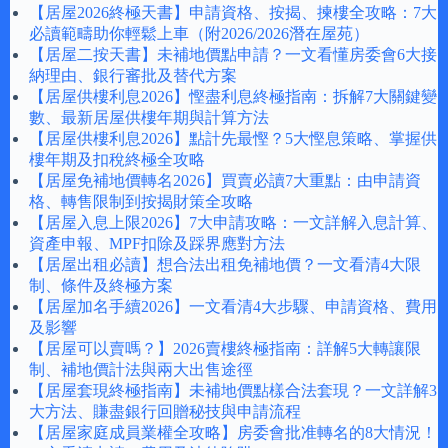
【居屋2026終極天書】申請資格、按揭、揀樓全攻略：7大
必讀範疇助你輕鬆上車（附2026/2026潛在屋苑）
【居屋二按天書】未補地價點申請？一文看懂房委會6大接
納理由、銀行審批及替代方案
【居屋供樓利息2026】慳盡利息終極指南：拆解7大關鍵變
數、最新居屋供樓年期與計算方法
【居屋供樓利息2026】點計先最慳？5大慳息策略、掌握供
樓年期及扣稅終極全攻略
【居屋免補地價轉名2026】買賣必讀7大重點：由申請資
格、轉售限制到按揭財策全攻略
【居屋入息上限2026】7大申請攻略：一文詳解入息計算、
資產申報、MPF扣除及踩界應對方法
【居屋出租必讀】想合法出租免補地價？一文看清4大限
制、條件及終極方案
【居屋加名手續2026】一文看清4大步驟、申請資格、費用
及影響
【居屋可以賣嗎？】2026賣樓終極指南：詳解5大轉讓限
制、補地價計法與兩大出售途徑
【居屋套現終極指南】未補地價點樣合法套現？一文詳解3
大方法、賺盡銀行回贈秘技與申請流程
【居屋家庭成員業權全攻略】房委會批准轉名的8大情況！