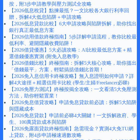
按，附3步申請教學與壓力測試全攻略
【2026低息稅貸】點揀最抵？一文比較各大銀行利率回
贈，拆解4大低息陷阱＋申請攻略
【2026低息貸款比較】6大申請攻略與陷阱拆解，助你找出
銀行真正最低息方案
【2026信用借款終極指南】5步詳解申請流程，教你比較最
低利率、避開隱藏收費陷阱！
【2026借貸優惠】5大必讀攻略：AI比較最低息方案＋精
選借錢優惠實測 (附免入息教學)
【2026借錢比較】終極指南：拆解5大核心攻略，助你搵出
「借錢最平」方案，輕鬆搞掂借錢比首期！
【2026免入息信用卡終極攻略】無入息證明如何申請？詳
解4大途徑＋精選信用卡比較 (學生/主婦/Freelancer必睇)
【2026免壓力測試】終極按揭全攻略：一文看清5大免壓測
方法，助你輕鬆置業！
【2026免息借貸攻略】申請免息貸款前必讀：拆解5大陷阱
與隱藏成本
【2026免息貸款】申請前必睇4大關鍵！一文拆解政府、學
生、100萬貸款成本與陷阱
【2026免露面貸款終極指南】急需現金？實測4大免TU網
上貸款，附4步申請極速過數攻略