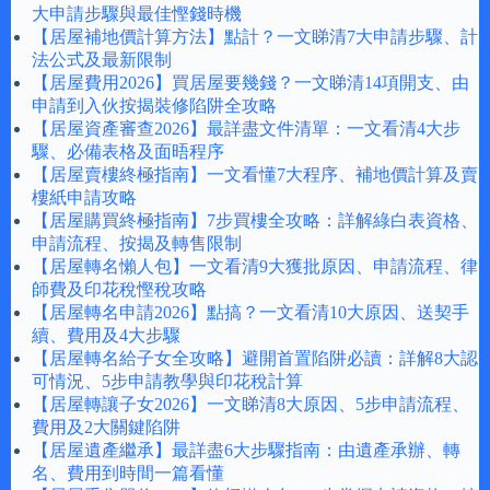
大申請步驟與最佳慳錢時機
【居屋補地價計算方法】點計？一文睇清7大申請步驟、計
法公式及最新限制
【居屋費用2026】買居屋要幾錢？一文睇清14項開支、由
申請到入伙按揭裝修陷阱全攻略
【居屋資產審查2026】最詳盡文件清單：一文看清4大步
驟、必備表格及面晤程序
【居屋賣樓終極指南】一文看懂7大程序、補地價計算及賣
樓紙申請攻略
【居屋購買終極指南】7步買樓全攻略：詳解綠白表資格、
申請流程、按揭及轉售限制
【居屋轉名懶人包】一文看清9大獲批原因、申請流程、律
師費及印花稅慳稅攻略
【居屋轉名申請2026】點搞？一文看清10大原因、送契手
續、費用及4大步驟
【居屋轉名給子女全攻略】避開首置陷阱必讀：詳解8大認
可情況、5步申請教學與印花稅計算
【居屋轉讓子女2026】一文睇清8大原因、5步申請流程、
費用及2大關鍵陷阱
【居屋遺產繼承】最詳盡6大步驟指南：由遺產承辦、轉
名、費用到時間一篇看懂