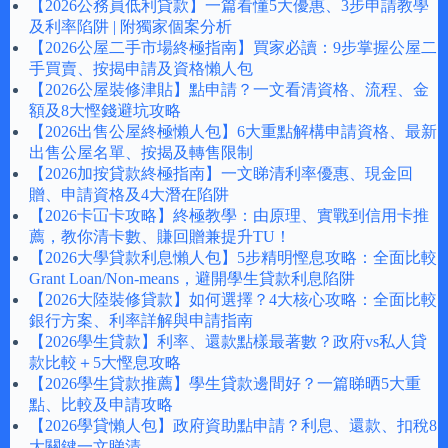
【2026公務員低利貸款】一篇看懂5大優惠、3步申請教學
及利率陷阱 | 附獨家個案分析
【2026公屋二手市場終極指南】買家必讀：9步掌握公屋二
手買賣、按揭申請及資格懶人包
【2026公屋裝修津貼】點申請？一文看清資格、流程、金
額及8大慳錢避坑攻略
【2026出售公屋終極懶人包】6大重點解構申請資格、最新
出售公屋名單、按揭及轉售限制
【2026加按貸款終極指南】一文睇清利率優惠、現金回
贈、申請資格及4大潛在陷阱
【2026卡冚卡攻略】終極教學：由原理、實戰到信用卡推
薦，教你清卡數、賺回贈兼提升TU！
【2026大學貸款利息懶人包】5步精明慳息攻略：全面比較
Grant Loan/Non-means，避開學生貸款利息陷阱
【2026大陸裝修貸款】如何選擇？4大核心攻略：全面比較
銀行方案、利率詳解與申請指南
【2026學生貸款】利率、還款點樣最著數？政府vs私人貸
款比較＋5大慳息攻略
【2026學生貸款推薦】學生貸款邊間好？一篇睇晒5大重
點、比較及申請攻略
【2026學貸懶人包】政府資助點申請？利息、還款、扣稅8
大關鍵一文睇清