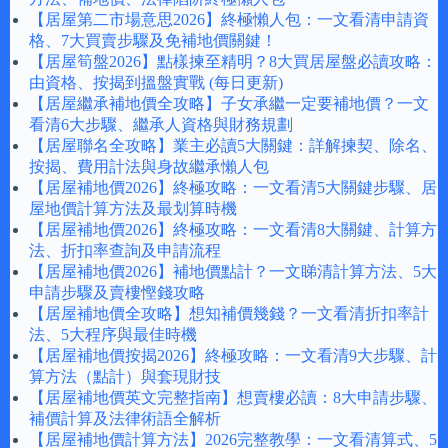
【居屋第二市場意思2026】終極懶人包：一文看清申請資
格、7大買賣步驟及免補地價關鍵！
【居屋筍盤2026】點樣揀至精明？8大買居屋盤必讀攻略：
由資格、按揭到搵盤實戰 (每日更新)
【居屋繼承補地價全攻略】子女承繼一定要補地價？一文
看清6大步驟、繼承人資格與財務規劃
【居屋聯名全攻略】業主必讀5大關鍵：詳解揀契、除名、
按揭、費用計法與身故繼承懶人包
【居屋補地價2026】終極攻略：一文看清5大關鍵步驟、居
屋地價計算方法及最划算時機
【居屋補地價2026】終極攻略：一文看清8大關鍵、計算方
法、折扣率查詢及申請流程
【居屋補地價2026】補地價點計？一文睇清計算方法、5大
申請步驟及賣樓慳錢攻略
【居屋補地價全攻略】想知補價幾錢？一文看清折扣率計
法、5大程序與最佳時機
【居屋補地價按揭2026】終極攻略：一文看清9大步驟、計
算方法（點計）與套現財技
【居屋補地價英文完整指南】想賣樓必讀：8大申請步驟、
補價計算及法律術語全解析
【居屋補地價計算方法】2026完整教學：一文看清算式、5