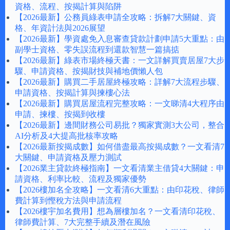
資格、流程、按揭計算與陷阱
【2026最新】公務員綠表申請全攻略：拆解7大關鍵、資
格、年資計法與2026展望
【2026最新】學資處免入息審查貸款計劃申請5大重點：由
副學士資格、零失誤流程到還款智慧一篇搞掂
【2026最新】綠表市場終極天書：一文詳解買賣居屋7大步
驟、申請資格、按揭財技與補地價懶人包
【2026最新】購買二手居屋終極攻略：詳解7大流程步驟、
申請資格、按揭計算與揀樓心法
【2026最新】購買居屋流程完整攻略：一文睇清4大程序由
申請、揀樓、按揭到收樓
【2026最新】邊間財務公司易批？獨家實測3大公司，整合
AI分析及4大提高批核率攻略
【2026最新按揭成數】如何借盡最高按揭成數？一文看清7
大關鍵、申請資格及壓力測試
【2026業主貸款終極指南】一文看清業主借貸4大關鍵：申
請資格、利率比較、流程及獨家優勢
【2026樓加名全攻略】一文看清6大重點：由印花稅、律師
費計算到慳稅方法與申請流程
【2026樓宇加名費用】想為層樓加名？一文看清印花稅、
律師費計算、7大完整手續及潛在風險