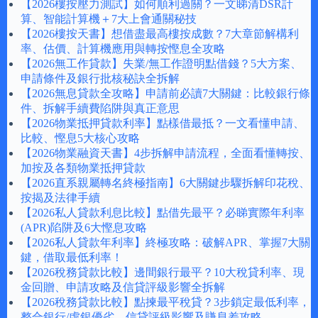
【2026樓按壓力測試】如何順利過關？一文睇清DSR計
算、智能計算機＋7大上會通關秘技
【2026樓按天書】想借盡最高樓按成數？7大章節解構利
率、估價、計算機應用與轉按慳息全攻略
【2026無工作貸款】失業/無工作證明點借錢？5大方案、
申請條件及銀行批核秘訣全拆解
【2026無息貸款全攻略】申請前必讀7大關鍵：比較銀行條
件、拆解手續費陷阱與真正意思
【2026物業抵押貸款利率】點樣借最抵？一文看懂申請、
比較、慳息5大核心攻略
【2026物業融資天書】4步拆解申請流程，全面看懂轉按、
加按及各類物業抵押貸款
【2026直系親屬轉名終極指南】6大關鍵步驟拆解印花稅、
按揭及法律手續
【2026私人貸款利息比較】點借先最平？必睇實際年利率
(APR)陷阱及6大慳息攻略
【2026私人貸款年利率】終極攻略：破解APR、掌握7大關
鍵，借取最低利率！
【2026稅務貸款比較】邊間銀行最平？10大稅貸利率、現
金回贈、申請攻略及信貸評級影響全拆解
【2026稅務貸款比較】點揀最平稅貸？3步鎖定最低利率，
整合銀行/虛銀優劣、信貸評級影響及賺息差攻略