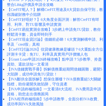
整合Lihkg評價及申請全攻略
【CreFIT呃人？】解構CreFIT用途及8大貸款自保守則，教
你識破財務中介陷阱
【CreFIT好唔好？】6大角度全面評測：解答CreFIT有咩
用、利率、對TU影響及申請實測
【CreFIT易批實測全攻略】3步網上申請免TU貸款，教你
輕鬆清卡數，資金即時到手
【CreFIT現金貸討論】借錢前必睇！6大實測解構申請、利
率及「cred假」真相
【CreFIT討論2026】信貸健康教練是噱頭？6大重點全方位
評測卡卡貸：免TU、利率及真實用戶評價懶人包
【Grant Loan申請2026終極攻略】點申請？5步教學、拎盡
資助、還款須知一文看清
【IVA借錢實戰手冊】拆解債務重組期間借錢困難，避開5
大陷阱，成功申請免TU貸款！
【IVA斷供全面拆解】想保住層樓？IVA債務重組5大關鍵
指標，助你避開失敗陷阱，守住資產
【IVA申請終極指南】一文看清8大流程、IVA費用及申請
資格，助您走出債務困局
【IVA程序終極指南】5步申請教學，全面分析IVA收費、
成功率與IVA失敗風險