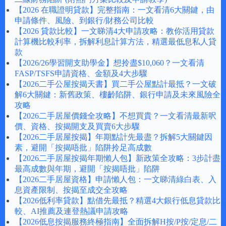
【2026 在職證明貸款】完整指南：一文看清6大關鍵，由
申請條件、風險、到銀行/財務公司比較
【2026 貸款比較】一文睇清4大申請攻略：教你活用貸款
計算機比較利率，拆解利息計算方法，精選最低息私人貸
款
【2026/26學習開支助學金】想拎盡$10,060？一文看清
FASP/TSFS申請資格、金額及4大步驟
【2026二手公屋按揭天書】買二手公屋點計最抵？一文破
解6大關鍵：新舊政策、樓齡陷阱、銀行申請及未來風險全
攻略
【2026二手居屋價錢全攻略】不想買貴？一文看清最新呎
價、資格、按揭開支及買賣6大步驟
【2026二手居屋按揭】年期點計先最盡？拆解5大關鍵因
素，避開「按揭唔批」陷阱拎足高成數
【2026二手居屋按揭年期懶人包】新政策全攻略：3步計盡
最高成數與年期，避開「按揭唔批」陷阱
【2026二手居屋資格】申請懶人包：一文睇清綠白表、入
息資產限制、按揭至成交全攻略
【2026低利率貸款】點借先最抵？精選4大銀行低息貸款比
較、AI推薦及連登熱議申請攻略
【2026低息按揭服務終極指南】全面拆解H按/P按/定息/二