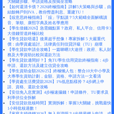
大關鍵步驟、申請資格及按揭全攻略
【如何還清卡債？2026終極指南】詳解5大策略與步驟，由
結餘轉戶到IVA，教你慳盡利息、重建TU！
【姲意思終極指南】「姲」字點讀？5大範疇全面解構讀
音、筆順、康熙字典及姓名學應用
【學生借錢2026】急需錢點算？政府、私人平台、信用卡3
大借錢管道終極比較
【學生貸款唔還】後果超乎想像！專家拆解 5 大嚴重代
價：由學資處追討、法律責任到信貸評級（TU）崩壞
【學生貸款申請全攻略】一篇睇晒3大途徑：政府、私人財
務及大學資助比較與還款方法
【學生貸款邊間好？】免TU學生信用貸款終極指南：4步
申請、還款方法及建立信貸全攻略
【學生資助金額2026/25】終極懶人包：整合10大中小學及
大專學生資助計劃，金額、資格、申請方法一文看清
【學資處生活費貸款2026】1%低息點樣拎？4步網上申
請、資格、還款全攻略
【安信免入息實測】4步極速攞錢！申請條件、TU要求及
利率伏位全拆解
【安信貸款批核時間】實測拆解：掌握3大關鍵，挑戰最快
1小時批核過數！
【家庭主婦借錢2026】無入息證明？4步簡易網上申請，成