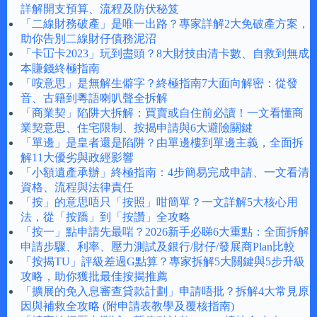
詳解開支預算、流程及防伏秘笈
「二線財務破產」是唯一出路？專家詳解2大免破產方案，
助你告別二線財仔債務泥沼
「卡冚卡2023」玩到盡頭？8大財技由清卡數、自救到無成
本賺錢終極指南
「咹意思」是無解生僻字？終極指南7大面向解密：從發
音、古籍到粵語喇叭聲全拆解
「商業契」陷阱大拆解：買賣或自住前必讀！一文看懂商
業契意思、住宅限制、按揭申請與6大避險關鍵
「單邊」是皇者還是陷阱？由單邊樓到單邊主義，全面拆
解11大優劣與政經影響
「小額遺產承辦」終極指南：4步簡易完成申請、一文看清
資格、流程與法律責任
「按」的意思唔只「按照」咁簡單？一文詳解5大核心用
法，從「按蹻」到「按讚」全攻略
「按一」點申請先最啱？2026新手必睇6大重點：全面拆解
申請步驟、利率、壓力測試及銀行/財仔/發展商Plan比較
「按揭TU」評級差過G點算？專家拆解5大關鍵與5步升級
攻略，助你獲批最佳按揭推薦
「擴展的免入息審查貸款計劃」申請唔批？拆解4大常見原
因與補救全攻略 (附申請表教學及覆核指南)