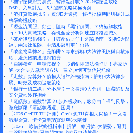
「樓宇按揭壓力測試」暫停點計數？2026樓按全攻略：
DSR、入息計法、5大過關策略終極拆解
「渣打貸款易批？」實測5大優勢，解構批核時間與提升成
功率終極攻略
「現金流問題」頻生，隨時「黑字倒閉」？終極解救指
南：10大實戰策略，從現金流分析到建立財務護城河
「破產後想借錢？」【破產借財仔】必讀指南：剖析5大關
鍵，由法律風險、申請步驟到更佳出路
「破產物業轉名」是陷阱？專家拆解9大法律風險與自救策
略，避免物業遭強制拍賣
「自製糧單」申請按揭？一步踏錯即墮法律陷阱！專家拆
解5大合法入息證明方法，建立無懈可擊信貸紀錄
「走數」點算好？債權人追討終極指南：詳解4大法律步
驟、時效及成功追數策略
「銀行一線二線」分不清？一文看清9大分別、隱藏陷阱及
安全貸款終極指南
「電話數」追數點算？9步終極攻略，教你由自保到反擊，
徹底斷尾「電話數唔還」困局！
【2026 CreFIT TU 評測】Crefit 免TU真相大揭秘！一文看
清現金貸、卡卡貸申請實測與6大關鍵
【2026 一線借貸終極指南】拆解一線貸款5大優勢，避開
二線財務陷阱 (附熱門方案比較及申請教學)