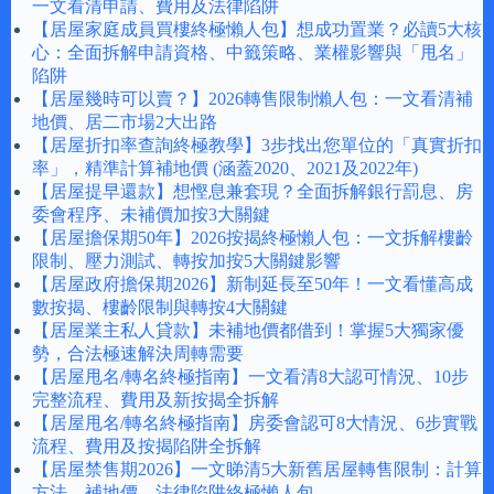
一文看清申請、費用及法律陷阱
【居屋家庭成員買樓終極懶人包】想成功置業？必讀5大核
心：全面拆解申請資格、中籤策略、業權影響與「甩名」
陷阱
【居屋幾時可以賣？】2026轉售限制懶人包：一文看清補
地價、居二市場2大出路
【居屋折扣率查詢終極教學】3步找出您單位的「真實折扣
率」，精準計算補地價 (涵蓋2020、2021及2022年)
【居屋提早還款】想慳息兼套現？全面拆解銀行罰息、房
委會程序、未補價加按3大關鍵
【居屋擔保期50年】2026按揭終極懶人包：一文拆解樓齡
限制、壓力測試、轉按加按5大關鍵影響
【居屋政府擔保期2026】新制延長至50年！一文看懂高成
數按揭、樓齡限制與轉按4大關鍵
【居屋業主私人貸款】未補地價都借到！掌握5大獨家優
勢，合法極速解決周轉需要
【居屋甩名/轉名終極指南】一文看清8大認可情況、10步
完整流程、費用及新按揭全拆解
【居屋甩名/轉名終極指南】房委會認可8大情況、6步實戰
流程、費用及按揭陷阱全拆解
【居屋禁售期2026】一文睇清5大新舊居屋轉售限制：計算
方法、補地價、法律陷阱終極懶人包