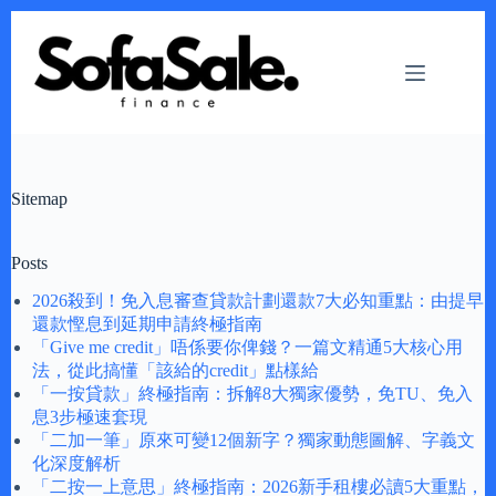
Skip
to
content
Sitemap
Posts
2026殺到！免入息審查貸款計劃還款7大必知重點：由提早
還款慳息到延期申請終極指南
「Give me credit」唔係要你俾錢？一篇文精通5大核心用
法，從此搞懂「該給的credit」點樣給
「一按貸款」終極指南：拆解8大獨家優勢，免TU、免入
息3步極速套現
「二加一筆」原來可變12個新字？獨家動態圖解、字義文
化深度解析
「二按一上意思」終極指南：2026新手租樓必讀5大重點，