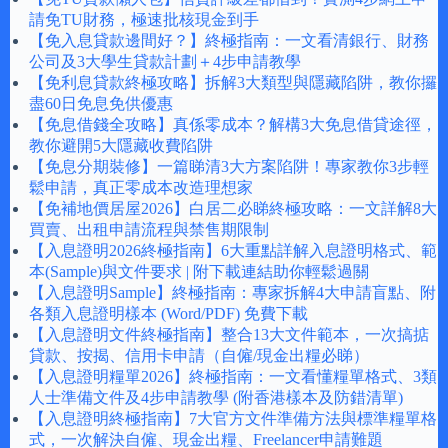
請免TU財務，極速批核現金到手
【免入息貸款邊間好？】終極指南：一文看清銀行、財務
公司及3大學生貸款計劃＋4步申請教學
【免利息貸款終極攻略】拆解3大類型與隱藏陷阱，教你攞
盡60日免息免供優惠
【免息借錢全攻略】真係零成本？解構3大免息借貸途徑，
教你避開5大隱藏收費陷阱
【免息分期裝修】一篇睇清3大方案陷阱！專家教你3步輕
鬆申請，真正零成本改造理想家
【免補地價居屋2026】白居二必睇終極攻略：一文詳解8大
買賣、出租申請流程與禁售期限制
【入息證明2026終極指南】6大重點詳解入息證明格式、範
本(Sample)與文件要求 | 附下載連結助你輕鬆過關
【入息證明Sample】終極指南：專家拆解4大申請盲點、附
各類入息證明樣本 (Word/PDF) 免費下載
【入息證明文件終極指南】整合13大文件範本，一次搞掂
貸款、按揭、信用卡申請（自僱/現金出糧必睇）
【入息證明糧單2026】終極指南：一文看懂糧單格式、3類
人士準備文件及4步申請教學 (附香港樣本及防錯清單)
【入息證明終極指南】7大官方文件準備方法與標準糧單格
式，一次解決自僱、現金出糧、Freelancer申請難題