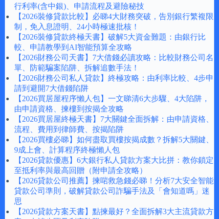
行利率(含中銀)、申請流程及避險秘技
【2026裝修貸款比較】必睇4大財務突破，告別銀行繁複限
制，免入息證明、24小時極速批核！
【2026裝修貸款終極天書】破解5大資金難題：由銀行比
較、申請教學到AI智能預算全攻略
【2026財務公司天書】7大借錢必讀攻略：比較財務公司名
單、防範騙案陷阱、拆解追數手法！
【2026財務公司私人貸款】終極攻略：由利率比較、4步申
請到避開7大借錢陷阱
【2026買居屋程序懶人包】一文睇清6大步驟、4大陷阱，
由申請資格、揀樓到按揭全攻略
【2026買居屋終極天書】7大關鍵全面拆解：由申請資格、
流程、費用到律師費、按揭陷阱
【2026買樓必睇】如何盡取買樓按揭成數？拆解5大關鍵、
9成上會、計算程序終極懶人包
【2026貸款優惠】6大銀行私人貸款方案大比拼：教你鎖定
至抵利率與最高回贈（附申請全攻略）
【2026貸款公司推薦】揀啱救急錢必睇！分析7大安全智能
貸款公司準則，破解貸款公司詐騙手法及「會知道嗎」迷
思
【2026貸款方案天書】點揀最好？全面拆解3大主流貸款方