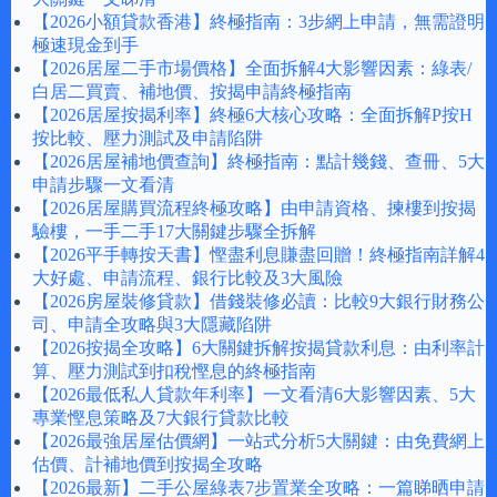
【2026小額貸款香港】終極指南：3步網上申請，無需證明
極速現金到手
【2026居屋二手市場價格】全面拆解4大影響因素：綠表/
白居二買賣、補地價、按揭申請終極指南
【2026居屋按揭利率】終極6大核心攻略：全面拆解P按H
按比較、壓力測試及申請陷阱
【2026居屋補地價查詢】終極指南：點計幾錢、查冊、5大
申請步驟一文看清
【2026居屋購買流程終極攻略】由申請資格、揀樓到按揭
驗樓，一手二手17大關鍵步驟全拆解
【2026平手轉按天書】慳盡利息賺盡回贈！終極指南詳解4
大好處、申請流程、銀行比較及3大風險
【2026房屋裝修貸款】借錢裝修必讀：比較9大銀行財務公
司、申請全攻略與3大隱藏陷阱
【2026按揭全攻略】6大關鍵拆解按揭貸款利息：由利率計
算、壓力測試到扣稅慳息的終極指南
【2026最低私人貸款年利率】一文看清6大影響因素、5大
專業慳息策略及7大銀行貸款比較
【2026最強居屋估價網】一站式分析5大關鍵：由免費網上
估價、計補地價到按揭全攻略
【2026最新】二手公屋綠表7步置業全攻略：一篇睇晒申請