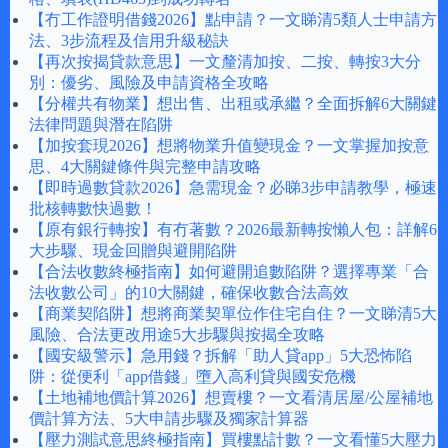
【冇工作證明借錢2026】點申請？一文睇清5類人士申請方
法、3步流程及信用升級秘訣
【再次按揭貸款意思】一文釐清加按、二按、轉按3大分
別：優劣、風險及申請資格全攻略
【分權共有物業】想出售、出租或承繼？全面拆解6大關鍵
法律問題與潛在陷阱
【加按套現2026】想將物業升值變現金？一文掌握加按意
思、4大關鍵條件與完整申請攻略
【即時過數貸款2026】急需現金？必睇3步申請教學，極速
批核轉數快過數！
【原有銀行轉按】有冇著數？2026最新轉按懶人包：詳解6
大步驟、現金回贈與避開陷阱
【合法收數終極指南】如何避開追數陷阱？選擇專業「合
法收數公司」的10大關鍵，確保收數合法高效
【商業契陷阱】想將商業契單位作住宅自住？一文睇清5大
風險、合法更改用途5大步驟與按揭全攻略
【國安級警示】急用錢？拆解「助人貸app」5大恐怖陷
阱：從便利「app借錢」墮入高利貸與國安危機
【土地補地價計算2026】想賣樓？一文看清居屋/公屋補地
價計算方法、5大申請步驟及獨家計算器
【壓力測試意思終極指南】買樓點計數？一文看懂5大壓力