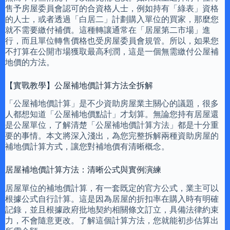
售予房屋委員會認可的合資格人士，例如持有「綠表」資格
的人士，或者透過「白居二」計劃購入單位的買家，那麼您
就不需要繳付補價。這種轉讓通常在「居屋第二市場」進
行，而且單位轉售價格也受房屋委員會規管。所以，如果您
不打算在公開市場獲取最高利潤，這是一個無需繳付公屋補
地價的方法。
【實戰教學】公屋補地價計算方法全拆解
「公屋補地價計算」是不少資助房屋業主關心的議題，很多
人都想知道「公屋補地價點計」才划算。無論您持有居屋還
是公屋單位，了解清楚「公屋補地價計算方法」都是十分重
要的事情。本文將深入淺出，為您完整拆解兩種資助房屋的
補地價計算方式，讓您對補地價有清晰概念。
居屋補地價計算方法：清晰公式與實例演練
居屋單位的補地價計算，有一套既定的官方公式，業主可以
根據公式自行計算。這是因為居屋的折扣率在購入時有明確
記錄，並且根據政府批地契約相關條文訂立，具備法律約束
力，不會隨意更改。了解這個計算方法，您就能初步估算出