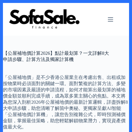
Skip
to
content
【公屋補地價計算2026】點計最划算？一文詳解8大
申請步驟、計算方法及獨家計算機
「公屋補地價」是不少香港公屋業主在考慮出售、出租或加
按物業時必須面對的關鍵一環。面對繁複的計算方法、多變
的市場因素及嚴謹的申請流程，如何才能算出最划算的補地
價金額並順利完成手續，成為眾多業主關心的焦點。本文將
為您深入剖析2026年公屋補地價的最新計算邏輯，詳盡拆解8
大申請步驟，助您清晰了解箇中奧秘。更獨家呈獻AI智能
「公屋補地價計算機」，讓您告別複雜公式，即時預測補價
金額，掌握最佳策略，助您輕鬆解鎖物業潛力，實現資產價
值最大化。