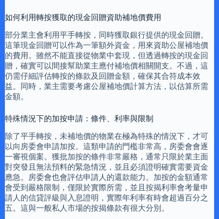
如何利用轉按獲取的現金回贈資助補地價費用
部分業主會利用平手轉按，同時獲取銀行提供的現金回贈。
這筆現金回贈可以作為一筆額外資金，用來資助公屋補地價
的費用。雖然不能直接從物業中套現，但透過轉按的現金回
贈，確實可以間接幫助業主應付補地價相關開支。不過，這
仍需仔細評估轉按的條款及回贈金額，確保其合符成本效
益。同時，業主需要考慮公屋補地價計算方法，以估算所需
金額。
特殊情況下的加按申請：條件、利率與限制
除了平手轉按，未補地價的物業在極為特殊的情況下，才可
以向房委會申請加按。這類申請的門檻非常高，房委會會逐
一審視個案。獲批加按的條件非常嚴格，通常只限於業主面
對突發且無法預料的緊急情況，並且必須證明確實需要資金
應急。房委會也會評估申請人的還款能力。加按的金額通常
會受到嚴格限制，僅限於實際所需，並且按揭利率會考量申
請人的信貸評級與入息證明，實際年利率有時會超過百分之
五。這與一般私人市場的按揭條款有很大分別。