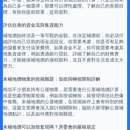
為自己多一個選擇，那麼可以彈性處理。了解自己的長期目
標，有助你提前部署，從容面對。
評估自身的資金流與集資能力
補地價始終涉及一筆可觀的金額。在決定補價前，你必須仔
細評估自己目前的現金流狀況。你需要考慮，你是否有足夠
的儲蓄來支付這筆費用。如果資金不足，你可能需要考慮其
他集資途徑，例如透過銀行貸款。詳細了解自己的財務實
力，才能確保補地價的過程順利，並且不會對生活造成太大
壓力。
未補地價物業的按揭難題：加按與轉按限制詳解
相信不少朋友持有公屋物業，若需要進行公屋補地價計算，
或是想處理物業按揭，例如加按或轉按，就發現情況比想像
中複雜。未補地價的公屋物業，在按揭操作上會有特別的限
制。這篇文章將會深入探討相關限制，協助大家理解公屋補
地價點計，以及如何應對按揭難題。
未補地價可以加按套現嗎？房委會的嚴格規定