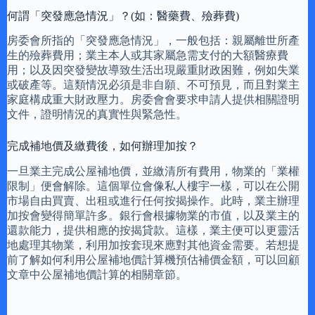
何謂「突發應急情況」？(如：醫藥費、殮葬費)
房委會所指的「突發應急情況」，一般包括：親屬離世所產
生的殮葬費用；業主本人或其家屬急需支付的大額醫療費
用；以及因突發變故導致生活出現嚴重財政困難，例如失業
或破產等。這類情況必須是非自願、不可預見，而且對業主
家庭構成重大財政壓力。房委會會要求申請人提供相關證明
文件，證明情況的真實性與緊急性。
完成補地價及繳費後，如何辦理加按？
一旦業主完成公屋補地價，並繳清所有費用，物業的「業權
限制」便會解除。這個單位會像私人樓宇一樣，可以在公開
市場自由買賣、出租或進行任何按揭操作。此時，業主辦理
加按會變得簡單許多。銀行會根據物業的市值，以及業主的
還款能力，提供相應的按揭貸款。這樣，業主便可以更靈活
地處理其物業，利用加按套現來應對其他資金需要。若想提
前了解如何利用公屋補地價計算機預估補價金額，可以回顧
文章中公屋補地價計算的相關章節。