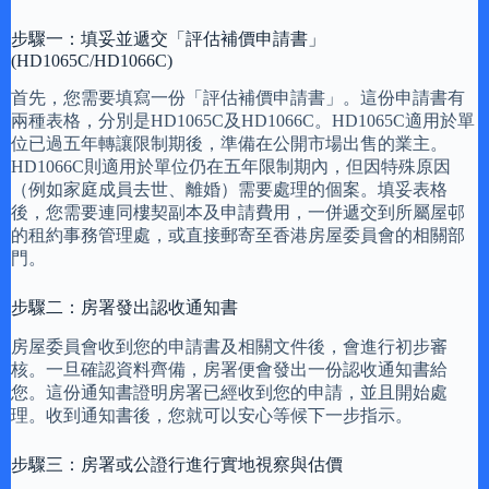
步驟一：填妥並遞交「評估補價申請書」
(HD1065C/HD1066C)
首先，您需要填寫一份「評估補價申請書」。這份申請書有
兩種表格，分別是HD1065C及HD1066C。HD1065C適用於單
位已過五年轉讓限制期後，準備在公開市場出售的業主。
HD1066C則適用於單位仍在五年限制期內，但因特殊原因
（例如家庭成員去世、離婚）需要處理的個案。填妥表格
後，您需要連同樓契副本及申請費用，一併遞交到所屬屋邨
的租約事務管理處，或直接郵寄至香港房屋委員會的相關部
門。
步驟二：房署發出認收通知書
房屋委員會收到您的申請書及相關文件後，會進行初步審
核。一旦確認資料齊備，房署便會發出一份認收通知書給
您。這份通知書證明房署已經收到您的申請，並且開始處
理。收到通知書後，您就可以安心等候下一步指示。
步驟三：房署或公證行進行實地視察與估價