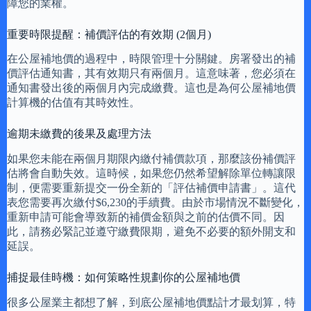
障您的業權。
重要時限提醒：補價評估的有效期 (2個月)
在公屋補地價的過程中，時限管理十分關鍵。房署發出的補
價評估通知書，其有效期只有兩個月。這意味著，您必須在
通知書發出後的兩個月內完成繳費。這也是為何公屋補地價
計算機的估值有其時效性。
逾期未繳費的後果及處理方法
如果您未能在兩個月期限內繳付補價款項，那麼該份補價評
估將會自動失效。這時候，如果您仍然希望解除單位轉讓限
制，便需要重新提交一份全新的「評估補價申請書」。這代
表您需要再次繳付$6,230的手續費。由於市場情況不斷變化，
重新申請可能會導致新的補價金額與之前的估價不同。因
此，請務必緊記並遵守繳費限期，避免不必要的額外開支和
延誤。
捕捉最佳時機：如何策略性規劃你的公屋補地價
很多公屋業主都想了解，到底公屋補地價點計才最划算，特