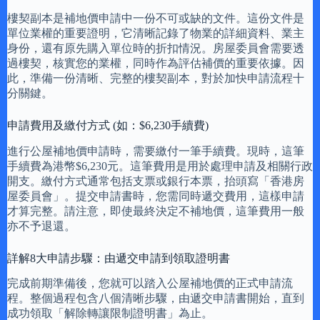
樓契副本是補地價申請中一份不可或缺的文件。這份文件是
單位業權的重要證明，它清晰記錄了物業的詳細資料、業主
身份，還有原先購入單位時的折扣情況。房屋委員會需要透
過樓契，核實您的業權，同時作為評估補價的重要依據。因
此，準備一份清晰、完整的樓契副本，對於加快申請流程十
分關鍵。
申請費用及繳付方式 (如：$6,230手續費)
進行公屋補地價申請時，需要繳付一筆手續費。現時，這筆
手續費為港幣$6,230元。這筆費用是用於處理申請及相關行政
開支。繳付方式通常包括支票或銀行本票，抬頭寫「香港房
屋委員會」。提交申請書時，您需同時遞交費用，這樣申請
才算完整。請注意，即使最終決定不補地價，這筆費用一般
亦不予退還。
詳解8大申請步驟：由遞交申請到領取證明書
完成前期準備後，您就可以踏入公屋補地價的正式申請流
程。整個過程包含八個清晰步驟，由遞交申請書開始，直到
成功領取「解除轉讓限制證明書」為止。