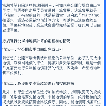
當您希望解除這些轉讓限制時，例如想在公開市場自由出售
單位，就需要向房屋委員會繳付一筆費用。這筆費用就是
「補價」。補價的目的，就是補回當年政府給予您的地價折
扣優惠。透過公屋補地價計算方法，可以算出這個實際金
額。單位補地價後，業主就會獲得完整業權，從此可以自由
處理單位。
必須進行公屋補地價計算的兩種核心情況
情況一：於公開市場自由出售或出租
若您想在公開市場出售或出租您的公屋單位，必須先完成補
地價。沒有補地價的單位，轉讓對象受嚴格限制。這是一個
常見需要進行公屋補地價計算的情況，因為業主希望透過出
售單位獲利。
情況二：為獲取更高貸款額進行加按或轉按
此外，如果您想為單位進行加按或轉按，以獲取更高的貸款
額，通常也需要先補地價。未補地價的單位，銀行批核的按
揭成數以及貸款額度會比較保守。因此，補地價可以讓單位