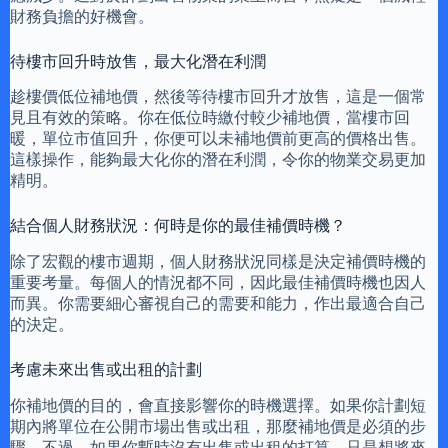
財務負擔的好機會。
待樓市回升時放售，最大化潛在利潤
趁樓價低位補地價，然後等待樓市回升才放售，這是一個常
見且有效的策略。你在低位時繳付較少補地價，當樓市回
暖，單位市值回升，你便可以未補地價前更高的價格出售。
這樣操作，能夠最大化你的潛在利潤，令你的物業交易更加
精明。
結合個人財務狀況：何時是你的最佳補價時機？
除了宏觀的樓市週期，個人財務狀況同樣是決定補價時機的
重要考量。每個人的情況都不同，因此最佳補價時機也因人
而異。你需要細心審視自己的需要和能力，作出最適合自己
的決定。
考慮未來出售或出租的計劃
你補地價的目的，會直接影響你的時機選擇。如果你計劃短
期內將單位在公開市場出售或出租，那麼補地價是必須的步
驟。不過，如果你暫時沒有出售或出租的打算，只是想將來