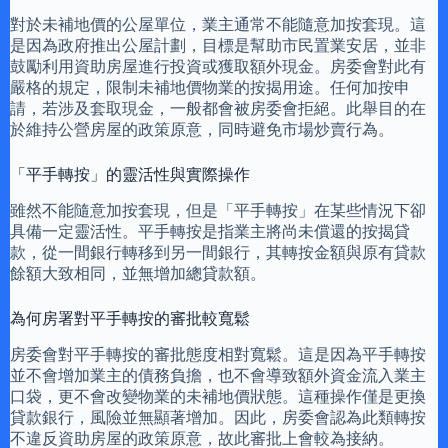
對於未補地價的公屋單位，業主通常不能隨意加按套現。這
是因為政府推出公屋計劃，目標是幫助市民置業安居，並非
鼓勵利用資助房屋進行投資或獲取額外現金。房委會對此有
嚴格的規定，限制未補地價物業的按揭用途。任何加按申
請，若涉及套取現金，一般都會被房委會拒絕。此舉目的在
於維持公營房屋的政策原意，同時避免市場炒賣行為。
「平手轉按」的靈活性與實際操作
雖然不能隨意加按套現，但是「平手轉按」在某些情況下卻
具備一定靈活性。平手轉按是指業主將尚未償還的按揭貸
款，從一間銀行轉移到另一間銀行，其轉按金額與原有貸款
餘額大致相同，並無增加總貸款額。
為何房署對平手轉按的審批較寬鬆
房委會對平手轉按的審批態度相對寬鬆。這是因為平手轉按
並不會增加業主的債務負擔，也不會導致額外資金流入業主
口袋，更不會改變物業的未補地價狀態。這種操作僅是更換
貸款銀行，風險並無顯著增加。因此，房委會認為此類轉按
不違反資助房屋的政策原意，故此審批上會較為接納。