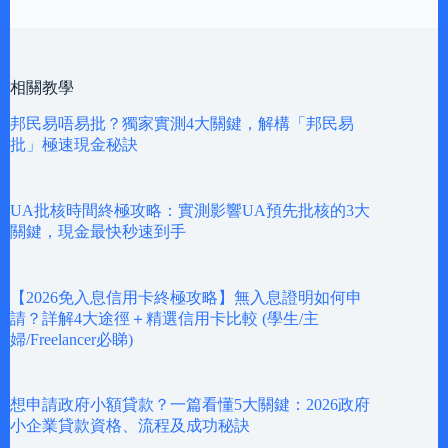
相關教學
邦民易唔易批？獨家實測4大關鍵，解構「邦民易
批」極速現金秘訣
UA批核時間終極攻略：實測影響UA預先批核的3大
關鍵，現金最快秒速到手
【2026免入息信用卡終極攻略】無入息證明如何申
請？詳解4大途徑＋精選信用卡比較 (學生/主
婦/Freelancer必睇)
想申請政府小額貸款？一篇看懂5大關鍵：2026政府
小企業貸款資格、流程及成功秘訣