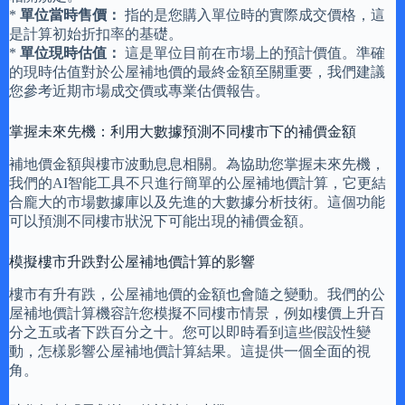
*
單位當時售價：
指的是您購入單位時的實際成交價格，這
是計算初始折扣率的基礎。
*
單位現時估值：
這是單位目前在市場上的預計價值。準確
的現時估值對於公屋補地價的最終金額至關重要，我們建議
您參考近期市場成交價或專業估價報告。
掌握未來先機：利用大數據預測不同樓市下的補價金額
補地價金額與樓市波動息息相關。為協助您掌握未來先機，
我們的AI智能工具不只進行簡單的公屋補地價計算，它更結
合龐大的市場數據庫以及先進的大數據分析技術。這個功能
可以預測不同樓市狀況下可能出現的補價金額。
模擬樓市升跌對公屋補地價計算的影響
樓市有升有跌，公屋補地價的金額也會隨之變動。我們的公
屋補地價計算機容許您模擬不同樓市情景，例如樓價上升百
分之五或者下跌百分之十。您可以即時看到這些假設性變
動，怎樣影響公屋補地價計算結果。這提供一個全面的視
角。