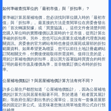
如何準確查找單位的「最初市值」與「折扣率」？
要準確計算居屋補地價，您必須找到單位購入時的「最初市
值」與「折扣率」。最直接的方法是查閱單位在房委會發出
的「首次轉讓契據」或「買賣協議」。這些文件會清楚列明
您購入單位時的實際樓價以及當時的十足市值，從而計算出
準確的折扣率。另外，您也可以向原業主或地產代理查詢相
關資訊。房委會的官方網站有時也會提供屋苑或屋邨的折扣
範圍資料。如果希望更為穩妥，您可以前往土地註冊處網站
訂閱相關文件，付費後便能取得所需資料。值得注意的是，
用於計算補地價的折扣率，是以買方簽署臨時買賣合約時所
訂明的最初市值及樓價為準，並非物業訂價公布時的折扣
率。
公屋補地價點計？與居屋補地價計算方法有何不同？
許多公屋住戶都想知道「公屋補地價點計」，因為公屋補地
價的計算方法與居屋有顯著不同。對於透過「租者置其屋計
劃」等政府住屋計劃出售的公屋單位，並沒有一套像居屋那
樣的固定計算公式。這意味著您無法簡單地套用公式自行預
估補價。