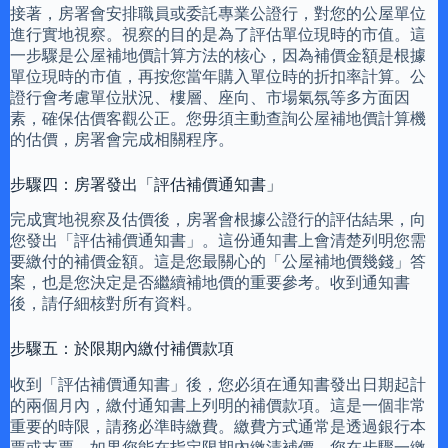
接著，房署會安排職員或委託專業公證行，對您的公屋單位
進行實地視察。視察的目的是為了評估單位現時的市值。這
一步驟是公屋補地價計算方法的核心，因為補價金額是根據
單位現時的市值，再按您當年購入單位時的折扣率計算。公
證行會考慮單位狀況、樓層、座向、市場氣氛等多方面因
素，確保估價客觀公正。您毋須主動查詢公屋補地價計算機
的估價，房署會完成相關程序。
步驟四：房署發出「評估補價通知書」
完成實地視察及估價後，房署會根據公證行的評估結果，向
您發出「評估補價通知書」。這份通知書上會清楚列明您需
要繳付的補價金額。這是您最關心的「公屋補地價幾錢」答
案，也是您決定是否繼續補地價的重要參考。收到通知書
後，請仔細核對所有資料。
步驟五：於限期內繳付補價款項
收到「評估補價通知書」後，您必須在通知書發出日期起計
的兩個月內，繳付通知書上列明的補價款項。這是一個非常
重要的時限，請務必準時繳費。繳費方式通常是透過銀行本
票或支票。如果您能在指定限期內繳清補價，您在步驟一繳