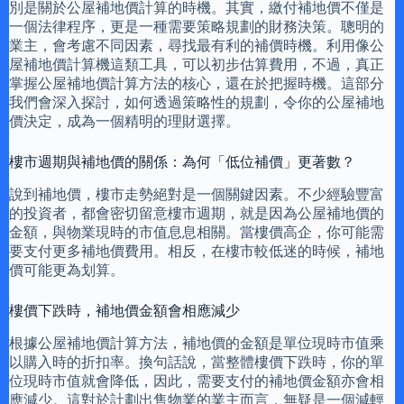
別是關於公屋補地價計算的時機。其實，繳付補地價不僅是
一個法律程序，更是一種需要策略規劃的財務決策。聰明的
業主，會考慮不同因素，尋找最有利的補價時機。利用像公
屋補地價計算機這類工具，可以初步估算費用，不過，真正
掌握公屋補地價計算方法的核心，還在於把握時機。這部分
我們會深入探討，如何透過策略性的規劃，令你的公屋補地
價決定，成為一個精明的理財選擇。
樓市週期與補地價的關係：為何「低位補價」更著數？
說到補地價，樓市走勢絕對是一個關鍵因素。不少經驗豐富
的投資者，都會密切留意樓市週期，就是因為公屋補地價的
金額，與物業現時的市值息息相關。當樓價高企，你可能需
要支付更多補地價費用。相反，在樓市較低迷的時候，補地
價可能更為划算。
樓價下跌時，補地價金額會相應減少
根據公屋補地價計算方法，補地價的金額是單位現時市值乘
以購入時的折扣率。換句話說，當整體樓價下跌時，你的單
位現時市值就會降低，因此，需要支付的補地價金額亦會相
應減少。這對於計劃出售物業的業主而言，無疑是一個減輕