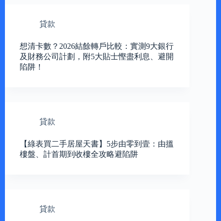
貸款
想清卡數？2026結餘轉戶比較：實測9大銀行
及財務公司計劃，附5大貼士慳盡利息、避開
陷阱！
貸款
【綠表買二手居屋天書】5步由零到壹：由搵
樓盤、計首期到收樓全攻略避陷阱
貸款