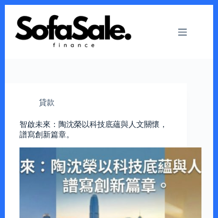
Skip
to
content
貸款
智啟未來：陶沈榮以科技底蘊與人文關懷，
譜寫創新篇章。