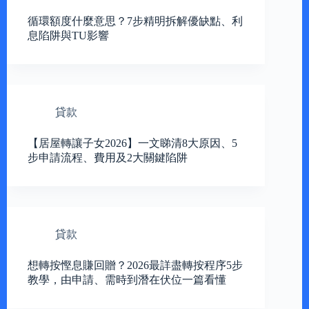
循環額度什麼意思？7步精明拆解優缺點、利
息陷阱與TU影響
貸款
【居屋轉讓子女2026】一文睇清8大原因、5
步申請流程、費用及2大關鍵陷阱
貸款
想轉按慳息賺回贈？2026最詳盡轉按程序5步
教學，由申請、需時到潛在伏位一篇看懂