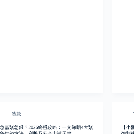
貸款
急需緊急錢？2026終極攻略：一文睇晒4大緊
【小
急借錢方法、利弊及安全申請天書
強制