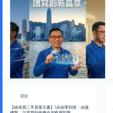
貸款
【綠表買二手居屋天書】5步由零到壹：由搵
樓盤、計首期到收樓全攻略避陷阱