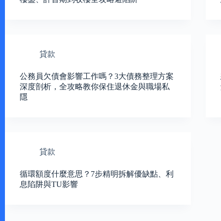
貸款
公務員欠債會影響工作嗎？3大債務整理方案
深度剖析，全攻略教你保住退休金與職場私
隱
貸款
循環額度什麼意思？7步精明拆解優缺點、利
息陷阱與TU影響