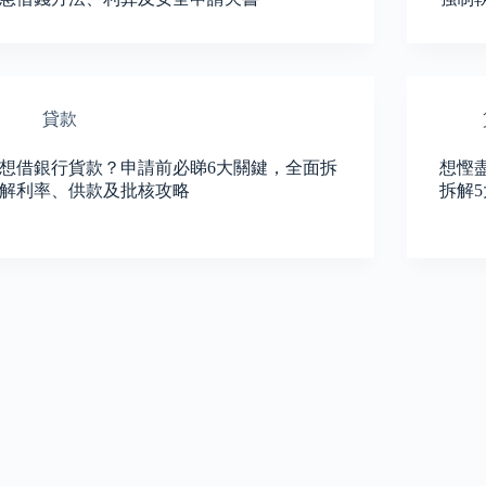
貸款
想借銀行貨款？申請前必睇6大關鍵，全面拆
想慳
解利率、供款及批核攻略
拆解