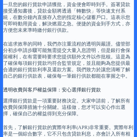
一旦您的銀行貨款申請獲批，資金便會即時到手。簽署貸款
接受通知書後，貸款金額將透過「轉數快」等快速支付系
統，在數分鐘內直接存入您的指定核心儲蓄戶口。這表示您
可即時動用資金，解決燃眉之急。便捷的資金到手方式，亦
方便您未來準時繳付銀行供款。
在追求效率的同時，我們亦注重流程的透明與嚴謹。儘管部
分初步申請步驟可能無需提交大量入息證明，但是銀行會保
留權利，在有需要時要求您提供額外文件以作批核。這是為
了確保每項銀行貨款均符合監管規定，並且能夠為您提供最
合適的銀行貨款利率及還款方案。我們致力於讓您清晰了解
自己的銀行供款表，確保每一筆銀行供款都能在掌握之中。
透明收費與客戶權益保障：安心選擇銀行貨款
選擇銀行貨款是一項重要財務決定。大家申請前，了解所有
收費與保障措施十分關鍵。這樣做，您才可以安心作出選
擇，確保自己的權益得到充分保障。
首先，了解銀行貨款的實際年利率(APR)非常重要。實際年利
率是一個綜合數字，它不只包含貸款利息，亦會計入所有相