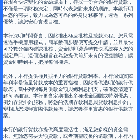
在現今快速變化的金融環境下，尋找一份合適的銀行貨款，
不僅是一項財務決定，同時代表您對未來的期許。本銀行明
白您的需要，致力成為您可靠的終身財務夥伴，透過一系列
優勢，讓您安心實現目標。
本行深明時間寶貴，因此推出極速批核及放款流程。您只需
透過手機應用程式，簡單數個步驟便可提交申請，並且最快
可於數分鐘內確認批核，資金隨即透過轉數快系統存入您的
指定戶口。這個過程旨在為您提供前所未有的便捷體驗，讓
資金即時到手，把握每個機遇。
此外，本行提供極具競爭力的銀行貨款利率。本行深知實際
年利率是衡量貸款成本的重要指標，因此提供透明的銀行供
款表，當中列明每月供款金額與總利息開支，確保您清楚了
解每項細節。本行更會定期推出多種現金回贈或特別優惠，
例如存貸掛鈎服務，將您的活期存款利息與貸款利息掛鈎，
變相助您減輕實際供款負擔，讓您獲得更實惠的銀行供款方
案。
本行的銀行貨款亦提供高度靈活性，滿足您多樣的資金需
求。無論您需要大額貸款，或者期望較長的還款期，本行均