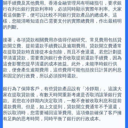
關手續費及其他費用。香港金融管理局有明確指引，要求銀
行在列出銀行貨款利率時，必須同時顯示實際年利率。大家
看這個數字，便可以比較不同銀行貨款產品的總成本。這
樣，您能清晰知道自己需要支付的實際總費用，作出最精明
的判斷。
接著，各項貸款相關費用亦值得仔細研究。常見費用包括貸
款開立費、提前還款手續費以及逾期費用。貸款開立費通常
在提取貸款時直接從本金扣除，而且不會退還。若您計劃提
早清還貸款，需要查詢銀行會否收取提前還款手續費，因為
這會影響您提早清還的成本效益。此外，未能準時銀行供
款，便會產生逾期費用，這些費用可能包括按日計算的利息
和固定的行政費，所以必須按時還款。
銀行為了保障客戶，有些貸款產品設有「冷靜期」。這讓大
家在提取貸款後，有數天時間重新考慮是否取消該筆銀行貨
款。若您在冷靜期內決定取消，一般不會被收取利息和提前
還款費用。但是，如上文提到，貸款開立費通常不予退還，
所以取消時，您需要補回這筆費用。這項條款確保了客戶擁
有足夠的思考時間，同時平衡了銀行的行政成本。