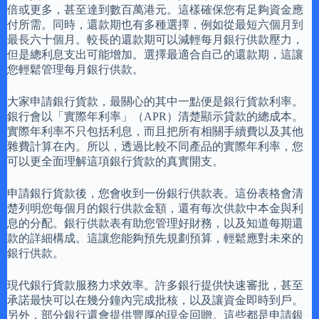
倍或更多，甚至達到數百萬港元。這樣確保您有足夠資金應
付所需。同時，還款期也有多種選擇，例如從最短六個月到
最長六十個月。較長的還款期可以減輕每月銀行供款壓力，
但是總利息支出可能增加。選擇最適合自己的還款期，這讓
您輕鬆管理每月銀行供款。
大家申請銀行貨款，最關心的其中一點便是銀行貨款利率。
銀行會以「實際年利率」（APR）清楚顯示貸款的總成本。
實際年利率不只包括利息，而且把所有相關手續費以及其他
雜費計算在內。所以，透過比較不同產品的實際年利率，您
可以更全面理解這項銀行貨款的真實開支。
申請銀行貨款後，您會收到一份銀行供款表。這份表格會清
楚列明您每個月的銀行供款金額，還有每次供款中本金與利
息的分配。銀行供款表有助您管理好財務，以及知道每期還
款的詳細構成。這讓您能夠預先規劃預算，輕鬆應對未來的
銀行供款。
現代銀行貨款服務力求效率。許多銀行提供快速審批，甚至
承諾最快可以在幾分鐘內完成批核，以及讓資金即時到戶。
另外，部分銀行還會提供豐厚的現金回贈。這些都是申請銀