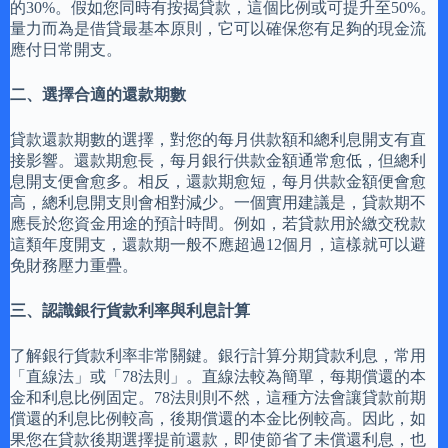
的30%。假如您同時有按揭貸款，這個比例或可提升至50%。
量力而為是借貸最基本原則，它可以確保您有足夠的現金流
應付日常開支。
二、選擇合適的還款期數
貸款還款期數的選擇，對您的每月供款額和總利息開支有直
接影響。還款期愈長，每月銀行供款金額通常愈低，但總利
息開支便會愈多。相反，還款期愈短，每月供款金額便會愈
高，總利息開支則會相對減少。一個實用建議是，貸款期不
應長於您資金用途的預計時間。例如，若貸款用於繳交稅款
這類年度開支，還款期一般不應超過12個月，這樣就可以避
免財務壓力重疊。
三、認識銀行貨款利率與利息計算
了解銀行貨款利率非常關鍵。銀行計算分期貸款利息，常用
「直線法」或「78法則」。直線法較為簡單，每期償還的本
金和利息比例固定。78法則則不然，這種方法會讓貸款前期
償還的利息比例較高，後期償還的本金比例較高。因此，如
果您在貸款後期選擇提前還款，即使節省了未償還利息，也