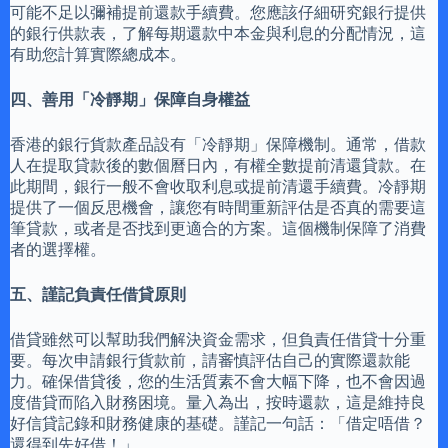
可能不足以彌補提前還款手續費。您應該仔細研究銀行提供
的銀行供款表，了解每期還款中本金與利息的分配情況，這
有助您計算實際總成本。
四、善用「冷靜期」保障自身權益
香港的銀行貨款產品設有「冷靜期」保障機制。通常，借款
人在提取貸款後的數個曆日內，有權全數提前清還貸款。在
此期間，銀行一般不會收取利息或提前清還手續費。冷靜期
提供了一個反思機會，讓您有時間重新評估是否真的需要這
筆貸款，或者是否找到更適合的方案。這個機制保障了消費
者的選擇權。
五、謹記負責任借貸原則
借貸雖然可以幫助我們解決資金需求，但負責任借貸十分重
要。每次申請銀行貨款前，請審慎評估自己的實際還款能
力。確保借貸後，您的生活質素不會大幅下降，也不會因過
度借貸而陷入財務困境。量入為出，按時還款，這是維持良
好信貸記錄和財務健康的基礎。謹記一句話：「借定唔借？
還得到先好借！」