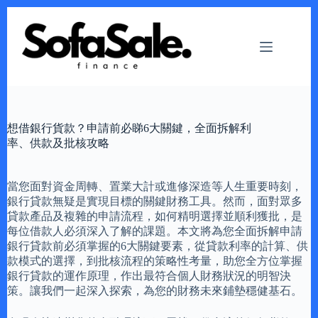
Skip
to
content
想借銀行貨款？申請前必睇6大關鍵，全面拆解利
率、供款及批核攻略
當您面對資金周轉、置業大計或進修深造等人生重要時刻，
銀行貸款無疑是實現目標的關鍵財務工具。然而，面對眾多
貸款產品及複雜的申請流程，如何精明選擇並順利獲批，是
每位借款人必須深入了解的課題。本文將為您全面拆解申請
銀行貸款前必須掌握的6大關鍵要素，從貸款利率的計算、供
款模式的選擇，到批核流程的策略性考量，助您全方位掌握
銀行貸款的運作原理，作出最符合個人財務狀況的明智決
策。讓我們一起深入探索，為您的財務未來鋪墊穩健基石。