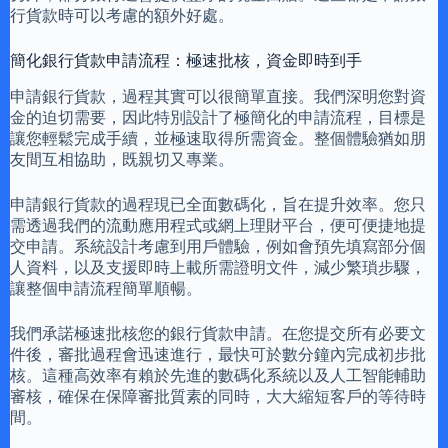
行貨款時可以考慮的額外好處。
簡化銀行貨款申請流程：極速批核，資金即時到手
申請銀行貨款，過程其實可以很簡單直接。我們深明您對資
金的迫切需要，因此特別設計了極簡化的申請流程，目標是
讓您輕鬆完成手續，並極速取得所需資金。整個體驗猶如朋
友間互相協助，既親切又專業。
申請銀行貨款的過程現已全面數碼化，旨在提升效率。您只
需透過我們的流動應用程式或網上理財平台，便可便捷地提
交申請。系統設計考慮到用戶體驗，例如會預先填寫部分個
人資料，以及支援即時上載所需證明文件，減少繁瑣步驟，
讓整個申請流程簡單順暢。
我們承諾極速批核您的銀行貨款申請。在您提交所有必要文
件後，審批過程會迅速進行，最快可於數分鐘內完成初步批
核。這種高效率有賴於先進的數碼化系統以及人工智能輔助
審核，確保在保障審批質素的同時，大大縮短客戶的等待時
間。