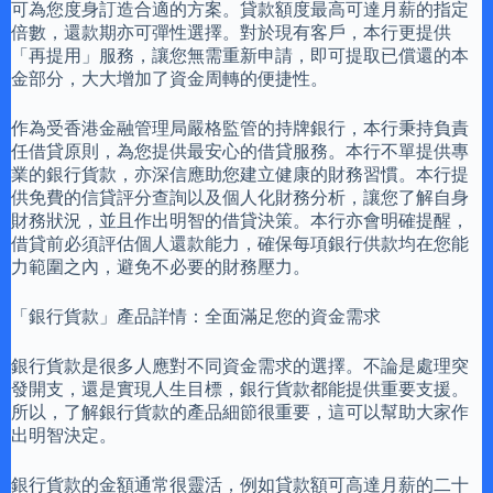
可為您度身訂造合適的方案。貸款額度最高可達月薪的指定
倍數，還款期亦可彈性選擇。對於現有客戶，本行更提供
「再提用」服務，讓您無需重新申請，即可提取已償還的本
金部分，大大增加了資金周轉的便捷性。
作為受香港金融管理局嚴格監管的持牌銀行，本行秉持負責
任借貸原則，為您提供最安心的借貸服務。本行不單提供專
業的銀行貨款，亦深信應助您建立健康的財務習慣。本行提
供免費的信貸評分查詢以及個人化財務分析，讓您了解自身
財務狀況，並且作出明智的借貸決策。本行亦會明確提醒，
借貸前必須評估個人還款能力，確保每項銀行供款均在您能
力範圍之內，避免不必要的財務壓力。
「銀行貨款」產品詳情：全面滿足您的資金需求
銀行貨款是很多人應對不同資金需求的選擇。不論是處理突
發開支，還是實現人生目標，銀行貨款都能提供重要支援。
所以，了解銀行貨款的產品細節很重要，這可以幫助大家作
出明智決定。
銀行貨款的金額通常很靈活，例如貸款額可高達月薪的二十