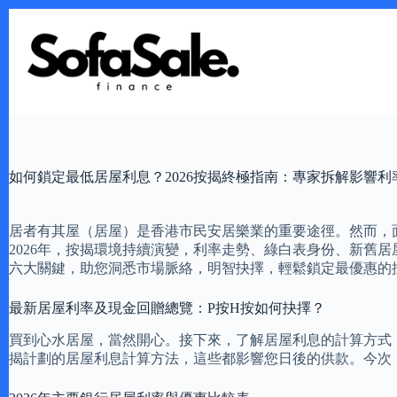
Skip
to
content
如何鎖定最低居屋利息？2026按揭終極指南：專家拆解影響利
居者有其屋（居屋）是香港市民安居樂業的重要途徑。然而，
2026年，按揭環境持續演變，利率走勢、綠白表身份、新舊
六大關鍵，助您洞悉市場脈絡，明智抉擇，輕鬆鎖定最優惠的
最新居屋利率及現金回贈總覽：P按H按如何抉擇？
買到心水居屋，當然開心。接下來，了解居屋利息的計算方式
揭計劃的居屋利息計算方法，這些都影響您日後的供款。今次