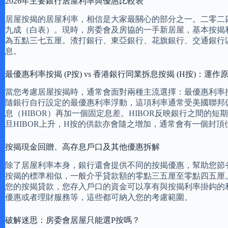
2026年主要銀行居屋利率與優惠比較表
居屋按揭的居屋利率，相信是大家最關心的部分之一。二零二
九成（白表）。現時，房委會及房協的一手新居屋，基本按揭
為五點三七五厘。渣打銀行、東亞銀行、花旗銀行、交通銀行
息。
最優惠利率按揭 (P按) vs 香港銀行同業拆息按揭 (H按)：運
當您考慮居屋按揭時，通常會面對兩種主流選擇：最優惠利率
隨銀行自行設定的最優惠利率浮動，這項利率通常受美國聯邦
息（HIBOR）再加一個固定息差。HIBOR反映銀行之間
旦HIBOR上升，H按的供款亦會隨之增加，通常會有一個封頂位
按揭現金回贈、高存息戶口及其他優惠拆解
除了居屋利率本身，銀行還會提供不同的按揭優惠，幫助您節
按揭的標準相似，一般介乎貸款額的零點三五厘至零點四五厘。部
您的按揭貸款，您存入戶口的資金可以享有與按揭利率掛鈎的
優惠或者理財服務等，這些都可納入您的考慮範圍。
破解迷思：房委會居屋只能選P按嗎？