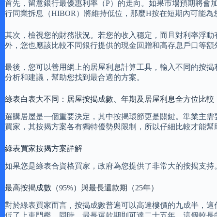
首先，留意銀行最優惠利率（P）的走向。如果市場預期將會
行同業拆息（HIBOR）將維持低位，那麼H按在短期內可能
其次，檢視您的財務狀況。若您的收入穩定，而且對利率浮動
外，您也應該比較不同銀行提供的現金回贈和高存息戶口等額
最後，您可以善用網上的居屋利息計算工具，輸入不同的按揭
分析和建議，幫助您找到最合適的方案。
綠表白表大不同：居屋按揭成數、年期及居屋利息全方位比較
選購居屋是一個重要決定，其中按揭環節更是關鍵。準業主需
買家，其按揭方案各有獨特優勢與限制，所以仔細比較才能幫
綠表買家按揭方案詳解
如果您是綠表合資格買家，政府為您提供了非常大的按揭支持
最高按揭成數（95%）與最長還款期（25年）
對於綠表買家而言，按揭成數普遍可以高達樓價的九成半，這
低了上車門檻。同時，最長還款期則可達二十五年，這個較長