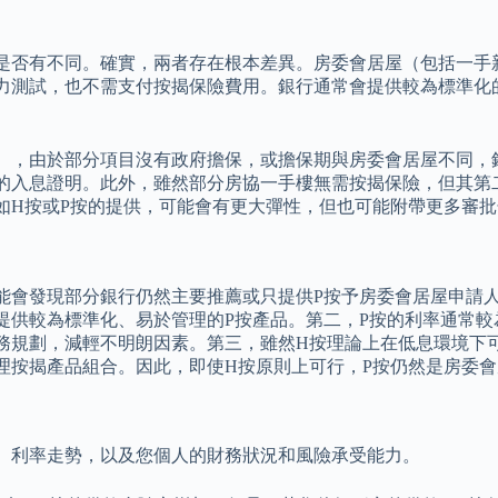
是否有不同。確實，兩者存在根本差異。房委會居屋（包括一手
力測試，也不需支付按揭保險費用。銀行通常會提供較為標準化
），由於部分項目沒有政府擔保，或擔保期與房委會居屋不同，
的入息證明。此外，雖然部分房協一手樓無需按揭保險，但其第
如H按或P按的提供，可能會有更大彈性，但也可能附帶更多審批
能會發現部分銀行仍然主要推薦或只提供P按予房委會居屋申請
提供較為標準化、易於管理的P按產品。第二，P按的利率通常
務規劃，減輕不明朗因素。第三，雖然H按理論上在低息環境下
理按揭產品組合。因此，即使H按原則上可行，P按仍然是房委
、利率走勢，以及您個人的財務狀況和風險承受能力。