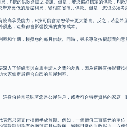
加息，P按的供款會隨之增加。但是，若您偏好穩定的供款，P按
為您帶來更低的居屋利息，變相節省每月供款。但是，您也必須考
有較高承受能力，H按可能會給您帶來更大驚喜。反之，若您希
外優惠，這些都會影響按揭的實際成本。
利率和年期，模擬您的每月供款。同時，尋求專業按揭顧問的意
要深入了解綠表與白表申請人之間的差異，因為這將直接影響按
助大家鎖定最適合自己的居屋利率。
。這身份通常意味著您是公屋住戶，或者符合特定資格的家庭，
代表您只需支付樓價半成首期。例如，一個價值三百萬元的單位
的還款期能夠有效攤薄每月供款額，減輕日常的財政壓力，方便