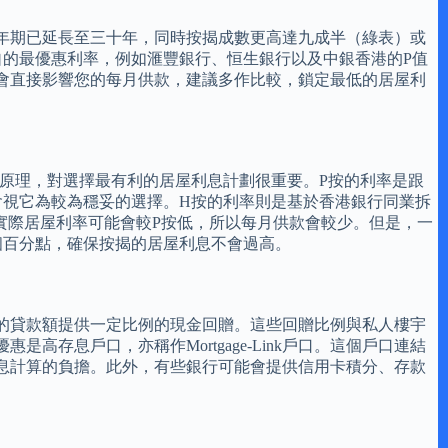
年期已延長至三十年，同時按揭成數更高達九成半（綠表）或
自的最優惠利率，例如滙豐銀行、恒生銀行以及中銀香港的P值
會直接影響您的每月供款，建議多作比較，鎖定最低的居屋利
原理，對選擇最有利的居屋利息計劃很重要。P按的利率是跟
會視它為較為穩妥的選擇。H按的利率則是基於香港銀行同業拆
的實際居屋利率可能會較P按低，所以每月供款會較少。但是，一
減某個百分點，確保按揭的居屋利息不會過高。
的貸款額提供一定比例的現金回贈。這些回贈比例與私人樓宇
息戶口，亦稱作Mortgage-Link戶口。這個戶口連結
息計算的負擔。此外，有些銀行可能會提供信用卡積分、存款