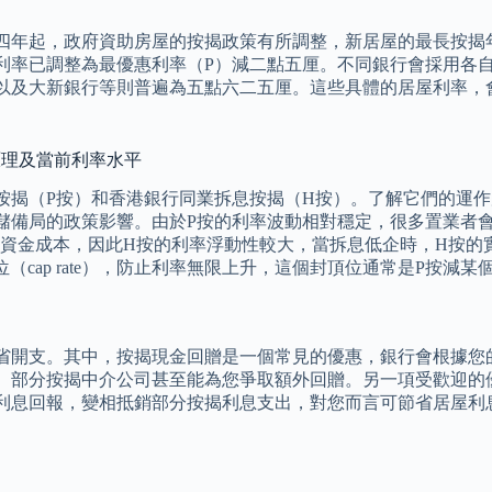
四年起，政府資助房屋的按揭政策有所調整，新居屋的最長按揭
利率已調整為最優惠利率（P）減二點五厘。不同銀行會採用各
以及大新銀行等則普遍為五點六二五厘。這些具體的居屋利率，
作原理及當前利率水平
按揭（P按）和香港銀行同業拆息按揭（H按）。了解它們的運作
儲備局的政策影響。由於P按的利率波動相對穩定，很多置業者
的短期資金成本，因此H按的利率浮動性較大，當拆息低企時，H按
（cap rate），防止利率無限上升，這個封頂位通常是P按
省開支。其中，按揭現金回贈是一個常見的優惠，銀行會根據您
分按揭中介公司甚至能為您爭取額外回贈。另一項受歡迎的優惠是高存
利息回報，變相抵銷部分按揭利息支出，對您而言可節省居屋利