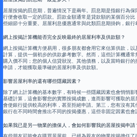
居屋按揭的罰息期，普遍情況下是兩年。罰息期是指銀行為保
行便會收取一定的罰款。罰款金額通常是貸款額的某個百分比
些細節十分重要。居屋利息優惠通常與此類罰息期掛鉤，銀行
網上按揭計算機能否完全反映最終的居屋利率及供款額？
網上按揭計算機方便易用，很多朋友都會用它來估算供款，以
計算，提供一個初步的供款參考數字。然而，這些計算機通常
購入價不同；您的個人信貸狀況、其他債務，以及當時銀行的
申請，才能獲取最準確的居屋利率及供款額。
影響居屋利率的還有哪些隱藏因素？
除了網上計算機的基本數字，有時候一些隱藏因素也會悄悄影
基礎計算，這會影響您的實際按揭成數，進而影響可獲取的居
會使銀行提供較高的利率，甚至拒絕申請。第三，您有沒有其
銀行在不同時間會推出不同的按揭優惠，這些非固定因素也會
如果我已是另一物業的擔保人，會如何影響我的居屋按揭申請
有些朋友可能會在購買居屋前，已經為親友的物業按揭擔任了