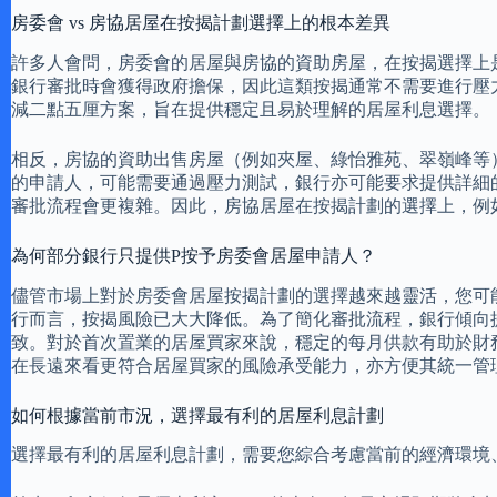
房委會 vs 房協居屋在按揭計劃選擇上的根本差異
許多人會問，房委會的居屋與房協的資助房屋，在按揭選擇上
銀行審批時會獲得政府擔保，因此這類按揭通常不需要進行壓
減二點五厘方案，旨在提供穩定且易於理解的居屋利息選擇。
相反，房協的資助出售房屋（例如夾屋、綠怡雅苑、翠嶺峰等
的申請人，可能需要通過壓力測試，銀行亦可能要求提供詳細
審批流程會更複雜。因此，房協居屋在按揭計劃的選擇上，例
為何部分銀行只提供P按予房委會居屋申請人？
儘管市場上對於房委會居屋按揭計劃的選擇越來越靈活，您可
行而言，按揭風險已大大降低。為了簡化審批流程，銀行傾向
致。對於首次置業的居屋買家來說，穩定的每月供款有助於財
在長遠來看更符合居屋買家的風險承受能力，亦方便其統一管
如何根據當前市況，選擇最有利的居屋利息計劃
選擇最有利的居屋利息計劃，需要您綜合考慮當前的經濟環境