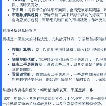
觀，省時又高效。
平面圖：
每個單位的詳細平面圖，會清楚展示其間隔、
市場數據與趨勢：
智能導航工具不只顯示當前的綠表二
會為您展示趨勢，幫助您判斷目前的市場狀況，作出更
財務分析與風險管理
買樓是一個重大的財務決定，尤其計算綠表二手居屋首期和後
按揭計算機：
您可以使用按揭計算機，輸入預計樓價和
力。
物業即時估價：
當您鎖定個別綠表二手居屋時，可以利
綠表二手居屋首期：
透過這些工具，您會更清楚了解所
算仍是關鍵。
置業避雷針：
購買綠表二手居屋時，一些潛在風險值得
您在睇樓時要仔細，例如進行簡單的「驗樓DIY」，保
掌握綠表資格與優勢：輕鬆踏出綠表買二手居屋第一步
朋友，您是否正考慮在香港這個寸金尺土的地方，覓得一個安
一步就是要徹底了解綠表資格，以及它為您帶來的獨特優勢。