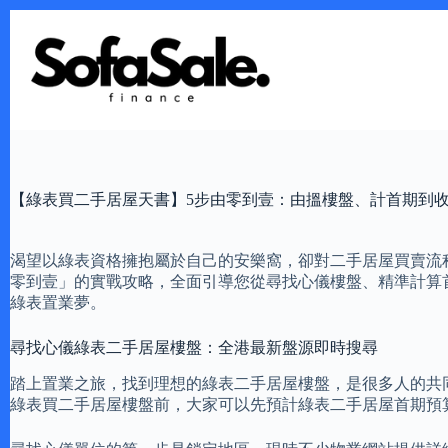
Skip
to
content
【綠表買二手居屋天書】5步由零到壹：由搵樓盤、計首期到
渴望以綠表資格擁抱屬於自己的安樂窩，卻對二手居屋買賣流
零到壹」的實戰攻略，全面引導您從尋找心儀樓盤、精準計算
綠表置業夢。
尋找心儀綠表二手居屋樓盤：全港最新盤源即時搜尋
踏上置業之旅，找到理想的綠表二手居屋樓盤，是很多人的共
綠表買二手居屋樓盤前，大家可以先預計綠表二手居屋首期預