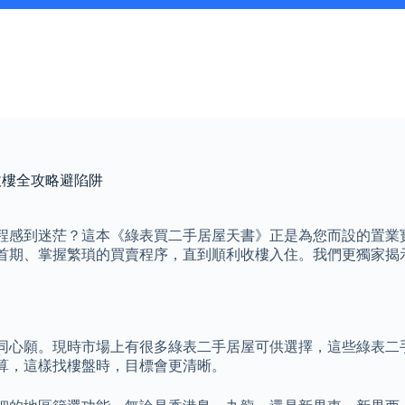
收樓全攻略避陷阱
程感到迷茫？這本《綠表買二手居屋天書》正是為您而設的置業
首期、掌握繁瑣的買賣程序，直到順利收樓入住。我們更獨家揭
同心願。現時市場上有很多綠表二手居屋可供選擇，這些綠表二
算，這樣找樓盤時，目標會更清晰。