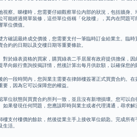
地視察。睇樓時，您需要仔細觀察單位內部的狀況，包括牆身、
位可能經過簡單裝修，這些單位俗稱「化妝樓」，其內在問題可
響單位價值。
雙方確認最終成交價後，您需要支付一筆臨時訂金給業主。臨時
賣合約的日期以及交樓日期等重要條款。
。對於綠表資格的買家，購買綠表二手居屋有政府提供擔保，因
提早向銀行查詢按揭詳情，然後計算出每月供款額，以確保您的
後的一段時間內，您與業主需要在律師樓簽署正式買賣合約。在
重要，因為它可以保障您的權益。
認單位狀態與買賣合約所列一致，並且沒有新增損壞。您可以自
。如果發現任何問題，您應該即時與業主或者代理溝通，尋求解
師樓支付樓價的餘款，然後從業主手上接收單位鎖匙。完成所有
及生活。