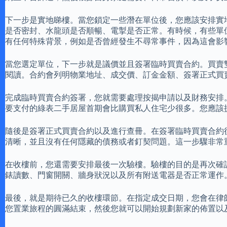
下一步是實地睇樓。當您鎖定一些潛在單位後，您應該安排實
是否密封、水龍頭是否順暢、電掣是否正常。有時候，有些單
有任何特殊背景，例如是否曾經發生不尋常事件，因為這會影
當您選定單位，下一步就是議價並且簽署臨時買賣合約。買賣
閱讀。合約會列明物業地址、成交價、訂金金額、簽署正式買
完成臨時買賣合約簽署，您就需要處理按揭申請以及財務安排
要支付的綠表二手居屋首期會比購買私人住宅少很多。您應該
隨後是簽署正式買賣合約以及進行查冊。在簽署臨時買賣合約
清晰，並且沒有任何隱藏的債務或者釘契問題。這一步驟非常
在收樓前，您還需要安排最後一次驗樓。驗樓的目的是再次確
錶讀數、門窗開關、牆身狀況以及所有附送電器是否正常運作
最後，就是期待已久的收樓環節。在指定成交日期，您會在律
您置業旅程的圓滿結束，然後您就可以開始規劃新家的佈置以