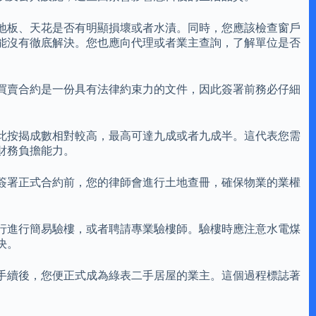
地板、天花是否有明顯損壞或者水漬。同時，您應該檢查窗戶
能沒有徹底解決。您也應向代理或者業主查詢，了解單位是否
買賣合約是一份具有法律約束力的文件，因此簽署前務必仔細
此按揭成數相對較高，最高可達九成或者九成半。這代表您需
財務負擔能力。
簽署正式合約前，您的律師會進行土地查冊，確保物業的業權
行進行簡易驗樓，或者聘請專業驗樓師。驗樓時應注意水電煤
決。
手續後，您便正式成為綠表二手居屋的業主。這個過程標誌著