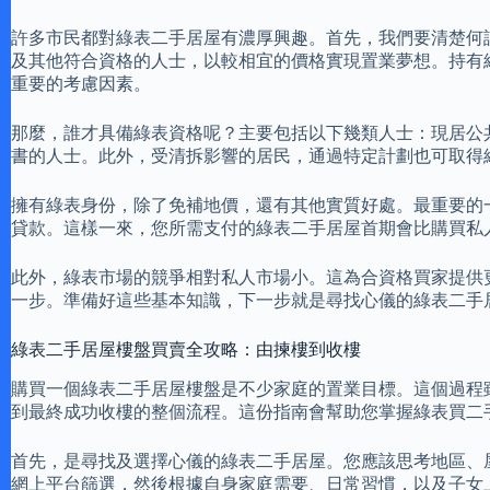
許多市民都對綠表二手居屋有濃厚興趣。首先，我們要清楚何
及其他符合資格的人士，以較相宜的價格實現置業夢想。持有
重要的考慮因素。
那麼，誰才具備綠表資格呢？主要包括以下幾類人士：現居公
書的人士。此外，受清拆影響的居民，通過特定計劃也可取得
擁有綠表身份，除了免補地價，還有其他實質好處。最重要的
貸款。這樣一來，您所需支付的綠表二手居屋首期會比購買私
此外，綠表市場的競爭相對私人市場小。這為合資格買家提供
一步。準備好這些基本知識，下一步就是尋找心儀的綠表二手
綠表二手居屋樓盤買賣全攻略：由揀樓到收樓
購買一個綠表二手居屋樓盤是不少家庭的置業目標。這個過程
到最終成功收樓的整個流程。這份指南會幫助您掌握綠表買二
首先，是尋找及選擇心儀的綠表二手居屋。您應該思考地區、
網上平台篩選，然後根據自身家庭需要、日常習慣，以及子女