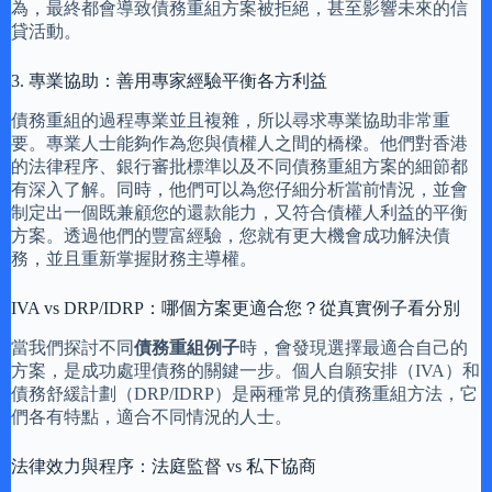
為，最終都會導致債務重組方案被拒絕，甚至影響未來的信
貸活動。
3. 專業協助：善用專家經驗平衡各方利益
債務重組的過程專業並且複雜，所以尋求專業協助非常重
要。專業人士能夠作為您與債權人之間的橋樑。他們對香港
的法律程序、銀行審批標準以及不同債務重組方案的細節都
有深入了解。同時，他們可以為您仔細分析當前情況，並會
制定出一個既兼顧您的還款能力，又符合債權人利益的平衡
方案。透過他們的豐富經驗，您就有更大機會成功解決債
務，並且重新掌握財務主導權。
IVA vs DRP/IDRP：哪個方案更適合您？從真實例子看分別
當我們探討不同
債務重組例子
時，會發現選擇最適合自己的
方案，是成功處理債務的關鍵一步。個人自願安排（IVA）和
債務舒緩計劃（DRP/IDRP）是兩種常見的債務重組方法，它
們各有特點，適合不同情況的人士。
法律效力與程序：法庭監督 vs 私下協商