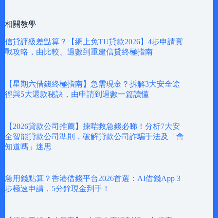
相關教學
信貸評級差點算？【網上免TU貸款2026】4步申請實
戰攻略，由比較、過數到重建信貸終極指南
【星期六借錢終極指南】急需現金？拆解3大安全途
徑與5大還款秘訣，由申請到過數一篇讀懂
【2026貸款公司推薦】揀啱救急錢必睇！分析7大安
全智能貸款公司準則，破解貸款公司詐騙手法及「會
知道嗎」迷思
急用錢點算？香港借錢平台2026首選：AI借錢App 3
步極速申請，5分鐘現金到手！