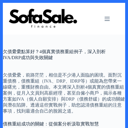
Skip
to
content
欠債纍纍點算好？4個真實債務重組例子，深入剖析
IVA/DRP成功與失敗關鍵
欠債纍纍，前路茫茫，相信是不少港人面臨的困境。面對沉
重債務，債務重組（IVA、DRP、IDRP等）或能為您帶來一
線曙光，重獲財務自由。本文將深入剖析4個真實的債務重組
案例，從月入文員到高薪經理，甚至自僱小商戶，揭示各種
方案如IVA（個人自願安排）與DRP（債務舒緩）的成功關鍵
與潛在陷阱。透過這些實戰例子，助您認清債務重組的注意
事項，找到最適合自己的脫困之道。
債務重組成功的關鍵：從個案分析汲取實戰智慧