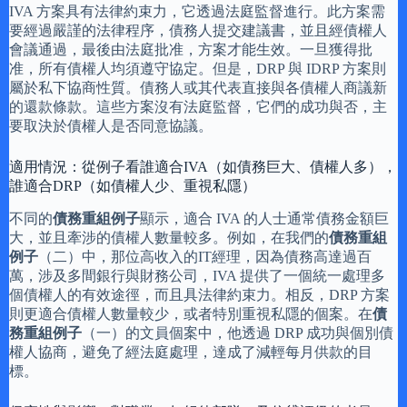
IVA 方案具有法律約束力，它透過法庭監督進行。此方案需
要經過嚴謹的法律程序，債務人提交建議書，並且經債權人
會議通過，最後由法庭批准，方案才能生效。一旦獲得批
准，所有債權人均須遵守協定。但是，DRP 與 IDRP 方案則
屬於私下協商性質。債務人或其代表直接與各債權人商議新
的還款條款。這些方案沒有法庭監督，它們的成功與否，主
要取決於債權人是否同意協議。
適用情況：從例子看誰適合IVA（如債務巨大、債權人多），
誰適合DRP（如債權人少、重視私隱）
不同的
債務重組例子
顯示，適合 IVA 的人士通常債務金額巨
大，並且牽涉的債權人數量較多。例如，在我們的
債務重組
例子
（二）中，那位高收入的IT經理，因為債務高達過百
萬，涉及多間銀行與財務公司，IVA 提供了一個統一處理多
個債權人的有效途徑，而且具法律約束力。相反，DRP 方案
則更適合債權人數量較少，或者特別重視私隱的個案。在
債
務重組例子
（一）的文員個案中，他透過 DRP 成功與個別債
權人協商，避免了經法庭處理，達成了減輕每月供款的目
標。