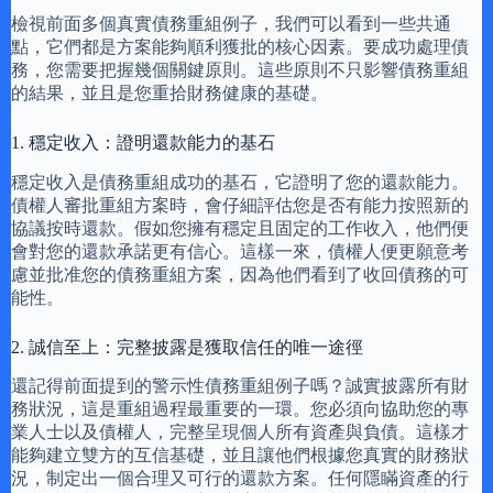
檢視前面多個真實債務重組例子，我們可以看到一些共通
點，它們都是方案能夠順利獲批的核心因素。要成功處理債
務，您需要把握幾個關鍵原則。這些原則不只影響債務重組
的結果，並且是您重拾財務健康的基礎。
1. 穩定收入：證明還款能力的基石
穩定收入是債務重組成功的基石，它證明了您的還款能力。
債權人審批重組方案時，會仔細評估您是否有能力按照新的
協議按時還款。假如您擁有穩定且固定的工作收入，他們便
會對您的還款承諾更有信心。這樣一來，債權人便更願意考
慮並批准您的債務重組方案，因為他們看到了收回債務的可
能性。
2. 誠信至上：完整披露是獲取信任的唯一途徑
還記得前面提到的警示性債務重組例子嗎？誠實披露所有財
務狀況，這是重組過程最重要的一環。您必須向協助您的專
業人士以及債權人，完整呈現個人所有資產與負債。這樣才
能夠建立雙方的互信基礎，並且讓他們根據您真實的財務狀
況，制定出一個合理又可行的還款方案。任何隱瞞資產的行