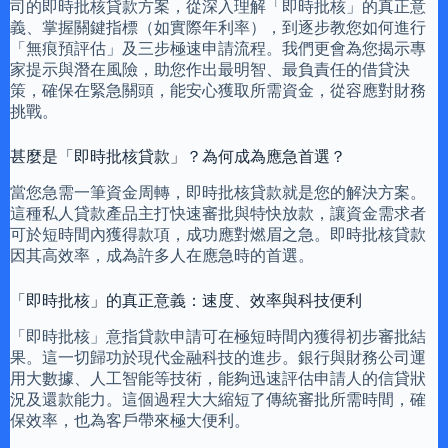
司的即時批核貸款方案，從深入理解「即時批核」的真正意
義、掌握關鍵指標（如實際年利率），到逐步教您如何進行
「無痕預評估」及三步極速申請流程。我們更會為您揭示專
家提示與潛在風險，助您作出最明智、最負責任的借貸決
策，確保在緊急關頭，能安心獲取所需資金，從容應對財務
挑戰。
甚麼是「即時批核貸款」？為何成為應急首選？
當您急需一筆資金周轉，即時批核貸款就是您的解決方案。
這種私人貸款產品主打快速審批與特快放款，讓資金需求者
可於短時間內獲得款項，成功應對燃眉之急。即時批核貸款
因其高效率，成為許多人在應急時的首選。
「即時批核」的真正意義：速度、效率與科技便利
「即時批核」意指貸款申請可在極短時間內獲得初步審批結
果。這一切歸功於現代金融科技的進步。銀行與財務公司運
用大數據、人工智能等技術，能夠迅速評估申請人的信貸狀
況及還款能力。這個過程大大縮短了傳統審批所需時間，確
保效率，也為客戶帶來極大便利。