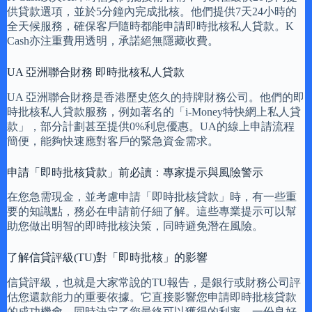
供貸款選項，並於5分鐘內完成批核。他們提供7天24小時的
全天候服務，確保客戶隨時都能申請即時批核私人貸款。K
Cash亦注重費用透明，承諾絕無隱藏收費。
UA 亞洲聯合財務 即時批核私人貸款
UA 亞洲聯合財務是香港歷史悠久的持牌財務公司。他們的即
時批核私人貸款服務，例如著名的「i-Money特快網上私人貸
款」，部分計劃甚至提供0%利息優惠。UA的線上申請流程
簡便，能夠快速應對客戶的緊急資金需求。
申請「即時批核貸款」前必讀：專家提示與風險警示
在您急需現金，並考慮申請「即時批核貸款」時，有一些重
要的知識點，務必在申請前仔細了解。這些專業提示可以幫
助您做出明智的即時批核決策，同時避免潛在風險。
了解信貸評級(TU)對「即時批核」的影響
信貸評級，也就是大家常說的TU報告，是銀行或財務公司評
估您還款能力的重要依據。它直接影響您申請即時批核貸款
的成功機會，同時決定了您最終可以獲得的利率。一份良好