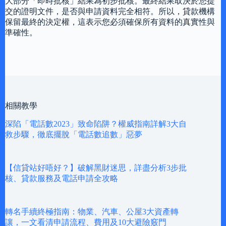
大部分「即時批核」結果為初步批核。最終結果取決於您提
交的證明文件，是否與申請資料完全相符。所以，貸款機構
保留最終的決定權，這表示您必須確保所有資料的真實性與
準確性。
相關教學
深陷「電話數2023」致命陷阱？權威指南詳解3大自
救步驟，徹底擺脫「電話數追數」惡夢
【信貸站好唔好？】破解黑財迷思，詳盡分析3步批
核、貸款服務及電話申請全攻略
轉名手續終極指南：物業、汽車、公屋3大資產轉
讓，一文看清申請流程、費用及10大避險竅門