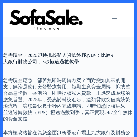
Skip
to
content
急需現金？2026即時批核私人貸款終極攻略：比較9
大銀行財務公司，3步極速過數教學
急需現金應急，卻苦無即時周轉方案？面對突如其來的開
支，無論是應付突發醫療費用、短期生意資金周轉，抑或整
合高息卡數，香港的「即時批核私人貸款」正迅速成為您的
應急首選。2026年，受惠於科技進步，這類貸款突破傳統繁
瑣流程，讓您最快數十秒內完成申請、即時知悉批核結果，
並透過轉數快（FPS）極速過數到手，真正實現24/7全年無休
的資金支援。
本終極攻略旨在為您全面剖析香港市場上九大銀行及財務公