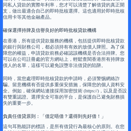
同私人貸款的實際年利率，您才可以清楚了解借貸的真正開
支，做出最適合自己的即時批核選擇。這也適用於即時批核
信用卡等其他金融產品。
確保選擇持牌及信譽良好的即時批核貸款機構
在香港，所有提供貸款服務的機構，包括提供即時批核貸款
的銀行與財務公司，都必須持有有效的放債人牌照。為了保
障您的權益，申請貸款前務必確認該機構是否合法持牌。您
可以在公司註冊處的官方網站上，輕鬆查閱香港所有持牌放
債人的名單，這樣可以避免誤墮非法借貸的陷阱。
同時，當您處理即時批核貸款的申請時，必須警惕網絡詐
騙。留意機構有否提供多重保安措施，保障您的個人資料安
全。例如，確保網站連接採用加密技術 (https://)，以及是否設
有雙重認證。選擇安全可靠的平台，是保護自己避免財務損
失的重要一步。
負責任借貸原則：「借定唔借？還得到先好借！」
這句耳熟能詳的標語，是所有借貸行為最核心的原則。在您