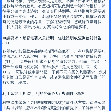
「即時批核」的最大優勢就是速度。不同平台承諾的批核及
過數時間會有差異。有些機構可以做到數十秒即時批核，然
後幾分鐘內完成過數，令資金即時到手。有些則可能需要數
小時或一兩個工作天。若您有緊急的資金需求，批核及過數
時間便是最重要的考量。了解這些時間，您就能判斷哪個
「私人貸款 即時批核」方案最符合您的應急要求。
申請要求：是否需要入息證明、住址證明或查詢信貸報告
(TU)
各即時批核貸款產品的申請門檻高低不一。有些機構需要您
提供詳細的入息證明、住址證明，也會查詢您的信貸報告
（TU），這些資料用來評估您的還款能力。然而，市場上也
有部分即時批核方案，甚至標榜「免入息證明」或「免
TU」，可以降低申請門檻。了解不同方案的具體要求，您才
能判斷自己是否符合資格，或者避免因文件不足而影響「即
時批核」結果。
利用智能工具進行「無痕預評估」與個性化配對
科技進步帶來了更聰明的即時批核貸款評估方式。這些智能
工具可以幫助您在不影響信貸記錄的前提下，了解自己的貸