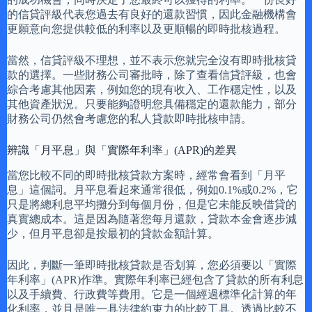
的信貸評級代表您過去有良好的還款習慣，因此金融機構會
更願意向您提供較低的利率以及更順暢的即時批核過程。
當然，信貸評級不理想，並不表示您就完全沒有即時批核貸
款的選擇。一些財務公司審批時，除了查看信貸評級，也會
綜合考慮其他因素，例如您的現有收入、工作穩定性，以及
其他資產狀況。只要能夠證明您具備穩定的還款能力，部分
財務公司仍然會考慮您的私人貸款即時批核申請。
辨識「月平息」與「實際年利率」(APR)的差異
當您比較不同的即時批核貸款方案時，經常會看到「月平
息」這個詞。月平息看起來通常很低，例如0.1%或0.2%，它
只是將總利息平均攤分到每個月份，但是它未能反映借貸的
真實總成本。這是因為隨著您每月還款，貸款本金會逐步減
少，但月平息卻是按最初的貸款金額計算。
因此，判斷一筆即時批核貸款是否划算，您必須要以「實際
年利率」(APR)作準。實際年利率已經包含了貸款的所有利息
以及手續費、行政費等費用。它是一個經過標準化計算的年
化利率，並且是唯一具法律約束力的比較工具。透過比較不