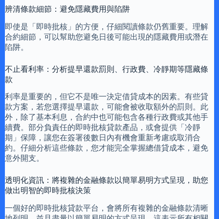
辨清條款細節：避免隱藏費用與陷阱
即使是「即時批核」的方便，仔細閱讀條款仍舊重要。理解
合約細節，可以幫助您避免日後可能出現的隱藏費用或潛在
陷阱。
不止看利率：分析提早還款罰則、行政費、冷靜期等隱藏條
款
利率是重要的，但它不是唯一決定借貸成本的因素。有些貸
款方案，若您選擇提早還款，可能會被收取額外的罰則。此
外，除了基本利息，合約中也可能包含各種行政費或其他手
續費。部分負責任的即時批核貸款產品，或會提供「冷靜
期」保障，讓您在簽署後數日內有機會重新考慮或取消合
約。仔細分析這些條款，您才能完全掌握總借貸成本，避免
意外開支。
透明化資訊：將複雜的金融條款以簡單易明方式呈現，助您
做出明智的即時批核決策
一個好的即時批核貸款平台，會將所有複雜的金融條款清晰
地列明，並且盡量以簡單易明的方式呈現。這表示所有相關