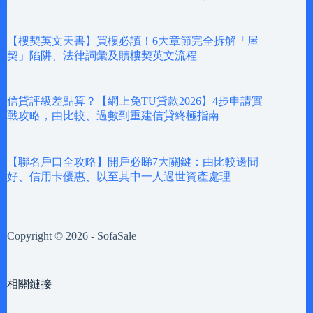
【樓契英文天書】買樓必讀！6大章節完全拆解「屋
契」陷阱、法律詞彙及贖樓契英文流程
信貸評級差點算？【網上免TU貸款2026】4步申請實
戰攻略，由比較、過數到重建信貸終極指南
【聯名戶口全攻略】開戶必睇7大關鍵：由比較邊間
好、信用卡優惠、以至其中一人過世資產處理
Copyright © 2026 - SofaSale
相關鏈接