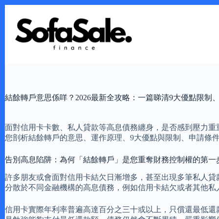
Skip
to
content
結餘轉戶意思係咩？2026最新全攻略：一篇睇清9大優點限制
面對信用卡卡數、私人貸款等高息債務纏身，是否感到壓力重重
您剖析結餘轉戶的意思、運作原理、9大優點與限制、申請條
告別高息陷阱：為何「結餘轉戶」是您重奪財務控制權的第一
許多朋友或會面對信用卡結欠日漸增多，甚至出現多筆私人貸
分散於不同金融機構的高息債務，例如信用卡結欠或者其他私
信用卡實際年利率普遍高達百分之三十或以上，只償還最低還