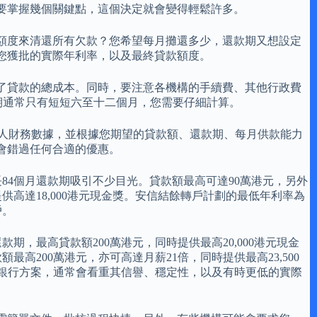
要掌握幾個關鍵點，這個決定就會變得輕鬆許多。
額度來清還所有欠款？您希望每月攤還多少，還款期又想設定
您獲批的實際年利率，以及最終貸款額度。
了貸款的總成本。同時，要注意各機構的手續費、其他行政費
期通常只有短短六至十二個月，您需要仔細計算。
個人財務數據，並根據您期望的貸款額、還款期、每月供款能力
會錯過任何合適的優惠。
長84個月還款期吸引不少目光。貸款額最高可達90萬港元，另外
供高達18,000港元現金獎。安信結餘轉戶計劃的最低年利率為
戶。
期，最高貸款額200萬港元，同時提供最高20,000港元現金
高200萬港元，亦可高達月薪21倍，同時提供最高23,500
選擇銀行方案，通常會看重其信譽、穩定性，以及有時更低的實際