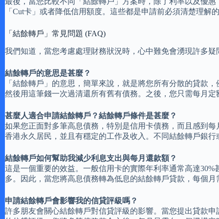
最後，當您比較不同「結餘轉戶」方案時，除了利率以及優惠
「Cut卡」或者降低信用額度。這些都是申請前必須清楚理解
「結餘轉戶」常見問題 (FAQ)
我們知道，當您考慮處理財務狀況時，心中難免會湧現許多疑
結餘轉戶的意思是甚麼？
「結餘轉戶」的意思，簡單來說，就是將您所有分散的貸款，
然後用這筆錢一次過清還所有舊有債務。之後，您只需每月定
甚麼人適合申請結餘轉戶？結餘轉戶條件是甚麼？
如果您正面對多筆高息債務，特別是信用卡債務，而且感到每
香港永久居民，並且有穩定的工作及收入。不同結餘轉戶銀行
結餘轉戶如何幫助我減少利息支出與每月還款額？
這是一個重要的效益。一般信用卡的實際年利率通常高達30%
多。因此，當您將高息債務轉為低息的結餘轉戶貸款，每個月
申請結餘轉戶會影響我的信貸評級嗎？
許多朋友會關心結餘轉戶對信貸評級的影響。當您提出貸款申