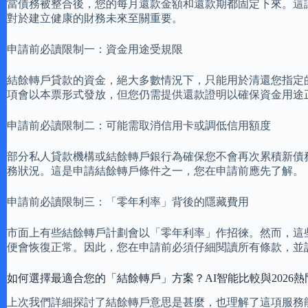
當債務被整合後，您的每月還款金額和還款期都固定下來。這
對於建立健康的財務未來至關重要。
申請前必讀限制一：資金用途受規限
結餘轉戶貸款的資金，絕大多數情況下，只能用於清還您指定
項會以本票形式發放，但您仍需提供還款證明以確保資金用途
申請前必讀限制二：可能需取消信用卡或調低信用額度
部分私人貸款機構或結餘轉戶銀行為確保您不會再次累積新債
務狀況。這是申請結餘轉戶條件之一，您在申請前應先了解。
申請前必讀限制三：「零年利率」背後的隱藏費用
市面上有些結餘轉戶計劃會以「零年利率」作招徠。然而，這些
便會恢復正常。因此，您在申請前必須仔細閱讀所有條款，並
如何選擇最適合您的「結餘轉戶」方案？AI智能比較與2026熱
上次我們詳細探討了結餘轉戶意思是甚麼，也理解了這項服務