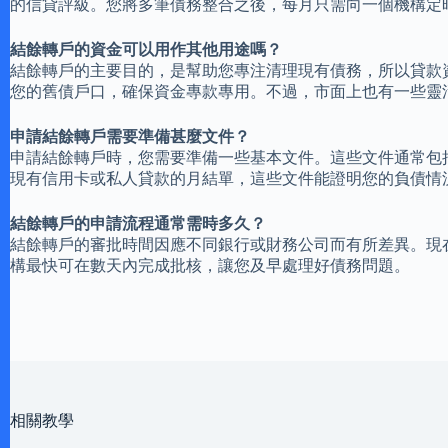
的信貸評級。您將多筆債務整合之後，每月只需向一個機構定
結餘轉戶的資金可以用作其他用途嗎？
結餘轉戶的主要目的，是幫助您專注清理現有債務，所以貸款
您的舊債戶口，確保資金專款專用。不過，市面上也有一些靈
申請結餘轉戶需要準備甚麼文件？
申請結餘轉戶時，您需要準備一些基本文件。這些文件通常包
現有信用卡或私人貸款的月結單，這些文件能證明您的負債情
結餘轉戶的申請流程通常需時多久？
結餘轉戶的審批時間因應不同銀行或財務公司而有所差異。現
構最快可在數天內完成批核，讓您及早處理好債務問題。
相關教學