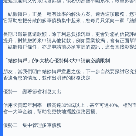
是勉強能夠支付最低還款額，債務仍然會不斷累積，嚴重影響
「結餘轉戶」正是一種有效率的解決方案。透過這項服務，您
它幫助您把分散的多筆債務集中起來，您每月只須向一家「結
長期只還最低還款額，除了利息負擔沉重，更會對您的信貸評
提升，對於您將來申請其他貸款，例如置業按揭，會有正面幫
「結餘轉戶條件」亦是申請前必須掌握的資訊，這會直接影響
「結餘轉戶」的6大核心優勢與3大申請前必讀限制
朋友，當我們明白結餘轉戶意思之後，下一步自然要探討它究
否適合您的情況，並作出明智的財務決定。
優勢一：顯著節省利息支出
信用卡實際年利率一般高達30%或以上，甚至可達40%。相
省一大筆金錢，幫助您更快地擺脫債務困擾。
優勢二：集中管理多筆債務