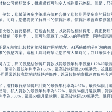
財務公司種類繁多，挑選過程可能令人感到眼花繚亂。但是，只
。例如，您希望將多少筆現有債務合併？您預期需要多高的貸款
項。同時，您也需要了解自己的信貸評級。信貸評級會直接影響
仔細比較的首要指標。它包含利息，以及其他相關費用，真正反映
然聲稱「零利率」，但可能隱藏了3%至5%的手續費，同時優惠
是AI智能比較技術能發揮作用的地方。AI系統能夠分析您的
求的低息方案。這種工具能夠幫助您節省大量時間，並且確保不
司方面，邦民低息結餘轉戶貸款以其最低年利率低至1.12%和最
筆清的最低年利率為1.68%，最高貸款額達200萬港元，並且提
財務公司通常以較寬鬆的結餘轉戶條件，以及較快的審批速度服務客
打銀行結餘轉戶計劃的最低年利率為4.67%，最長84個月還款
」私人貸款的最低年利率為6.72%，最長84個月還款期，貸款額最
為3.30%，最長60個月還款期，最高貸款額200萬港元。