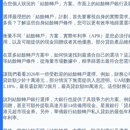
合您個人狀況的「結餘轉戶」方案。市面上的結餘轉戶銀行及
選擇最理想的「結餘轉戶」計劃，首先要審視自身的實際需求
多長？了解這些自身結餘轉戶條件，您可以更有效率地篩選選
衡量不同「結餘轉戶」方案，實際年利率（APR）是您必須
用，以及可能提供的現金回贈或者其他優惠。部分貸款產品雖
在眾多結餘轉戶方案中，如何快速找到最適合自己的選項？這正
等結餘轉戶條件，從海量市場數據中，精準篩選出最符合您需
讓我們看看2026年一些受歡迎的結餘轉戶選擇。例如，財務公
貸款額少於十萬港元，部分情況下無需提供入息證明。UA咭數一
1.18%，最長還款期72個月，最高貸款額80萬港元。這些
說到結餘轉戶銀行選擇，大銀行也提供了具競爭力的方案。例如，渣
回贈，甚至可額外提取高達月薪14倍備用現金。星展銀行「貸易清
港元超市現金券。另外，華僑銀行結餘轉戶私人貸款的最低年利率
年利率。