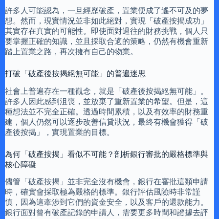
許多人可能認為，一旦經歷破產，置業便成了遙不可及的夢
想。然而，現實情況並非如此絕對，實現「破產按揭成功」
其實存在真實的可能性。即使面對過往的財務挑戰，個人只
要掌握正確的知識，並且採取合適的策略，仍然有機會重新
踏上置業之路，再次擁有自己的物業。
打破「破產後按揭絕無可能」的普遍迷思
社會上普遍存在一種觀念，就是「破產後按揭絕無可能」。
許多人因此感到沮喪，並放棄了重新置業的希望。但是，這
種想法並不完全正確。透過時間累積，以及有效率的財務重
建，個人仍然可以逐步改善信貸狀況，最終有機會獲得「破
產後按揭」，實現置業的目標。
為何「破產按揭」看似不可能？剖析銀行審批的嚴格標準與
核心障礙
儘管「破產按揭」並非完全沒有機會，銀行在審批這類申請
時，確實會採取極為嚴格的標準。銀行評估風險時非常謹
慎，因為這牽涉到它們的資金安全，以及客戶的還款能力。
銀行面對曾有破產記錄的申請人，需要更多時間和證據去評