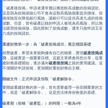
「破產後按揭」申請者通常難以獲批較高成數的按揭貸款。
這是因為按揭保險公司不會為這類高風險個案提供擔保。按
揭保險旨在降低銀行風險，讓銀行可以提供高達九成的按揭
成數。但是，曾有破產記錄的申請人被視為高風險，所以無
法購買按揭保險，因此限制了按揭成數，通常只能申請五至
六成的按揭貸款。
重建財務第一步：為「破產按揭成功」奠定穩固基礎
經歷破產，希望未來能夠擁有自己的物業，實現
破產按揭成
功
，這確實是一個重要目標。這篇文章將會與您分享，從重
建財務基礎開始，逐步邁向
破產後按揭
之路的實用建議。這
不僅關於申請按揭，更加關於重拾財務自主權。
關鍵文件：正式申請及領取「破產解除令」
要開啟重建財務的第一步，首先需要處理一份至關重要的文
件，就是「破產解除令」。這是您法律身份恢復的基礎。
破產期（俗稱「破產監」）的時限：一般為4年