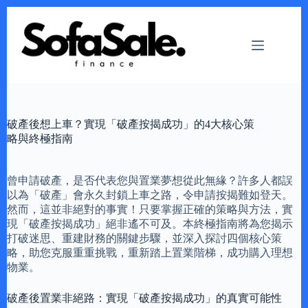
Skip
to
content
破產後想上車？實現「破產按揭成功」的4大核心策
略與終極指南
曾申請破產，是否代表您與置業夢想從此無緣？許多人都誤
以為「破產」會永久封鎖上車之路，令申請按揭難如登天。
然而，這並非絕對的事實！只要掌握正確的策略與方法，實
現「破產按揭成功」絕非遙不可及。本終極指南將為您揭示
打破迷思、重建財務的關鍵步驟，並深入探討四個核心策
略，助您克服重重挑戰，重新踏上置業階梯，成功購入理想
物業。
破產後置業非絕路：實現「破產按揭成功」的真實可能性