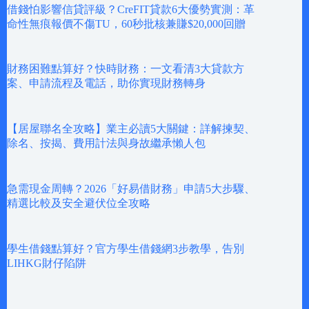
借錢怕影響信貸評級？CreFIT貸款6大優勢實測：革
命性無痕報價不傷TU，60秒批核兼賺$20,000回贈
財務困難點算好？快時財務：一文看清3大貸款方
案、申請流程及電話，助你實現財務轉身
【居屋聯名全攻略】業主必讀5大關鍵：詳解揀契、
除名、按揭、費用計法與身故繼承懶人包
急需現金周轉？2026「好易借財務」申請5大步驟、
精選比較及安全避伏位全攻略
學生借錢點算好？官方學生借錢網3步教學，告別
LIHKG財仔陷阱