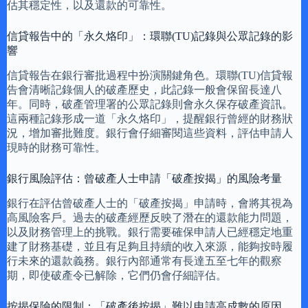
估其穩定性，以及還款的可靠性。
信貸報告中的「永久烙印」：環聯(TU)記錄與公眾記錄的影
響
信貸報告在銀行審批過程中扮演關鍵角色。環聯(TU)信貸報
告會清晰記錄個人的破產歷史，此記錄一般會保留長達八
年。同時，破產管理署的公眾記錄則會永久保存破產資訊。
這兩種記錄形成一道「永久烙印」，提醒銀行曾經的財務狀
況，增加審批難度。銀行會仔細審閱這些資料，評估申請人
現時的財務可靠性。
銀行風險評估：曾破產人士申請「破產按揭」的風險考量
銀行在評估曾破產人士的「破產按揭」申請時，會將其視為
高風險客戶。過去的破產經歷反映了潛在的還款能力問題，
以及財務管理上的挑戰。銀行需要確保申請人已經穩定地重
建了財務基礎，並且有足夠且持續的收入來源，能夠按時履
行未來的還款義務。銀行內部通常有長達五至七年的觀察
期，即使破產令已解除，它們仍會仔細評估。
按揭保險的限制：「破產後按揭」難以申請高成數的原因