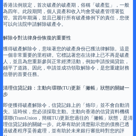
香港法例規定，首次破產的破產期，俗稱「破產監」，一般
為四年。此段期間，個人資產和收入均會受破產管理署監
管。當四年期滿，並且已履行所有破產條例下的責任，您便
可以向法院申請解除破產令。
解除令對法律身份恢復的重要性
獲得破產解除令，意味著您的破產身份已獲法律解除。這是
一個非常重要的里程碑。它標誌著您在法律上已不再是破產
人，並且為您重新參與正常經濟活動，例如申請按揭貸款，
鋪平了道路。因此，申請並成功領取解除令，是您重建財務
信譽的首要任務。
清理信貸記錄：主動向環聯(TU)更新「撇帳」狀態的關鍵一
步
即使獲得破產解除令，信貸記錄上的「烙印」並不會自動消
失。這時候，您必須採取主動。主動向香港的信貸資料機構
環聯(TransUnion，簡稱TU)更新您過往的「撇帳」狀態，是清
理信貸記錄的關鍵一步。此舉有助於清楚顯示您的債務已透
過破產程序妥善處理，並有助於未來銀行審批時對您的評