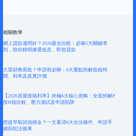
相關教學
網上貸款邊間好？2026最全比較：必睇5大關鍵準
則，助你精明揀選低息、即批貸款
大眾財務易批？申請前必睇：6大重點拆解批核時
間、利率及真實評價
【2026居屋按揭利率】終極6大核心攻略：全面拆解P
按H按比較、壓力測試及申請陷阱
想提早取回強積金？一文看清6大合法條件、申請手
續與犯法後果