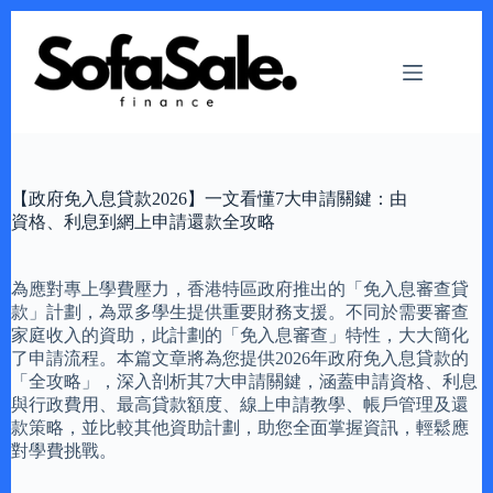
Skip
to
content
【政府免入息貸款2026】一文看懂7大申請關鍵：由
資格、利息到網上申請還款全攻略
為應對專上學費壓力，香港特區政府推出的「免入息審查貸
款」計劃，為眾多學生提供重要財務支援。不同於需要審查
家庭收入的資助，此計劃的「免入息審查」特性，大大簡化
了申請流程。本篇文章將為您提供2026年政府免入息貸款的
「全攻略」，深入剖析其7大申請關鍵，涵蓋申請資格、利息
與行政費用、最高貸款額度、線上申請教學、帳戶管理及還
款策略，並比較其他資助計劃，助您全面掌握資訊，輕鬆應
對學費挑戰。