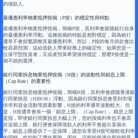
的借款人。
最優惠利率物業抵押按揭（P按）的穩定性與特點
最優惠利率物業抵押按揭，簡稱P按，其利率會跟隨銀行自身
的最優惠利率浮動。這種按揭的特點是相對穩定，因為銀行
通常不會頻繁調整其最優惠利率。所以，P按的每月供款會比
較容易預測，這給借款人帶來財務上的確定性。如果您是一
位保守型投資者，又或者預算希望保持穩定，那麼P按便是一
個不錯的選擇。
銀行同業拆息物業抵押按揭（H按）的波動性與鎖息上限
（Cap Rate）的重要性
銀行同業拆息物業抵押按揭，簡稱H按，其利率會跟隨香港銀
行同業拆息（HIBOR）浮動。因為銀行同業拆息會受到市場
供求和資金流動等因素影響，H按的利率通常波動較大。但
是，H按通常會有一個「鎖息上限」（Cap Rate）。鎖息上限
是指，即使銀行同業拆息大幅上升，您的按揭利率也不會高
於這個上限，銀行便會保障借款人的利率不會超出某個水
平。鎖息上限提供了一定保障，讓您在享受H按可能較低利率
的同時，也控制了潛在風險。因此，這類按揭適合那些願意