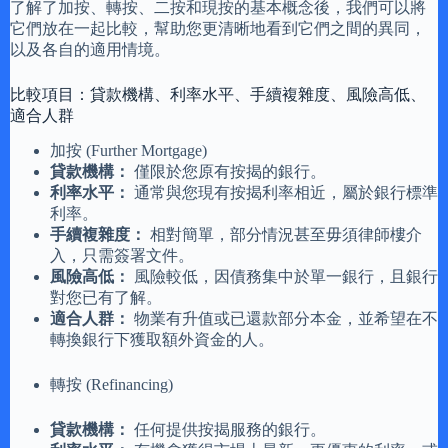
了解了加按、轉按、二按和現按的基本概念後，我們可以將
它們放在一起比較，幫助您更清晰地看到它們之間的異同，
以及各自的適用情境。
比較項目：貸款機構、利率水平、手續複雜度、風險高低、
適合人群
加按 (Further Mortgage)
貸款機構：
僅限於您原有按揭的銀行。
利率水平：
通常與您現有按揭利率相近，屬於銀行標準
利率。
手續複雜度：
相對簡單，部分情況甚至毋須律師樓介
入，只需簽署文件。
風險高低：
風險較低，因債務集中於單一銀行，且銀行
對您已有了解。
適合人群：
物業有升值或已還款部分本金，並希望在不
轉換銀行下獲取額外資金的人。
轉按 (Refinancing)
貸款機構：
任何提供按揭服務的銀行。