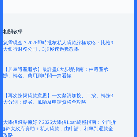
相關教學
急需現金？2026即時批核私人貸款終極攻略：比較9
大銀行財務公司，3步極速過數教學
【居屋遺產繼承】最詳盡6大步驟指南：由遺產承
辦、轉名、費用到時間一篇看懂
【再次按揭貸款意思】一文釐清加按、二按、轉按3
大分別：優劣、風險及申請資格全攻略
大學借錢點揀好？2026大學借Loan終極指南：全面拆
解5大政府資助＋私人貸款，由申請、利率到還款全
攻略