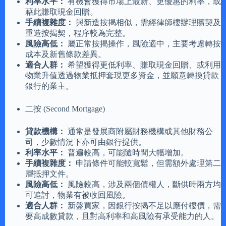
利率水平：
有機會獲得市場上最新、更優惠的利率，或
藉此賺取現金回贈。
手續複雜度：
與新造按揭相似，需經律師樓辦理贖契及
重造按揭契，程序較為完整。
風險高低：
屬正常按揭操作，風險適中，主要考慮轉按
成本及新舊條款差異。
適合人群：
希望獲得更低利率、賺取現金回贈、或利用
物業升值透過物業抵押套現更多資金，並願意轉換貸款
銀行的業主。
二按 (Second Mortgage)
貸款機構：
通常是發展商附屬財務機構或其他財務公
司，少數情況下亦可由銀行提供。
利率水平：
普遍較高，可能隨時間大幅增加。
手續複雜度：
申請條件可能較寬鬆，但需額外處理第二
層抵押文件。
風險高低：
風險較高，涉及兩個債權人，斷供時兩方均
可追討，物業有被收回風險。
適合人群：
新盤買家，因銀行按揭不足以應付樓價，需
要高成數貸款，且對高利率和高風險有承受能力的人。