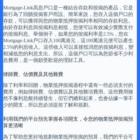
Mortgage-Link高息戶口是一種結合存款和按揭的產品，它是
銀行為了回饋按揭客戶而設。簡單來說，您存入這個戶口的
存款，可以獲得與您的物業抵押按揭利率相同的存款利息。
由於存款利息與按揭利息相抵，您便可以有效減少實際支付
的按揭利息。舉個例子，如果您的按揭利率是2.5%，您在
Mortgage-Link戶口存入100萬港元，這100萬港元便可以產生
2.5%的利息收入。這些收入可以直接抵消您的按揭利息，變
相減低您的利息支出。所以，這個戶口可以為您節省不少利
息費用，是一個頗受歡迎的理財工具。
律師費、估價費及其他雜費
除了利率和回贈，物業抵押按揭過程中還有一些必須支付的
費用，例如律師費、估價費以及其他雜項費用。這些費用雖
然不像利息般持續發生，但它們總和起來，也會佔據一筆不
少的開支，所以您必須提前了解和規劃。
利用我們的平台預先掌握各項開支，令您的物業抵押按揭預
算更清晰
為了幫助您更好地規劃物業抵押按揭的預算，我們的平台可