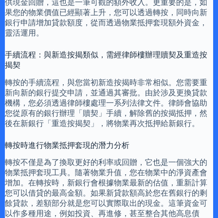
供現金回贈，這也是一筆可觀的額外收入。更重要的是，如
果您的物業價值已經顯著上升，您可以透過轉按，同時向新
銀行申請增加貸款額度，從而透過物業抵押套現額外資金，
靈活運用。
手續流程：與新造按揭類似，需經律師樓辦理贖契及重造按
揭契
轉按的手續流程，與您當初新造按揭時非常相似。您需要重
新向新的銀行提交申請，並通過其審批。由於涉及更換貸款
機構，您必須透過律師樓處理一系列法律文件。律師會協助
您從原有的銀行辦理「贖契」手續，解除舊的按揭抵押，然
後在新銀行「重造按揭契」，將物業再次抵押給新銀行。
轉按時進行物業抵押套現的潛力分析
轉按不僅是為了換取更好的利率或回贈，它也是一個強大的
物業抵押套現工具。隨著物業升值，您在物業中的淨資產會
增加。在轉按時，新銀行會根據物業最新的估值，重新計算
您可以借貸的最高金額。如果新貸款額高於您在舊銀行的剩
餘貸款，差額部分就是您可以實際取出的現金。這筆資金可
以作多種用途，例如投資、再進修，甚至整合其他高息債