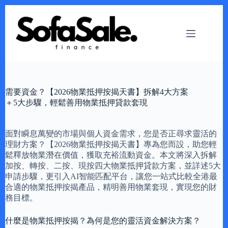
Skip
to
content
需要資金？【2026物業抵押按揭天書】拆解4大方案
＋5大步驟，輕鬆善用物業抵押貸款套現
面對瞬息萬變的市場與個人資金需求，您是否正尋求靈活的
理財方案？【2026物業抵押按揭天書】專為您而設，助您輕
鬆釋放物業潛在價值，獲取充裕流動資金。本文將深入拆解
加按、轉按、二按、現按四大物業抵押貸款方案，並詳述5大
申請步驟，更引入AI智能匹配平台，讓您一站式比較全港最
合適的物業抵押按揭產品，精明善用物業套現，實現您的財
務目標。
什麼是物業抵押按揭？為何是您的靈活資金解決方案？