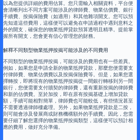
以為您提供詳細的費用估算。您只需輸入相關資料，平台便
會清晰列出不同方案可能涉及的律師費、物業估價費、銀行
手續費、按揭保險費（如適用）和其他雜項開支。您可以預
先知道這些費用，這樣便可以避免在申請過程中遇到意料之
外的開支，確保您的物業抵押貸款預算透明且精準。提前掌
握所有開支，您會更有信心管理您的財務。
解釋不同類型物業抵押按揭可能涉及的不同費用
不同類型的物業抵押按揭，可能涉及的費用也有一些差異。
例如，如果您是申請全新的物業抵押貸款，那麼您便需要支
付律師費、物業估價費以及按揭保險費等。但是，如果您選
擇轉按，即將現有的物業抵押按揭從一間銀行轉移到另一間
銀行，您便需要支付贖契的律師費，還有重新按揭的律師費
和新的估價費。至於加按，即在原有按揭基礎上增加貸款
額，手續可能相對簡單，律師費也可能較低，有些情況甚至
不需要透過律師樓處理。另外，如果物業抵押貸款是二按，
則可能會涉及發展商或財務機構額外的手續費。因此，您需
要仔細了解您選擇的物業抵押按揭類型，這樣便可以預計相
應的費用，做好充分準備。