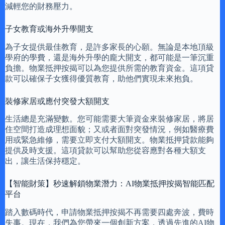
減輕您的財務壓力。
子女教育或海外升學開支
為子女提供最佳教育，是許多家長的心願。無論是本地頂級
學府的學費，還是海外升學的龐大開支，都可能是一筆沉重
負擔。物業抵押按揭可以為您提供所需的教育資金。這項貸
款可以確保子女獲得優質教育，助他們實現未來抱負。
裝修家居或應付突發大額開支
生活總是充滿變數。您可能需要大筆資金來裝修家居，將居
住空間打造成理想面貌；又或者面對突發情況，例如醫療費
用或緊急維修，需要立即支付大額開支。物業抵押貸款能夠
提供及時支援。這項貸款可以幫助您從容應對各種大額支
出，讓生活保持穩定。
【智能財策】秒速解鎖物業潛力：AI物業抵押按揭智能匹配
平台
踏入數碼時代，申請物業抵押按揭不再需要四處奔波，費時
失事。現在，我們為您帶來一個創新方案，透過先進的AI物