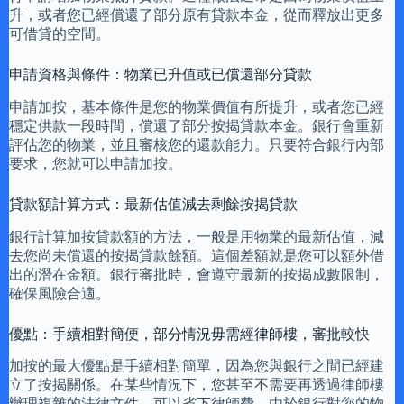
升，或者您已經償還了部分原有貸款本金，從而釋放出更多
可借貸的空間。
申請資格與條件：物業已升值或已償還部分貸款
申請加按，基本條件是您的物業價值有所提升，或者您已經
穩定供款一段時間，償還了部分按揭貸款本金。銀行會重新
評估您的物業，並且審核您的還款能力。只要符合銀行內部
要求，您就可以申請加按。
貸款額計算方式：最新估值減去剩餘按揭貸款
銀行計算加按貸款額的方法，一般是用物業的最新估值，減
去您尚未償還的按揭貸款餘額。這個差額就是您可以額外借
出的潛在金額。銀行審批時，會遵守最新的按揭成數限制，
確保風險合適。
優點：手續相對簡便，部分情況毋需經律師樓，審批較快
加按的最大優點是手續相對簡單，因為您與銀行之間已經建
立了按揭關係。在某些情況下，您甚至不需要再透過律師樓
辦理複雜的法律文件，可以省下律師費。由於銀行對您的物