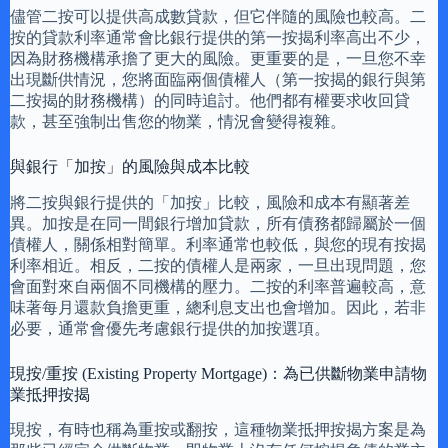
儘管二按可以提供高成數貸款，但它伴隨的風險也較高。二
按的貸款利率通常會比銀行提供的第一按揭利率高出不少，
因為財務機構承擔了更大的風險。更重要的是，一旦您不幸
出現斷供情況，您將面臨兩個債權人（第一按揭的銀行與第
二按揭的財務機構）的同時追討。他們都有權要求收回貸
款，甚至強制出售您的物業，情況會變得複雜。
與銀行「加按」的風險與成本比較
將二按與銀行提供的「加按」比較，風險和成本有顯著差
異。加按是在同一間銀行增加貸款，所有債務都歸屬於一個
債權人，關係相對簡單。利率通常也較低，與您的現有按揭
利率相近。相反，二按的債權人是兩家，一旦出現問題，您
會面對來自兩個不同機構的壓力。二按的利率普遍較高，意
味著每月還款負擔更重，總利息支出也會增加。因此，若非
必要，通常會優先考慮銀行提供的加按選項。
現按/重按 (Existing Property Mortgage)：為已供斷物業申請物
業抵押按揭
現按，有時也稱為重按或翻按，這種物業抵押按揭方案是為