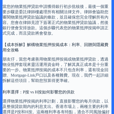
當您的物業抵押貸款申請獲得銀行初步批核後，最後一個重
要步驟是委託律師樓處理所有相關法律文件。律師會協助您
審閱物業抵押貸款協議的條款，並且確保您完全理解所有內
容。您會在律師見證下簽署正式的物業抵押貸款協議，然後
銀行便會安排放款。這個步驟代表您的物業抵押按揭申請正
式完成，而且貸款將會發放。
【成本拆解】解構物業抵押按揭成本：利率、回贈與隱藏費
用全攻略
朋友仔，當您考慮善用物業抵押按揭或物業抵押貸款，透過
物业抵押套现來靈活運用資金時，了解其真正成本是十分重
要的一步。物業抵押按揭的成本不只包含利率，還有現金回
贈、Mortgage-Link戶口以及各種雜費。現在，我們一起詳細
拆解這些項目，幫助您預算得更準確。
利率選擇：P按 vs H按如何影響您的供款
選擇物業抵押按揭的利率計劃，直接影響您的每月供款，以
及整個貸款期內的利息支出。香港市場上，兩種主要的利率
選擇是P按和H按。這兩種利率各有特點，適合不同風險偏好