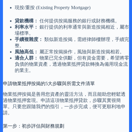
現按/重按 (Existing Property Mortgage)
貸款機構：
任何提供按揭服務的銀行或財務機構。
利率水平：
銀行提供的利率通常與新造按揭相近，屬市
場標準。
手續複雜度：
類似新造按揭，需經律師樓辦理，手續完
整。
風險高低：
屬正常按揭操作，風險與新造按揭相若。
適合人群：
物業已完全供斷，但有資金需要，希望將零
負債的物業資產，透過物業抵押貸款轉換為備用現金流
的業主。
申請物業抵押按揭的5大步驟與所需文件清單
物業抵押按揭是善用您資產的靈活方法，而且能助您輕鬆透
過物業抵押套現。申請這項物業抵押貸款，步驟其實很簡
單。只要您跟隨我們的指引，一步步完成，便可更順利地申
請。
第一步：初步評估與財務規劃