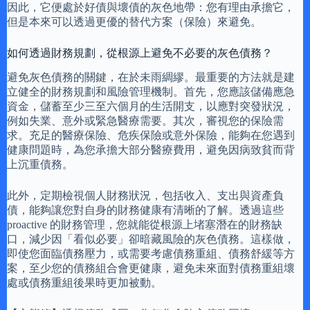
因此，它便處於好債與壞債的灰色地帶：您有理由承擔它，
但是本來可以透過更優的替代方案（保險）來避免。
如何透過財務規劃，從根源上避免不必要的灰色債務？
避免灰色債務的關鍵，在於未雨綢繆。最重要的方法就是建
立健全的財務規劃和風險管理機制。首先，您應該儲備應急
資金，儲蓄至少三至六個月的生活開支，以應對突發狀況，
例如失業、意外或緊急醫療需要。其次，審視您的保險需
求。充足的醫療保險、危疾保險或意外保險，能夠在您遇到
健康問題時，為您承擔大部分醫療費用，避免因病致貧而背
上沉重債務。
此外，定期檢視個人財務狀況，包括收入、支出與資產負
債，能夠讓您對自身的財務健康有清晰的了解。透過這些
proactive 的財務管理，您就能從根源上堵塞潛在的財務缺
口，減少因「看似必要」卻暗藏風險的灰色債務。這樣做，
即使您面臨債務壓力，或需要考慮債務重組、債務舒緩等方
案，至少您的債務組合會更健康，避免未來面對債務重組壞
處或債務重組後果時更加被動。