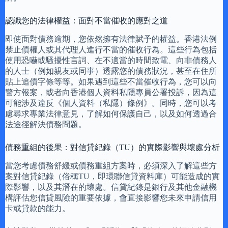
認識您的法律權益：面對不當催收的應對之道
即使面對債務逾期，您依然擁有法律賦予的權益。香港法例
禁止債權人或其代理人進行不當的催收行為。這些行為包括
使用恐嚇或騷擾性言詞、在不適當的時間致電、向非債務人
的人士（例如親友或同事）透露您的債務狀況，甚至在住所
貼上追債字條等等。如果遇到這些不當催收行為，您可以向
警方報案，或者向香港個人資料私隱專員公署投訴，因為這
可能涉及違反《個人資料（私隱）條例》。同時，您可以考
慮尋求專業法律意見，了解如何保護自己，以及如何透過合
法途徑解決債務問題。
債務重組的後果：對信貸紀錄（TU）的實際影響與壞處分析
當您考慮債務舒緩或債務重組方案時，必須深入了解這些方
案對信貸紀錄（俗稱TU，即環聯信貸資料庫）可能造成的實
際影響，以及其潛在的壞處。信貸紀錄是銀行及其他金融機
構評估您信貸風險的重要依據，會直接影響您未來申請信用
卡或貸款的能力。