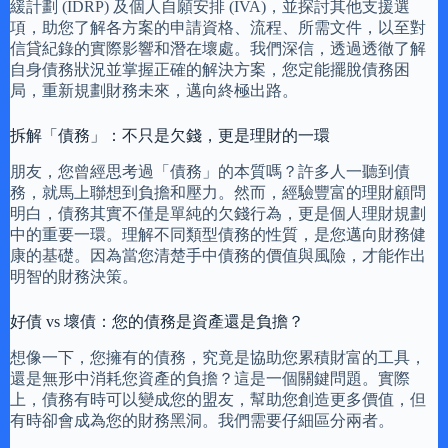
緩計劃 (IDRP) 及個人自願安排 (IVA)，並探討其他支援選
項，助您了解各方案的申請資格、流程、所需文件，以至對
信貸紀錄的實際影響和潛在壞處。我們深信，透過透徹了解
自身債務狀況並掌握正確的解決方案，您定能擺脫債務困
局，重新規劃財務未來，邁向終極出路。
拆解「債務」：不只是欠錢，更是理財的一環
朋友，您曾經思考過「債務」的本質嗎？許多人一聽到債
務，就馬上聯想到負擔和壓力。然而，經驗豐富的理財顧問
明白，債務其實不僅是單純的欠錢行為，更是個人理財規劃
中的重要一環。理解不同類型債務的性質，是您邁向財務健
康的基礎。因為當您清楚手中債務的價值與風險，才能作出
明智的財務決策。
好債 vs 壞債：您的債務是資產還是負擔？
想像一下，您擁有的債務，究竟是協助您累積財富的工具，
還是無形中消耗您資產的負擔？這是一個關鍵問題。實際
上，債務有時可以變成您的盟友，幫助您創造更多價值，但
有時卻會成為您的財務黑洞。我們需要仔細區分兩者。