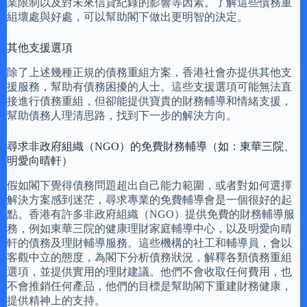
業限制以及對未來信貸紀錄的影響等因素。了解這些債務重
組壞處與好處，可以幫助閣下做出更明智的決定。
其他支援選項
除了上述幾種正規的債務重組方案，香港社會亦提供其他支
援服務，幫助有債務困擾的人士。這些支援選項可能無法直
接進行債務重組，但卻能提供寶貴的財務輔導和情緒支援，
幫助債務人理清思路，找到下一步的解決方向。
尋求非政府組織（NGO）的免費財務輔導（如：東華三院、
明愛向晴軒）
假如閣下覺得債務問題超出自己能力範圍，或者對如何選擇
解決方案感到迷茫，尋求專業的免費輔導會是一個很好的起
點。香港有許多非政府組織（NGO）提供免費的財務輔導服
務，例如東華三院的健康理財家庭輔導中心，以及明愛向晴
軒的債務及理財輔導服務。這些機構的社工和輔導員，會以
客觀中立的態度，為閣下分析債務狀況，解釋各類債務重組
選項，並提供實用的理財建議。他們不會收取任何費用，也
不會推銷任何產品，他們的目標是幫助閣下重建財務健康，
提供精神上的支持。