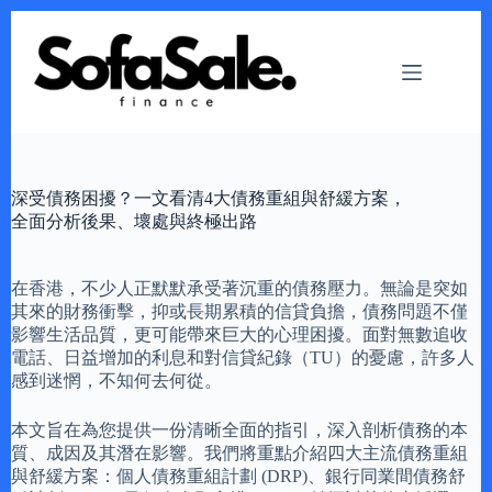
Skip
to
content
深受債務困擾？一文看清4大債務重組與舒緩方案，
全面分析後果、壞處與終極出路
在香港，不少人正默默承受著沉重的債務壓力。無論是突如
其來的財務衝擊，抑或長期累積的信貸負擔，債務問題不僅
影響生活品質，更可能帶來巨大的心理困擾。面對無數追收
電話、日益增加的利息和對信貸紀錄（TU）的憂慮，許多人
感到迷惘，不知何去何從。
本文旨在為您提供一份清晰全面的指引，深入剖析債務的本
質、成因及其潛在影響。我們將重點介紹四大主流債務重組
與舒緩方案：個人債務重組計劃 (DRP)、銀行同業間債務舒