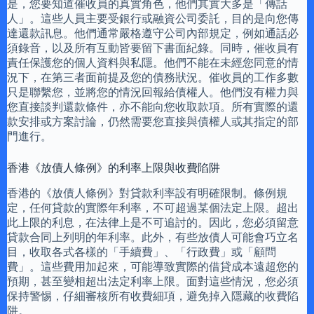
是，您要知道催收員的真實角色，他們其實大多是「傳話
人」。這些人員主要受銀行或融資公司委託，目的是向您傳
達還款訊息。他們通常嚴格遵守公司內部規定，例如通話必
須錄音，以及所有互動皆要留下書面紀錄。同時，催收員有
責任保護您的個人資料與私隱。他們不能在未經您同意的情
況下，在第三者面前提及您的債務狀況。催收員的工作多數
只是聯繫您，並將您的情況回報給債權人。他們沒有權力與
您直接談判還款條件，亦不能向您收取款項。所有實際的還
款安排或方案討論，仍然需要您直接與債權人或其指定的部
門進行。
香港《放債人條例》的利率上限與收費陷阱
香港的《放債人條例》對貸款利率設有明確限制。條例規
定，任何貸款的實際年利率，不可超過某個法定上限。超出
此上限的利息，在法律上是不可追討的。因此，您必須留意
貸款合同上列明的年利率。此外，有些放債人可能會巧立名
目，收取各式各樣的「手續費」、「行政費」或「顧問
費」。這些費用加起來，可能導致實際的借貸成本遠超您的
預期，甚至變相超出法定利率上限。面對這些情況，您必須
保持警惕，仔細審核所有收費細項，避免掉入隱藏的收費陷
阱。