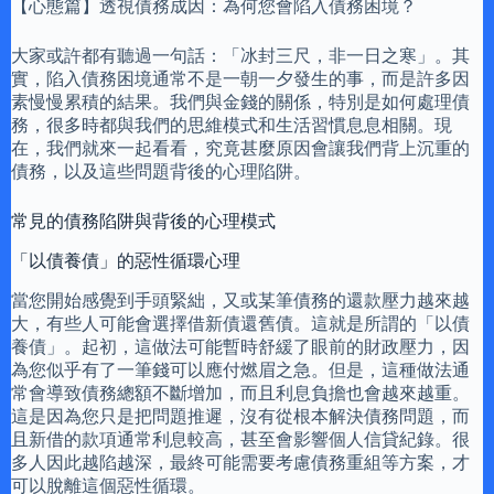
【心態篇】透視債務成因：為何您會陷入債務困境？
大家或許都有聽過一句話：「冰封三尺，非一日之寒」。其
實，陷入債務困境通常不是一朝一夕發生的事，而是許多因
素慢慢累積的結果。我們與金錢的關係，特別是如何處理債
務，很多時都與我們的思維模式和生活習慣息息相關。現
在，我們就來一起看看，究竟甚麼原因會讓我們背上沉重的
債務，以及這些問題背後的心理陷阱。
常見的債務陷阱與背後的心理模式
「以債養債」的惡性循環心理
當您開始感覺到手頭緊絀，又或某筆債務的還款壓力越來越
大，有些人可能會選擇借新債還舊債。這就是所謂的「以債
養債」。起初，這做法可能暫時舒緩了眼前的財政壓力，因
為您似乎有了一筆錢可以應付燃眉之急。但是，這種做法通
常會導致債務總額不斷增加，而且利息負擔也會越來越重。
這是因為您只是把問題推遲，沒有從根本解決債務問題，而
且新借的款項通常利息較高，甚至會影響個人信貸紀錄。很
多人因此越陷越深，最終可能需要考慮債務重組等方案，才
可以脫離這個惡性循環。