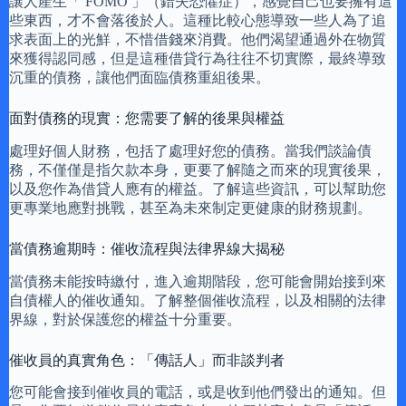
讓人產生「 FOMO 」（錯失恐懼症），感覺自己也要擁有這
些東西，才不會落後於人。這種比較心態導致一些人為了追
求表面上的光鮮，不惜借錢來消費。他們渴望通過外在物質
來獲得認同感，但是這種借貸行為往往不切實際，最終導致
沉重的債務，讓他們面臨債務重組後果。
面對債務的現實：您需要了解的後果與權益
處理好個人財務，包括了處理好您的債務。當我們談論債
務，不僅僅是指欠款本身，更要了解隨之而來的現實後果，
以及您作為借貸人應有的權益。了解這些資訊，可以幫助您
更專業地應對挑戰，甚至為未來制定更健康的財務規劃。
當債務逾期時：催收流程與法律界線大揭秘
當債務未能按時繳付，進入逾期階段，您可能會開始接到來
自債權人的催收通知。了解整個催收流程，以及相關的法律
界線，對於保護您的權益十分重要。
催收員的真實角色：「傳話人」而非談判者
您可能會接到催收員的電話，或是收到他們發出的通知。但