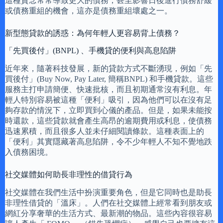
這種貪念常常導致更大的債務，甚至影響日後進行債務舒緩
或債務重組的機會，這亦是債務重組壞處之一。
新型態貸款的誘惑：為何年輕人更容易背上債務？
「先買後付」(BNPL) 、手機貸的便利與高息陷阱
近年來，隨著科技發展，新的貸款方式不斷湧現，例如「先
買後付」(Buy Now, Pay Later, 簡稱BNPL) 和手機貸款。這些
服務主打申請簡便、快速批核，而且初期通常沒有利息。年
輕人特別容易被這種「便利」吸引，因為他們可以在沒有足
夠存款的情況下，立即買到心儀的產品。但是，如果未能按
時還款，這些貸款就會產生高昂的逾期費用或利息，使債務
迅速累積，而且很多人並未仔細閱讀條款。這種表面上的
「便利」其實隱藏著高息陷阱，令不少年輕人不知不覺地跌
入債務困境。
社交媒體如何助長非理性的借貸行為
社交媒體在我們生活中扮演重要角色，但是它同時也是助長
非理性借貸的「溫床」。人們在社交媒體上經常看到朋友或
網紅分享奢華的生活方式、最新潮的物品。這些內容很容易