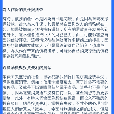
為人作保的責任與無奈
有時，債務的產生不是因為自己亂花錢，而是因為替親友擔
保貸款。當您為人作保，其實是將自己與對方的債務綁在一
起。如果被擔保人無法按時還款，所有的還款責任就會落到
您身上。這不僅會造成巨大的財務壓力，而且可能影響您自
己的信貸評級。這種情況往往伴隨著許多情感上的掙扎，因
為您想幫助朋友或家人，但是最終卻讓自己陷入了債務危
機。為人作保帶來的債務後果，可能比自己消費導致的債務
更為複雜和難以預計。
過度消費與投資失利的貪念
消費主義盛行的社會，很容易讓我們盲目追求潮流或享受，
導致過度消費。例如：信用卡過度透支，買了許多不需要的
奢侈品，又或是不斷添購最新的電子產品。這些都不是「好
債」，因為這些消費通常沒有任何回報，甚至讓您背負更多
債務。此外，有時人們會因為想快速致富，而投入不熟悉的
投資項目，結果投資失利。當投資失敗，不甘心的心理可能
驅使人們借貸去「翻本」，希望能夠彌補之前的損失。但是