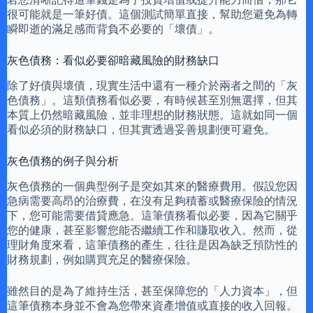
很可能就是一筆好債。這個測試簡單直接，幫助您避免為轉
瞬即逝的滿足感而背負不必要的「壞債」。
灰色債務：看似必要卻暗藏風險的財務缺口
除了好債與壞債，現實生活中還有一種介於兩者之間的「灰
色債務」。這類債務看似必要，有時候甚至別無選擇，但其
本質上仍然暗藏風險，並非理想的財務狀態。這就如同一個
看似必須的財務缺口，但其實透過妥善規劃便可避免。
灰色債務的例子與分析
灰色債務的一個典型例子是突如其來的醫療費用。假設您因
急病需要高昂的治療費，在沒有足夠積蓄或醫療保險的情況
下，您可能需要借貸應急。這筆債務看似必要，因為它關乎
您的健康，甚至影響您能否繼續工作和賺取收入。然而，從
理財角度來看，這筆債務的產生，往往是因為缺乏預防性的
財務規劃，例如購買充足的醫療保險。
雖然目的是為了維持生活，甚至保障您的「人力資本」，但
這筆債務本身並不會為您帶來資產增值或直接的收入回報。