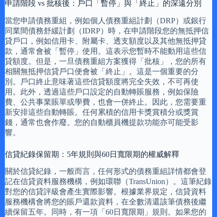
申請階段 vs 批核後：戶口「暫停」與「終止」的深遠分別
當您申請債務重組，例如個人債務重組計劃（DRP）或銀行
同業間債務舒緩計劃（IDRP）時，在申請階段您的無抵押信
貸戶口，例如信用卡、附屬卡、透支額度以及其他無抵押貸
款，通常會被「暫停」使用。這表示您暫時不能動用這些信
貸額度。但是，一旦債務重組方案獲得「批核」，您的所有
相關無抵押信貸戶口便會被「終止」。這是一個重要的分
別。戶口終止意味著這些信貸額度將完全失效，不可再使
用。此外，透過這些戶口設定的自動轉賬服務，例如保險
費、公共事業賬單或學費，也會一併終止。因此，您需要重
新安排這些自動轉賬。任何累積的信用卡獎賞積分或獎賞
錢，通常也會作廢。您的自動櫃員機提款功能亦可能受影
響。
信貸紀錄保留期：5年規則與60日寬限期的權威解釋
關於信貸紀錄，一般而言，任何形式的債務重組詳情都會登
記在信貸資料服務機構，例如環聯（TransUnion）。這筆紀錄
對您的信貸評級會產生實際影響。根據業界規定，信貸資料
服務機構會將您的賬戶還款資料，在全數清還該筆債務後繼
續保留五年。同時，有一項「60日寬限期」規則。如果您的