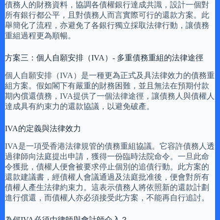
債務人的財務資料，協調各債權銀行達成共識，設計一個對
所有銀行都公平，且對債務人而言實際可行的還款方案。此
舉簡化了流程，亦避免了各銀行獨立採取法律行動，讓債務
重組過程更為順暢。
方案三：個人自願安排（IVA）- 多重債務重組的法律途徑
個人自願安排（IVA）是一種更為正式及具法律效力的債務重
組方案。假如閣下有嚴重的財務困難，並且無法在預期付款
期內償還債務，IVA提供了一個法律途徑，讓債務人與債權人
達成具有約束力的還款協議，以避免破產。
IVA的定義與法律效力
IVA是一項受香港法律規管的債務重組協議。它容許債務人透
過律師向法庭提出申請，獲得一份臨時法院命令。一旦此命
令獲批，債權人便會被要求停止個別的追債行動。此方案的
還款建議書，經債權人會議通過及法庭批准後，便會對所有
債權人產生法律約束力。這表示債務人將依照新的還款計劃
進行償還，而債權人亦必須接受此方案，不能再自行追討。
為何IVA必須由律師與會計師介入？