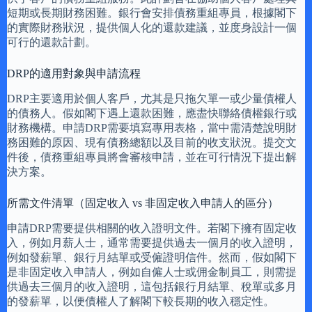
短期或長期財務困難。銀行會安排債務重組專員，根據閣下
的實際財務狀況，提供個人化的還款建議，並度身設計一個
可行的還款計劃。
DRP的適用對象與申請流程
DRP主要適用於個人客戶，尤其是只拖欠單一或少量債權人
的債務人。假如閣下遇上還款困難，應盡快聯絡債權銀行或
財務機構。申請DRP需要填寫專用表格，當中需清楚說明財
務困難的原因、現有債務總額以及目前的收支狀況。提交文
件後，債務重組專員將會審核申請，並在可行情況下提出解
決方案。
所需文件清單（固定收入 vs 非固定收入申請人的區分）
申請DRP需要提供相關的收入證明文件。若閣下擁有固定收
入，例如月薪人士，通常需要提供過去一個月的收入證明，
例如發薪單、銀行月結單或受僱證明信件。然而，假如閣下
是非固定收入申請人，例如自僱人士或佣金制員工，則需提
供過去三個月的收入證明，這包括銀行月結單、稅單或多月
的發薪單，以便債權人了解閣下較長期的收入穩定性。