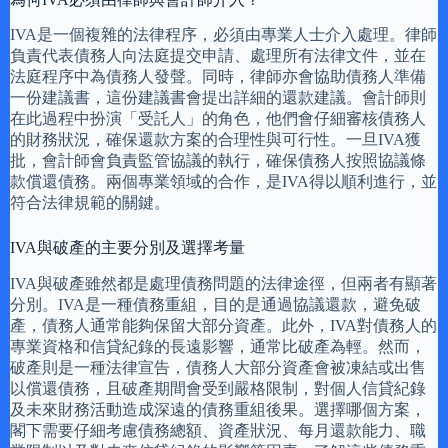
IVA是一個複雜的法律程序，必須由專業人士介入處理。律師
負責代表債務人向法庭提交申請、處理所有法律文件，並在
法庭程序中為債務人發聲。同時，律師亦會協助債務人準備
一份建議書，這份建議書會提出詳細的還款建議。會計師則
在此過程中扮演「受託人」的角色，他們會仔細審核債務人
的財務狀況，確保還款方案的合理性與可行性。一旦IVA獲
批，會計師會負責監管協議的執行，確保債務人按照協議條
款償還債務。兩個專業領域的合作，是IVA得以順利進行，並
符合法律規範的關鍵。
IVA與破產的主要分別及選擇考量
IVA與破產雖然都是處理債務問題的法律途徑，但兩者有顯著
分別。IVA是一種債務重組，目的是通過協議還款，避免破
產，債務人通常能夠保留大部分資產。此外，IVA對債務人的
專業資格和信貸紀錄的長遠影響，通常比破產為輕。然而，
破產則是一種法律宣告，債務人大部分資產會被凍結或出售
以償還債務，且破產期間會受到嚴格限制，對個人信貸紀錄
及未來財務活動造成深遠的債務重組後果。選擇哪個方案，
閣下需要仔細考慮債務總額、資產狀況、每月還款能力、職