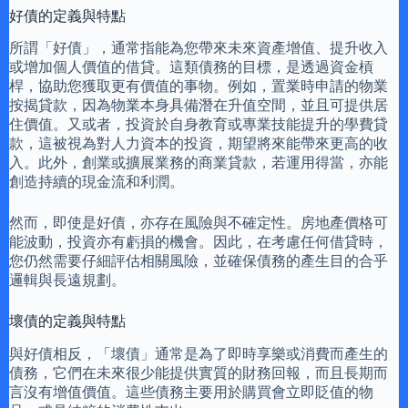
好債的定義與特點
所謂「好債」，通常指能為您帶來未來資產增值、提升收入
或增加個人價值的借貸。這類債務的目標，是透過資金槓
桿，協助您獲取更有價值的事物。例如，置業時申請的物業
按揭貸款，因為物業本身具備潛在升值空間，並且可提供居
住價值。又或者，投資於自身教育或專業技能提升的學費貸
款，這被視為對人力資本的投資，期望將來能帶來更高的收
入。此外，創業或擴展業務的商業貸款，若運用得當，亦能
創造持續的現金流和利潤。
然而，即使是好債，亦存在風險與不確定性。房地產價格可
能波動，投資亦有虧損的機會。因此，在考慮任何借貸時，
您仍然需要仔細評估相關風險，並確保債務的產生目的合乎
邏輯與長遠規劃。
壞債的定義與特點
與好債相反，「壞債」通常是為了即時享樂或消費而產生的
債務，它們在未來很少能提供實質的財務回報，而且長期而
言沒有增值價值。這些債務主要用於購買會立即貶值的物