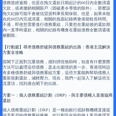
債務曾經逾期，但是在拖欠還款日期起計的60日內全數清還
欠款，或者撤銷相關賬戶（因破產令導致的除外），那麼該
拖欠紀錄可能不會被信貸資料庫長期保留。但是，如果未能
在此60日內完成清還，相關的負面紀錄將會保留較長時間。
不過，即使您需要進行債務重組，只要您在重組後的還款期
內一直準時還款，相關的紀錄有機會在重組債務全數清還後
被刪除。
【行動篇】尋求債務舒緩與債務重組的出路：香港主流解決
方案全攻略
當閣下正面對沉重債務，感到徬徨無助時，知道有什麼實際
方法可以處理這些債務，是走出困境的第一步。香港現時設
有多種債務舒緩與債務重組方案，這些方案能夠幫助債務人
重新規劃還款，減輕壓力。現在，我們一起深入了解這些主
流選項，找到適合閣下的出路。
方案一：個人債務重組計劃（DRP）- 與主要債權人直接協商
還款
個人債務重組計劃（DRP）是一種由銀行或財務機構直接提
供予客戶的債務重組服務。此計劃旨在協助個人客戶處理其