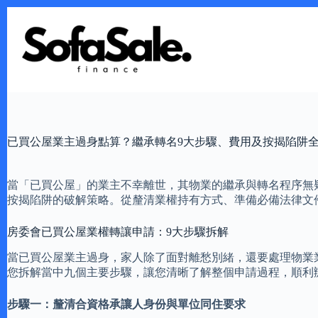
Skip
to
content
已買公屋業主過身點算？繼承轉名9大步驟、費用及按揭陷阱
當「已買公屋」的業主不幸離世，其物業的繼承與轉名程序無
按揭陷阱的破解策略。從釐清業權持有方式、準備必備法律文
房委會已買公屋業權轉讓申請：9大步驟拆解
當已買公屋業主過身，家人除了面對離愁別緒，還要處理物業
您拆解當中九個主要步驟，讓您清晰了解整個申請過程，順利
步驟一：釐清合資格承讓人身份與單位同住要求