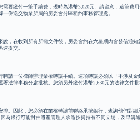
需要繳付一筆手續費，現時為港幣3,020元。請留意，這筆費
據一併送交物業所屬的房委會分區租約事務管理處。
來說，在收到所有所需文件後，房委會約在六星期內會發信通知
迅速提交。
行聘請一位律師辦理業權轉讓手續。這項轉讓必須以「不涉及金
署法律事務分處批核。您須另外繳付港幣2,630元的法律文件
安排。因此，您必須在業權轉讓前聯絡承按銀行，查詢他們對繼
鍵，因為銀行可能對由遺產管理人承造按揭持有不同立場，及早溝