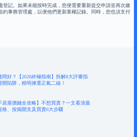
處登記。如果未能按時完成，您便需要重新提交申請並再次繳
租約事務管理處，以便他們更新業權記錄。同時，您也須支付
間好？【2026終極指南】拆解8大評審指
避開陷阱，精明揀選正氣二線！
6二手居屋價錢全攻略】不想買貴？一文看清最
資格、按揭開支及買賣6大步驟