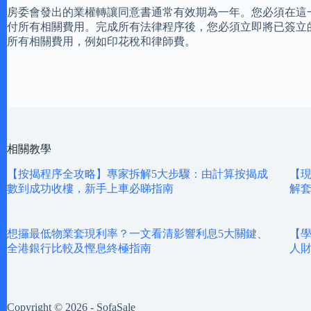
房委會發出的業權轉讓同意書通常有效期為一年。您必須在這
付所有相關費用。完成所有法律程序後，您必須立即將已簽立
所有相關費用，例如印花稅和律師費。
相關教學
【按揭程序全攻略】專家拆解5大步驟：由計算按揭成
【現
數到成功收樓，新手上車必睇指南
解
想攞最低物業套現利率？一文看清影響利息5大關鍵、
【學
全港銀行比較及慳息終極指南
人
Copyright © 2026 - SofaSale