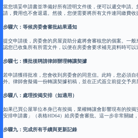
當您填妥申請書並準備好所有證明文件後，便可以遞交申請。您
請，費用也不會退還。然後，您便需要將所有文件連同繳費收
步驟六：等候房委會審批結果通知
提交申請後，房委會的房屋資助分處將會審核您的個案。一般
認您已收集所有所需文件，以便在房委會要求補充資料時可以
步驟七：獲批後聘請律師辦理轉讓契據
若申請獲得批准，您會收到房委會的同意信。此時，您必須自
外。律師會擬備一份轉讓契據初稿，並在正式簽立前提交予房屋
步驟八：處理按揭安排（如適用）
如果已買公屋單位本身已有按揭，業權轉讓會影響現有的按揭
安排申請書」（表格HD64）給房委會審批。這一步非常關
步驟九：完成所有手續與更新記錄