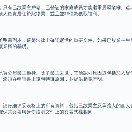
，只有已故業主戶籍上已登記的家庭成員才能繼承居屋業權。這
讓人確實居住於此物業，並且並非僅為獲取福利。
證明書副本，這是法律上確認逝世的重要文件。如果已故業主生
讓業權的基礎。
已買公屋業主過身。除了業主去世，其他認可原因還包括加入配
。您須在申請書上說明轉讓原因，並提供相關證明。
）。請仔細填妥表格上的所有資料，包括已故業主及承讓人的個人
確保其簽署與身份證明文件上的簽署式樣相同。