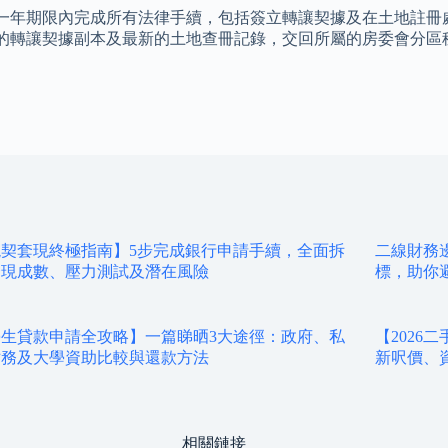
一年期限內完成所有法律手續，包括簽立轉讓契據及在土地註冊
的轉讓契據副本及最新的土地查冊記錄，交回所屬的房委會分區
契套現終極指南】5步完成銀行申請手續，全面拆
二線財務邊
套現成數、壓力測試及潛在風險
標，助你
生貸款申請全攻略】一篇睇晒3大途徑：政府、私
【202
財務及大學資助比較與還款方法
新呎價、
相關鏈接