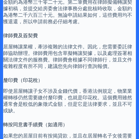
金額約為港幣三千零二十元。第二筆費用在律師擬備轉讓契
據初稿，並提交給房委會法律事務分處批核時收取，金額約
為港幣二千六百三十元。無論申請結果如何，這些費用均不
獲退還，所以申請前務必仔細考慮。
律師費及簽契費
居屋轉讓業權，牽涉複雜的法律文件。因此，您需要委託律
師協助辦理。律師費用包含草擬轉讓契據，以及處理簽署相
關法律文件的服務費。律師費會根據不同律師行，並且文件
複雜程度有所不同，建議您先向律師行查詢報價。
釐印費（印花稅）
即使居屋轉讓子女不涉及金錢代價，香港法例規定，物業業
權轉移仍然需要繳付釐印費，也就是印花稅。這個費用雖然
通常會是較低的象徵式金額，但是它是法律要求，並且不可
或缺。
轉按同意書手續費（如適用）
如果您的居屋目前有按揭貸款，並且在居屋轉名子女後需要