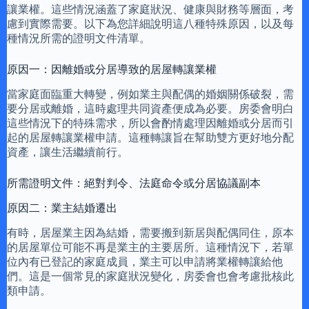
讓業權。這些情況涵蓋了家庭狀況、健康與財務等層面，考
慮到實際需要。以下為您詳細說明這八種特殊原因，以及每
種情況所需的證明文件清單。
原因一：因離婚或分居導致的居屋轉讓業權
當家庭面臨重大轉變，例如業主與配偶的婚姻關係破裂，需
要分居或離婚，這時處理共同資產便成為必要。房委會明白
這些情況下的特殊需求，所以會酌情處理因離婚或分居而引
起的居屋轉讓業權申請。這種轉讓旨在幫助雙方更好地分配
資產，讓生活繼續前行。
所需證明文件：絕對判令、法庭命令或分居協議副本
原因二：業主結婚遷出
有時，居屋業主因為結婚，需要搬到新居與配偶同住，原本
的居屋單位可能不再是業主的主要居所。這種情況下，若單
位內有已登記的家庭成員，業主可以申請將業權轉讓給他
們。這是一個常見的家庭狀況變化，房委會也會考慮批核此
類申請。