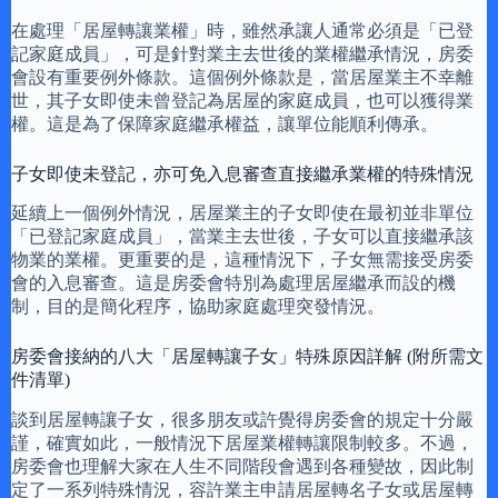
在處理「居屋轉讓業權」時，雖然承讓人通常必須是「已登
記家庭成員」，可是針對業主去世後的業權繼承情況，房委
會設有重要例外條款。這個例外條款是，當居屋業主不幸離
世，其子女即使未曾登記為居屋的家庭成員，也可以獲得業
權。這是為了保障家庭繼承權益，讓單位能順利傳承。
子女即使未登記，亦可免入息審查直接繼承業權的特殊情況
延續上一個例外情況，居屋業主的子女即使在最初並非單位
「已登記家庭成員」，當業主去世後，子女可以直接繼承該
物業的業權。更重要的是，這種情況下，子女無需接受房委
會的入息審查。這是房委會特別為處理居屋繼承而設的機
制，目的是簡化程序，協助家庭處理突發情況。
房委會接納的八大「居屋轉讓子女」特殊原因詳解 (附所需文
件清單)
談到居屋轉讓子女，很多朋友或許覺得房委會的規定十分嚴
謹，確實如此，一般情況下居屋業權轉讓限制較多。不過，
房委會也理解大家在人生不同階段會遇到各種變故，因此制
定了一系列特殊情況，容許業主申請居屋轉名子女或居屋轉