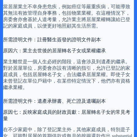
當居屋業主不幸身患危疾，例如癌症等嚴重疾病，可能導致
其無法有效管理自身事務，包括物業業權。在這種情況下，
房委會亦會基於人道考量，允許業主將居屋業權轉讓給已登
記的家庭成員，以便更好地照顧其生活所需。
所需證明文件：註冊醫生簽發的證明文件副本
原因六：業主去世後的居屋轉名子女或業權繼承
業主離世是一個人生必經的階段，這會涉及到遺產的繼承。
對於居屋單位，房委會亦設有清晰的指引，允許已登記的家
庭成員，包括居屋轉名子女，合法繼承居屋業權。即使子女
未曾登記在單位戶籍中，在某些特定情況下，他們亦有資格
繼承業權。
所需證明文件：遺產承辦書、死亡證及遺囑副本
原因七：反映家庭成員的財政貢獻：居屋轉名子女的常見考
量
在不少家庭中，除了登記業主外，其他家庭成員，特別是子
女，可能對居屋的首期供款或每月的按揭還款作出 substantial