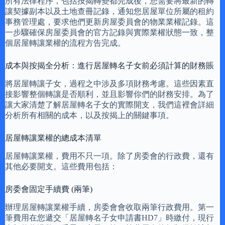
所有法律程序，包括按揭轉變都完成後，您需要將最新的轉
讓契據副本以及土地查冊記錄，通知您居屋單位所屬的租約
事務管理處，要求他們更新房屋委員會的物業業權記錄。這
一步驟確保房屋委員會的官方記錄與實際業權狀態一致，整
個居屋轉讓業權的流程方告完成。
成本與按揭全分析：進行居屋轉名子女前必須計算的財務賬
將居屋轉讓子女，過程之中涉及多項財務考慮。這些因素直
接影響整個轉讓是否順利，並且影響你們的財務安排。為了
讓大家清楚了解居屋轉名子女的實際開支，我們這裡會詳細
分析所有相關的成本，以及按揭上的關鍵事項。
居屋轉讓業權的總成本清單
居屋轉讓業權，費用不只一項。除了房委會的行政費，還有
其他必要開支。這些費用包括：
房委會固定手續費 (兩筆)
辦理居屋轉讓業權手續，房委會會收取兩筆行政費用。第一
筆費用在您遞交「居屋轉名子女申請書HD7」時繳付，現行