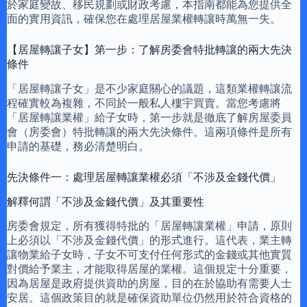
於家庭變故、移民規劃或財政考慮，本指南都能為您提供全
面的實用資訊，確保您在處理居屋業權轉讓時萬無一失。
【居屋轉讓子女】第一步：了解房委會特批轉讓的兩大先決
條件
「居屋轉讓子女」是不少家庭關心的議題，這類業權轉讓流
程確實較為複雜，不同於一般私人樓宇買賣。當您考慮將
「居屋轉讓業權」給子女時，第一步就是徹底了解房屋委員
會（房委會）特批轉讓的兩大先決條件。這兩項條件是所有
申請的基礎，務必清楚明白。
先決條件一：處理居屋轉讓業權必須「不涉及金錢代價」
解釋何謂「不涉及金錢代價」及其重要性
房委會規定，所有獲得特批的「居屋轉讓業權」申請，原則
上必須以「不涉及金錢代價」的形式進行。這代表，業主轉
讓物業給子女時，子女不可支付任何形式的金錢或其他實質
對價給予業主，才能取得居屋的業權。這個規定十分重要，
因為居屋是政府提供資助的房屋，目的在於協助有需要人士
安居。這個政策目的就是確保資助單位仍然用於符合資格的