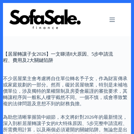
Skip
to
content
【居屋轉讓子女2026】一文睇清8大原因、5步申請流
程、費用及2大關鍵陷阱
不少居屋業主會考慮將自住單位轉名予子女，作為財富傳承
或家庭規劃的一部分。然而，礙於居屋物業，特別是未補地
價單位，涉及獨特的業權限制及房委會嚴謹的審批要求，其
轉讓程序與一般私人樓宇截然不同。一個不慎，或會導致繁
複的法律問題及意想不到的財務負擔。
為助您清晰掌握箇中細節，本文將針對2026年的最新情況，
深入剖析居屋轉讓子女的8大特殊原因、5步完整申請流程、
所需費用計算，以及兩個必須避開的關鍵陷阱。無論您是出