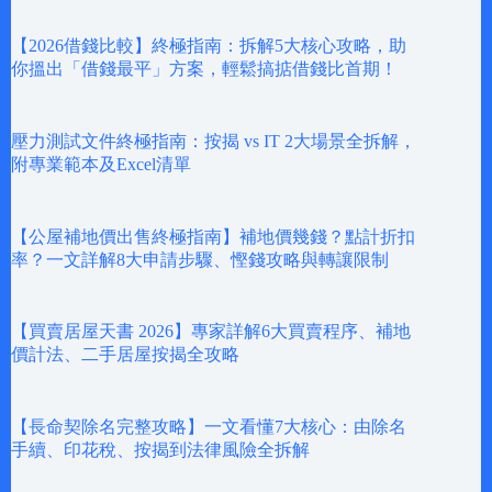
【2026借錢比較】終極指南：拆解5大核心攻略，助
你搵出「借錢最平」方案，輕鬆搞掂借錢比首期！
壓力測試文件終極指南：按揭 vs IT 2大場景全拆解，
附專業範本及Excel清單
【公屋補地價出售終極指南】補地價幾錢？點計折扣
率？一文詳解8大申請步驟、慳錢攻略與轉讓限制
【買賣居屋天書 2026】專家詳解6大買賣程序、補地
價計法、二手居屋按揭全攻略
【長命契除名完整攻略】一文看懂7大核心：由除名
手續、印花稅、按揭到法律風險全拆解