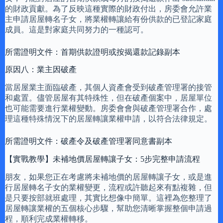
的財政貢獻。為了反映這種實際的財政付出，房委會允許業
主申請居屋轉名子女，將業權轉讓給有份供款的已登記家庭
成員。這是對家庭共同努力的一種認可。
所需證明文件：首期供款證明或按揭還款記錄副本
原因八：業主因破產
當居屋業主面臨破產，其個人資產會受到破產管理署的接管
和處置。儘管居屋有其特殊性，但在破產個案中，居屋單位
也可能需要進行業權變動。房委會會與破產管理署合作，處
理這種特殊情況下的居屋轉讓業權申請，以符合法律規定。
所需證明文件：破產令及破產管理署同意書副本
【實戰教學】未補地價居屋轉讓子女：5步完整申請流程
朋友，如果您正在考慮將未補地價的居屋轉讓子女，或是進
行居屋轉名子女的業權變更，流程或許聽起來有點複雜，但
是只要按部就班處理，其實比想像中簡單。這裡為您整理了
居屋轉讓業權的五個核心步驟，幫助您清晰掌握整個申請過
程，順利完成業權轉移。