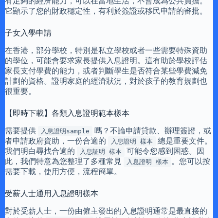
有足夠的經濟能力，可以在當地生活，不會成為公共負擔。
它顯示了您的財政穩定性，有利於簽證或移民申請的審批。
子女入學申請
在香港，部分學校，特別是私立學校或者一些需要特殊資助
的學位，可能會要求家長提供入息證明。這有助於學校評估
家長支付學費的能力，或者判斷學生是否符合某些學費減免
計劃的資格。證明家庭的經濟狀況，對於孩子的教育規劃也
很重要。
【即時下載】各類入息證明範本樣本
需要提供
嗎？不論申請貸款、辦理簽證，或
入息證明sample
者申請政府資助，一份合適的
總是重要文件。
入息證明 樣本
我們明白尋找合適的
可能令您感到困惑。因
入息証明 樣本
此，我們特意為您整理了多種常見
。您可以按
入息證明 樣本
需要下載，使用方便，流程簡單。
受薪人士通用入息證明樣本
對於受薪人士，一份由僱主發出的入息證明通常是最直接的