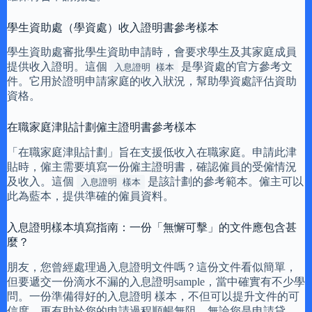
學生資助處（學資處）收入證明書參考樣本
學生資助處審批學生資助申請時，會要求學生及其家庭成員
提供收入證明。這個
是學資處的官方參考文
入息證明 樣本
件。它用於證明申請家庭的收入狀況，幫助學資處評估資助
資格。
在職家庭津貼計劃僱主證明書參考樣本
「在職家庭津貼計劃」旨在支援低收入在職家庭。申請此津
貼時，僱主需要填寫一份僱主證明書，確認僱員的受僱情況
及收入。這個
是該計劃的參考範本。僱主可以
入息證明 樣本
此為藍本，提供準確的僱員資料。
入息證明樣本填寫指南：一份「無懈可擊」的文件應包含甚
麼？
朋友，您曾經處理過入息證明文件嗎？這份文件看似簡單，
但要遞交一份滴水不漏的入息證明sample，當中確實有不少學
問。一份準備得好的入息證明 樣本，不但可以提升文件的可
信度，更有助於您的申請過程順暢無阻。無論您是申請貸