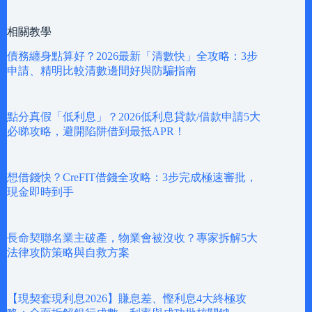
相關教學
債務纏身點算好？2026最新「清數快」全攻略：3步
申請、精明比較清數邊間好與防騙指南
點分真假「低利息」？2026低利息貸款/借款申請5大
必睇攻略，避開陷阱借到最抵APR！
想借錢快？CreFIT借錢全攻略：3步完成極速審批，
現金即時到手
長命契聯名業主破產，物業會被沒收？專家拆解5大
法律攻防策略與自救方案
【現契套現利息2026】賺息差、慳利息4大終極攻