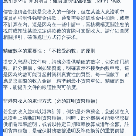
應扣除/不計算的項目：僱員強制性強積金（MPF）供款
儘管強積金供款是您收入的一部分，但在某些入息證明中，
僱員的強制性強積金供款，通常需要從總薪金中扣除，或者
不計算在內。這是因為在一些申請中，審核機構更關注您的
稅前或扣除某些法定供款後的實際可支配收入。請仔細查閱
相關指引，確保處理方式符合要求。
精確數字的重要性：「不接受約數」的原則
提交入息證明文件時，請務必提供精確的數字，切勿使用約
數。部分機構，例如學資處，明確表示不接受約數申報。這
是因為約數可能引起對資料真實性的質疑。每一個數字，都
應是您實際的收入金額，精準到最小貨幣單位。精確的數
字，能提升文件的嚴謹性與可信度。
非港幣收入的處理方式（必須註明貨幣種類）
若您的收入並非以港幣計算，例如是外幣薪金，您必須在入
息證明上清晰註明貨幣種類。同時，部分機構可能要求您提
供相關匯率證明，或者以特定日期匯率換算成港幣金額。註
明貨幣種類，是確保財務數據透明及準確換算的重要前提。