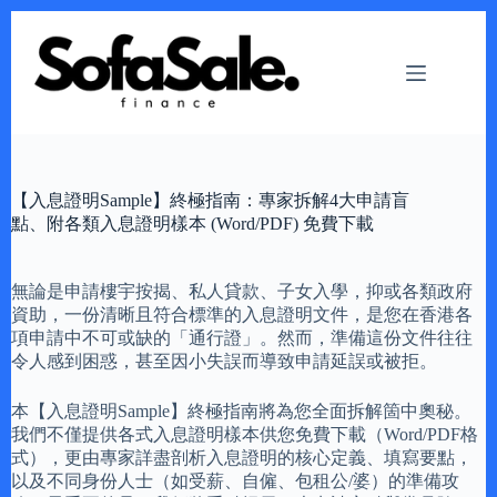
Skip
to
content
【入息證明Sample】終極指南：專家拆解4大申請盲
點、附各類入息證明樣本 (Word/PDF) 免費下載
無論是申請樓宇按揭、私人貸款、子女入學，抑或各類政府
資助，一份清晰且符合標準的入息證明文件，是您在香港各
項申請中不可或缺的「通行證」。然而，準備這份文件往往
令人感到困惑，甚至因小失誤而導致申請延誤或被拒。
本【入息證明Sample】終極指南將為您全面拆解箇中奧秘。
我們不僅提供各式入息證明樣本供您免費下載（Word/PDF格
式），更由專家詳盡剖析入息證明的核心定義、填寫要點，
以及不同身份人士（如受薪、自僱、包租公/婆）的準備攻