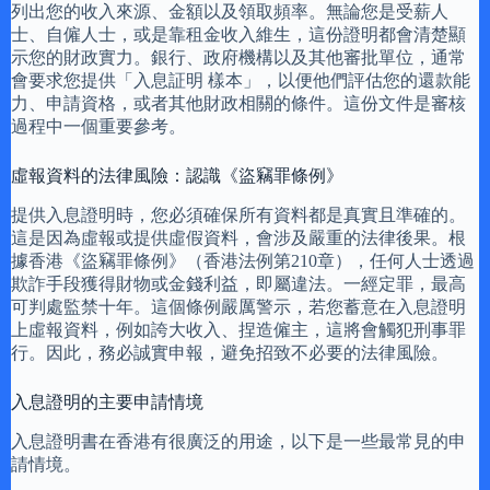
列出您的收入來源、金額以及領取頻率。無論您是受薪人
士、自僱人士，或是靠租金收入維生，這份證明都會清楚顯
示您的財政實力。銀行、政府機構以及其他審批單位，通常
會要求您提供「入息証明 樣本」，以便他們評估您的還款能
力、申請資格，或者其他財政相關的條件。這份文件是審核
過程中一個重要參考。
虛報資料的法律風險：認識《盜竊罪條例》
提供入息證明時，您必須確保所有資料都是真實且準確的。
這是因為虛報或提供虛假資料，會涉及嚴重的法律後果。根
據香港《盜竊罪條例》（香港法例第210章），任何人士透過
欺詐手段獲得財物或金錢利益，即屬違法。一經定罪，最高
可判處監禁十年。這個條例嚴厲警示，若您蓄意在入息證明
上虛報資料，例如誇大收入、捏造僱主，這將會觸犯刑事罪
行。因此，務必誠實申報，避免招致不必要的法律風險。
入息證明的主要申請情境
入息證明書在香港有很廣泛的用途，以下是一些最常見的申
請情境。