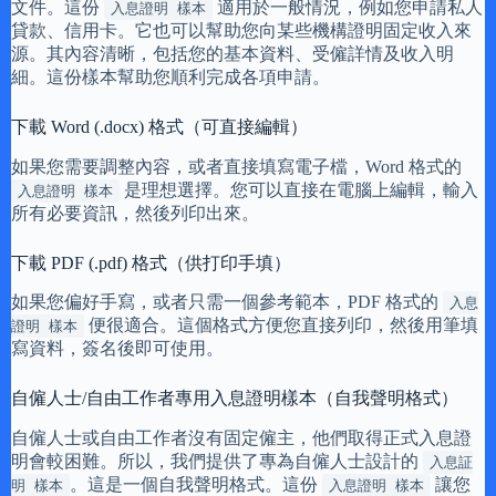
文件。這份
適用於一般情況，例如您申請私人
入息證明 樣本
貸款、信用卡。它也可以幫助您向某些機構證明固定收入來
源。其內容清晰，包括您的基本資料、受僱詳情及收入明
細。這份樣本幫助您順利完成各項申請。
下載 Word (.docx) 格式（可直接編輯）
如果您需要調整內容，或者直接填寫電子檔，Word 格式的
是理想選擇。您可以直接在電腦上編輯，輸入
入息證明 樣本
所有必要資訊，然後列印出來。
下載 PDF (.pdf) 格式（供打印手填）
如果您偏好手寫，或者只需一個參考範本，PDF 格式的
入息
便很適合。這個格式方便您直接列印，然後用筆填
證明 樣本
寫資料，簽名後即可使用。
自僱人士/自由工作者專用入息證明樣本（自我聲明格式）
自僱人士或自由工作者沒有固定僱主，他們取得正式入息證
明會較困難。所以，我們提供了專為自僱人士設計的
入息証
。這是一個自我聲明格式。這份
讓您
明 樣本
入息證明 樣本