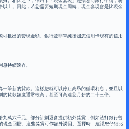
續費。相比之下，信用卡「現金套現」是指您向銀行申請，將
倍以上。因此，若您需要短期現金周轉，現金套現會是比現金
際可批出的套現金額。銀行並非單純按照您信用卡現有的信用
利息持續滾存。
為一筆新的貸款。這樣您就可以停止高昂的循環利息，並且以
劃的貸款額度通常較高，甚至可高達您月薪的二十三倍。
幣九萬六千元。部分計劃還會提供額外獎賞，例如渣打銀行曾
港幣一千元的現金回贈。這些獎賞可作額外誘因。選擇時，建議您仔細比