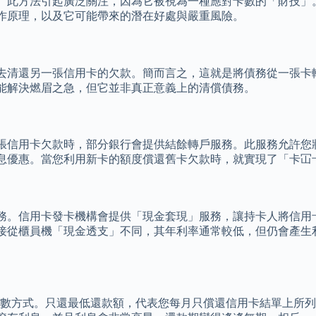
法。此方法引起廣泛關注，因為它被視為一種應對卡數的「財技
作原理，以及它可能帶來的潛在好處與嚴重風險。
去清還另一張信用卡的欠款。簡而言之，這就是將債務從一張卡
能解決燃眉之急，但它並非真正意義上的清償債務。
張信用卡欠款時，部分銀行會提供結餘轉戶服務。此服務允許您
息優惠。當您利用新卡的額度償還舊卡欠款時，就實現了「卡冚
務。信用卡發卡機構會提供「現金套現」服務，讓持卡人將信用
接從櫃員機「現金透支」不同，其年利率通常較低，但仍會產生
處理卡數方式。只還最低還款額，代表您每月只償還信用卡結單上