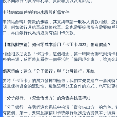
較不同銀行的實際年利率、貸款額度以及還款期。
申請結餘轉戶的詳細步驟與所需文件
申請結餘轉戶貸款的步驟，其實與申請一般私人貸款相似。您
明，例如銀行月結單或薪俸稅單。您也需要提供所有需要轉戶
口，再由銀行代為清還所有信用卡欠款。
【進階財技篇】如何零成本善用「卡冚卡2023」創造價值？
相信很多朋友對「卡冚卡」這個概念，第一時間會聯想到清卡數
務的來源，反而將其看作一個靈活的「備用現金庫」，讓資金
獨家策略：建立「分子銀行」與「分母銀行」系統
要將「卡冚卡」的潛力發揮到極致，我們首先要建立一套獨特
並且保持資金的流動性。透過這種分工合作的方式，您可以更
「分子銀行」（資金借出方）的角色與挑選準則
「分子銀行」在我們這套系統中扮演「資金借出方」的角色。
有數個。第一，要留意該信用卡或銀行服務是否提供零手續費