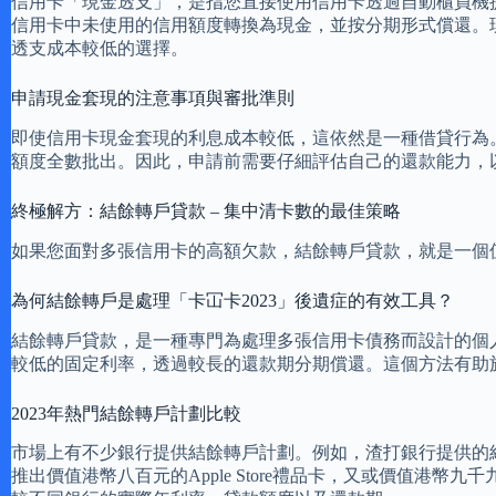
信用卡「現金透支」，是指您直接使用信用卡透過自動櫃員機
信用卡中未使用的信用額度轉換為現金，並按分期形式償還。
透支成本較低的選擇。
申請現金套現的注意事項與審批準則
即使信用卡現金套現的利息成本較低，這依然是一種借貸行為
額度全數批出。因此，申請前需要仔細評估自己的還款能力，
終極解方：結餘轉戶貸款 – 集中清卡數的最佳策略
如果您面對多張信用卡的高額欠款，結餘轉戶貸款，就是一個
為何結餘轉戶是處理「卡冚卡2023」後遺症的有效工具？
結餘轉戶貸款，是一種專門為處理多張信用卡債務而設計的個
較低的固定利率，透過較長的還款期分期償還。這個方法有助
2023年熱門結餘轉戶計劃比較
市場上有不少銀行提供結餘轉戶計劃。例如，渣打銀行提供的
推出價值港幣八百元的Apple Store禮品卡，又或價值港幣九