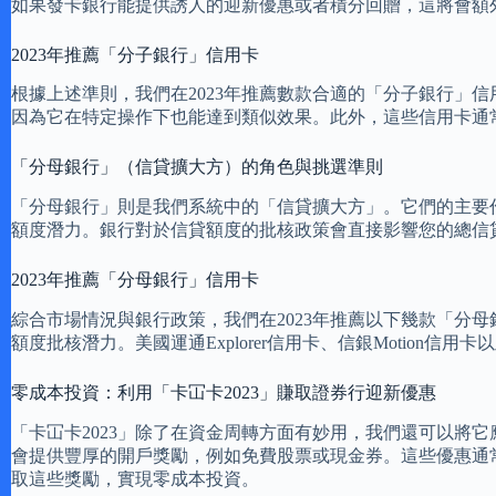
如果發卡銀行能提供誘人的迎新優惠或者積分回贈，這將會額
2023年推薦「分子銀行」信用卡
根據上述準則，我們在2023年推薦數款合適的「分子銀行」信用卡供您
因為它在特定操作下也能達到類似效果。此外，這些信用卡通
「分母銀行」（信貸擴大方）的角色與挑選準則
「分母銀行」則是我們系統中的「信貸擴大方」。它們的主要
額度潛力。銀行對於信貸額度的批核政策會直接影響您的總信
2023年推薦「分母銀行」信用卡
綜合市場情況與銀行政策，我們在2023年推薦以下幾款「分母銀行」信
額度批核潛力。美國運通Explorer信用卡、信銀Motio
零成本投資：利用「卡冚卡2023」賺取證券行迎新優惠
「卡冚卡2023」除了在資金周轉方面有妙用，我們還可以將
會提供豐厚的開戶獎勵，例如免費股票或現金券。這些優惠通
取這些獎勵，實現零成本投資。