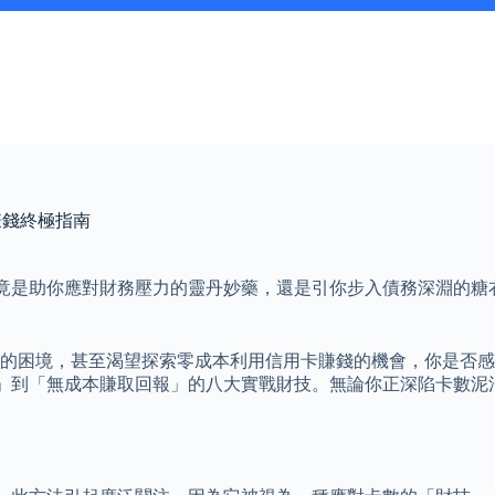
賺錢終極指南
是助你應對財務壓力的靈丹妙藥，還是引你步入債務深淵的糖衣
高昂的困境，甚至渴望探索零成本利用信用卡賺錢的機會，你是否感
」到「無成本賺取回報」的八大實戰財技。無論你正深陷卡數泥