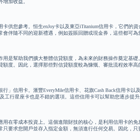
外增加收益。
參考。恒生enJoy卡以及東亞iTitanium信用卡，它們的資金轉
常會伴隨不同的迎新禮遇，例如簽賬回贈或現金券，這些都可為
作用是幫助我們擴大整體信貸額度，為未來的財務操作奠定基礎
貸額度。因此，選擇那些對信貸額度較為慷慨、審批流程效率高
用卡。滙豐EveryMile信用卡、花旗Cash Back信用卡以及
n信用卡以及工行星座卡也是不錯的選項。這些信用卡可以幫助您逐
它應用在零成本投資上。這個進階財技的核心，是利用信用卡的
常只要求您開戶並存入指定金額，無須進行任何交易。因此，只