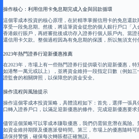
操作核心：利用信用卡免息期完成入金與回款循環
這個零成本投資的核心原理，在於精準掌握信用卡的免息還款
享受一段免息期。然後，將這筆資金從您的個人銀行戶口「入
香港銀行賬戶，再經審批後成功存入證券行個人賬戶內。當證
還信用卡欠款。整個過程因為有免息期的保護，所以無須支付
2023年熱門證券行迎新優惠推薦
在2023年，市場上有一些熱門證券行提供吸引的迎新優惠，
如港幣一萬元或以上），並將資金維持一段指定日數（例如三十
證監會的相關牌照，以保障您的資金安全。
操作流程與風險提示
操作這個零成本投資策略，具體流程如下：首先，選擇一張具
口轉入證券戶口，以滿足迎新優惠的條件。完成迎新優惠要求
儘管這個策略可以零成本賺取優惠，我們仍需留意潛在風險。
如資金維持期限及優惠派發時間。第三，市場上的優惠隨時可
請保持警惕，確保每次轉賬都正確無誤。