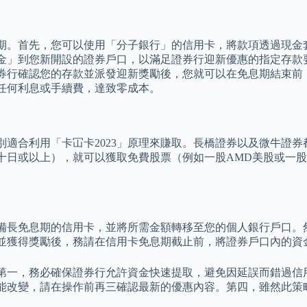
期。首先，您可以使用「分子銀行」的信用卡，將款項透過現金
金」到您新開設的證券戶口，以滿足證券行迎新優惠的指定存款
券行確認您的存款並派發迎新獎勵後，您就可以在免息期結束前
任何利息或手續費，達致零成本。
特別適合利用「卡冚卡2023」原理來賺取。長橋證券以及微牛證
日或以上），就可以獲取免費股票（例如一股AMD美股或一股Wa
備長免息期的信用卡，並將所需金額轉移至您的個人銀行戶口。
並獲得獎勵後，務請在信用卡免息期截止前，將證券戶口內的資
第一，務必確保證券行允許資金快速提取，避免因延誤而錯過信
能改變，請在操作前再三確認最新的優惠內容。第四，雖然此策