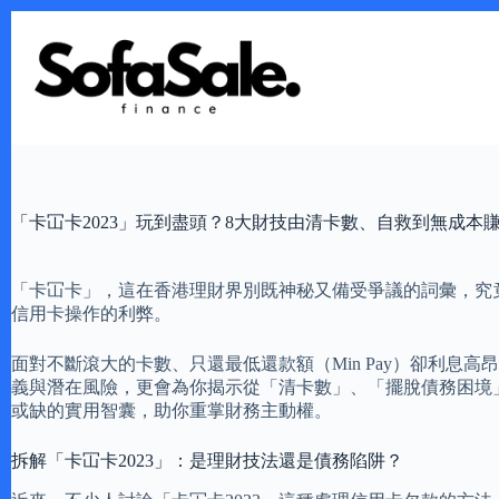
Skip
to
content
「卡冚卡2023」玩到盡頭？8大財技由清卡數、自救到無成本
「卡冚卡」，這在香港理財界別既神秘又備受爭議的詞彙，究竟
信用卡操作的利弊。
面對不斷滾大的卡數、只還最低還款額（Min Pay）卻利息
義與潛在風險，更會為你揭示從「清卡數」、「擺脫債務困境
或缺的實用智囊，助你重掌財務主動權。
拆解「卡冚卡2023」：是理財技法還是債務陷阱？