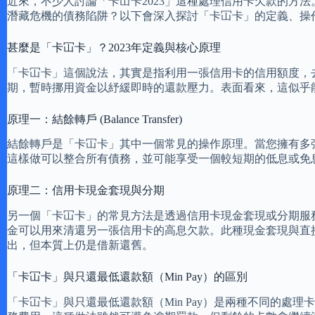
近來，不少人討論「卡冚卡2023」這種處理信用卡欠款的方
潛藏危機的債務陷阱？以下會深入探討「卡冚卡」的定義、操
甚麼是「卡冚卡」？2023年定義與核心原理
「卡冚卡」這個說法，其實是指利用一張信用卡的信用額度，
期，暫時挪用資金以紓緩即時的還款壓力。表面看來，這似乎
原理一：結餘轉戶 (Balance Transfer)
結餘轉戶是「卡冚卡」其中一個常見的操作原理。當您擁有多
這樣做可以整合所有債務，並可能享受一個較短期的低息或免
原理二：信用卡現金套現與分期
另一個「卡冚卡」的常見方法是透過信用卡現金套現或分期服
金可以用來清還另一張信用卡的高息欠款。此種現金套現與直
出，但本質上仍是借新還舊。
「卡冚卡」與只還最低還款額（Min Pay）的區別
「卡冚卡」與只還最低還款額（Min Pay）是兩種不同的