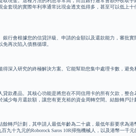
提取現金。這種方法的利息非常高，而且銀行通常會額外收取手
現金套現的實際年利率通常比現金透支低得多，甚至可以低上十
。銀行會根據您的信貸評級、申請的金額以及還款能力，審批實
以免再次陷入債務循環。
值得深入研究的終極解決方案。它能幫助您集中處理卡數，避免
人貸款產品。其核心功能是將您在不同信用卡的所有欠款，整合
於減少每月還款額，讓您有更充裕的資金周轉空間。結餘轉戶計
結餘轉戶計劃，其申請人最低年齡為二十歲，最低年薪要求為港
千九百九十九元的Roborock Saros 10R掃拖機械人，以及