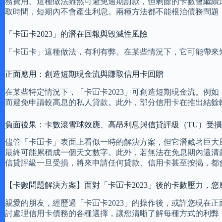
務費用。這種做法雖然可避免逾期罰款，但剩餘的卡數會繼續
取時間，短期內不會產生利息。兩種方法都不能根治債務問題
「卡冚卡2023」的潛在回報與毀滅性風險
「卡冚卡」這種做法，有利有弊。在某些情況下，它可能帶來
正面應用：創造短期現金流與賺取信用卡回贈
在某些特定情況下，「卡冚卡2023」可創造短期現金流。例
而避免申請較高息的私人貸款。此外，部分信用卡在推出結餘
負面後果：卡數滾雪球效應、高昂利息與信貸評級（TU）受損
儘管「卡冚卡」表面上看似一時的解決方案，但它潛藏著巨大
最終可能累積成一個天文數字。此外，若無法在免息期內還清
信貸評級一旦受損，將來申請任何貸款、信用卡甚至按揭，都
【卡數問題解決方案】面對「卡冚卡2023」後的卡數壓力，您
親愛的朋友，經歷過「卡冚卡2023」的操作後，或許您現在
討處理信用卡債務的各種選擇，讓您清晰了解每種方式的利弊