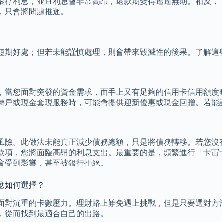
滾存利息，並且利息會非常高昂，還款期變得遙遙無期。相反，
，只會將問題推遲。
短期好處；但若未能謹慎處理，則會帶來毀滅性的後果。了解這
如，當您面對突發的資金需求，而手上又有足夠的信用卡信用額
轉戶或現金套現服務時，可能會提供迎新優惠或現金回贈。若能
風險。此做法未能真正減少債務總額，只是將債務轉移。若您沒
款項，您將面臨高昂的利息支出。最重要的是，頻繁進行「卡冚
會受到影響，甚至被銀行拒絕。
應如何選擇？
正面對沉重的卡數壓力。理財路上難免遇上挑戰，但是只要選對
，從而找到最適合自己的出路。