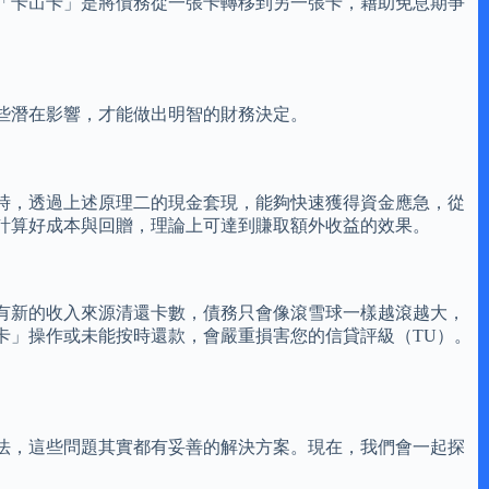
「卡冚卡」是將債務從一張卡轉移到另一張卡，藉助免息期爭
些潛在影響，才能做出明智的財務決定。
度時，透過上述原理二的現金套現，能夠快速獲得資金應急，從
計算好成本與回贈，理論上可達到賺取額外收益的效果。
有新的收入來源清還卡數，債務只會像滾雪球一樣越滾越大，
卡」操作或未能按時還款，會嚴重損害您的信貸評級（TU）。
方法，這些問題其實都有妥善的解決方案。現在，我們會一起探