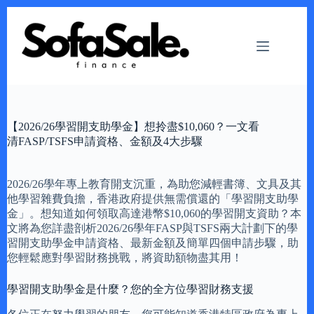
Skip
to
content
【2026/26學習開支助學金】想拎盡$10,060？一文看
清FASP/TSFS申請資格、金額及4大步驟
2026/26學年專上教育開支沉重，為助您減輕書簿、文具及其
他學習雜費負擔，香港政府提供無需償還的「學習開支助學
金」。想知道如何領取高達港幣$10,060的學習開支資助？本
文將為您詳盡剖析2026/26學年FASP與TSFS兩大計劃下的學
習開支助學金申請資格、最新金額及簡單四個申請步驟，助
您輕鬆應對學習財務挑戰，將資助額物盡其用！
學習開支助學金是什麼？您的全方位學習財務支援