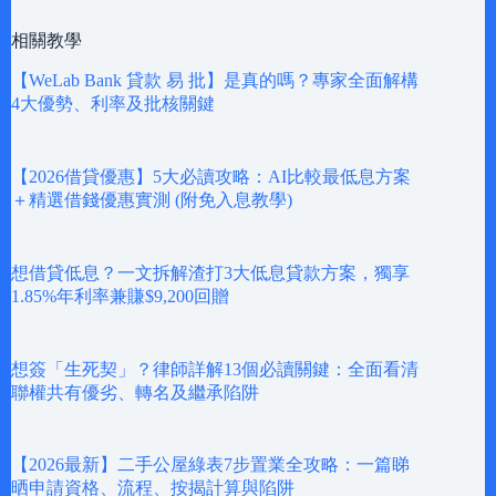
相關教學
【WeLab Bank 貸款 易 批】是真的嗎？專家全面解構
4大優勢、利率及批核關鍵
【2026借貸優惠】5大必讀攻略：AI比較最低息方案
＋精選借錢優惠實測 (附免入息教學)
想借貸低息？一文拆解渣打3大低息貸款方案，獨享
1.85%年利率兼賺$9,200回贈
想簽「生死契」？律師詳解13個必讀關鍵：全面看清
聯權共有優劣、轉名及繼承陷阱
【2026最新】二手公屋綠表7步置業全攻略：一篇睇
晒申請資格、流程、按揭計算與陷阱