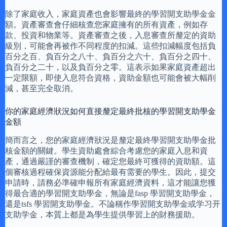
除了家庭收入，家庭資產也會影響最終的學習開支助學金金
額。資產審查會仔細核查您家庭擁有的所有資產，例如存
款、投資和物業等。資產審查之後，入息審查所釐定的資助
級別，可能會再被作不同程度的扣減。這些扣減幅度包括負
百分之百、負百分之八十、負百分之六十、負百分之四十、
負百分之二十，以及負百分之零。這表示如果家庭資產超出
一定限額，即使入息符合資格，資助金額也可能會被大幅削
減，甚至完全取消。
你的家庭經濟狀況如何直接釐定最終批核的學習開支助學金
金額
簡而言之，您的家庭經濟狀況是釐定最終學習開支助學金批
核金額的關鍵。學生資助處會綜合考慮您的家庭入息和資
產，通過嚴謹的審查機制，確定您最終可獲得的資助額。這
個審核過程確保資源能分配給最有需要的學生。因此，提交
申請時，請務必準確申報所有家庭經濟資料，這才能讓您獲
得最合適的學習開支助學金，無論是fasp 學習開支助學金，
還是tsfs 學習開支助學金。不論稱作學習開支助學金或学习开
支助学金，本質上都是為學生提供學習上的財務援助。