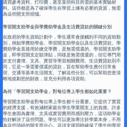
購買參考資料、打印費，甚至某些科目所需的基本實驗材
料。這些都是為了確保學生在學習上擁有必要的資源，無需
為這些開支而煩惱。
學習開支助學金與學費助學金及生活費貸款的關鍵分別
在政府的學生資助計劃中，學生通常會接觸到不同的資助類
別，例如學費助學金、學習開支助學金以及生活費貸款。學
費助學金直接用於繳交學費，是無需償還的。學習開支助學
金，即學習開支定額津貼，同樣是無需償還的，但它專門用
於支付書簿、文具、實習等學習相關費用。生活費貸款則不
同，它是一筆需要償還的貸款，旨在幫助學生應付日常食
宿、交通等基本生活開支。了解這些分別，可以幫助您更清
晰地規劃您的財政，並充分利用各項資助。
為何「學習開支助學金」對每位專上學生都如此重要？
學習開支助學金對每位專上學生都十分重要。它提供了實質
的經濟支援，有效減輕家庭在學生學業開支上的負擔。許多
學生會因為書簿、文具或實習費用而感到壓力，這項助學金
恰好解決了這些問題。學生可以更加專注於學業本身，不用
為這些瑣碎的開支而分心。這項支援同時確保了學生的學習