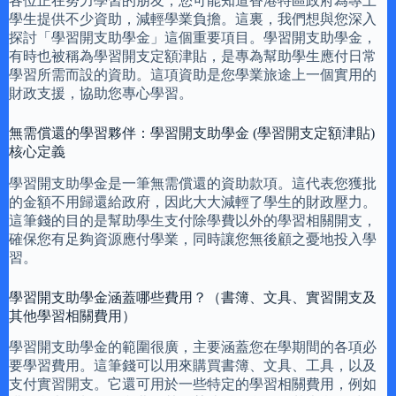
各位正在努力學習的朋友，您可能知道香港特區政府為專上
學生提供不少資助，減輕學業負擔。這裏，我們想與您深入
探討「學習開支助學金」這個重要項目。學習開支助學金，
有時也被稱為學習開支定額津貼，是專為幫助學生應付日常
學習所需而設的資助。這項資助是您學業旅途上一個實用的
財政支援，協助您專心學習。
無需償還的學習夥伴：學習開支助學金 (學習開支定額津貼)
核心定義
學習開支助學金是一筆無需償還的資助款項。這代表您獲批
的金額不用歸還給政府，因此大大減輕了學生的財政壓力。
這筆錢的目的是幫助學生支付除學費以外的學習相關開支，
確保您有足夠資源應付學業，同時讓您無後顧之憂地投入學
習。
學習開支助學金涵蓋哪些費用？（書簿、文具、實習開支及
其他學習相關費用）
學習開支助學金的範圍很廣，主要涵蓋您在學期間的各項必
要學習費用。這筆錢可以用來購買書簿、文具、工具，以及
支付實習開支。它還可用於一些特定的學習相關費用，例如