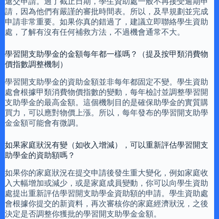
遞交申請。過了截止日期，學生資助處一般不再接受逾期申
請，因為他們有嚴謹的審批時間表。所以，及早規劃並完成
申請非常重要。如果你真的錯過了，建議立即聯絡學生資助
處，了解有沒有任何補救方法，不過機會通常不大。
學習開支助學金的金額每年都一樣嗎？（提及按甲類消費物
價指數調整機制）
學習開支助學金的資助金額並非每年都固定不變。學生資助
處會根據甲類消費物價指數的變動，每年檢討並調整學習開
支助學金的最高金額。這個機制目的是確保助學金的實質購
買力，可以應對物價上漲。所以，每年發布的學習開支助學
金金額可能會有微調。
如果家庭狀況有變（如收入增減），可以重新評估學習開支
助學金的資助額嗎？
如果你的家庭狀況在提交申請後發生重大變化，例如家庭收
入大幅增加或減少，或是家庭成員變動，你可以向學生資助
處提出重新評估學習開支助學金資助額的申請。學生資助處
會根據你提交的新資料，再次審核你的家庭經濟狀況，之後
決定是否調整你獲批的學習開支助學金金額。