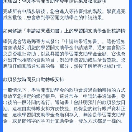
步驟四：查閱學習開支助學金申請結果及收取款項
完成所有申請步驟後，您會進入等待審批的階段。學資處完
成審批後，您會收到學習開支助學金的申請結果。
如何解讀「申請結果通知書」上的學習開支助學金批核詳情
學資處會透過郵寄方式發出「申請結果通知書」。這份通知
書會清楚列明您的學習開支助學金申請結果。通知書會顯示
您是否獲批資助，以及具體的學習開支助學金金額。它也會
列出其他相關的資助項目，例如學費資助或生活費貸款。您
應該仔細閱讀通知書的每一部分，然後了解所有批核詳情。
款項發放時間及自動轉帳安排
一般情況下，學習開支助學金的款項會透過自動轉帳的方式
發放至您指定的銀行帳戶。這通常在「申請結果通知書」發
出後的一段時間內進行。通知書上會註明預計的款項發放日
期。這種自動轉帳安排方便快捷。確保您的銀行帳戶資料正
確，這樣學習開支助學金會順利存入。無論是學習開支助學
金，或是簡體字的学习开支助学金，發放方式都是一樣的。