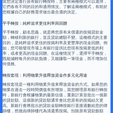
當您決定進行原有銀行轉按時，主要有兩種模式可以選擇，
它們各有不同的目的和適用情況。了解這兩種模式，有助於
您根據自己的財務需求做出最合適的決定。
平手轉按：純粹追求更佳利率與回贈
平手轉按，顧名思義，就是將您原有未償還的按揭貸款金
額，轉移到新的銀行，並且貸款總額不變。這種模式的主要
目的，是純粹追求更佳的按揭利率及更豐厚的現金回贈。例
如，您可能發現市場上有銀行提供比您現有按揭更低的利
率，或者更高的現金回贈。在這種情況下，選擇平手轉按，
既能減輕每月的供款負擔，又能賺取一筆現金，而不增加任
何債務。
轉按套現：利用物業升值釋放資金作多元化用途
轉按套現是一種利用物業升值來釋放資金的方式。如果您的
物業在過去一段時間價值有所增加，當您辦理原有銀行轉按
時，新銀行會根據物業的最新估值，重新計算並批出一個新
的貸款額。這個新的貸款額通常會比您原有的按揭結欠更
高。新銀行會將批出的貸款金額轉按銀行直接過數給您的律
師樓，然後由律師樓代為清還舊按揭。扣除原有貸款餘額