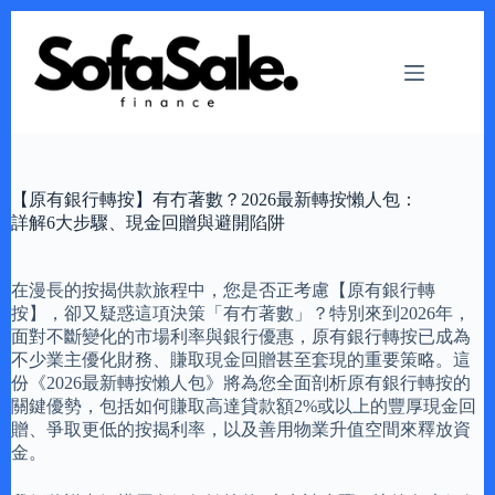
Skip
to
content
【原有銀行轉按】有冇著數？2026最新轉按懶人包：
詳解6大步驟、現金回贈與避開陷阱
在漫長的按揭供款旅程中，您是否正考慮【原有銀行轉
按】，卻又疑惑這項決策「有冇著數」？特別來到2026年，
面對不斷變化的市場利率與銀行優惠，原有銀行轉按已成為
不少業主優化財務、賺取現金回贈甚至套現的重要策略。這
份《2026最新轉按懶人包》將為您全面剖析原有銀行轉按的
關鍵優勢，包括如何賺取高達貸款額2%或以上的豐厚現金回
贈、爭取更低的按揭利率，以及善用物業升值空間來釋放資
金。