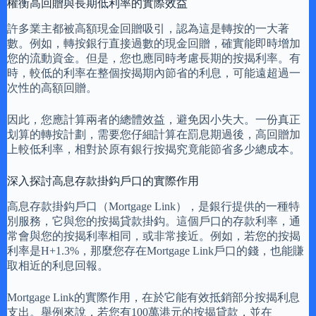
權衡高回贈與長期低利率的實際效益
許多業主都被高額現金回贈吸引，認為這是轉按的一大著
數。例如，轉按銀行直接過數的現金回贈，確實能即時增加
您的流動資金。但是，您也應同時考慮長期的按揭利率。有
時，較低的利率在整個按揭期內節省的利息，可能遠超過一
次性的高額回贈。
因此，您應計算兩者的總體效益，避免因小失大。一份真正
划算的轉按計劃，需要您仔細計算在罰息期過後，高回贈加
上較低利率，相對於原有銀行按揭究竟能節省多少總成本。
深入探討高息存款掛鈎戶口的實際作用
高息存款掛鈎戶口（Mortgage Link），是銀行提供的一種特
別服務，它與您的按揭貸款掛鈎。這個戶口的存款利率，通
常會與您的按揭利率相同，或非常接近。例如，若您的按揭
利率是H+1.3%，那麼您存在Mortgage Link戶口的錢，也能賺
取相近的利息回報。
Mortgage Link的實際作用，在於它能有效抵銷部分按揭利息
支出。舉例來說，若您有100萬港元的按揭貸款，並在