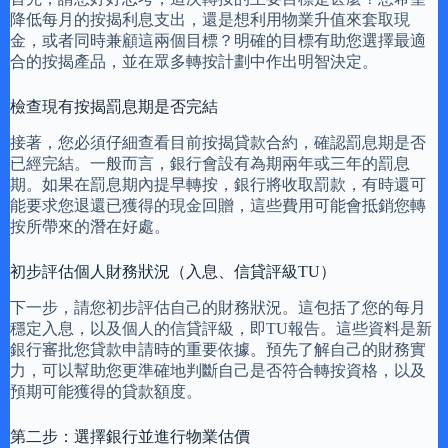
降低每月的按揭利息支出，還是想利用物業升值來套取現
金，或者同時兼顧這兩個目標？明確的目標有助您選擇最適
合的按揭產品，並在眾多轉按計劃中作出明智決定。
檢查現有按揭罰息期是否完結
接著，您必須仔細查看目前按揭貸款合約，確認罰息期是否
已經完結。一般而言，銀行會設有為期兩年或三年的罰息
期。如果在罰息期內提早轉按，銀行將收取罰款，有時還可
能要求您退還已獲得的現金回贈，這些費用可能會抵銷您轉
按所帶來的潛在好處。
初步評估個人財務狀況（入息、信貸評級TU）
下一步，請您初步評估自己的財務狀況。這包括了您的每月
穩定入息，以及個人的信貸評級，即TU報告。這些資料是新
銀行審批您貸款申請時的重要依據。預先了解自己的財務實
力，可以幫助您更準確地判斷自己是否符合轉按資格，以及
預期可能獲得的貸款額度。
第二步：選擇銀行並進行物業估價