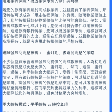
甩走按揭保險：擺脫按保限制的條件與時機
若您的原有按揭屬於高成數按揭，並且購買了按揭保險，那
麼轉按可以成為「甩走按揭保險」的良機。隨著物業價值上
升，您的按揭貸款佔物業價值的比例可能會降低。例如，當
按揭成數降至七成以下時，您便可能符合條件取消按揭保
險。透過原有銀行轉按，您可以擺脫按保限制，這樣就可以
省卻按揭保費的支出。通常在罰息期過後，並且物業估值有
所增長時，就是考慮甩走按揭保險的理想時機。
逃離發展商高息按揭：「蜜月期」後避開高息的策略
不少新盤買家會選擇發展商提供的高成數按揭，因為初期通
常設有低息或免息免供的「蜜月期」。然而，這個「蜜月
期」過後，利率往往會大幅調升，變得非常高昂。面對這種
情況，原有銀行轉按是一個極佳的策略，可以幫助您避開高
息陷阱。當發展商按揭的低息期結束前，您可以考慮將按揭
轉移至傳統銀行，從而享受到更具競爭力的利率。這樣可以
大幅降低您的每月供款，避免財務壓力突然增加。
兩大轉按模式：平手轉按 vs 轉按套現