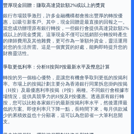
豐厚現金回贈：賺取高達貸款額2%或以上的獎賞
銀行市場競爭激烈，許多金融機構都會推出豐厚的轉按優
惠，以吸引新客戶。其中，現金回贈是最直接的回報之一。
當您成功辦理原有銀行轉按，一些銀行會提供高達貸款額2%
或以上的現金獎賞。這筆現金不僅可以抵銷部分轉按時產生
的律師費用及其他雜費，更可作為一筆額外資金，靈活運用
於您的生活所需。這是一個實質的好處，能夠即時提升您的
財務靈活性。
爭取更低利率：分析H按與P按最新水平及慳息計算
轉按的另一個核心優勢，是讓您有機會爭取到更低的按揭利
率。市場上的按揭計劃主要分為香港銀行同業拆息掛鉤按揭
（H按）及最優惠利率按揭（P按）兩種。不同銀行會根據市
場情況，提供具競爭力的H按及P按優惠。透過原有銀行轉
按，您可以比較各家銀行的最新按揭利率水平，然後選擇最
低的方案。即使利率只下降一點，長時間下來，每月供款減
少的累積效益也十分顯著，這可以為您節省一大筆利息開
支。