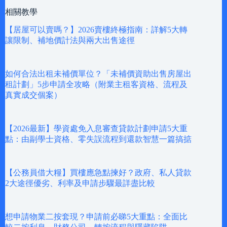
相關教學
【居屋可以賣嗎？】2026賣樓終極指南：詳解5大轉
讓限制、補地價計法與兩大出售途徑
如何合法出租未補價單位？「未補價資助出售房屋出
租計劃」5步申請全攻略（附業主租客資格、流程及
真實成交個案）
【2026最新】學資處免入息審查貸款計劃申請5大重
點：由副學士資格、零失誤流程到還款智慧一篇搞掂
【公務員借大糧】買樓應急點揀好？政府、私人貸款
2大途徑優劣、利率及申請步驟最詳盡比較
想申請物業二按套現？申請前必睇5大重點：全面比