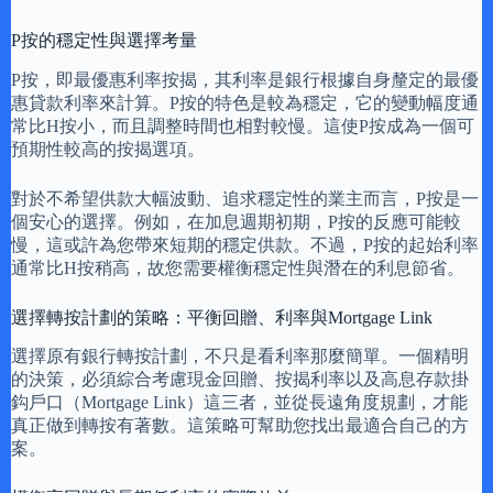
P按的穩定性與選擇考量
P按，即最優惠利率按揭，其利率是銀行根據自身釐定的最優
惠貸款利率來計算。P按的特色是較為穩定，它的變動幅度通
常比H按小，而且調整時間也相對較慢。這使P按成為一個可
預期性較高的按揭選項。
對於不希望供款大幅波動、追求穩定性的業主而言，P按是一
個安心的選擇。例如，在加息週期初期，P按的反應可能較
慢，這或許為您帶來短期的穩定供款。不過，P按的起始利率
通常比H按稍高，故您需要權衡穩定性與潛在的利息節省。
選擇轉按計劃的策略：平衡回贈、利率與Mortgage Link
選擇原有銀行轉按計劃，不只是看利率那麼簡單。一個精明
的決策，必須綜合考慮現金回贈、按揭利率以及高息存款掛
鈎戶口（Mortgage Link）這三者，並從長遠角度規劃，才能
真正做到轉按有著數。這策略可幫助您找出最適合自己的方
案。