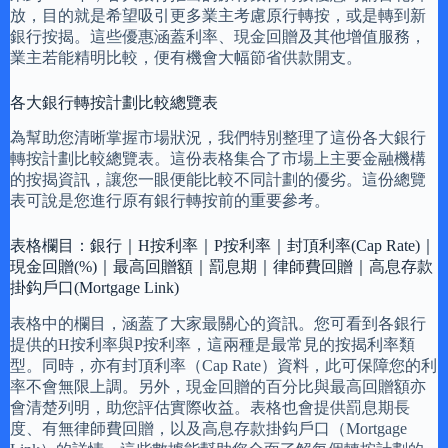
放，目的就是希望吸引更多業主考慮原行轉按，或是轉到新
銀行按揭。這些優惠涵蓋利率、現金回贈及其他增值服務，
業主若能精明比較，便有機會大幅節省供款開支。
各大銀行轉按計劃比較總覽表
為幫助您清晰掌握市場狀況，我們特別整理了這份各大銀行
轉按計劃比較總覽表。這份表格集合了市場上主要金融機構
的按揭資訊，讓您一眼便能比較不同計劃的優劣。這份總覽
表可說是您進行原有銀行轉按前的重要參考。
表格欄目：銀行｜H按利率｜P按利率｜封頂利率(Cap Rate)｜
現金回贈(%)｜最高回贈額｜罰息期｜律師費回贈｜高息存款
掛鈎戶口(Mortgage Link)
表格中的欄目，涵蓋了大家最關心的資訊。您可看到各銀行
提供的H按利率與P按利率，這兩種是最常見的按揭利率類
型。同時，亦有封頂利率（Cap Rate）資料，此可保障您的利
率不會無限上調。另外，現金回贈的百分比與最高回贈額亦
會清楚列明，助您評估實際收益。表格也會提供罰息期長
度、有無律師費回贈，以及高息存款掛鈎戶口（Mortgage