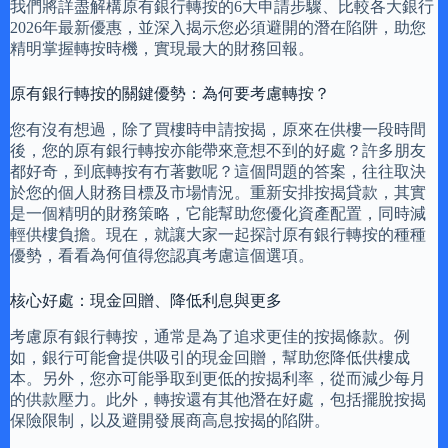
我們將詳盡解構原有銀行轉按的6大申請步驟、比較各大銀行
2026年最新優惠，並深入揭示您必須避開的潛在陷阱，助您
精明掌握轉按時機，實現最大的財務回報。
原有銀行轉按的關鍵優勢：為何要考慮轉按？
您有沒有想過，除了買樓時申請按揭，原來在供樓一段時間
後，您的原有銀行轉按亦能帶來意想不到的好處？許多朋友
都好奇，到底轉按有冇著數呢？這個問題的答案，往往取決
於您的個人財務目標及市場情況。重新安排按揭貸款，其實
是一個精明的財務策略，它能幫助您優化資產配置，同時減
輕供樓負擔。現在，就讓大家一起探討原有銀行轉按的種種
優勢，看看為何值得您認真考慮這個選項。
核心好處：現金回贈、降低利息與更多
考慮原有銀行轉按，通常是為了追求更佳的按揭條款。例
如，銀行可能會提供吸引的現金回贈，幫助您降低供樓成
本。另外，您亦可能爭取到更低的按揭利率，從而減少每月
的供款壓力。此外，轉按還有其他潛在好處，包括擺脫按揭
保險限制，以及避開發展商高息按揭的陷阱。