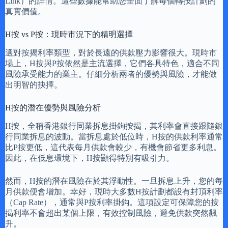
Link）的詳情。這些數據能幫助您全面了解每個轉按計劃的
真實價值。
H按 vs P按：現時市況下的精明選擇
選對按揭利率類型，對於長遠的供款壓力影響很大。現時市
場上，H按與P按依然是主流選擇，它們各具特色，適合不同
風險承受能力的業主。仔細分析兩者的優勢與風險，才能做
出明智的抉擇。
H按的潛在優勢與風險分析
H按，全稱香港銀行同業拆息掛鉤按揭，其利率會直接跟隨銀
行同業拆息的波動。當拆息處於低位時，H按的供款利率通常
比P按更低，這代表每月供款會較少，有機會節省更多利息。
因此，在低息環境下，H按顯得特別有吸引力。
然而，H按的潛在風險在於其浮動性。一旦拆息上升，您的每
月供款便會增加。幸好，現時大多數H按計劃都設有封頂利率
（Cap Rate），通常與P按利率掛鈎。這項設定可保障您的按
揭利率不會超出某個上限，有效控制風險，避免供款突然飆
升。