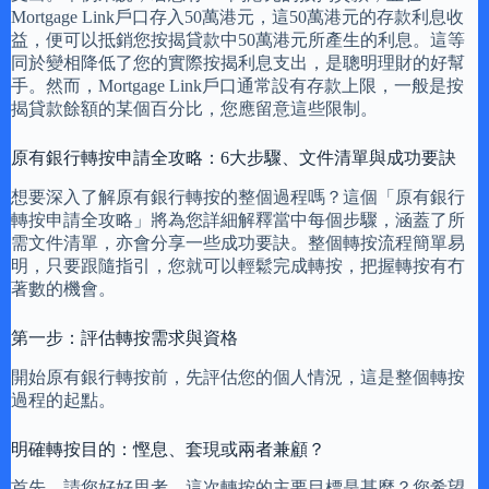
Mortgage Link戶口存入50萬港元，這50萬港元的存款利息收
益，便可以抵銷您按揭貸款中50萬港元所產生的利息。這等
同於變相降低了您的實際按揭利息支出，是聰明理財的好幫
手。然而，Mortgage Link戶口通常設有存款上限，一般是按
揭貸款餘額的某個百分比，您應留意這些限制。
原有銀行轉按申請全攻略：6大步驟、文件清單與成功要訣
想要深入了解原有銀行轉按的整個過程嗎？這個「原有銀行
轉按申請全攻略」將為您詳細解釋當中每個步驟，涵蓋了所
需文件清單，亦會分享一些成功要訣。整個轉按流程簡單易
明，只要跟隨指引，您就可以輕鬆完成轉按，把握轉按有冇
著數的機會。
第一步：評估轉按需求與資格
開始原有銀行轉按前，先評估您的個人情況，這是整個轉按
過程的起點。
明確轉按目的：慳息、套現或兩者兼顧？
首先，請您好好思考，這次轉按的主要目標是甚麼？您希望