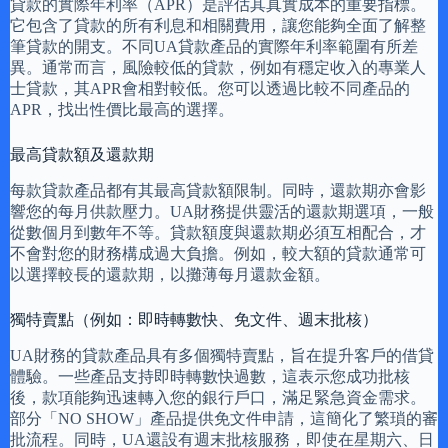
貸款的實際年利率（APR）是評估其真實成本的重要指標。
它包含了貸款的所有利息和相關費用，讓您能夠全面了解整
筆貸款的開支。不同UA貸款產品的實際年利率範圍有所差
異。通常而言，風險較低的貸款，例如有穩定收入的專業人
士貸款，其APR會相對較低。您可以透過比較不同產品的
APR，找出性價比最高的選擇。
最高貸款額及還款期
每款貸款產品都有其最高貸款額限制。同時，還款期亦會影
響您的每月供款壓力。UA財務提供靈活的還款期選項，一般
從數個月到數年不等。貸款額度與還款期必須互相配合，才
不會對您的財務構成過大負擔。例如，較大額的貸款通常可
以選擇較長的還款期，以攤薄每月還款金額。
獨特賣點（例如：即時轉數快、免文件、週末批核）
UA財務的貸款產品具有多個獨特賣點，旨在提升客戶的借貸
體驗。一些產品支持即時轉數快過數，這表示您成功批核
後，款項能夠迅速轉入您的銀行戶口，滿足緊急資金需求。
部分「NO SHOW」產品提供免文件申請，這簡化了繁瑣的審
批流程。同時，UA還設有週末批核服務，即使在星期六、日