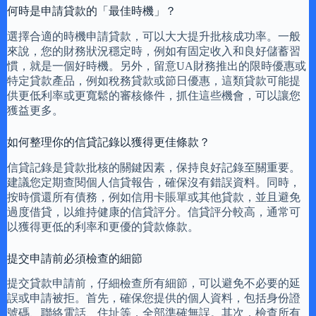
何時是申請貸款的「最佳時機」？
選擇合適的時機申請貸款，可以大大提升批核成功率。一般
來說，您的財務狀況穩定時，例如有固定收入和良好儲蓄習
慣，就是一個好時機。另外，留意UA財務推出的限時優惠或
特定貸款產品，例如稅務貸款或節日優惠，這類貸款可能提
供更低利率或更寬鬆的審核條件，抓住這些機會，可以讓您
獲益更多。
如何整理你的信貸記錄以獲得更佳條款？
信貸記錄是貸款批核的關鍵因素，保持良好記錄至關重要。
建議您定期查閱個人信貸報告，確保沒有錯誤資料。同時，
按時償還所有債務，例如信用卡賬單或其他貸款，並且避免
過度借貸，以維持健康的信貸評分。信貸評分較高，通常可
以獲得更低的利率和更優的貸款條款。
提交申請前必須檢查的細節
提交貸款申請前，仔細檢查所有細節，可以避免不必要的延
誤或申請被拒。首先，確保您提供的個人資料，包括身份證
號碼、聯絡電話、住址等，全部準確無誤。其次，檢查所有