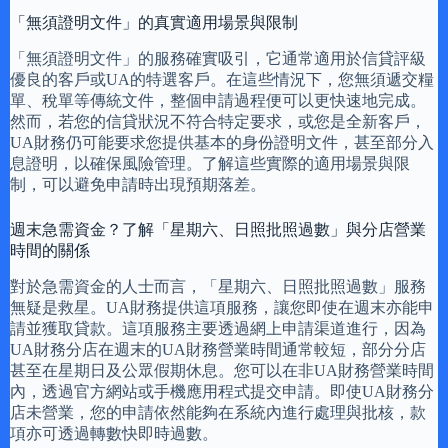
「無須證明文件」的真實適用場景與限制
「無須證明文件」的服務確實吸引，它通常適用於信貸評級
優良的客戶或UA的特選客戶。在這些情況下，您無須遞交糧
單、稅單等傳統文件，整個申請過程便可以更快速地完成。
然而，若您的信貸狀況不符合特定要求，或您是全新客戶，
UA財務仍可能要求您提供基本的身份證明文件，甚至部分入
息證明，以確保風險管理。了解這些實際的適用場景與限
制，可以避免申請時出現預期落差。
週末急需資金？了解「星期六、日照批照過數」與分店營業
時間的關係
對於急需資金的人士而言，「星期六、日照批照過數」服務
無疑是救星。UA財務提供這項服務，讓您即使在週末亦能申
請並獲取貸款。這項服務主要透過網上申請渠道進行，因為
UA財務分店在週末的UA財務營業時間通常較短，部分分店
甚至在星期日及公眾假期休息。您可以在非UA財務營業時間
內，透過官方網站或手機應用程式提交申請。即使UA財務分
店未營業，您的申請依然能夠在系統內進行處理與批核，款
項亦可透過轉數快即時過數。