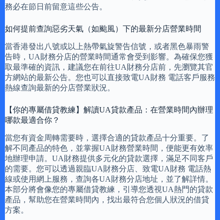
務必在節日前留意這些公告。
如何提前查詢惡劣天氣（如颱風）下的最新分店營業時間
當香港發出八號或以上熱帶氣旋警告信號，或者黑色暴雨警
告時，UA財務分店的營業時間通常會受到影響。為確保您獲
取最準確的資訊，建議您在前往UA財務分店前，先瀏覽其官
方網站的最新公告。您也可以直接致電UA財務 電話客戶服務
熱線查詢最新的分店營業狀況。
【你的專屬借貸教練】解讀UA貸款產品：在營業時間內辦理
哪款最適合你？
當您有資金周轉需要時，選擇合適的貸款產品十分重要。了
解不同產品的特色，並掌握UA財務營業時間，便能更有效率
地辦理申請。UA財務提供多元化的貸款選擇，滿足不同客戶
的需要。您可以透過親臨UA財務分店、致電UA財務 電話熱
線或使用網上服務，查詢各UA財務分店地址，並了解詳情。
本部分將會像您的專屬借貸教練，引導您透視UA熱門的貸款
產品，幫助您在營業時間內，找出最符合您個人狀況的借貸
方案。