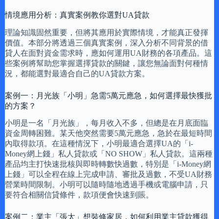
情境應用分析：真實案例教你選對UA貸款
理論知識固然重要，但將其應用於實際情境，才能真正發揮
價值。本部分將透過三個真實案例，深入分析不同背景的借
貸人在面對資金需求時，應如何運用UA財務的各項產品。這
些案例將幫助您掌握選擇貸款的關鍵，讓您無論面對何種情
況，都能選對最適合自己的UA貸款方案。
案例一：月光族「小明」急需5萬元應急，如何選擇最快獲批
的方案？
小明是一名「月光族」，每月收入不多，但總是在月底面臨
資金周轉困難。某天他突然需要5萬元應急，急於在最短時間
內取得款項。在這種情況下，小明最適合選擇UA的「i-
Money網上錢」私人貸款或「NO SHOW」私人貸款。這兩種
產品均主打快速批核與即時轉數快過數，特別是「i-Money網
上錢」可以全程在線上完成申請、審批及過數，不受UA財務
營業時間限制。小明可以隨時隨地透過手機或電腦申請，只
要符合相關信貸條件，款項便會快速到賬。
案例二：業主「張太」想裝修家居，如何利用業主貸款獲得