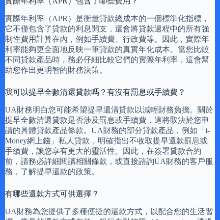
實際年利率（APR）包含了哪些費用？
實際年利率（APR）是衡量貸款總成本的一個標準化指標，
它不僅包含了貸款的利息開支，還會將貸款過程中的所有強
制性費用計算在內，例如手續費、行政費等。因此，實際年
利率能夠更全面地反映一筆貸款的真實年化成本。當您比較
不同貸款產品時，務必仔細比較它們的實際年利率，這會幫
助您作出更明智的財務決策。
我可以提早全數清還貸款嗎？有沒有罰息或手續費？
UA財務明白您可能希望提早還清貸款以減輕財務負擔。關於
提早全數清還貸款是否涉及罰息或手續費，這將取決於您申
請的具體貸款產品條款。UA財務的部分貸款產品，例如「i-
Money網上錢」私人貸款，明確指出不收取提早還款罰息或
手續費，讓您享有更大的靈活性。因此，在簽署貸款合約
前，請務必詳細閱讀相關條款，或直接諮詢UA財務的客戶服
務，了解提早還款的政策。
有哪些還款方式可供選擇？
UA財務為您提供了多種便捷的還款方式，以配合您的生活習