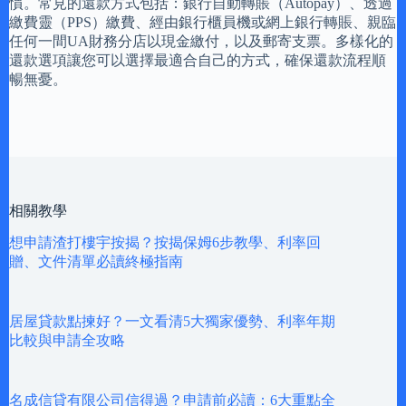
慣。常見的還款方式包括：銀行自動轉賬（Autopay）、透過
繳費靈（PPS）繳費、經由銀行櫃員機或網上銀行轉賬、親臨
任何一間UA財務分店以現金繳付，以及郵寄支票。多樣化的
還款選項讓您可以選擇最適合自己的方式，確保還款流程順
暢無憂。
相關教學
想申請渣打樓宇按揭？按揭保姆6步教學、利率回
贈、文件清單必讀終極指南
居屋貸款點揀好？一文看清5大獨家優勢、利率年期
比較與申請全攻略
名成信貸有限公司信得過？申請前必讀：6大重點全