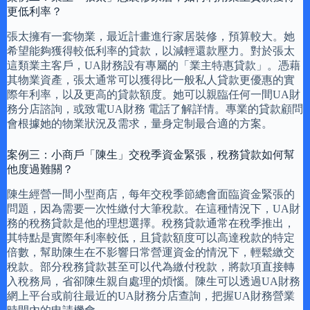
更低利率？
張太擁有一套物業，最近計畫進行家居裝修，預算較大。她
希望能夠獲得較低利率的貸款，以減輕還款壓力。對於張太
這類業主客戶，UA財務設有專屬的「業主特惠貸款」。憑藉
其物業資產，張太通常可以獲得比一般私人貸款更優惠的實
際年利率，以及更高的貸款額度。她可以親臨任何一間UA財
務分店諮詢，或致電UA財務 電話了解詳情。專業的貸款顧問
會根據她的物業狀況及需求，量身定制最合適的方案。
案例三：小商戶「陳生」交稅季資金緊張，稅務貸款如何幫
他度過難關？
陳生經營一間小型商店，每年交稅季節總會面臨資金緊張的
問題，因為需要一次性繳付大筆稅款。在這種情況下，UA財
務的稅務貸款是他的理想選擇。稅務貸款通常在稅季推出，
其特點是實際年利率較低，且貸款額度可以高達稅款的特定
倍數，幫助陳生在不影響日常營運資金的情況下，輕鬆繳交
稅款。部分稅務貸款甚至可以代為繳付稅款，將款項直接轉
入稅務局，省卻陳生親自處理的煩惱。陳生可以透過UA財務
網上平台或前往最近的UA財務分店查詢，把握UA財務營業