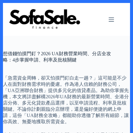
Skip
to
content
想借錢怕摸門釘？2026 UA財務營業時間、分店全攻
略：4步掌握申請、利率及批核關鍵
「急需資金周轉，卻又怕摸門釘白走一趟？」這可能是不少
人在面對財務需求時的憂慮。作為港人信賴的財務公司，
「UA亞洲聯合財務」提供多元化的借貸產品。為助你掌握先
機，本文將詳盡解構2026年UA財務的最新營業時間、全港分
店分佈、多元化貸款產品選擇，以至申請流程、利率及批核
關鍵。不論你計劃親臨分店辦理，還是偏好便捷的網上申
請，這份「UA財務全攻略」都能助你透徹了解所有細節，讓
你高效、無憂地獲取所需資金。