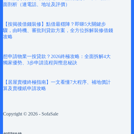
面剖析（連電話、地址及評價）
【按揭後借錢裝修】點借最穩陣？即睇5大關鍵步
驟，由時機、審批到貸款方案，全方位拆解裝修借錢
攻略
想申請物業一按貸款？2026終極攻略：全面拆解4大
獨家優勢、3步申請流程與慳息秘訣
【居屋賣樓終極指南】一文看懂7大程序、補地價計
算及賣樓紙申請攻略
Copyright © 2026 - SofaSale