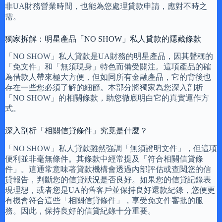
非UA財務營業時間，也能為您處理貸款申請，應對不時之
需。
獨家拆解：明星產品「NO SHOW」私人貸款的隱藏條款
「NO SHOW」私人貸款是UA財務的明星產品，因其聲稱的
「免文件」和「無須現身」特色而備受關注。這項產品的確
為借款人帶來極大方便，但如同所有金融產品，它的背後也
存在一些您必須了解的細節。本部分將獨家為您深入剖析
「NO SHOW」的相關條款，助您徹底明白它的真實運作方
式。
深入剖析「相關信貸條件」究竟是什麼？
「NO SHOW」私人貸款雖然強調「無須證明文件」，但這項
便利並非毫無條件。其條款中經常提及「符合相關信貸條
件」。這通常意味著貸款機構會透過內部評估或查閱您的信
貸報告，判斷您的信貸狀況是否良好。如果您的信貸記錄表
現理想，或者您是UA的舊客戶並保持良好還款紀錄，您便更
有機會符合這些「相關信貸條件」，享受免文件審批的服
務。因此，保持良好的信貸紀錄十分重要。