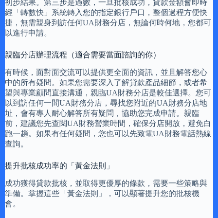
初步結果。第三步是過數，一旦批核成功，貸款金額會即時
經「轉數快」系統轉入您的指定銀行戶口，整個過程方便快
捷，無需親身到訪任何UA財務分店，無論何時何地，您都可
以進行申請。
親臨分店辦理流程（適合需要當面諮詢的你）
有時候，面對面交流可以提供更全面的資訊，並且解答您心
中的所有疑問。如果您需要深入了解貸款產品細節，或者希
望與專業顧問直接溝通，親臨UA財務分店是較佳選擇。您可
以到訪任何一間UA財務分店，尋找您附近的UA財務分店地
址，會有專人耐心解答所有疑問，協助您完成申請。親臨
前，建議您先查閱UA財務營業時間，確保分店開放，避免白
跑一趟。如果有任何疑問，您也可以先致電UA財務電話熱線
查詢。
提升批核成功率的「黃金法則」
成功獲得貸款批核，並取得更優厚的條款，需要一些策略與
準備。掌握這些「黃金法則」，可以顯著提升您的批核機
會。