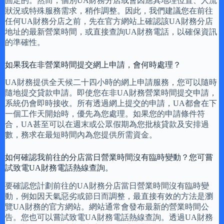
固定的。然而，個別UA財務分店或會因應其地理位置、人流
狀況或特殊服務需求，稍作調整。因此，我們建議您在前往
任何UA財務分店之前，先在官方網站上確認該UA財務分店
地址的最新營業時間，或直接查詢UA財務電話，以確保資訊
的準確性。
如果我在非營業時間提交網上申請，會何時處理？
UA財務提供全天候二十四小時的網上申請服務，您可以隨時
隨地提交貸款申請。即使您在非UA財務營業時間提交申請，
系統仍會即時接收。所有透過網上提交的申請，UA都會在下
一個工作天開始時，優先為您處理。如果您的申請條件符
合，UA甚至可以在週末或公眾假期為您批核貸款及安排過
數，務求在最短時間內為您提供所需資金。
如何確認我前往的分店當日營業時間沒有臨時變動？您可嘗
試致電UA財務電話熱線查詢。
要確認您計劃前往的UA財務分店當日營業時間沒有臨時變
動，例如因天氣惡劣或節日而調整，最直接有效的方法是瀏
覽UA財務的官方網站。網站通常會發布最新的營業時間公
告。您也可以嘗試致電UA財務電話熱線查詢。透過UA財務