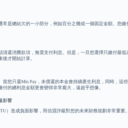
常是總結欠的一小部分，例如百分之幾或一個固定金額。您繳付M
額清還消費款項，無需支付利息。但是，一旦您選擇只繳付最低
束後才開始計算。
。當您只還Min Pay，未償還的本金會持續產生利息，同時，
繳付的總利息金額更會變得非常龐大，遠超乎想像。
遠影響
級（TU）造成負面影響，而信貸評級對您的未來財務規劃非常重要