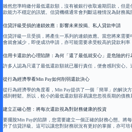
雖然您準時繳付最低還款額，沒有被銀行收取逾期罰款，但是信
款能力不穩定的訊號。信貸機構通常會判斷這種情況為財務風
信貸評級受損的連鎖效應：影響未來按揭、私人貸款申請
信貸評級一旦受損，將產生一系列的連鎖效應。當您將來需要
會就會減少，即使成功申請，亦可能需要承受較高的貸款利率
信用卡還款的心理陷阱：為何「還了最低就安心」是危險的行
許多人認為只還了最低還款額就已履行責任，便會感到安心。
從行為經濟學看Min Pay如何削弱還款決心
從行為經濟學的角度看，Min Pay提供了一個「簡單」的
感到輕鬆。所以，較小的最低還款額容易讓您忽視長期的債務
建立正確心態：將每次還款視為對財務健康的投資
要擺脫Min Pay的陷阱，您需要建立一個正確的財務心態
升了信貸評級。這可以讓您對財務狀況有更好的掌握，亦可培