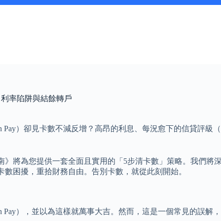
、利率陷阱與結餘轉戶
n Pay）卻見卡數不減反增？高昂的利息、每況愈下的信貸評級
》將為您提供一套全面且實用的「5步清卡數」策略。我們將深入拆
卡數困擾，重拾財務自由。告別卡數，就從此刻開始。
 Pay），並以為這樣就萬事大吉。然而，這是一個常見的誤解，因