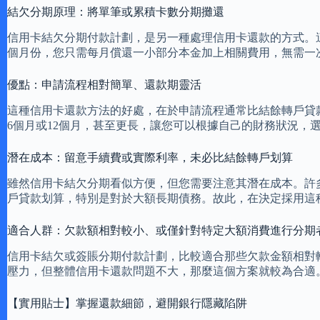
結欠分期原理：將單筆或累積卡數分期攤還
信用卡結欠分期付款計劃，是另一種處理信用卡還款的方式。
個月份，您只需每月償還一小部分本金加上相關費用，無需一
優點：申請流程相對簡單、還款期靈活
這種信用卡還款方法的好處，在於申請流程通常比結餘轉戶貸
6個月或12個月，甚至更長，讓您可以根據自己的財務狀況，
潛在成本：留意手續費或實際利率，未必比結餘轉戶划算
雖然信用卡結欠分期看似方便，但您需要注意其潛在成本。許
戶貸款划算，特別是對於大額長期債務。故此，在決定採用這
適合人群：欠款額相對較小、或僅針對特定大額消費進行分期
信用卡結欠或簽賬分期付款計劃，比較適合那些欠款金額相對
壓力，但整體信用卡還款問題不大，那麼這個方案就較為合適
【實用貼士】掌握還款細節，避開銀行隱藏陷阱