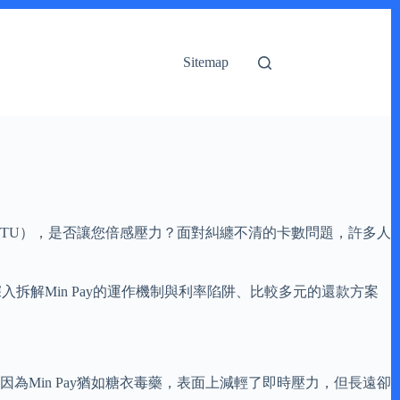
Sitemap
（TU），是否讓您倍感壓力？面對糾纏不清的卡數問題，許多人
解Min Pay的運作機制與利率陷阱、比較多元的還款方案
為Min Pay猶如糖衣毒藥，表面上減輕了即時壓力，但長遠卻