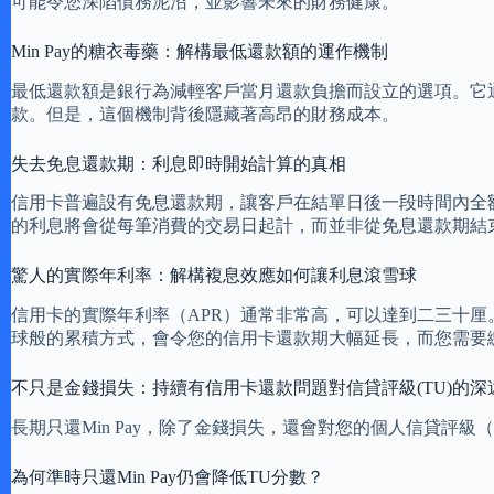
可能令您深陷債務泥沼，並影響未來的財務健康。
Min Pay的糖衣毒藥：解構最低還款額的運作機制
最低還款額是銀行為減輕客戶當月還款負擔而設立的選項。它通
款。但是，這個機制背後隱藏著高昂的財務成本。
失去免息還款期：利息即時開始計算的真相
信用卡普遍設有免息還款期，讓客戶在結單日後一段時間內全
的利息將會從每筆消費的交易日起計，而並非從免息還款期結
驚人的實際年利率：解構複息效應如何讓利息滾雪球
信用卡的實際年利率（APR）通常非常高，可以達到二三十厘
球般的累積方式，會令您的信用卡還款期大幅延長，而您需要
不只是金錢損失：持續有信用卡還款問題對信貸評級(TU)的深
長期只還Min Pay，除了金錢損失，還會對您的個人信貸評
為何準時只還Min Pay仍會降低TU分數？