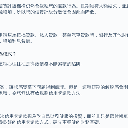
貸評級機構仍然會觀察您的還款行為。長期維持大額結欠，並且每
險增加，所以您的信貸評級分數便會因此而降低。
申請房屋按揭貸款、私人貸款，甚至汽車貸款時，銀行及其他財
，增加利息負擔。
為模式？
這種心理往往是導致債務不斷累積的陷阱。
解決方案，讓您感覺當下問題得到處理。但是，這種短期的解脫感
累積，令您無法有效規劃信用卡還款方法。
。將每次信用卡還款視為對自己財務健康的投資，而並非只是應付
養良好的信用卡還款方式，建立更穩健的財務基礎。