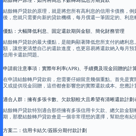
結餘轉戶原理：如何將高息卡數轉為低息分期貸款
結餘轉戶貸款的原理，就是將您所有高利息的信用卡債務，例
後，您就只需要向新的貸款機構，每月償還一筆固定的、利息
優點：大幅降低利息、固定還款期與金額、簡化財務管理
結餘轉戶貸款的最大優點，是能夠顯著降低您所支付的總利息
額，讓您更清楚自己的還款進度，也更容易將還款納入每月預
信用卡還款問題。
申請前注意事項：實際年利率(APR)、手續費及現金回贈的計
在申請結餘轉戶貸款前，您需要仔細留意幾個重點。首先是實
又或提供現金回贈，這些都會影響您的實際還款成本。您應計
適合人群：擁有多張卡數、欠款額較大且希望有清晰還款計劃
結餘轉戶貸款特別適合那些擁有多張信用卡欠款、總欠款金額
期，那麼結餘轉戶貸款會是一個非常理想的選擇，幫助您有紀
方案二：信用卡結欠/簽賬分期付款計劃