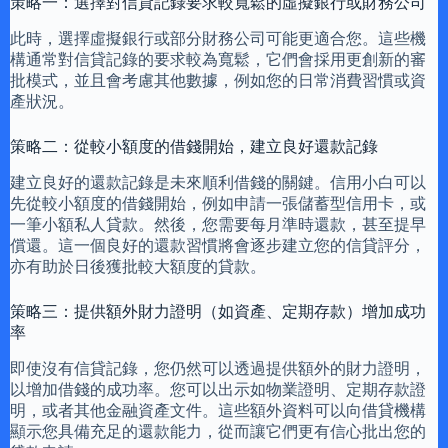
策略一：選擇對信貸記錄要求較寬鬆的虛擬銀行或財務公司
此時，選擇虛擬銀行或部分財務公司可能更適合您。這些機
構通常對信貸記錄的要求較為寬鬆，它們會採用更創新的審
批模式，並且會考慮其他數據，例如您的日常消費習慣或資
產狀況。
策略二：從較小額度的借錢開始，建立良好還款記錄
建立良好的還款記錄是未來順利借錢的關鍵。信用小白可以
先從較小額度的借錢開始，例如申請一張儲蓄型信用卡，或
一筆小額私人貸款。然後，您需要每月準時還款，甚至提早
償還。這一個良好的還款習慣將會逐步建立您的信貸評分，
亦有助於日後獲批較大額度的貸款。
策略三：提供額外財力證明（如資產、定期存款）增加成功
率
即使沒有信貸記錄，您仍然可以透過提供額外的財力證明，
以增加借錢的成功率。您可以出示如物業證明、定期存款證
明，或者其他金融資產文件。這些額外資料可以向借貸機構
顯示您具備充足的還款能力，從而讓它們更有信心批出您的