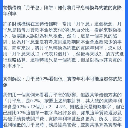
警惕借錢「月平息」陷阱：如何將月平息轉換為約數的實際
年利率
許多財務機構在宣傳借錢時，常用「月平息」這個概念。月
平息是指每月貸款本金所支付的利息百分比，看起來數額很
小，容易讓人誤以為利息很低。然而，這是一個常見的陷
阱，因為月平息並沒有考慮到還款期間本金會逐漸減少的事
實。簡單來說，將月平息轉換為約數的實際年利率，您可以
用「月平息乘以12（代表12個月），然後再乘以2」的方式進
行粗略估算。這種轉換只是一個約數，但足以揭示其真實的
利率水平。
實例解說：月平息0.2%看似低，實際年利率可能遠超你的想
像
我們用一個實例來看看月平息的影響。假設某筆借錢方案的
「月平息」是0.2%。按照上述約數計算，其大致的實際年利
率會是0.2% x 12個月 x 2 = 4.8%。雖然這只是概略數字，但它
已經比0.2%這個單一數字高出許多倍。如果這筆貸款還涉及
其他手續費或開戶費，實際年利率甚至會更高。所以，當您
看到極低的月平息時，務必提高警覺，並將其換算為實際年