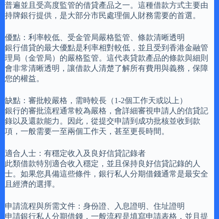
普遍並且受高度監管的借貸產品之一。這種借款方式主要由
持牌銀行提供，是大部分市民處理個人財務需要的首選。
優點：利率較低、受金管局嚴格監管、條款清晰透明
銀行借貸的最大優點是利率相對較低，並且受到香港金融管
理局（金管局）的嚴格監管。這代表貸款產品的條款與細則
會非常清晰透明，讓借款人清楚了解所有費用與義務，保障
您的權益。
缺點：審批較嚴格，需時較長（1-2個工作天或以上）
銀行的審批流程通常較為嚴格，會詳細審視申請人的信貸記
錄以及還款能力。因此，從提交申請到成功批核並收到款
項，一般需要一至兩個工作天，甚至更長時間。
適合人士：有穩定收入及良好信貸記錄者
此類借款特別適合收入穩定，並且保持良好信貸記錄的人
士。如果您具備這些條件，銀行私人分期借錢通常是最安全
且經濟的選擇。
申請流程與所需文件：身份證、入息證明、住址證明
申請銀行私人分期借錢，一般流程是填寫申請表格，並且提