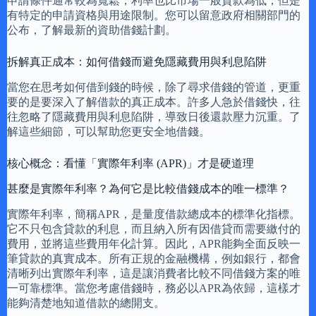
申請條件通常較為寬鬆，利率也比市場一般貸款為低，但是
有特定的申請資格與用途限制。您可以留意政府相關部門的
公布，了解最新的資助借錢計劃。
拆解真正成本：如何借錢而避免隱藏費用與利息陷阱
當您在思考如何借到錢的時候，除了尋求借錢的管道，更重
要的是要深入了解借款的真正成本。許多人急於借錢快，往
往忽略了隱藏費用與利息陷阱，導致日後還款壓力沉重。了
解這些細節，可以幫助您更安全地借錢。
核心概念：看懂「實際年利率 (APR)」才是硬道理
甚麼是實際年利率？為何它是比較借錢成本的唯一標準？
實際年利率，簡稱APR，是量度借款總成本的標準化指標。
它不只包含貸款的利息，而且納入所有因借貸而需要繳付的
費用，並將這些費用年化計算。因此，APR能夠全面反映一
筆貸款的真實成本。所有正規的金融機構，例如銀行，都會
清晰列出實際年利率，這是讓消費者比較不同借錢方案的唯
一可靠標準。當您考慮借錢時，務必以APR為依歸，這樣才
能夠清楚地知道借款的總開支。