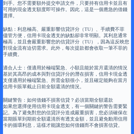
到手。您不需要額外提交申請文件，只要持有信用卡並且有
可用的現金透支額度即可操作。因此，這是一個應急的借錢
選擇。
缺點：利息極高、嚴重影響信貸評分（TU）、手續費不菲
儘管方便，信用卡現金透支的缺點卻非常明顯。其利息通常
極高，並且會嚴重影響您的信貸評分（TU），因為這反映您
對現金流有迫切需求。此外，每次提款都會收取一筆不菲的
手續費。
適合人士：僅適用於極端緊急、小額且能於當月還清的情況
基於其高昂的成本與對信貸評分的潛在損害，信用卡現金透
支僅適用於極端緊急、所需金額很小，並且確定能夠在當月
信用卡賬單截止日前全額還清的情況。
關鍵警告：如何借錢不損害信貸？必須當期全額還款
如果您選擇使用信用卡現金透支，有一個關鍵的警告需要緊
記。為了避免對您的信貸評分造成嚴重損害，您必須確保在
當期賬單到期前全額還清所有透支金額，並且避免動用信用
卡的循環利息，這樣才能讓您如何借錢而不會損害信貸。