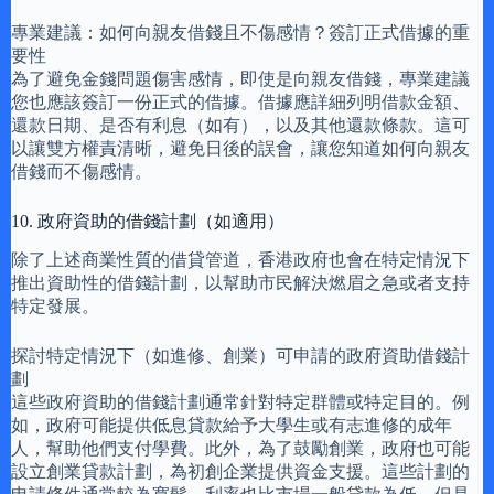
專業建議：如何向親友借錢且不傷感情？簽訂正式借據的重
要性
為了避免金錢問題傷害感情，即使是向親友借錢，專業建議
您也應該簽訂一份正式的借據。借據應詳細列明借款金額、
還款日期、是否有利息（如有），以及其他還款條款。這可
以讓雙方權責清晰，避免日後的誤會，讓您知道如何向親友
借錢而不傷感情。
10. 政府資助的借錢計劃（如適用）
除了上述商業性質的借貸管道，香港政府也會在特定情況下
推出資助性的借錢計劃，以幫助市民解決燃眉之急或者支持
特定發展。
探討特定情況下（如進修、創業）可申請的政府資助借錢計
劃
這些政府資助的借錢計劃通常針對特定群體或特定目的。例
如，政府可能提供低息貸款給予大學生或有志進修的成年
人，幫助他們支付學費。此外，為了鼓勵創業，政府也可能
設立創業貸款計劃，為初創企業提供資金支援。這些計劃的