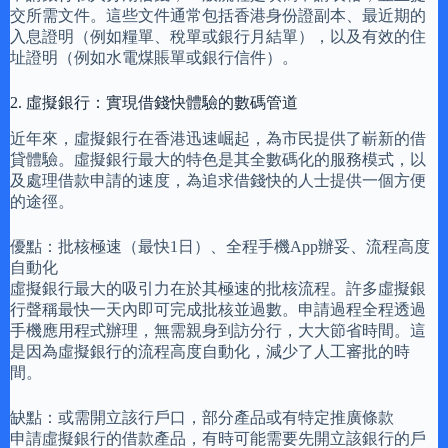
交所需文件。這些文件通常包括香港身份證副本、最近期的
入息證明（例如糧單、稅單或銀行月結單），以及有效的住
址證明（例如水電煤賬單或銀行信件）。
2. 虛擬銀行：實現借錢快體驗的數碼管道
近年來，虛擬銀行在香港迅速崛起，為市民提供了嶄新的借
貸體驗。虛擬銀行最大的特色是其全數碼化的服務模式，以
及處理借款申請的速度，為追求借錢快的人士提供一個方便
的途徑。
優點：批核極速（最快1日）、全程手機App辦妥、流程高度
自動化
虛擬銀行最大的吸引力在於其極速的批核流程。許多虛擬銀
行聲稱最快一天內即可完成批核並過數。申請過程全程透過
手機應用程式辦理，無需親身到訪分行，大大節省時間。這
是因為虛擬銀行的流程高度自動化，減少了人工審批的時
間。
缺點：或需開立該行戶口，部分產品或有特定推廣條款
申請虛擬銀行的借款產品，有時可能需要先開立該銀行的戶