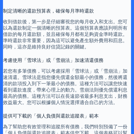
制定清晰的還款預算表，確保每月準時還款
收到借款後，第一步是仔細審視您的每月收入和支出。您可
以為還款制定一個清晰的預算表。這個預算表應該列明所有
借款的每月還款額，並且確保每月都有足夠資金準時還款。
準時還款非常重要，因為這可以避免產生額外費用和罰息。
同時，這亦是維持良好信貸記錄的關鍵。
考慮使用「雪球法」或「雪崩法」加速清還債務
若您有多筆債務，可以考慮採用「雪球法」或「雪崩法」加
速清還。雪球法是指您優先償還金額最小的債務，然後將還
清的款項投入到下一筆最小的債務。這種方法可以讓您快速
看到還款進度，帶來心理上的動力。雪崩法則優先償還利息
最高的債務。這種方法可以在長遠節省最多利息支出，財務
效益最大。您可以根據個人情況選擇適合自己的方法。
提供可下載的「個人負債與還款追蹤表」範本
為了幫助您有效管理和追蹤所有債務，我們特別預備了一份
「個人負債與還款追蹤表」範本供您下載。這個表格可以幫