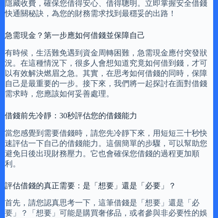
隱藏收費，確保您借得安心、借得聰明。立即掌握安全借錢
快通關秘訣，為您的財務需求找到最穩妥的出路！
急需現金？第一步應如何借錢並保障自己
有時候，生活難免遇到資金周轉困難，急需現金應付突發狀
況。在這種情況下，很多人會想知道究竟如何借到錢，才可
以有效解決燃眉之急。其實，在思考如何借錢的同時，保障
自己是最重要的一步。接下來，我們將一起探討在面對借錢
需求時，您應該如何妥善處理。
借錢前先冷靜：30秒評估您的借錢能力
當您感覺到需要借錢時，請您先冷靜下來，用短短三十秒快
速評估一下自己的借錢能力。這個簡單的步驟，可以幫助您
避免日後出現財務壓力。它也會確保您借錢的過程更加順
利。
評估借錢的真正需要：是「想要」還是「必要」？
首先，請您認真思考一下，這筆借錢是「想要」還是「必
要」？「想要」可能是購買奢侈品，或者參與非必要性的娛