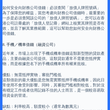
如何安全向財務公司借錢：必須查閱「放債人牌照號碼」
為了保障您的權益，當您考慮向財務公司借錢時，最重要的
一步是必須查閱該公司的「放債人牌照號碼」。您可以在香
港公司註冊處的「放債人登記冊」網站上核實其牌照是否有
效，並且了解其業務範圍，這可以幫助您如何安全向財務公
司借錢。
8. 手機／機車借錢（融資公司）
近年來，市場上出現了手機或機車借錢這類新型態的貸款產
品，主要由融資公司提供。這類貸款通常不需要您抵押實
物，而是根據您名下的手機或機車所有權來批核。
優點：無需抵押實物，審批門檻低
這類借款的最大優點是您無需實際抵押手機或機車，因此日
常使用不會受到影響。同時，其審批門檻相對較低，對於沒
有穩定工作或者信用記錄不佳的人士而言，是一個較容易取
得資金的管道。
缺點：利率較高，額度較小（通常為數萬元）