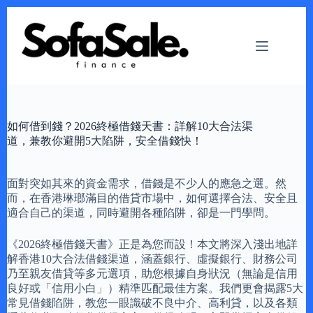
Skip
to
content
如何借到錢？2026終極借錢天書：詳解10大合法渠
道，兼教你避開5大陷阱，安全借錢快！
面對突如其來的資金需求，借錢是不少人的應急之選。然
而，在香港琳瑯滿目的借貸市場中，如何選擇合法、安全且
適合自己的渠道，同時避開各種陷阱，卻是一門學問。
《2026終極借錢天書》正是為您而設！本文將深入淺出地詳
解香港10大合法借錢渠道，涵蓋銀行、虛擬銀行、財務公司
乃至親友借貸等多元選項，助您根據自身狀況（無論是信用
良好或「信用小白」）精準匹配最佳方案。我們更會揭露5大
常見借錢陷阱，教您一眼識破不良中介、高利貸，以及各類