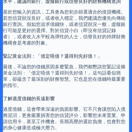
水平，建議向銀行、虛擬銀行或信譽良好的財務機構查詢
基於您輸入的資訊，工具會為您初步篩選適合的借貸機構。
若您信貸狀況良好，或者收入穩定，我們建議您優先向傳統
銀行查詢。假如您追求借錢快，或者信貸狀況一般，虛擬銀
行可能是更好的選擇。對於信貸小白（即沒有信貸記錄
者），或者收入水平較為彈性的人士，信譽良好的持牌財務
機構會是考慮的對象。
緊記黃金法則：「借定唔借？還得到先好借！」
最後，不論您的借錢原因多麼緊急，我們都懇請您緊記這條
黃金法則：「借定唔借？還得到先好借！」這句話看似簡
單，卻蘊含了最深刻的財務智慧。它也是您在借錢時最重要
的指引。
了解過度借錢的長遠影響
過度借錢，這會帶來深遠的負面影響。它不只會讓您陷入債
務泥沼，更會嚴重損害您的信貸評分，影響您未來置業、申
請信用卡，甚至工作機會。長期高壓的還款負擔，也會對您
的身心健康造成極大壓力。