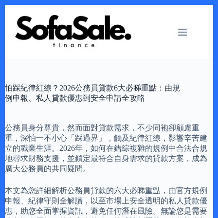
Skip
to
content
怕踩紀律紅線？2026公務員貸款6大必睇重點：由規
例申報、私人貸款優惠到安全申請全攻略
公務員身分尊貴，然而面對貸款需求，不少同袍卻顧慮重
重，深怕一不小心「踩過界」，觸及紀律紅線，影響辛苦建
立的職業生涯。2026年，如何在錯綜複雜的規例中合法合規
地尋求財務支援，並鎖定最符合自身需求的貸款方案，成為
廣大公務員的共同疑問。
本文為您詳細解析公務員貸款的六大必睇重點，由官方規例
申報、紀律守則全解讀，以至市場上安全透明的私人貸款優
惠，助您全面掌握資訊，避免任何潛在風險。無論您是需要