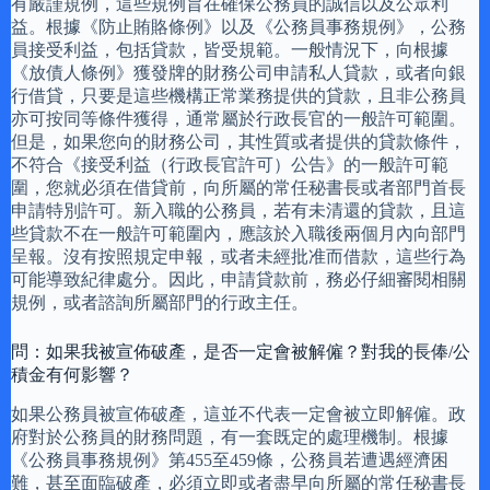
有嚴謹規例，這些規例旨在確保公務員的誠信以及公眾利
益。根據《防止賄賂條例》以及《公務員事務規例》，公務
員接受利益，包括貸款，皆受規範。一般情況下，向根據
《放債人條例》獲發牌的財務公司申請私人貸款，或者向銀
行借貸，只要是這些機構正常業務提供的貸款，且非公務員
亦可按同等條件獲得，通常屬於行政長官的一般許可範圍。
但是，如果您向的財務公司，其性質或者提供的貸款條件，
不符合《接受利益（行政長官許可）公告》的一般許可範
圍，您就必須在借貸前，向所屬的常任秘書長或者部門首長
申請特別許可。新入職的公務員，若有未清還的貸款，且這
些貸款不在一般許可範圍內，應該於入職後兩個月內向部門
呈報。沒有按照規定申報，或者未經批准而借款，這些行為
可能導致紀律處分。因此，申請貸款前，務必仔細審閱相關
規例，或者諮詢所屬部門的行政主任。
問：如果我被宣佈破產，是否一定會被解僱？對我的長俸/公
積金有何影響？
如果公務員被宣佈破產，這並不代表一定會被立即解僱。政
府對於公務員的財務問題，有一套既定的處理機制。根據
《公務員事務規例》第455至459條，公務員若遭遇經濟困
難，甚至面臨破產，必須立即或者盡早向所屬的常任秘書長