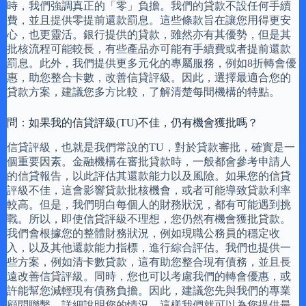
時，我們強調真正的「零」負擔。我們的貸款不設任何手續
費，並且提供零提前還款罰息。這些條款旨在讓您用得更安
心，也更靈活。銀行提供的貸款，雖然亦有其優勢，但是其
批核流程可能較長，有些產品亦可能有手續費或者提前還款
罰息。此外，我們提供更多元化的專屬服務，例如8折轉會優
惠，助您整合卡數，改善信貸評級。因此，選擇最適合您的
貸款方案，建議您多方比較，了解清楚每間機構的特點。
問：如果我的信貸評級(TU)不佳，仍有機會獲批嗎？
信貸評級，也就是我們常說的TU，對於貸款審批，確實是一
個重要因素。金融機構在審批貸款時，一般都會參考申請人
的信貸報告，以此評估其還款能力以及風險。如果您的信貸
評級不佳，這會影響貸款批核機會，或者可能導致貸款利率
較高。但是，我們明白每個人的財務狀況，都有可能遇到挑
戰。所以，即使信貸評級不理想，您仍然有機會獲批貸款。
我們會根據您的整體財務狀況，例如現職公務員的穩定收
入，以及其他還款能力指標，進行綜合評估。我們也提供一
些方案，例如清卡數貸款，這有助您整合現有債務，並且長
遠改善信貸評級。同時，您也可以考慮我們的轉會優惠，或
許能幫您減輕現有債務負擔。因此，建議您先與我們的專業
顧問聯繫，詳細說明您的情況，這樣我們就可以為您提供最