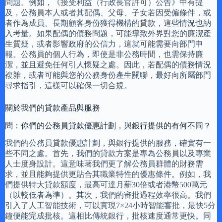
問題。例如，《接受利益（行政長官許可）公告》中有提
及，公務員本人或者其配偶、父母、子女若因受僱條件，或
者作為成員、長期顧客身份獲得機構的貸款，這些情況也納
入考量。如果配偶的債務問題，可能導致外界對您的廉潔產
生質疑，或者影響政府的公信力，這就可能需要向部門申
報。公務員的個人行為，即使是非公務時間，也需保持廉
潔，並且避免任何引人懷疑之處。因此，若配偶的債務情況
複雜，或者可能與您的公務身份產生關聯，最好向所屬部門
尋求指引，這樣可以確保一切合規。
關於我們的貸款產品與服務
問：你們的公務員貸款優惠計劃，與銀行提供的有何不同？
我們的公務員貸款優惠計劃，與銀行提供的服務，確實有一
些不同之處。首先，我們的貸款方案是專為公務員以及專業
人士度身設計。這意味著我們更了解公務員群體的財務需
求，並且能夠提供更貼合其職業特性的優惠條件。例如，我
們提供特大貸款額度，最高可達月薪30倍或者港幣500萬元
（以較低者為準）。其次，我們的審批過程效率很高。我們
引入了人工智能技術，可以實現7×24小時智能審批，最快5分
鐘便能完成批核。這相比傳統銀行，批核速度通常更快。同