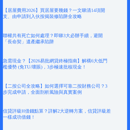
【居屋費用2026】買居屋要幾錢？一文睇清14項開
支、由申請到入伙按揭裝修陷阱全攻略
聯權共有死亡如何處理？即睇3大必辦手續，避開
「長命契」遺產繼承陷阱
急需現金？【2026易批網貸終極指南】解構6大低門
檻優勢 (免TU/壞賬)，3步極速批核現金！
【二按公司全攻略】如何選擇可靠二按財務公司？3
步完成申請，全面剖析風險與真實案例
信貸評級H借錢點算？詳解2大逆轉方案，信貸評級差
一樣成功借錢！