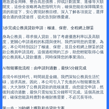
應急資金周轉、整合高息債務，抑或計劃置業、進修等大額
開支，這份全攻略將為您指明方向，確保您能在保障職業生
涯的前提下，安心實現財務目標。深入了解各項規定，選擇
最合適的借貸途徑，從此告別財務憂慮。
3步完成公務員貸款申請：極速、保密、全程網上辦妥
身為公務員，尋求個人貸款，除了考慮優惠利率以及高額
度，更關心申請過程的私隱與便利。我們深明您的需要。為
此，本公司特別設計了極速、保密，並且全程網上辦妥的貸
款公務員申請流程。這個過程簡約三步，助您輕鬆取得心儀
的公務員私人貸款優惠，同時保障您的事業清白。
AI智能審批流程：由申請到過數，最快5分鐘完成
在現今科技時代，時間就是金錢。我們深知公務員生活忙
碌，追求高效。因此，本公司引入了先進的AI智能審批系
統，大大加快了公務員貸款的批核速度。由您提交申請，然
後到成功過數，最快只需短短五分鐘即可完成。這個高效流
程，確保您能及時應對各種財務需要，不必冗長等待。
第一步：20秒網上獲取初步貸款方案