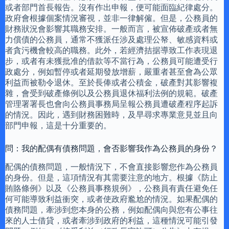
或者部門首長報告。沒有作出申報，便可能面臨紀律處分。
政府會根據個案情況審視，並非一律解僱。但是，公務員的
財務狀況會影響其職務安排。一般而言，被宣佈破產或者無
力償債的公務員，通常不獲派任涉及處理公帑、敏感資料或
者貪污機會較高的職務。此外，若經濟拮据導致工作表現退
步，或者有未獲批准的借款等不當行為，公務員可能遭受行
政處分，例如暫停或者延期發放增薪，嚴重者甚至會為公眾
利益而被勒令退休。至於長俸或者公積金，破產對其影響複
雜，會受到破產條例以及公務員退休福利法例的規範。破產
管理署署長也會向公務員事務局呈報公務員遭破產程序起訴
的情況。因此，遇到財務困難時，及早尋求專業意見並且向
部門申報，這是十分重要的。
問：我的配偶有債務問題，會否影響我作為公務員的身份？
配偶的債務問題，一般情況下，不會直接影響您作為公務員
的身份。但是，這項情況有其需要注意的地方。根據《防止
賄賂條例》以及《公務員事務規例》，公務員有責任避免任
何可能導致利益衝突，或者使政府尷尬的情況。如果配偶的
債務問題，牽涉到您本身的公務，例如配偶向與您有公事往
來的人士借貸，或者牽涉到政府的利益，這種情況可能引發