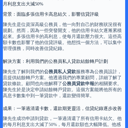
月利息支出大減50%
背景：面臨多張信用卡高息結欠，影響信貸評級
陳先生是位資深高級公務員，他一向對自己的財務狀況很有
規劃。然而，因為一些突發開支，他的信用卡結欠逐漸累積
起來。多張信用卡的高利息，使每月還款壓力很大。這些高
額卡數也影響了他的信貸評級。他想找一個方法，可以集中
管理債務，同時改善信貸紀錄。
解決方案：利用我們的公務員私人貸款結餘轉戶計劃
陳先生了解到我們的
公務員私人貸款
服務專為公務員設計，
且提供結餘轉戶方案。他透過我們的專業顧問，詳細了解了
貸款條款。顧問也向他解釋了
公務員貸款申報
的相關要求。
陳先生於是決定申請結餘轉戶貸款。這個方案能將他所有的
高息卡數集中到一筆貸款中，還款變得簡單。
成果：一筆過清還卡數，還款期更靈活，信貸紀錄逐步改善
陳先生成功申請到貸款，一筆過清還了所有信用卡結欠。他
的每月利息支出大減了50%，每月還款額也大幅降低。他感