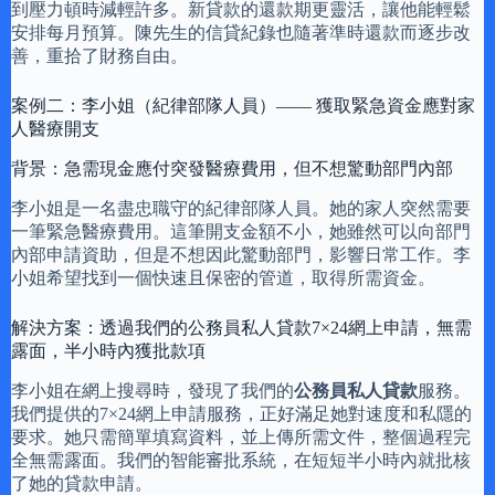
到壓力頓時減輕許多。新貸款的還款期更靈活，讓他能輕鬆
安排每月預算。陳先生的信貸紀錄也隨著準時還款而逐步改
善，重拾了財務自由。
案例二：李小姐（紀律部隊人員）—— 獲取緊急資金應對家
人醫療開支
背景：急需現金應付突發醫療費用，但不想驚動部門內部
李小姐是一名盡忠職守的紀律部隊人員。她的家人突然需要
一筆緊急醫療費用。這筆開支金額不小，她雖然可以向部門
內部申請資助，但是不想因此驚動部門，影響日常工作。李
小姐希望找到一個快速且保密的管道，取得所需資金。
解決方案：透過我們的公務員私人貸款7×24網上申請，無需
露面，半小時內獲批款項
李小姐在網上搜尋時，發現了我們的
公務員私人貸款
服務。
我們提供的7×24網上申請服務，正好滿足她對速度和私隱的
要求。她只需簡單填寫資料，並上傳所需文件，整個過程完
全無需露面。我們的智能審批系統，在短短半小時內就批核
了她的貸款申請。