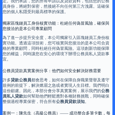
定。我們承諾，您的所有申請以及貸款資料，包括您的公務
員身份，將絕對保密，然後絕不向任何第三方洩露。這確保
您的個人私隱受到最高標準的保護。
獨家區塊鏈員工身份核實功能：杜絕任何偽冒風險，確保與
您接洽的是本公司專業顧問
為了進一步提升安全度，本公司獨家引入區塊鏈員工身份核
實功能。透過這項技術，您可核實與您接洽的是本公司合資
格的專業顧問，同時杜絕任何偽冒風險。這項創新功能保障
您的權益，同時讓您在安心的環境下辦理公務員私人貸款事
宜。
公務員貸款真實案例分享：他們如何安全解決財務需要
許多
貸款公務員
都會思考，如何在保障自身職業聲譽及遵守
規例的前提下，解決燃眉之急或者實現人生目標。我們明白
這份顧慮。因此，本部分會分享真實案例，展示我們的
公務
員私人貸款
如何幫助他們輕鬆應對各種財務挑戰，同時確保
整個過程專業保密，符合所有
公務員貸款須知
。
案例一：陳先生（高級公務員）—— 成功整合多筆卡數，每