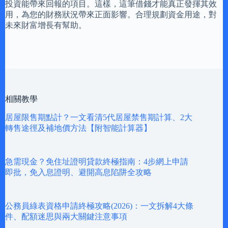
投資能帶來回報的項目。這樣，這筆借錢才能真正發揮其效
用，為您的財務狀況帶來正面影響。合理規劃資金用途，對
未來財富增長有幫助。
相關教學
居屋限售期點計？一文看清5代居屋禁售期計算、2大
轉售途徑及補地價方法【附智能計算器】
急需現金？免住址證明貸款終極指南：4步網上申請
即批，免入息證明、避開高息陷阱全攻略
公務員綠表資格申請終極攻略(2026)：一文拆解4大條
件、配額迷思與兩大關鍵注意事項