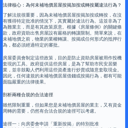
法律核心：為何未補地價居屋按揭加按或轉按屬違法行為？
了解法規很重要，因為未補地價居屋按揭加按或轉按，在沒
有獲得特定批准的情況下，其實屬於違法行為。這並非為了
為難業主，而是有其政策原意。根據《房屋條例》的關鍵條
款，政府資助出售房屋設有嚴格的轉讓限制。簡單來說，在
未補地價之前，物業的業權轉讓、按揭或任何形式的抵押行
為，都必須經過特定的審批。
房屋委員會制定這些政策，目的是防止資助房屋被用作投機
套現的工具。政府提供這些房屋，是為了幫助市民安居樂
業，並非鼓勵人們利用這些資產進行炒賣或隨意套取現金。
因此，任何違規的未補地價居屋借錢或按揭行為，都有可能
面臨嚴重的法律後果。
剖析兩種合規的合法途徑
雖然限制重重，但如果您是未補地價居屋的業主，又有資金
周轉的需要，仍然有合法合規的途徑可以考慮。
途徑一：向房委會申請「重新按揭」的特別批准