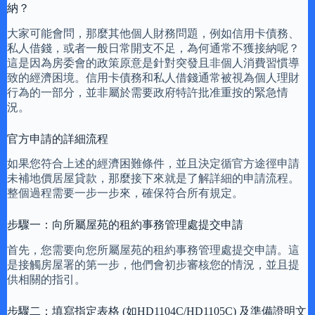
納？
大家可能會問，那麼其他個人財務問題，例如信用卡債務、
私人借錢，或者一般日常開支不足，為何通常不獲接納呢？
這是因為房委會的政策原意是針對突發且非個人消費習慣導
致的經濟困境。信用卡債務和私人借錢通常被視為個人理財
行為的一部分，並非屬於需要政府特許批准重按的緊急情
況。
官方申請的詳細流程
如果您符合上述的經濟困難條件，並且決定循官方途徑申請
未補地價居屋貸款，那麼接下來就是了解詳細的申請流程。
整個過程需要一步一步來，確保符合所有規定。
步驟一：向所屬屋苑的租約事務管理處提交申請
首先，您需要向您所屬屋苑的租約事務管理處提交申請。這
是接觸房屋署的第一步，他們會初步審核您的情況，並且提
供相關的指引。
步驟二：填寫指定表格 (如HD1104C/HD1105C) 及準備證明文