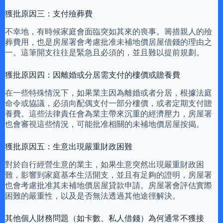
獲批原因三：支付殮葬費
不幸地，有時候家庭會面臨突如其來的喪事。籌措親人的殮
葬費用，也是房屋署會考慮批准未補地價居屋借錢的理由之
一。這筆開支往往是緊急且必須的，並且難以提前規劃。
獲批原因四：因離婚或分居需支付的樓價或贍養費
在一些特殊情況下，如果業主因為離婚或者分居，根據法庭
命令或協議，必須向配偶支付一部分樓價，或者定期支付贍
養費。這些法律責任會為業主帶來沉重的經濟壓力，房屋署
也會審視這些情況，可能批准相關的未補地價居屋按揭。
獲批原因五：生意出現嚴重財政困難
對於自行經營生意的業主，如果生意突然出現嚴重財政困
難，影響到家庭基本生活開支，並且有足夠的證明，房屋署
也會考慮批准其未補地價居屋貸款申請。房屋署會評估實際
困難的嚴重性，以及是否無法透過其他途徑解決。
其他個人財務問題（如卡數、私人借錢）為何通常不獲接