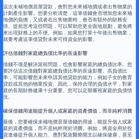
這次未補地價居屋貸款，會對您未來補地價或者出售物業的
計劃產生影響。您要分析清楚，這筆借錢會否增加您未來補
地價的負擔，又或者在出售物業時，會否有額外的財務安
排。提前思考這些問題，可以幫助您更全面地規劃，避免將
來出現財務上的不便。例如，如果您打算十年後出售物業，
就要考慮這筆借貸對未來可得資金的影響。
評估借錢對家庭總負債比率的長遠影響
借錢不僅是解決當前問題，也會影響家庭的總負債比率。您
要評估這次借錢對家庭總負債比率的長遠影響。高負債比
率，可能影響您未來申請其他貸款的能力，例如子女的教育
貸款或其他的物業投資。因此，保持合理的負債水平，對家
庭的長期財務健康十分重要。您可以定期審視家庭的負債情
況。
確保借錢用途能提升個人或家庭的資產價值，而非純粹消費
最後，您要確保未補地價居屋借錢的用途，能提升個人或家
庭的資產價值，而不是純粹用於消費。例如，將資金用於投
資進修提升個人能力、應對緊急醫療開支以確保健康，甚至