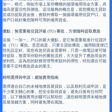
加一」模式，例如市場上某些機構的循環備用現金方案，具
備高度靈活性與價值。這項服務的概念是，當您獲批主貸款
並成功提取資金後，會額外獲取一個循環備用信貸戶口。這
個戶口就好像您隨時可用的備用資金。
優點：無需重複信貸評級 (TU) 審批，方便隨時提取應急
這個「一加一」戶口的最大優點，是它無需重複進行信貸評
級（TU）審批。意思就是，只要主貸款獲批，備用額度便已
預先設定好。當您有急切資金需要時，只需一個電話便可隨
時提取，無需等待額外的審批流程，大大提升了應急現金的
便利性。這為您的財務管理帶來額外的彈性，特別適合可能
需要不定時應急資金的業主。
精明選擇與申請：避險實用指南
選擇適合自己的未補地價居屋貸款，以及順利完成申請，是
不少業主關心的事。想安全取得資金，避免日後有任何問
題，以下幾個實用步驟可以幫助您，讓您精明選擇未補地價
居屋借錢方案，同時避免潛在風險。