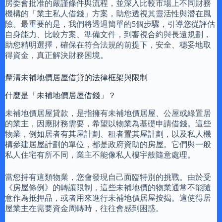
房委會批准的嚴謹條件與流程，並深入比較市場上不同財務
機構的「業主私人借錢」方案，助您透視其靈活性與潛在風
險。最重要的是，我們將透過簡單的5個步驟，引導您從評估
自身能力、比較方案、準備文件，到審視合約與長遠規劃，
助您精明選擇，確保在符合法規的前提下，安全、穩妥地取
得資金，真正解決財務困境。
釐清未補地價居屋借貸的法律框架與限制
什麼是「未補地價居屋借錢」？
未補地價居屋貸款，是指擁有未補地價居屋、公屋或綠置居
的業主，因應財務需要，希望以物業為基礎申請借錢。這些
物業，例如居者有其屋計劃、租者置其屋計劃，以及私人機
構參建居屋計劃的單位，都是政府資助的房屋。它們與一般
私人住宅有所不同，業主不能像私人樓宇般隨意處理。
當您持有這類物業，您會發現自己面臨特別的挑戰。由於受
《房屋條例》的轉讓限制，這些未補地價的物業通常不能隨
意作為抵押品，或者用來進行未補地價居屋按揭。這使得居
屋業主在需要資金周轉時，往往會感到困惑。