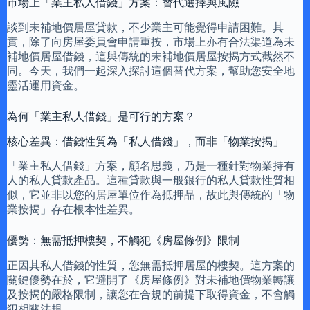
市場上「業主私人借錢」方案：替代選擇與風險
談到未補地價居屋貸款，不少業主可能覺得申請困難。其
實，除了向房屋委員會申請重按，市場上亦有合法渠道為未
補地價居屋借錢，這與傳統的未補地價居屋按揭方式截然不
同。今天，我們一起深入探討這個替代方案，幫助您安全地
靈活運用資金。
為何「業主私人借錢」是可行的方案？
核心差異：借錢性質為「私人借錢」，而非「物業按揭」
「業主私人借錢」方案，顧名思義，乃是一種針對物業持有
人的私人貸款產品。這種貸款與一般銀行的私人貸款性質相
似，它並非以您的居屋單位作為抵押品，故此與傳統的「物
業按揭」存在根本性差異。
優勢：無需抵押樓契，不觸犯《房屋條例》限制
正因其私人借錢的性質，您無需抵押居屋的樓契。這方案的
關鍵優勢在於，它避開了《房屋條例》對未補地價物業轉讓
及按揭的嚴格限制，讓您在合規的前提下取得資金，不會觸
犯相關法規。