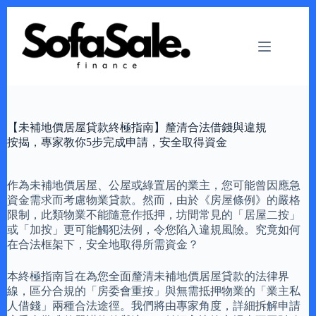
Skip
to
content
【未補地價居屋貸款終極指南】釐清合法借錢與違規
按揭，專家教你5步完成申請，安全取得資金
作為未補地價居屋、公屋或綠置居的業主，您可能曾因應急
資金需求而考慮物業貸款。然而，由於《房屋條例》的嚴格
限制，此類物業不能隨意作抵押，坊間常見的「居屋二按」
或「加按」更可能觸犯法例，令您陷入違規風險。究竟如何
在合法框架下，安全地取得所需資金？
本終極指南旨在為您全面釐清未補地價居屋貸款的法律界
線，區分合規的「房委會重按」與無需抵押物業的「業主私
人借錢」兩種合法途徑。我們將由專家角度，詳細拆解申請