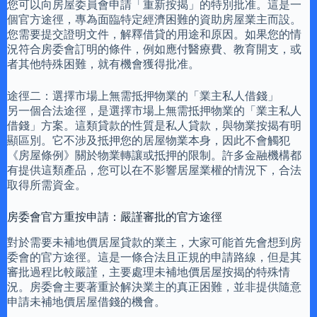
您可以向房屋委員會申請「重新按揭」的特別批准。這是一
個官方途徑，專為面臨特定經濟困難的資助房屋業主而設。
您需要提交證明文件，解釋借貸的用途和原因。如果您的情
況符合房委會訂明的條件，例如應付醫療費、教育開支，或
者其他特殊困難，就有機會獲得批准。
途徑二：選擇市場上無需抵押物業的「業主私人借錢」
另一個合法途徑，是選擇市場上無需抵押物業的「業主私人
借錢」方案。這類貸款的性質是私人貸款，與物業按揭有明
顯區別。它不涉及抵押您的居屋物業本身，因此不會觸犯
《房屋條例》關於物業轉讓或抵押的限制。許多金融機構都
有提供這類產品，您可以在不影響居屋業權的情況下，合法
取得所需資金。
房委會官方重按申請：嚴謹審批的官方途徑
對於需要未補地價居屋貸款的業主，大家可能首先會想到房
委會的官方途徑。這是一條合法且正規的申請路線，但是其
審批過程比較嚴謹，主要處理未補地價居屋按揭的特殊情
況。房委會主要著重於解決業主的真正困難，並非提供隨意
申請未補地價居屋借錢的機會。