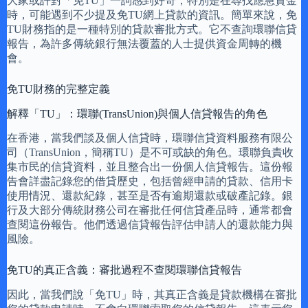
大家或許對「免TU」一詞感到好奇，特別是在尋找應急資金
時，可能遇到不少提及免TU網上貸款的資訊。簡單來說，免
TU財務指的是一種特別的貸款審批方式。它不查詢環聯信貸
報告，為許多傳統銀行無法覆蓋的人士提供資金周轉的機
會。
免TU財務的完整定義
解釋「TU」：環聯(TransUnion)與個人信貸報告的角色
在香港，當我們談及個人信貸時，環聯信貸資料服務有限公
司（TransUnion，簡稱TU）是不可或缺的角色。環聯負責收
集市民的信貸資料，並且整合出一份個人信貸報告。這份報
告會詳盡記錄您的借貸歷史，包括曾經申請的貸款、信用卡
使用情況、還款紀錄，甚至是否有逾期還款或破產記錄。銀
行及大部分傳統財務公司在審批任何信貸產品時，通常都會
查閱這份報告。他們透過信貸報告評估申請人的還款能力與
風險。
免TU的真正含義：審批過程不查閱環聯信貸報告
因此，當我們說「免TU」時，其真正含義是貸款機構在審批