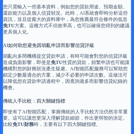
您只需輸入一些基本資料，例如您的貸款用途、預期金額、
還款能力以及個人信貸狀況。此時，AI系統會即時分析這些
資訊，並且從龐大的資料庫中，為您推薦最符合條件的低息
免TU
方案。這種方式不但效率高，也可以確保您得到的建議
更具個人化。
AI如何助您避免因胡亂申請而影響信貸評級
胡亂向多間機構提交貸款申請，有時可能會對您的信貸評級
造成負面影響，即使是
免TU
性質的貸款，頻繁申請也可能讓
機構對您的財務狀況產生疑慮。AI智能匹配服務可以幫助您
鎖定少數最適合的方案，減少不必要的申請次數。這做法可
以降低您在貸款申請過程中，因查詢過多而影響信貸紀錄的
機會。
傳統人手比較：四大關鍵指標
即使有了AI智能匹配，掌握傳統的人手比較方法仍然非常重
要。這可以讓您更深入理解貸款細節，作出更明智的決定。
比較
免TU財務
時，主要有以下四大關鍵指標。