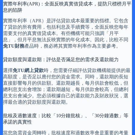
實際年利率(APR)：全面反映真實借貸成本，提防只標榜月平
息的陷阱
實際年利率（APR）是評估貸款成本最重要的指標。它包含
了貸款的所有費用，包括利息及手續費等，全面反映您每年
需要支付的真實借貸成本。有些機構可能只強調「月平
息」，但月平息無法反映實際的年化成本。因此，比較不同
免TU財務
產品時，務必將其實際年利率作為主要參考。
貸款額度與還款期：評估是否滿足您的需求及還款能力
選擇
免TU網上貸款
時，您需要仔細評估貸款機構能提供的最
高額度，是否足以應付您的資金需求。同時，還款期的長短
直接影響每月的供款額。還款期越長，每月供款會較低，但
總利息支出會增加；還款期越短，每月供款會較高，但總利
息支出會減少。您必須根據自己的還款能力及財政狀況，選
擇最合適的貸款額度與還款期。
批核及過數速度：比較「10分鐘批核」、「30分鐘過數」等
承諾的真實性
當您急需資金周轉時，批核速度和過數效率會是重要的考量