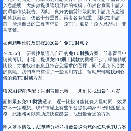
入息證明，大多數提供這類貸款的機構，仍然會查閱申請人
的環聯信貸報告。因此，良好的信貸評級對於申請免入息證
明貸款而言，仍然十分重要。兩者各有側重，因此在申請
前，釐清自己的主要需求是「免TU」還是「免入息證明」非
常關鍵。
如何精明比較及選擇2026最佳免TU財務？
在2026年，要尋找最適合自己的
免TU財務
方案，並非盲目申
請就可以。市場上提供
免TU網上貸款
的機構不少，學懂精明
比較，才能找出低息且符合您需求的選擇，同時避免不必要
的風險。我們為您整理了一些實用方法，幫助您輕鬆找到心
儀的
免TU財務
方案。
獨家AI智能匹配：告別盲目比較，一步到位找出最佳方案
面對眾多
免TU財務
選項，逐一比較可能耗費大量時間，效果
亦不一定理想。現時市場上有些平台提供獨家AI智能匹配服
務，此服務可以幫助您快速篩選，找出最合適的方案。
輸入基本情況，AI即時分析並推薦最適合您的低息免TU方案