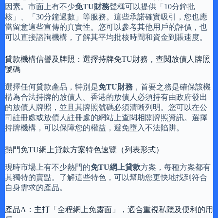
因素。市面上有不少
免TU財務
聲稱可以提供「10分鐘批
核」、「30分鐘過數」等服務。這些承諾確實吸引，您也應
當留意這些宣傳的真實性。您可以參考其他用戶的評價，也
可以直接諮詢機構，了解其平均批核時間和資金到賬速度。
貸款機構信譽及牌照：選擇持牌免TU財務，查閱放債人牌照
號碼
選擇任何貸款產品，特別是
免TU財務
，首要之務是確保該機
構為合法持牌的放債人。香港的放債人必須持有由政府發出
的放債人牌照，並且其牌照號碼必須清晰列明。您可以在公
司註冊處或放債人註冊處的網站上查閱相關牌照資訊。選擇
持牌機構，可以保障您的權益，避免墮入不法陷阱。
熱門免TU網上貸款方案特色速覽（列表形式）
現時市場上有不少熱門的
免TU網上貸款
方案，每種方案都有
其獨特的賣點。了解這些特色，可以幫助您更快地找到符合
自身需求的產品。
產品A：主打「全程網上免露面」，適合重視私隱及便利的用