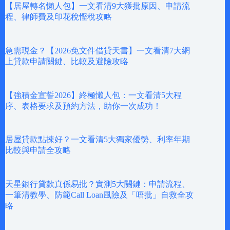
【居屋轉名懶人包】一文看清9大獲批原因、申請流
程、律師費及印花稅慳稅攻略
急需現金？【2026免文件借貸天書】一文看清7大網
上貸款申請關鍵、比較及避險攻略
【強積金宣誓2026】終極懶人包：一文看清5大程
序、表格要求及預約方法，助你一次成功！
居屋貸款點揀好？一文看清5大獨家優勢、利率年期
比較與申請全攻略
天星銀行貸款真係易批？實測5大關鍵：申請流程、
一筆清教學、防範Call Loan風險及「唔批」自救全攻
略