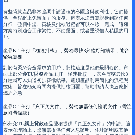
戶
有些貸款產品非常強調申請過程的私隱度與便利性，它們提
供「全程網上免露面」的服務。這表示您無需親身到訪任何
分行，整個申請、審核及批核過程都可以在線上完成。這類
方案特別適合工作繁忙、不便露面，或者重視個人私隱的用
戶。
產品B：主打「極速批核」，聲稱最快3分鐘可知結果，適合
緊急需要
對於有緊急資金需求的用戶，批核速度是他們最關心的。市
面上部分
免TU財務
產品主打「極速批核」，甚至聲稱最快3
分鐘就可以知道初步審批結果。這類產品利用簡化的流程與
技術，旨在極短時間內提供批核回覆，幫助申請人快速應對
燃眉之急。
產品C：主打「真正免文件」，聲稱無需任何證明文件（需注
意附帶條款）
部分
免TU網上貸款
產品聲稱提供「真正免文件」的申請。這
表示在理論上，您無需提供任何入息證明、住址證明或其他