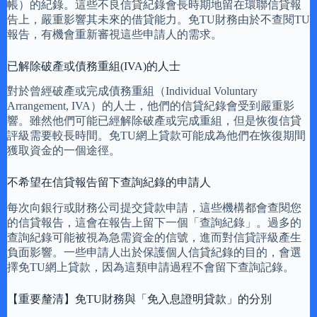
帳）的紀錄。這些不良信貸紀錄會長時期地留在環聯信貸報
告上，嚴重影響其未來的借貸能力。免TU財務由於不查閱TU
報告，有機會重新審視這些申請人的需求。
已解除破產或債務重組(IVA)的人士
對於曾經破產或完成債務重組（Individual Voluntary
Arrangement, IVA）的人士，他們的信貸紀錄會受到嚴重影
響。雖然他們可能已經解除破產或完成重組，但是恢復信貸
評級需要較長時間。免TU網上貸款可能成為他們在恢復期間
獲取資金的一個途徑。
不希望在信貸報告留下查詢紀錄的申請人
每次向銀行或財務公司提交貸款申請，這些機構都會查閱您
的信貸報告，這會在報告上留下一個「查詢紀錄」。過多的
查詢紀錄可能被視為急需資金的信號，進而對信貸評級產生
負面影響。一些申請人出於保護個人信貸紀錄的目的，會選
擇免TU網上貸款，因為這類申請過程不會留下查詢記錄。
【重要釐清】免TU財務與「免入息證明貸款」的分別