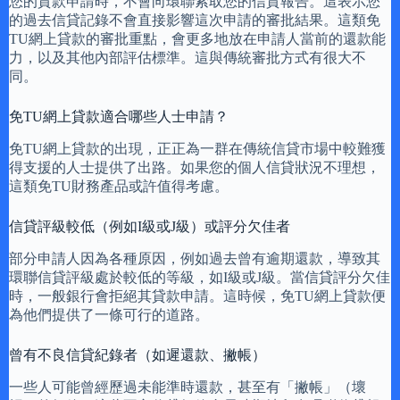
您的貸款申請時，不會向環聯索取您的信貸報告。這表示您
的過去信貸記錄不會直接影響這次申請的審批結果。這類免
TU網上貸款的審批重點，會更多地放在申請人當前的還款能
力，以及其他內部評估標準。這與傳統審批方式有很大不
同。
免TU網上貸款適合哪些人士申請？
免TU網上貸款的出現，正正為一群在傳統信貸市場中較難獲
得支援的人士提供了出路。如果您的個人信貸狀況不理想，
這類免TU財務產品或許值得考慮。
信貸評級較低（例如I級或J級）或評分欠佳者
部分申請人因為各種原因，例如過去曾有逾期還款，導致其
環聯信貸評級處於較低的等級，如I級或J級。當信貸評分欠佳
時，一般銀行會拒絕其貸款申請。這時候，免TU網上貸款便
為他們提供了一條可行的道路。
曾有不良信貸紀錄者（如遲還款、撇帳）
一些人可能曾經歷過未能準時還款，甚至有「撇帳」（壞