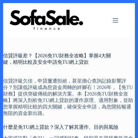
Skip
to
content
信貸評級差？【2026免TU財務全攻略】掌握4大關
鍵，精明比較及安全申請免TU網上貸款
信貸評級欠佳，申貸屢遭拒絕，甚至擔心查詢記錄影響評
分？別讓低評級成為您資金周轉的絆腳石！2026年，【免TU
財務】提供突破傳統的解決方案。本【2026免TU財務全攻
略】將深入剖析免TU網上貸款的運作原理、適用對象，並助
您掌握精明比較的四大關鍵，確保安全申請，為您開拓暢通
無阻的資金新出路。
什麼是免TU網上貸款？深入了解其運作、目的與風險