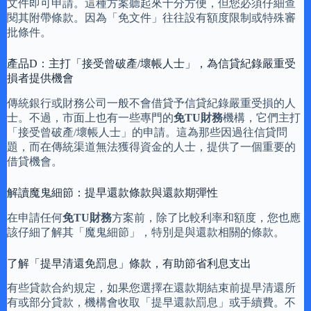
文件即可申請。這種方案聽起來十分方便，但您必須仔細查
閱其附帶條款。因為「免文件」往往設有額度限制或特殊審
批條件。
產品D：主打「接受曾破產/壞帳人士」，為信貸紀錄嚴重受
損者提供機會
傳統銀行或財務公司一般不會借貸予信貸紀錄嚴重受損的人
士。不過，市面上也有一些專門的
免TU財務
機構，它們主打
「接受曾破產/壞帳人士」的申請。這為那些因過往信貸問
題，而在傳統渠道無法獲得資金的人士，提供了一個重要的
借貸機會。
解讀魔鬼細節：提早還款條款與還款期彈性
在申請任何
免TU財務
方案前，除了比較利率和額度，您也應
該仔細了解其「魔鬼細節」，特別是與還款相關的條款。
了解「提早清還免罰息」條款，有助節省利息支出
有些貸款合約規定，如果您選擇在還款期結束前提早清還所
有或部分貸款，機構會收取「提早還款罰息」或手續費。不