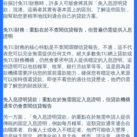
在探討免TU財務時，許多人可能會將其與「免入息證明貸
款」混淆。這兩者其實有著本質上的區別。了解這些區別，
能幫助您更精準地找到適合自己的貸款方案。
免TU財務：重點在於不查閱信貸報告，但普遍仍需提供入息
證明
免TU財務的核心特點是不查閱環聯信貸報告。不過，這不代
表您可以完全無需提供任何文件。絕大多數免TU網上貸款或
免TU財務機構，仍然會要求申請人提供穩定的入息證明。這
些證明可以包括糧單、稅單、銀行月結單等等。這是因為貸
款機構需要評估您的當前還款能力，確保您有穩定收入來源
可以按時償還貸款。即使不看您的過往信貸歷史，他們仍需
要了解您的財政狀況。
免入息證明貸款：重點在於無需固定入息證明，但貸款機構
通常仍會查閱信貸報告
另一方面，「免入息證明貸款」的重點在於無需申請人提供
傳統的固定入息證明，例如每月糧單。這類貸款通常適合自
由職業者、自僱人士或收入不穩定者。他們可能收入豐厚，
但是缺乏固定、標準化的入息文件。然而，請注意，儘管免