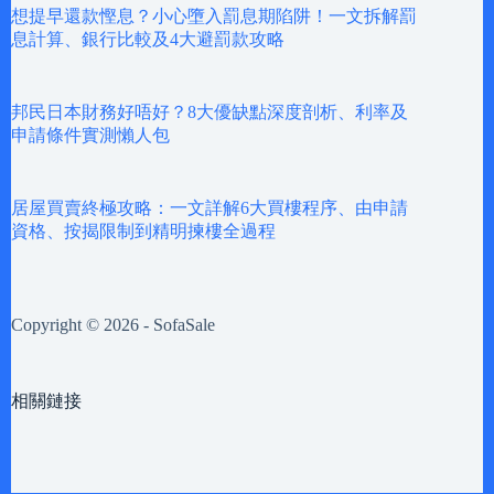
想提早還款慳息？小心墮入罰息期陷阱！一文拆解罰
息計算、銀行比較及4大避罰款攻略
邦民日本財務好唔好？8大優缺點深度剖析、利率及
申請條件實測懶人包
居屋買賣終極攻略：一文詳解6大買樓程序、由申請
資格、按揭限制到精明揀樓全過程
Copyright © 2026 - SofaSale
相關鏈接