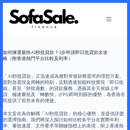
Skip
to
content
如何揀選最快AI秒批貸款？3步申請即日批貸款全攻
略（附香港熱門平台比較及利率）
「AI秒批貸款」正迅速成為應對突發財務需求的理想方案。
面對急需現金周轉的時刻，這類透過智能科技實現「即日批
核」甚至「秒批過數」的貸款服務，憑藉其全天候線上申
請、極速審批及「轉數快」(FPS)即時到賬的優勢，為香港市
民提供了前所未有的便捷。
本文旨在為你解構「AI秒批貸款」的核心優勢，並提供詳盡
的選擇指南。我們將深入探討如何比較各平台在實際年利
率、審批速度、文件要求等關鍵指標上的表現，附上香港熱