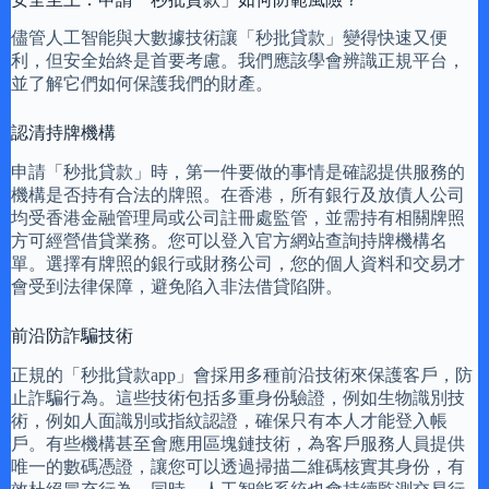
儘管人工智能與大數據技術讓「秒批貸款」變得快速又便
利，但安全始終是首要考慮。我們應該學會辨識正規平台，
並了解它們如何保護我們的財產。
認清持牌機構
申請「秒批貸款」時，第一件要做的事情是確認提供服務的
機構是否持有合法的牌照。在香港，所有銀行及放債人公司
均受香港金融管理局或公司註冊處監管，並需持有相關牌照
方可經營借貸業務。您可以登入官方網站查詢持牌機構名
單。選擇有牌照的銀行或財務公司，您的個人資料和交易才
會受到法律保障，避免陷入非法借貸陷阱。
前沿防詐騙技術
正規的「秒批貸款app」會採用多種前沿技術來保護客戶，防
止詐騙行為。這些技術包括多重身份驗證，例如生物識別技
術，例如人面識別或指紋認證，確保只有本人才能登入帳
戶。有些機構甚至會應用區塊鏈技術，為客戶服務人員提供
唯一的數碼憑證，讓您可以透過掃描二維碼核實其身份，有