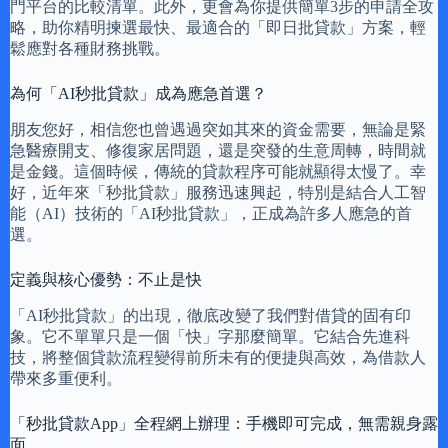
門平台的比較清單。此外，更會為你提供簡單3步的申請全攻
略，助你精明揀選最快、最適合的「即日批貸款」方案，輕
鬆應對各種財務挑戰。
為何「AI秒批貸款」成為應急首選？
朋友您好，相信您也曾遇過突如其來的資金需要，無論是緊
急醫療開支、修復家居問題，還是突發的生意周轉，時間就
是金錢。這個時候，傳統的貸款程序可能就顯得太慢了。幸
好，近年來「秒批貸款」服務迅速興起，特別是結合人工智
能（AI）技術的「AI秒批貸款」，正成為許多人應急的首
選。
定義與核心優勢：不止是快
「AI秒批貸款」的出現，徹底改變了我們對借貸的固有印
象。它不單單只是一個「快」字那麼簡單。它結合先進科
技，將整個貸款流程變得前所未有的便捷與高效，為借款人
帶來多重便利。
「秒批貸款App」全程網上辦理：手機即可完成，無需親身露
面。