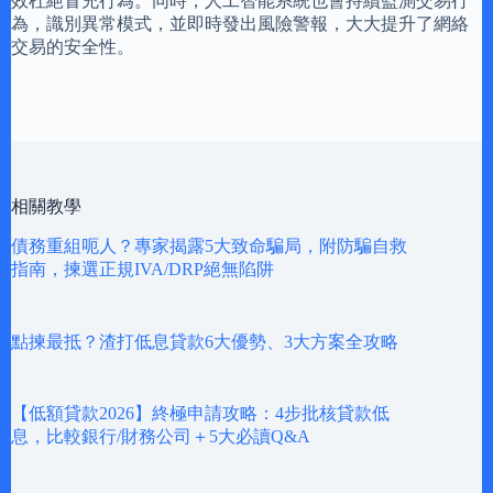
效杜絕冒充行為。同時，人工智能系統也會持續監測交易行
為，識別異常模式，並即時發出風險警報，大大提升了網絡
交易的安全性。
相關教學
債務重組呃人？專家揭露5大致命騙局，附防騙自救
指南，揀選正規IVA/DRP絕無陷阱
點揀最抵？渣打低息貸款6大優勢、3大方案全攻略
【低額貸款2026】終極申請攻略：4步批核貸款低
息，比較銀行/財務公司＋5大必讀Q&A