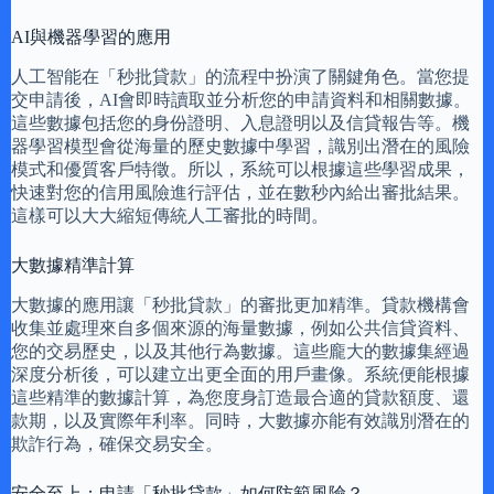
AI與機器學習的應用
人工智能在「秒批貸款」的流程中扮演了關鍵角色。當您提
交申請後，AI會即時讀取並分析您的申請資料和相關數據。
這些數據包括您的身份證明、入息證明以及信貸報告等。機
器學習模型會從海量的歷史數據中學習，識別出潛在的風險
模式和優質客戶特徵。所以，系統可以根據這些學習成果，
快速對您的信用風險進行評估，並在數秒內給出審批結果。
這樣可以大大縮短傳統人工審批的時間。
大數據精準計算
大數據的應用讓「秒批貸款」的審批更加精準。貸款機構會
收集並處理來自多個來源的海量數據，例如公共信貸資料、
您的交易歷史，以及其他行為數據。這些龐大的數據集經過
深度分析後，可以建立出更全面的用戶畫像。系統便能根據
這些精準的數據計算，為您度身訂造最合適的貸款額度、還
款期，以及實際年利率。同時，大數據亦能有效識別潛在的
欺詐行為，確保交易安全。
安全至上：申請「秒批貸款」如何防範風險？