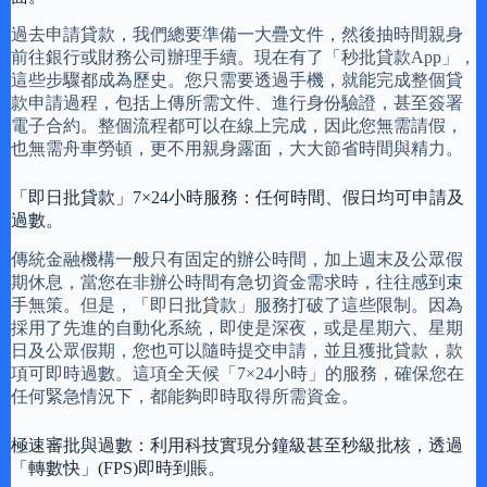
過去申請貸款，我們總要準備一大疊文件，然後抽時間親身
前往銀行或財務公司辦理手續。現在有了「秒批貸款App」，
這些步驟都成為歷史。您只需要透過手機，就能完成整個貸
款申請過程，包括上傳所需文件、進行身份驗證，甚至簽署
電子合約。整個流程都可以在線上完成，因此您無需請假，
也無需舟車勞頓，更不用親身露面，大大節省時間與精力。
「即日批貸款」7×24小時服務：任何時間、假日均可申請及
過數。
傳統金融機構一般只有固定的辦公時間，加上週末及公眾假
期休息，當您在非辦公時間有急切資金需求時，往往感到束
手無策。但是，「即日批貸款」服務打破了這些限制。因為
採用了先進的自動化系統，即使是深夜，或是星期六、星期
日及公眾假期，您也可以隨時提交申請，並且獲批貸款，款
項可即時過數。這項全天候「7×24小時」的服務，確保您在
任何緊急情況下，都能夠即時取得所需資金。
極速審批與過數：利用科技實現分鐘級甚至秒級批核，透過
「轉數快」(FPS)即時到賬。