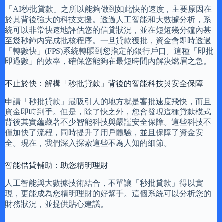
「AI秒批貸款」之所以能夠做到如此快的速度，主要原因在
於其背後強大的科技支援。透過人工智能和大數據分析，系
統可以非常快速地評估您的信貸狀況，並在短短幾分鐘內甚
至幾秒鐘內完成批核程序。一旦貸款獲批，資金會即時透過
「轉數快」(FPS)系統轉賬到您指定的銀行戶口。這種「即批
即過數」的效率，確保您能夠在最短時間內解決燃眉之急。
不止於快：解構「秒批貸款」背後的智能科技與安全保障
申請「秒批貸款」最吸引人的地方就是審批速度飛快，而且
資金即時到手。但是，除了快之外，您會發現這種貸款模式
背後其實蘊藏著不少智能科技與嚴謹安全保障。這些科技不
僅加快了流程，同時提升了用戶體驗，並且保障了資金安
全。現在，我們深入探索這些不為人知的細節。
智能借貸輔助：助您精明理財
人工智能與大數據技術結合，不單讓「秒批貸款」得以實
現，更能成為您精明理財的好幫手。這個系統可以分析您的
財務狀況，並提供貼心建議。