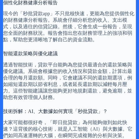
個性化財務健康分析報告
現今的「秒批貸款app」不只批核快速，更能為您提供個性化
的財務健康分析報告。系統會仔細分析您的收入、支出模
式，以及過往的信貸記錄。然後，它會生成一份報告，呈現
您全面的財務狀況。報告會指出您在財務管理上的強項和弱
點，幫助您更清晰地了解自己的資金流動。
智能還款策略與優化建議
透過智能技術，貸款平台能夠為您提供最適合的還款策略與
優化建議。系統會根據您的收入情況和貸款金額，計算出最
合理的每月還款額。同時，它會建議不同的還款期選項，例
如縮短還款期以節省利息，或者延長還款期以減輕每月壓
力。這些智能建議讓您能夠更好地規劃還款，避免逾期，並
助您有效管理個人財務。
技術拆解：AI、大數據如何實現「秒批貸款」？
大家可能都很好奇，「即日批貸款」為何能夠做到如此快
速？這背後的核心技術，就是人工智能（AI）與大數據。它
們如同高速運轉的大腦，在瞬間完成複雜的分析與決策。