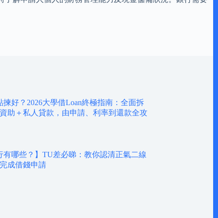
揀好？2026大學借Loan終極指南：全面拆
府資助＋私人貸款，由申請、利率到還款全攻
行有哪些？】TU差必睇：教你認清正氣二線
步完成借錢申請