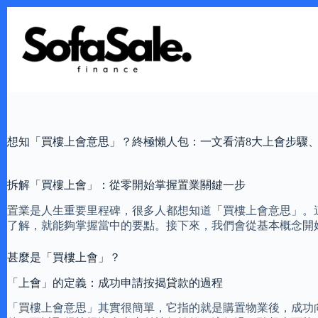
Skip
to
content
想知「買樓上會意思」？終極懶人包：一文看清8大上會步驟
拆解「買樓上會」：從零開始掌握置業關鍵一步
置業是人生重要里程碑，很多人都想知道「買樓上會意思」。
了解，就能夠掌握當中的要點。接下來，我們會從基本概念開
甚麼是「買樓上會」？
「上會」的定義：成功申請按揭貸款的過程
「買樓上會意思」其實很簡單，它指的就是購置物業後，成功