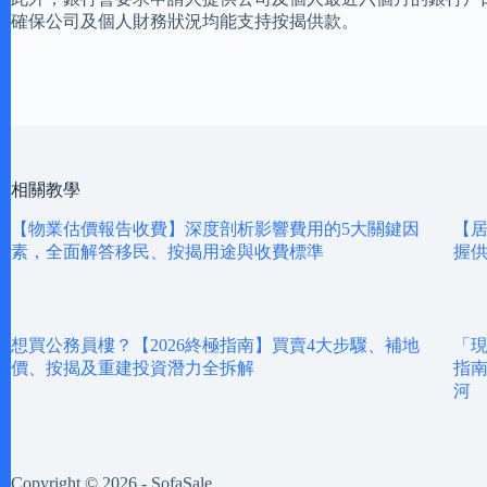
確保公司及個人財務狀況均能支持按揭供款。
相關教學
【物業估價報告收費】深度剖析影響費用的5大關鍵因
【居
素，全面解答移民、按揭用途與收費標準
握
想買公務員樓？【2026終極指南】買賣4大步驟、補地
「
價、按揭及重建投資潛力全拆解
指南
河
Copyright © 2026 - SofaSale