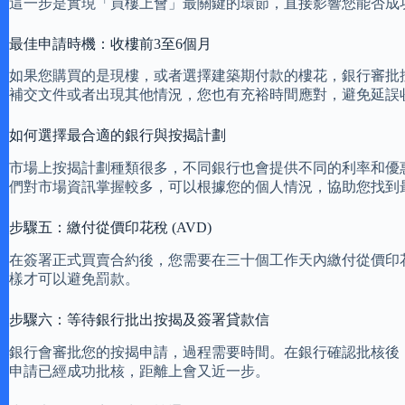
這一步是實現「買樓上會」最關鍵的環節，直接影響您能否成
最佳申請時機：收樓前3至6個月
如果您購買的是現樓，或者選擇建築期付款的樓花，銀行審批
補交文件或者出現其他情況，您也有充裕時間應對，避免延誤
如何選擇最合適的銀行與按揭計劃
市場上按揭計劃種類很多，不同銀行也會提供不同的利率和優
們對市場資訊掌握較多，可以根據您的個人情況，協助您找到
步驟五：繳付從價印花稅 (AVD)
在簽署正式買賣合約後，您需要在三十個工作天內繳付從價印
樣才可以避免罰款。
步驟六：等待銀行批出按揭及簽署貸款信
銀行會審批您的按揭申請，過程需要時間。在銀行確認批核後
申請已經成功批核，距離上會又近一步。