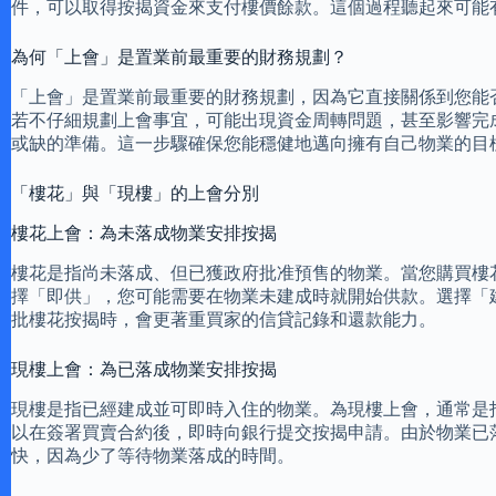
件，可以取得按揭資金來支付樓價餘款。這個過程聽起來可能
為何「上會」是置業前最重要的財務規劃？
「上會」是置業前最重要的財務規劃，因為它直接關係到您能
若不仔細規劃上會事宜，可能出現資金周轉問題，甚至影響完
或缺的準備。這一步驟確保您能穩健地邁向擁有自己物業的目
「樓花」與「現樓」的上會分別
樓花上會：為未落成物業安排按揭
樓花是指尚未落成、但已獲政府批准預售的物業。當您購買樓
擇「即供」，您可能需要在物業未建成時就開始供款。選擇「
批樓花按揭時，會更著重買家的信貸記錄和還款能力。
現樓上會：為已落成物業安排按揭
現樓是指已經建成並可即時入住的物業。為現樓上會，通常是
以在簽署買賣合約後，即時向銀行提交按揭申請。由於物業已
快，因為少了等待物業落成的時間。