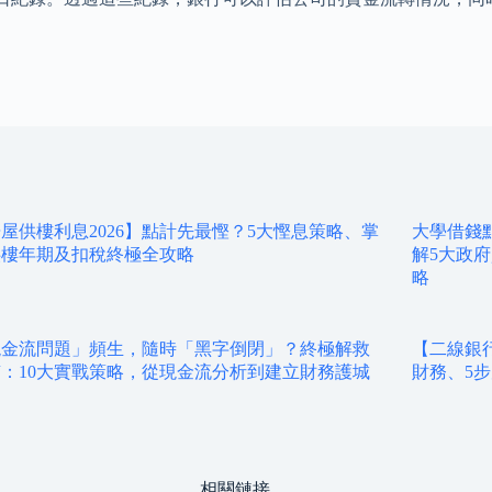
屋供樓利息2026】點計先最慳？5大慳息策略、掌
大學借錢點
供樓年期及扣稅終極全攻略
解5大政
略
現金流問題」頻生，隨時「黑字倒閉」？終極解救
【二線銀
：10大實戰策略，從現金流分析到建立財務護城
財務、5
相關鏈接