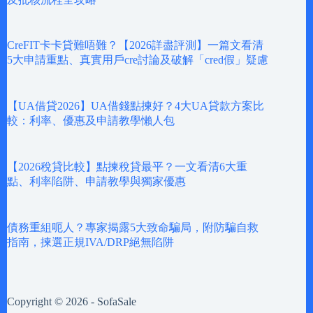
CreFIT卡卡貸難唔難？【2026詳盡評測】一篇文看清
5大申請重點、真實用戶cre討論及破解「cred假」疑慮
【UA借貸2026】UA借錢點揀好？4大UA貸款方案比
較：利率、優惠及申請教學懶人包
【2026稅貸比較】點揀稅貸最平？一文看清6大重
點、利率陷阱、申請教學與獨家優惠
債務重組呃人？專家揭露5大致命騙局，附防騙自救
指南，揀選正規IVA/DRP絕無陷阱
Copyright © 2026 - SofaSale