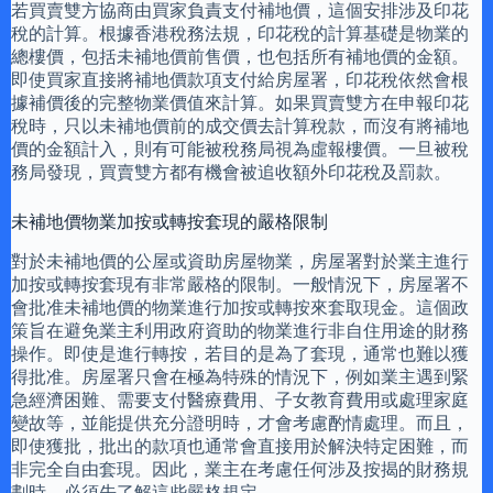
若買賣雙方協商由買家負責支付補地價，這個安排涉及印花
稅的計算。根據香港稅務法規，印花稅的計算基礎是物業的
總樓價，包括未補地價前售價，也包括所有補地價的金額。
即使買家直接將補地價款項支付給房屋署，印花稅依然會根
據補價後的完整物業價值來計算。如果買賣雙方在申報印花
稅時，只以未補地價前的成交價去計算稅款，而沒有將補地
價的金額計入，則有可能被稅務局視為虛報樓價。一旦被稅
務局發現，買賣雙方都有機會被追收額外印花稅及罰款。
未補地價物業加按或轉按套現的嚴格限制
對於未補地價的公屋或資助房屋物業，房屋署對於業主進行
加按或轉按套現有非常嚴格的限制。一般情況下，房屋署不
會批准未補地價的物業進行加按或轉按來套取現金。這個政
策旨在避免業主利用政府資助的物業進行非自住用途的財務
操作。即使是進行轉按，若目的是為了套現，通常也難以獲
得批准。房屋署只會在極為特殊的情況下，例如業主遇到緊
急經濟困難、需要支付醫療費用、子女教育費用或處理家庭
變故等，並能提供充分證明時，才會考慮酌情處理。而且，
即使獲批，批出的款項也通常會直接用於解決特定困難，而
非完全自由套現。因此，業主在考慮任何涉及按揭的財務規
劃時，必須先了解這些嚴格規定。