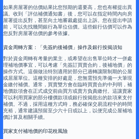
如果房屋署的估價結果比您預期的還要高，您也有權提出異
議。收到「評估補價通知書」後，您可以在指定時間內向房
屋署提出反對，甚至向土地審裁處提出上訴。您在提出申請
前，可以先找幾間銀行為單位估價。這些銀行估價可以作為
您反對房屋署估價的參考依據。
資金周轉方案：「先簽約後補價」操作及銀行按揭須知
對於資金周轉有考量的業主，或希望在出售單位時才一併處
理補地價事宜，可以考慮「先簽訂買賣合約，後補地價」的
操作方式。這個做法特別適用於部分已過轉讓限制期的公屋
或居屋單位。這種安排的好處是，您無需預先準備一大筆現
金繳付補價。通常，買賣雙方會在臨時買賣合約中列明，補
地價款項會在正式成交前由買方或賣方負責繳付。這讓賣家
可以利用買家的部分樓價款項或銀行按揭批出的款項來支付
補價。不過，採用這種方式時，務必確保交易流程中的時間
充裕，通常建議預留至少六十日或以上，以便完成公屋補地
價計算及相關手續。
買家支付補地價的印花稅風險