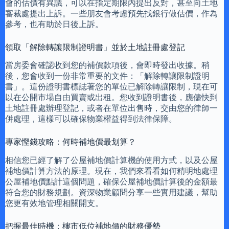
會的估價有異議，可以在指定期限內提出反對，甚至向土地
審裁處提出上訴。一些朋友會考慮預先找銀行做估價，作為
參考，也有助於日後上訴。
領取「解除轉讓限制證明書」並於土地註冊處登記
當房委會確認收到您的補價款項後，會即時發出收據。稍
後，您會收到一份非常重要的文件：「解除轉讓限制證明
書」。這份證明書標誌著您的單位已解除轉讓限制，現在可
以在公開市場自由買賣或出租。您收到證明書後，應儘快到
土地註冊處辦理登記，或者在單位出售時，交由您的律師一
併處理，這樣可以確保物業權益得到法律保障。
專家慳錢攻略：何時補地價最划算？
相信您已經了解了公屋補地價計算機的使用方式，以及公屋
補地價計算方法的原理。現在，我們來看看如何精明地處理
公屋補地價點計這個問題，確保公屋補地價計算後的金額最
符合您的財務規劃。資深物業顧問分享一些實用建議，幫助
您更有效地管理相關開支。
把握最佳時機：樓市低位補地價的財務優勢