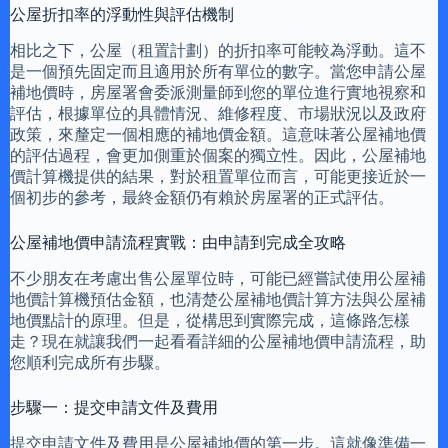
公屋折扣率的浮動性與評估機制
相比之下，公屋（租置計劃）的折扣率可能較為浮動。這不
是一個預先固定而且適用於所有單位的數字。當您申請公屋
補地價時，房屋署會委派測量師到您的單位進行實地視察和
評估，根據單位的具體情況、維修程度、市場狀況以及政府
政策，來釐定一個相應的補地價金額。這意味著公屋補地價
的評估過程，會更加側重於個案的獨立性。因此，公屋補地
價計算機提供的結果，對於租置單位而言，可能更接近於一
個初步的參考，最終金額仍有賴於房屋署的正式評估。
公屋補地價申請流程實戰：由申請到完成全攻略
不少朋友在考慮出售公屋單位時，可能已經嘗試使用公屋補
地價計算機預估金額，也清楚公屋補地價計算方法與公屋補
地價點計的原理。但是，從構思到實際完成，這條路怎樣
走？現在就讓我們一起看看詳細的公屋補地價申請流程，助
您順利完成所有步驟。
步驟一：提交申請文件及費用
提交申請文件及費用是公屋補地價的第一步。這就像準備一