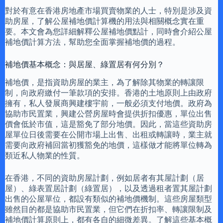
對於有意在香港房地產市場買賣物業的人士，特別是涉及資
助房屋，了解公屋補地價計算機的用法與相關概念實在重
要。本文會為您詳細解釋公屋補地價點計，同時會介紹公屋
補地價計算方法，幫助您全面掌握補地價的過程。
補地價基本概念：與居屋、綠置居有何分別？
補地價，是指資助房屋的業主，為了解除其物業的轉讓限
制，向政府繳付一筆款項的安排。香港的土地原則上由政府
擁有，私人發展商興建樓宇前，一般必須支付地價。政府為
協助市民置業，興建公營房屋時會提供折扣優惠，單位出售
價會低於市值，這是豁免了部分地價。因此，當這些資助房
屋單位日後需要在公開市場上出售、出租或轉讓時，業主就
需要向政府補回當初獲豁免的地價，這樣做才能將單位轉為
類近私人物業的性質。
在香港，不同的資助房屋計劃，例如居者有其屋計劃（居
屋）、綠表置居計劃（綠置居），以及透過租者置其屋計劃
出售的公屋單位，都設有類似的補地價機制。這些房屋類型
雖然目的都是協助市民置業，但它們在折扣率、轉讓限制及
補地價計算原則上，都有各自的細微差異。了解這些基本概