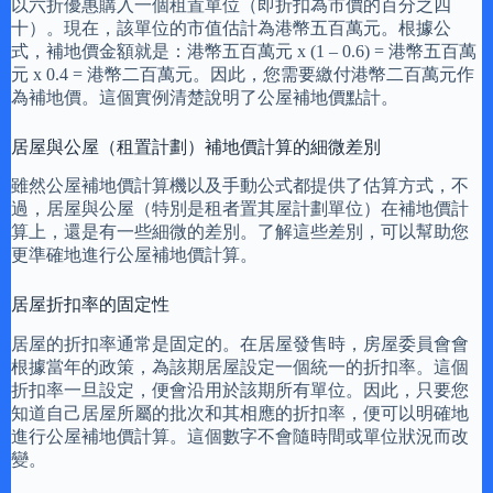
以六折優惠購入一個租置單位（即折扣為市價的百分之四
十）。現在，該單位的市值估計為港幣五百萬元。根據公
式，補地價金額就是：港幣五百萬元 x (1 – 0.6) = 港幣五百萬
元 x 0.4 = 港幣二百萬元。因此，您需要繳付港幣二百萬元作
為補地價。這個實例清楚說明了公屋補地價點計。
居屋與公屋（租置計劃）補地價計算的細微差別
雖然公屋補地價計算機以及手動公式都提供了估算方式，不
過，居屋與公屋（特別是租者置其屋計劃單位）在補地價計
算上，還是有一些細微的差別。了解這些差別，可以幫助您
更準確地進行公屋補地價計算。
居屋折扣率的固定性
居屋的折扣率通常是固定的。在居屋發售時，房屋委員會會
根據當年的政策，為該期居屋設定一個統一的折扣率。這個
折扣率一旦設定，便會沿用於該期所有單位。因此，只要您
知道自己居屋所屬的批次和其相應的折扣率，便可以明確地
進行公屋補地價計算。這個數字不會隨時間或單位狀況而改
變。