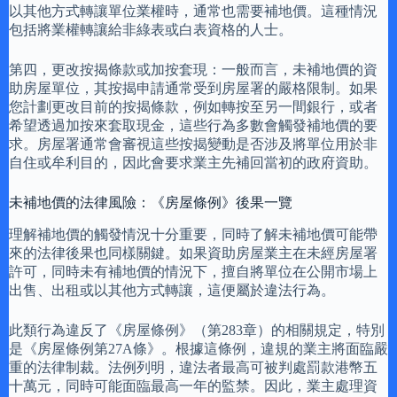
以其他方式轉讓單位業權時，通常也需要補地價。這種情況
包括將業權轉讓給非綠表或白表資格的人士。
第四，更改按揭條款或加按套現：一般而言，未補地價的資
助房屋單位，其按揭申請通常受到房屋署的嚴格限制。如果
您計劃更改目前的按揭條款，例如轉按至另一間銀行，或者
希望透過加按來套取現金，這些行為多數會觸發補地價的要
求。房屋署通常會審視這些按揭變動是否涉及將單位用於非
自住或牟利目的，因此會要求業主先補回當初的政府資助。
未補地價的法律風險：《房屋條例》後果一覽
理解補地價的觸發情況十分重要，同時了解未補地價可能帶
來的法律後果也同樣關鍵。如果資助房屋業主在未經房屋署
許可，同時未有補地價的情況下，擅自將單位在公開市場上
出售、出租或以其他方式轉讓，這便屬於違法行為。
此類行為違反了《房屋條例》（第283章）的相關規定，特別
是《房屋條例第27A條》。根據這條例，違規的業主將面臨嚴
重的法律制裁。法例列明，違法者最高可被判處罰款港幣五
十萬元，同時可能面臨最高一年的監禁。因此，業主處理資