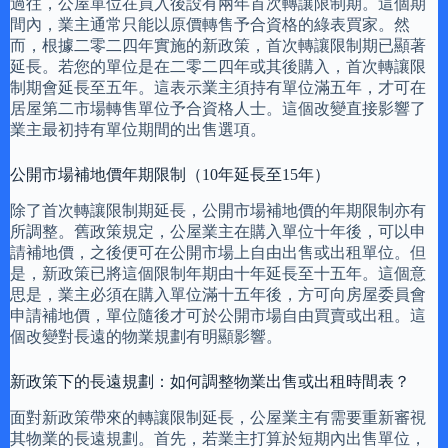
過往，公屋單位在買入後設有兩年首次轉讓限制期。這個期
間內，業主通常只能以原價轉售予合資格的綠表買家。然
而，根據二零二四年實施的新政策，首次轉讓限制期已顯著
延長。若您的單位是在二零二四年或其後購入，首次轉讓限
制期會延長至五年。這表示業主須持有單位滿五年，才可在
居屋第二市場轉售單位予合資格人士。這個改變直接影響了
業主最初持有單位期間的出售選項。
公開市場補地價年期限制（10年延長至15年）
除了首次轉讓限制期延長，公開市場補地價的年期限制亦有
所調整。舊政策規定，公屋業主在購入單位十年後，可以申
請補地價，之後便可在公開市場上自由出售或出租單位。但
是，新政策已將這個限制年期由十年延長至十五年。這個意
思是，業主必須在購入單位滿十五年後，方可向房屋委員會
申請補地價，單位隨後才可於公開市場自由買賣或出租。這
個改變對長遠的物業規劃有明顯影響。
新政策下的長遠規劃：如何調整物業出售或出租時間表？
面對新政策帶來的轉讓限制延長，公屋業主有需要重新審視
其物業的長遠規劃。首先，若業主打算於短期內出售單位，