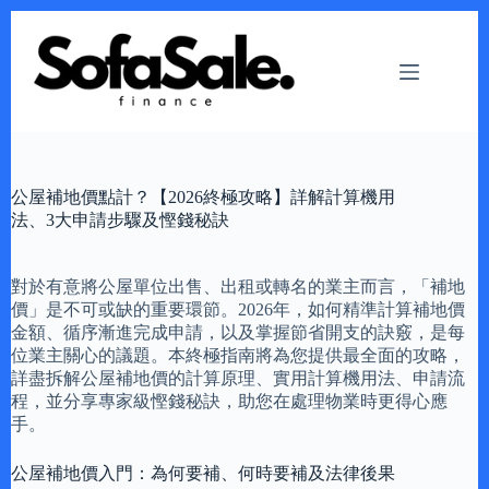
Skip
to
content
公屋補地價點計？【2026終極攻略】詳解計算機用
法、3大申請步驟及慳錢秘訣
對於有意將公屋單位出售、出租或轉名的業主而言，「補地
價」是不可或缺的重要環節。2026年，如何精準計算補地價
金額、循序漸進完成申請，以及掌握節省開支的訣竅，是每
位業主關心的議題。本終極指南將為您提供最全面的攻略，
詳盡拆解公屋補地價的計算原理、實用計算機用法、申請流
程，並分享專家級慳錢秘訣，助您在處理物業時更得心應
手。
公屋補地價入門：為何要補、何時要補及法律後果