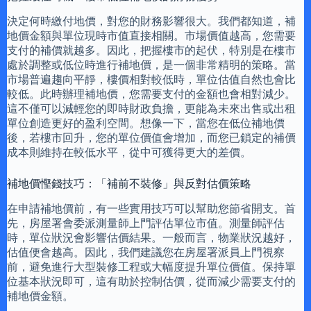
決定何時繳付地價，對您的財務影響很大。我們都知道，補
地價金額與單位現時市值直接相關。市場價值越高，您需要
支付的補價就越多。因此，把握樓市的起伏，特別是在樓市
處於調整或低位時進行補地價，是一個非常精明的策略。當
市場普遍趨向平靜，樓價相對較低時，單位估值自然也會比
較低。此時辦理補地價，您需要支付的金額也會相對減少。
這不僅可以減輕您的即時財政負擔，更能為未來出售或出租
單位創造更好的盈利空間。想像一下，當您在低位補地價
後，若樓市回升，您的單位價值會增加，而您已鎖定的補價
成本則維持在較低水平，從中可獲得更大的差價。
補地價慳錢技巧：「補前不裝修」與反對估價策略
在申請補地價前，有一些實用技巧可以幫助您節省開支。首
先，房屋署會委派測量師上門評估單位市值。測量師評估
時，單位狀況會影響估價結果。一般而言，物業狀況越好，
估值便會越高。因此，我們建議您在房屋署派員上門視察
前，避免進行大型裝修工程或大幅度提升單位價值。保持單
位基本狀況即可，這有助於控制估價，從而減少需要支付的
補地價金額。