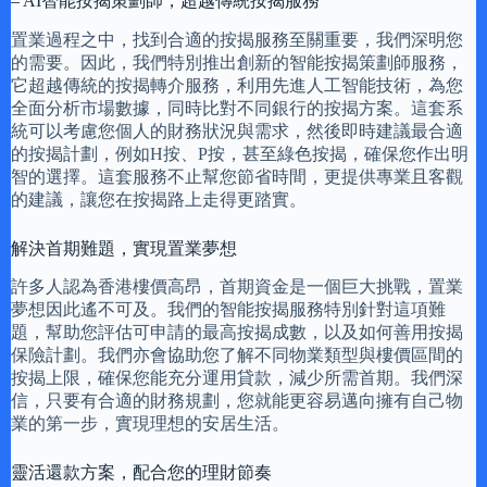
– AI智能按揭策劃師，超越傳統按揭服務
置業過程之中，找到合適的按揭服務至關重要，我們深明您
的需要。因此，我們特別推出創新的智能按揭策劃師服務，
它超越傳統的按揭轉介服務，利用先進人工智能技術，為您
全面分析市場數據，同時比對不同銀行的按揭方案。這套系
統可以考慮您個人的財務狀況與需求，然後即時建議最合適
的按揭計劃，例如H按、P按，甚至綠色按揭，確保您作出明
智的選擇。這套服務不止幫您節省時間，更提供專業且客觀
的建議，讓您在按揭路上走得更踏實。
解決首期難題，實現置業夢想
許多人認為香港樓價高昂，首期資金是一個巨大挑戰，置業
夢想因此遙不可及。我們的智能按揭服務特別針對這項難
題，幫助您評估可申請的最高按揭成數，以及如何善用按揭
保險計劃。我們亦會協助您了解不同物業類型與樓價區間的
按揭上限，確保您能充分運用貸款，減少所需首期。我們深
信，只要有合適的財務規劃，您就能更容易邁向擁有自己物
業的第一步，實現理想的安居生活。
靈活還款方案，配合您的理財節奏