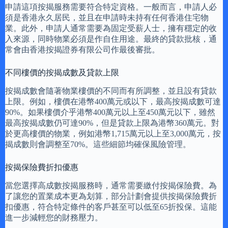
申請這項按揭服務需要符合特定資格。一般而言，申請人必
須是香港永久居民，並且在申請時未持有任何香港住宅物
業。此外，申請人通常需要為固定受薪人士，擁有穩定的收
入來源，同時物業必須是作自住用途。最終的貸款批核，通
常會由香港按揭證券有限公司作最後審批。
不同樓價的按揭成數及貸款上限
按揭成數會隨著物業樓價的不同而有所調整，並且設有貸款
上限。例如，樓價在港幣400萬元或以下，最高按揭成數可達
90%。如果樓價介乎港幣400萬元以上至450萬元以下，雖然
最高按揭成數仍可達90%，但是貸款上限為港幣360萬元。對
於更高樓價的物業，例如港幣1,715萬元以上至3,000萬元，按
揭成數則會調整至70%。這些細節均確保風險管理。
按揭保險費折扣優惠
當您選擇高成數按揭服務時，通常需要繳付按揭保險費。為
了讓您的置業成本更為划算，部分計劃會提供按揭保險費折
扣優惠，符合特定條件的客戶甚至可以低至65折投保。這能
進一步減輕您的財務壓力。