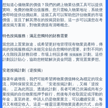
想知道心儀物業的價值？我們的網上物業估價工具可以提供
實時、免費的物業估值服務。您只需輸入物業地址，系統便
會即時提供估價結果。這個工具可以幫助您評估物業的市場
價值，並且了解其潛在的按揭貸款額。這一步可以讓您在考
慮按揭方案前，對物業價值有清晰概念。
特色按揭服務：滿足您獨特的財務需要
當您踏上置業旅途，或希望更好地管理現有物業資產時，傳
統的按揭服務或許未能完全貼合您獨特的需要。針對不同的
人生階段及財務目標，市場上特設多種
計劃。這些
按揭服務
計劃設計貼心，協助您輕鬆解決資金問題，實現置業夢想。
安老按揭計劃（逆按揭）
隨著年歲增長，我們可能希望將物業價值轉化為穩定的現金
流，同時保留安居之所。「安老按揭計劃」，又稱「逆按
揭」，正為此而設。透過此計劃，長者可將已供滿或尚有少
量按揭的自住物業抵押予銀行，然後每月收取固定或浮動的
年金，直至終老。申請人仍是物業業主，可以繼續安居，每
月又有穩定收入。這是一種靈活運用物業資產的方式，由香