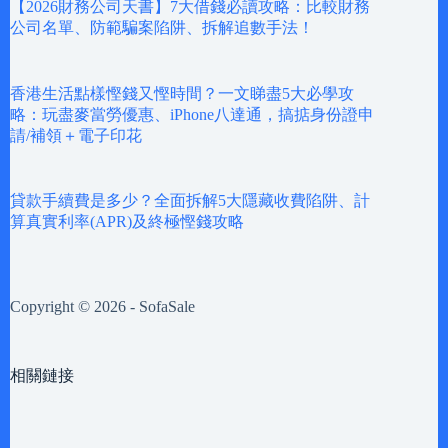
【2026財務公司天書】7大借錢必讀攻略：比較財務
公司名單、防範騙案陷阱、拆解追數手法！
香港生活點樣慳錢又慳時間？一文睇盡5大必學攻
略：玩盡麥當勞優惠、iPhone八達通，搞掂身份證申
請/補領＋電子印花
貸款手續費是多少？全面拆解5大隱藏收費陷阱、計
算真實利率(APR)及終極慳錢攻略
Copyright © 2026 - SofaSale
相關鏈接