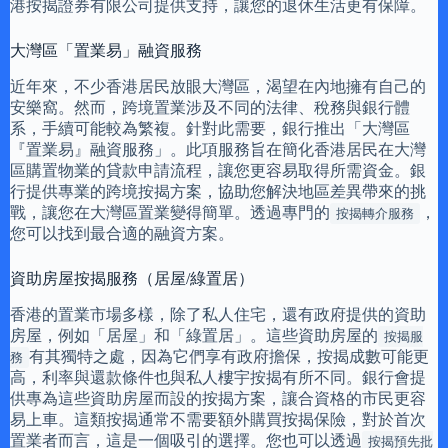
港按揭證券有限公司提供支持，讓您的退休生活更有保障。
大灣區「置業易」融資服務
近年來，不少香港居民放眼大灣區，渴望在內地擁有自己的
安樂窩。然而，跨境置業涉及不同的法律、稅務與銀行體
系，手續可能較為繁複。針對此需要，銀行推出「大灣區
『置業易』融資服務」。此項服務旨在簡化香港居民在大灣
區購置物業的貸款申請流程，讓您更容易取得所需資金。銀
行提供專業的跨境按揭方案，協助您解決地區差異帶來的挑
戰，讓您在大灣區置業變得簡單。透過專門的
，
按揭轉介服務
您可以找到最合適的融資方案。
資助房屋按揭服務（居屋/綠置居）
香港的置業市場多樣，除了私人住宅，還有政府提供的資助
房屋，例如「居屋」和「綠置居」。這些資助房屋的
按揭服
有其獨特之處，因為它們享有政府擔保，按揭成數可能更
務
高，利率與還款條件也與私人樓宇按揭有所不同。銀行會提
供專為這些資助房屋而設的按揭方案，讓合資格的市民更容
易上車。這類按揭通常不需要額外購買按揭保險，對於首次
置業者而言，這是一個吸引的選擇。您也可以透過
按揭預先批