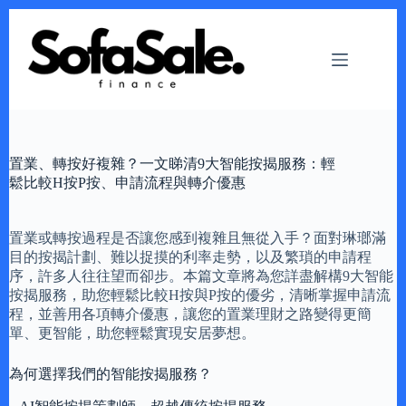
Skip
to
content
置業、轉按好複雜？一文睇清9大智能按揭服務：輕
鬆比較H按P按、申請流程與轉介優惠
置業或轉按過程是否讓您感到複雜且無從入手？面對琳瑯滿
目的按揭計劃、難以捉摸的利率走勢，以及繁瑣的申請程
序，許多人往往望而卻步。本篇文章將為您詳盡解構9大智能
按揭服務，助您輕鬆比較H按與P按的優劣，清晰掌握申請流
程，並善用各項轉介優惠，讓您的置業理財之路變得更簡
單、更智能，助您輕鬆實現安居夢想。
為何選擇我們的智能按揭服務？