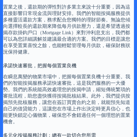
置業之後，還款期的彈性對許多業主來說十分重要，因為這
直接影響日常現金流與理財安排。我們的智能按揭服務提供
多種靈活還款方案，務求配合您獨特的理財節奏。無論您傾
向選擇較長的還款期來降低每月供款壓力，還是希望透過按
揭存款掛鈎戶口（Mortgage Link）來對沖利息支出，我們都
可以為您詳細講解並建議最合適的方案。我們的目標是讓您
在享受置業喜悅之餘，也能輕鬆管理每月供款，確保財務狀
況保持健康。
承諾快速審批，把握每個置業良機
在瞬息萬變的物業市場中，把握每個置業良機十分重要。我
們的智能按揭服務承諾快速審批，這是我們服務的一大優
勢。我們的系統能高效處理您的按揭申請，縮短傳統繁瑣的
審批流程，助您盡快獲得按揭批核結果。此外，我們提供按
揭預先批核服務，讓您在簽訂買賣合約之前，就能預先知道
自己的借貸能力，這讓您在市場上作出決定時更具信心，也
能更快鎖定心儀物業，確保您不會錯過任何一個理想的置業
機會。
多元化按揭服務計劃：總有一款切合您所需