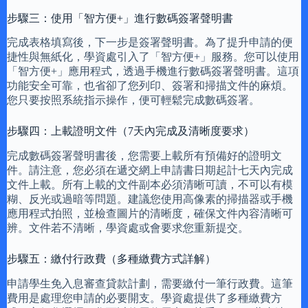
步驟三：使用「智方便+」進行數碼簽署聲明書
完成表格填寫後，下一步是簽署聲明書。為了提升申請的便
捷性與無紙化，學資處引入了「智方便+」服務。您可以使用
「智方便+」應用程式，透過手機進行數碼簽署聲明書。這項
功能安全可靠，也省卻了您列印、簽署和掃描文件的麻煩。
您只要按照系統指示操作，便可輕鬆完成數碼簽署。
步驟四：上載證明文件（7天內完成及清晰度要求）
完成數碼簽署聲明書後，您需要上載所有預備好的證明文
件。請注意，您必須在遞交網上申請書日期起計七天內完成
文件上載。所有上載的文件副本必須清晰可讀，不可以有模
糊、反光或過暗等問題。建議您使用高像素的掃描器或手機
應用程式拍照，並檢查圖片的清晰度，確保文件內容清晰可
辨。文件若不清晰，學資處或會要求您重新提交。
步驟五：繳付行政費（多種繳費方式詳解）
申請學生免入息審查貸款計劃，需要繳付一筆行政費。這筆
費用是處理您申請的必要開支。學資處提供了多種繳費方