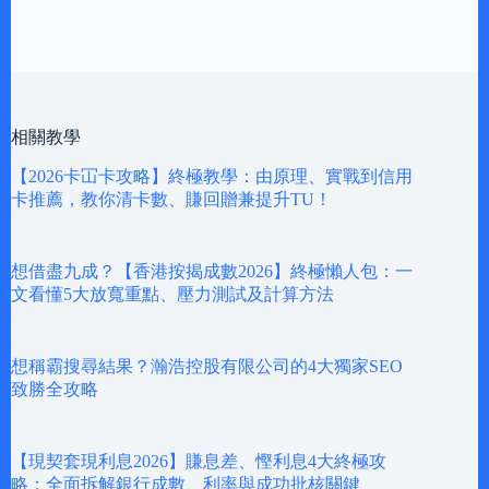
相關教學
【2026卡冚卡攻略】終極教學：由原理、實戰到信用
卡推薦，教你清卡數、賺回贈兼提升TU！
想借盡九成？【香港按揭成數2026】終極懶人包：一
文看懂5大放寬重點、壓力測試及計算方法
想稱霸搜尋結果？瀚浩控股有限公司的4大獨家SEO
致勝全攻略
【現契套現利息2026】賺息差、慳利息4大終極攻
略：全面拆解銀行成數、利率與成功批核關鍵