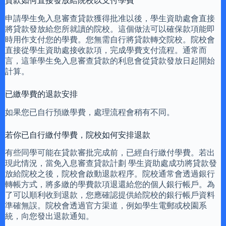
貸款如何直接發放給院校以支付學費
申請學生免入息審查貸款獲得批准以後，學生資助處會直接
將貸款發放給您所就讀的院校。這個做法可以確保款項能即
時用作支付您的學費。您無需自行將貸款轉交院校。院校會
直接從學生資助處接收款項，完成學費支付流程。通常而
言，這筆學生免入息審查貸款的利息會從貸款發放日起開始
計算。
已繳學費的退款安排
如果您已自行預繳學費，處理流程會稍有不同。
若你已自行繳付學費，院校如何安排退款
有些同學可能在貸款審批完成前，已經自行繳付學費。若出
現此情況，當免入息審查貸款計劃 學生資助處成功將貸款發
放給院校之後，院校會啟動退款程序。院校通常會透過銀行
轉帳方式，將多繳的學費款項退還給您的個人銀行帳戶。為
了可以順利收到退款，您應確認提供給院校的銀行帳戶資料
準確無誤。院校會透過官方渠道，例如學生電郵或校園系
統，向您發出退款通知。