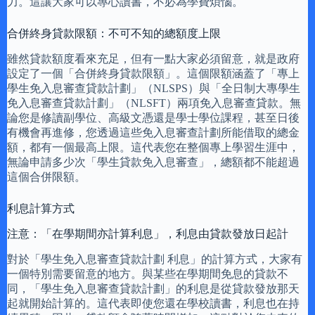
力。這讓大家可以專心讀書，不必為學費煩惱。
合併終身貸款限額：不可不知的總額度上限
雖然貸款額度看來充足，但有一點大家必須留意，就是政府
設定了一個「合併終身貸款限額」。這個限額涵蓋了「專上
學生免入息審查貸款計劃」（NLSPS）與「全日制大專學生
免入息審查貸款計劃」（NLSFT）兩項免入息審查貸款。無
論您是修讀副學位、高級文憑還是學士學位課程，甚至日後
有機會再進修，您透過這些免入息審查計劃所能借取的總金
額，都有一個最高上限。這代表您在整個專上學習生涯中，
無論申請多少次「學生貸款免入息審查」，總額都不能超過
這個合併限額。
利息計算方式
注意：「在學期間亦計算利息」，利息由貸款發放日起計
對於「學生免入息審查貸款計劃 利息」的計算方式，大家有
一個特別需要留意的地方。與某些在學期間免息的貸款不
同，「學生免入息審查貸款計劃」的利息是從貸款發放那天
起就開始計算的。這代表即使您還在學校讀書，利息也在持