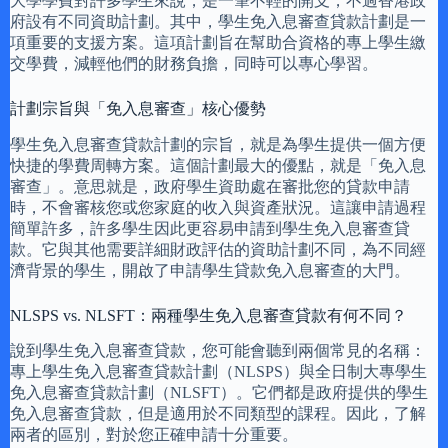
大學學費對許多學生來說，是一筆不輕的開支，不過香港政
府設有不同資助計劃。其中，學生免入息審查貸款計劃是一
項重要的支援方案。這項計劃旨在幫助合資格的專上學生繳
交學費，減輕他們的財務負擔，同時可以專心學習。
計劃宗旨與「免入息審查」核心優勢
學生免入息審查貸款計劃的宗旨，就是為學生提供一個方便
快捷的學費周轉方案。這個計劃最大的優點，就是「免入息
審查」。意思就是，政府學生資助處在審批您的貸款申請
時，不會審核您或您家庭的收入與資產狀況。這讓申請過程
簡單許多，許多學生因此更容易申請到學生免入息審查貸
款。它與其他需要詳細財政評估的資助計劃不同，為不同經
濟背景的學生，開啟了申請學生貸款免入息審查的大門。
NLSPS vs. NLSFT：兩種學生免入息審查貸款有何不同？
說到學生免入息審查貸款，您可能會聽到兩個常見的名稱：
專上學生免入息審查貸款計劃（NLSPS）與全日制大專學生
免入息審查貸款計劃（NLSFT）。它們都是政府提供的學生
免入息審查貸款，但是適用於不同類型的課程。因此，了解
兩者的區別，對於您正確申請十分重要。