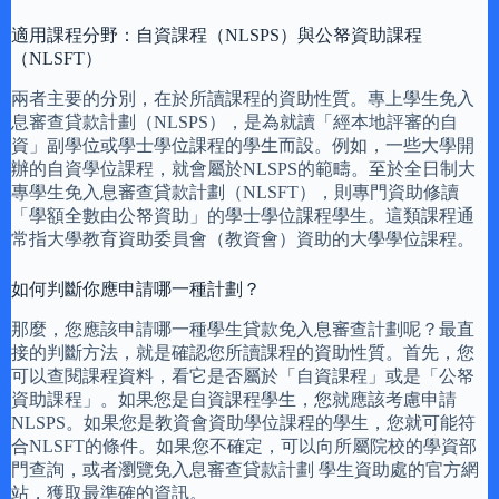
適用課程分野：自資課程（NLSPS）與公帑資助課程
（NLSFT）
兩者主要的分別，在於所讀課程的資助性質。專上學生免入
息審查貸款計劃（NLSPS），是為就讀「經本地評審的自
資」副學位或學士學位課程的學生而設。例如，一些大學開
辦的自資學位課程，就會屬於NLSPS的範疇。至於全日制大
專學生免入息審查貸款計劃（NLSFT），則專門資助修讀
「學額全數由公帑資助」的學士學位課程學生。這類課程通
常指大學教育資助委員會（教資會）資助的大學學位課程。
如何判斷你應申請哪一種計劃？
那麼，您應該申請哪一種學生貸款免入息審查計劃呢？最直
接的判斷方法，就是確認您所讀課程的資助性質。首先，您
可以查閱課程資料，看它是否屬於「自資課程」或是「公帑
資助課程」。如果您是自資課程學生，您就應該考慮申請
NLSPS。如果您是教資會資助學位課程的學生，您就可能符
合NLSFT的條件。如果您不確定，可以向所屬院校的學資部
門查詢，或者瀏覽免入息審查貸款計劃 學生資助處的官方網
站，獲取最準確的資訊。