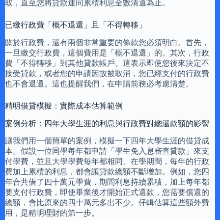
取，直至您將貸款連同累積利息全數清還為止。
已繳行政費「概不退還」且「不得轉移」
關於行政費，還有兩個非常重要的條款您必須明白。首先，
一旦繳交行政費，這個費用是「概不退還」的。其次，行政
費「不得轉移」到其他貸款帳戶。這表示即使您後來決定不
接受貸款，或者您的申請因故被取消，您已經支付的行政費
也不會退還。這也提醒我們，在申請前務必考慮清楚。
精明借貸模擬：實際成本估算範例
案例分析：四年大學生涯的利息與行政費對總還款額的影響
讓我們用一個簡單的案例，模擬一下四年大學生涯的借貸成
本。假設一位同學每年都申請「學生免入息審查貸款」來支
付學費，並且大學學費每年都相同。在學期間，每年的行政
費加上累積的利息，都會讓貸款總額不斷增加。例如，您四
年合共借了四十萬元學費，期間利息持續累積，加上每年都
要支付行政費，即使畢業後才開始正式還款，您需要償還的
總額，會比原來的四十萬元多出不少。仔輯估算這些額外費
用，是精明理財的第一步。