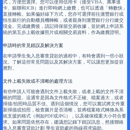
式，方便您選擇。您可以使用信用卡（接受VISA、萬事達
卡、銀聯和JCB）進行即時網上繳費，也可以透過「轉數快」
直接轉帳。如果偏好線下方式，您亦可選擇前往滙豐銀行或
恒生銀行的自動櫃員機轉帳，或者親身到滙豐銀行分行繳交
現金。完成繳費後，請記得保留交易收據，並於網上申請系
統的第五步上載收據照片或相關交易資料，作為繳費證明。
申請時的常見錯誤及解決方案
在申請學生免入息審查貸款的過程中，有時會遇到一些小狀
況。了解這些常見問題以及其解決方案，可以讓您更加從容
應對。
文件上載失敗或不清晰的處理方法
有些申請人可能會遇到文件上載失敗，或者上載的文件不清
晰的問題。這通常是因為文件格式不正確、檔案過大，或者
掃描/拍照時品質不佳。遇到這個情況，您可以嘗試將文件重
新掃描或拍照，檢查圖片是否清晰，並將檔案格式轉換為系
統支援的格式（例如PDF或JPG），以及確保檔案大小符合要
求。如果問題依然存在，建議您記錄下錯誤訊息，然後聯絡
免入息審查貸款計劃 學生資助處的熱線尋求協助。