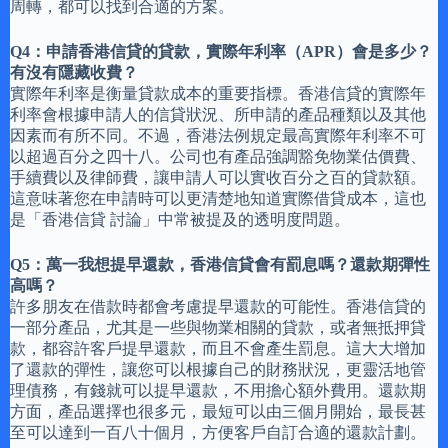
周轉，都可以找到合適的方案。
Q4：申請香港信貸的貸款，實際年利率（APR）會是多少？
有沒有隱藏收費？
實際年利率是衡量貸款成本的重要指標。香港信貸的實際年
利率會根據申請人的信貸狀況、所申請的產品種類以及其他
因素而有所不同。不過，香港法例規定最高實際年利率不可
以超過百分之四十八。公司也有產品強調豁免物業估價費、
手續費以及律師費，讓申請人可以實收百分之百的貸款額。
這意味著您在申請時可以更清楚地知道實際借貸成本，這也
是「香港信貸 討論」中常被提及的透明度問題。
Q5：萬一我想提早還款，香港信貸會有罰息嗎？還款期彈性
高嗎？
許多朋友在借款時都會考慮提早還款的可能性。香港信貸的
一部分產品，尤其是一些與物業相關的貸款，或者無抵押貸
款，都容許客戶提早還款，而且不會產生罰息。這大大增加
了還款的彈性，讓您可以根據自己的財務狀況，更靈活地管
理債務，有錢就可以提早還款，不用擔心額外費用。還款期
方面，產品選擇也很多元，最短可以由三個月開始，最長甚
至可以達到一百八十個月，方便客戶自訂合適的還款計劃。