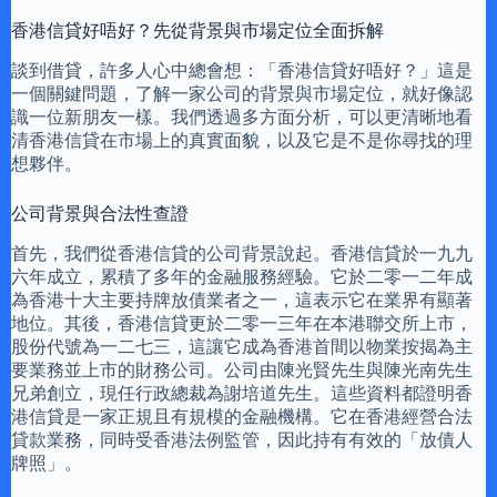
香港信貸好唔好？先從背景與市場定位全面拆解
談到借貸，許多人心中總會想：「香港信貸好唔好？」這是
一個關鍵問題，了解一家公司的背景與市場定位，就好像認
識一位新朋友一樣。我們透過多方面分析，可以更清晰地看
清香港信貸在市場上的真實面貌，以及它是不是你尋找的理
想夥伴。
公司背景與合法性查證
首先，我們從香港信貸的公司背景說起。香港信貸於一九九
六年成立，累積了多年的金融服務經驗。它於二零一二年成
為香港十大主要持牌放債業者之一，這表示它在業界有顯著
地位。其後，香港信貸更於二零一三年在本港聯交所上市，
股份代號為一二七三，這讓它成為香港首間以物業按揭為主
要業務並上市的財務公司。公司由陳光賢先生與陳光南先生
兄弟創立，現任行政總裁為謝培道先生。這些資料都證明香
港信貸是一家正規且有規模的金融機構。它在香港經營合法
貸款業務，同時受香港法例監管，因此持有有效的「放債人
牌照」。