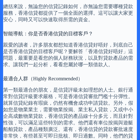
總括來說，無論您的信貸記錄如何，亦無論您需要哪種貸款
服務，香港信貸都提供了一個全面的選擇。這可以讓大家更
安心，同時又可以快速取得所需的資金。
智能導航：你是否香港信貸的目標客戶？
親愛的讀者，許多朋友都想知道香港信貸好唔好，到底自己
是否香港信貸的目標客戶呢？要解答「香港信貸好唔好」這
問題，最重要是看您的個人財務狀況，以及對貸款產品的需
求。讓我們一起分析，看看您屬於哪一類借款人。
最適合人群（Highly Recommended）
第一類最適合的朋友，是信貸評級未如理想的人士。銀行通
常對信貸評級要求嚴格，可是香港信貸審批門檻十分彈性。
就算信貸紀錄有瑕疵，仍然有機會成功申請貸款。另外，假
如您是物業業主，需要物業按揭、業主私人貸款，又或中小
企高成數物業貸款，香港信貸的產品線十分多元，而且針對
性強，可以滿足這些特別的需求。他們還有車位按揭與遊艇
船舶貸款，產品種類廣泛。還有，香港信貸的貸款審批速度
非常快，有些甚至可即日批核、即日過數。同時，他們的貸