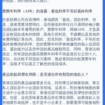
的焦點，我們值得深入探討。
實際年利率（APR）的迷霧：最低利率不等於最終利率
許多財務公司在宣傳時，會強調其「最低」貸款利率。但
是，讀者需要清楚明白，這些最低利率往往只適用於極少數
信貸紀錄非常優秀的客戶。實際年利率，簡稱APR，才是真
正反映貸款成本的指標，因為它把利息、手續費以及其他所
有費用都計算在內。因此，您見到的「最低利率」不等於您
最終會獲得的利率。您的實際年利率會根據您的個人信貸狀
況、還款能力以及所申請的產品種類而定。同時，香港法例
規定，所有貸款的最高實際年利率不得超過百分之四十八。
所以，在比較不同貸款方案時，務必查詢並比較實際年利
率，這樣才可以真正了解您的借貸成本。
產品焦點與潛在局限：是否適合所有類型的借款人？
香港信貸的產品線確實多元化，特別專注於物業按揭、業主
私人貸款及中小企貸款等領域。這表示，對於擁有物業的業
主或中小企業主而言，香港信貸可能提供較具彈性的借貸方
案。但是，這也意味著其產品存在潛在局限。如果借款人沒
有物業作為抵押，也不是中小企東主，那麼選擇可能會相對