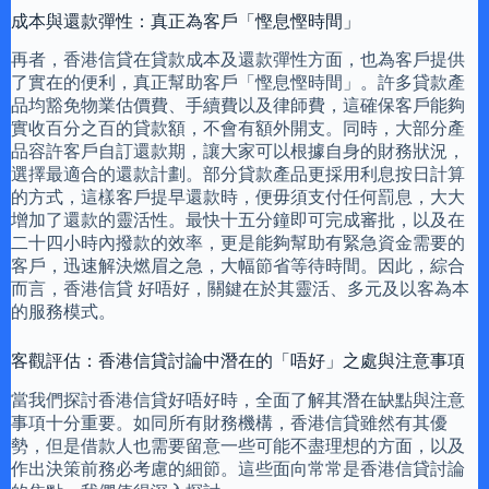
成本與還款彈性：真正為客戶「慳息慳時間」
再者，香港信貸在貸款成本及還款彈性方面，也為客戶提供
了實在的便利，真正幫助客戶「慳息慳時間」。許多貸款產
品均豁免物業估價費、手續費以及律師費，這確保客戶能夠
實收百分之百的貸款額，不會有額外開支。同時，大部分產
品容許客戶自訂還款期，讓大家可以根據自身的財務狀況，
選擇最適合的還款計劃。部分貸款產品更採用利息按日計算
的方式，這樣客戶提早還款時，便毋須支付任何罰息，大大
增加了還款的靈活性。最快十五分鐘即可完成審批，以及在
二十四小時內撥款的效率，更是能夠幫助有緊急資金需要的
客戶，迅速解決燃眉之急，大幅節省等待時間。因此，綜合
而言，香港信貸 好唔好，關鍵在於其靈活、多元及以客為本
的服務模式。
客觀評估：香港信貸討論中潛在的「唔好」之處與注意事項
當我們探討香港信貸好唔好時，全面了解其潛在缺點與注意
事項十分重要。如同所有財務機構，香港信貸雖然有其優
勢，但是借款人也需要留意一些可能不盡理想的方面，以及
作出決策前務必考慮的細節。這些面向常常是香港信貸討論