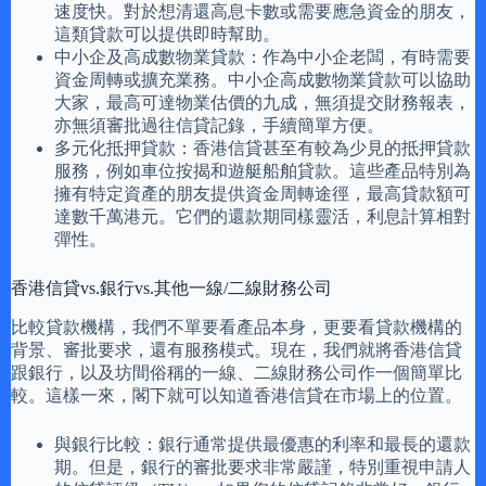
速度快。對於想清還高息卡數或需要應急資金的朋友，
這類貸款可以提供即時幫助。
中小企及高成數物業貸款：作為中小企老闆，有時需要
資金周轉或擴充業務。中小企高成數物業貸款可以協助
大家，最高可達物業估價的九成，無須提交財務報表，
亦無須審批過往信貸記錄，手續簡單方便。
多元化抵押貸款：香港信貸甚至有較為少見的抵押貸款
服務，例如車位按揭和遊艇船舶貸款。這些產品特別為
擁有特定資產的朋友提供資金周轉途徑，最高貸款額可
達數千萬港元。它們的還款期同樣靈活，利息計算相對
彈性。
香港信貸vs.銀行vs.其他一線/二線財務公司
比較貸款機構，我們不單要看產品本身，更要看貸款機構的
背景、審批要求，還有服務模式。現在，我們就將香港信貸
跟銀行，以及坊間俗稱的一線、二線財務公司作一個簡單比
較。這樣一來，閣下就可以知道香港信貸在市場上的位置。
與銀行比較：銀行通常提供最優惠的利率和最長的還款
期。但是，銀行的審批要求非常嚴謹，特別重視申請人