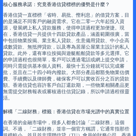
核心服務承諾：究竟香港信貸標榜的優勢是什麼？
香港信貸一直標榜「省時、易批、慳利息」的借貸方案，目
的是滿足不同客戶的融資需求。它在二零一六年起投入資
源，發展網上私人貸款服務，使得申請過程更加便捷。現
在，香港信貸一共提供十四款貸款產品，涵蓋範圍很廣，當
中包括物業按揭、業主私人貸款、生意備用貸款、中小企高
成數貸款、無抵押貸款，以及專為居屋公屋業主設計的私人
貸款。此外，還有車位按揭與遊艇船舶貸款等多元選擇。它
的申請過程也很簡單，客戶可以透過電話或網上提交申請，
同時只需提供基本個人資料。最快十五分鐘就可以完成審
批，並且在二十四小時內撥款。大部分產品都豁免物業估價
費、手續費以及律師費，確保客戶可以實收百分之百的貸款
額。香港信貸也容許客戶自訂還款期，一些物業相關產品更
無需提交財務報表或審核過往信貸記錄，所以申請過程很靈
活。
解構「二線財務」標籤：香港信貸在市場光譜中的真實位置
在香港的金融市場中，很多人都會討論「二線財務」這個
詞。不過，「二線財務」並非一個官方稱謂，它通常指那些
規模較小，並且並非環聯信貸（TU）會員的財務公司。香港