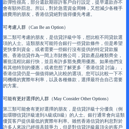
款彈性很高，部分還款期容許客戶自行設定，提早還款亦不
會有額外罰息。所以，對於急需資金周轉，又想減少各種手
續費用的朋友，香港信貸絕對值得優先考慮。
可考慮人群（Can Be an Option）
第二類可考慮的朋友，是信貸評級中等，想比較不同貸款選
項的人士。這類朋友可能符合銀行一些貸款條件，但是希望
更快拿到資金，或者需要一些銀行沒有提供的特定貸款服
務。香港信貸作為一間上市財務公司，貸款產品種類齊全，
審批流程比銀行快，並且有許多豁免費用優惠。如果他們沒
有其他特別的優惠，或者您想了解更多「香港信貸 討論」，
香港信貸仍是一個值得納入比較的選項。您可以比較一下不
同機構的實際年利率，以及各種條款，選擇最符合自己需要
的方案。
可能有更好選擇的人群（May Consider Other Options）
第三類可能會有更好選擇的朋友，是信貸評級十分優良（例
如環聯信貸評級達到A級或B級）的人士。銀行通常會向這類
優質客戶提供最低的實際年利率。雖然香港信貸的利息對於
許多人來說已經很具競爭力，但是對信貸評級最頂尖的客戶