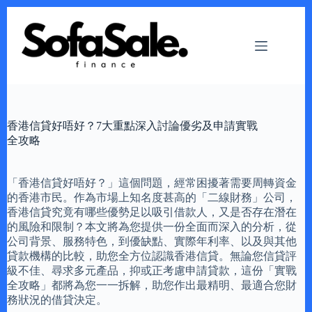
Skip
to
content
香港信貸好唔好？7大重點深入討論優劣及申請實戰
全攻略
「香港信貸好唔好？」這個問題，經常困擾著需要周轉資金
的香港市民。作為市場上知名度甚高的「二線財務」公司，
香港信貸究竟有哪些優勢足以吸引借款人，又是否存在潛在
的風險和限制？本文將為您提供一份全面而深入的分析，從
公司背景、服務特色，到優缺點、實際年利率、以及與其他
貸款機構的比較，助您全方位認識香港信貸。無論您信貸評
級不佳、尋求多元產品，抑或正考慮申請貸款，這份「實戰
全攻略」都將為您一一拆解，助您作出最精明、最適合您財
務狀況的借貸決定。