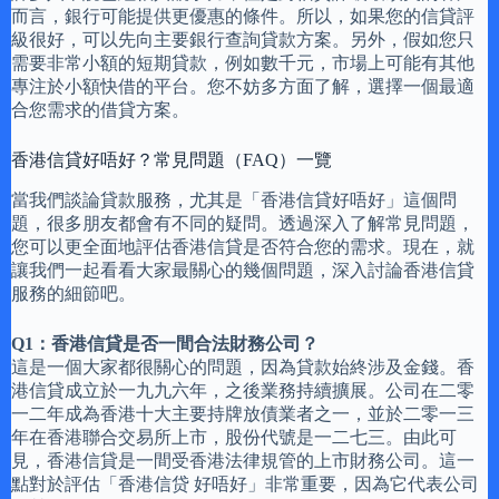
而言，銀行可能提供更優惠的條件。所以，如果您的信貸評
級很好，可以先向主要銀行查詢貸款方案。另外，假如您只
需要非常小額的短期貸款，例如數千元，市場上可能有其他
專注於小額快借的平台。您不妨多方面了解，選擇一個最適
合您需求的借貸方案。
香港信貸好唔好？常見問題（FAQ）一覽
當我們談論貸款服務，尤其是「香港信貸好唔好」這個問
題，很多朋友都會有不同的疑問。透過深入了解常見問題，
您可以更全面地評估香港信貸是否符合您的需求。現在，就
讓我們一起看看大家最關心的幾個問題，深入討論香港信貸
服務的細節吧。
Q1：香港信貸是否一間合法財務公司？
這是一個大家都很關心的問題，因為貸款始終涉及金錢。香
港信貸成立於一九九六年，之後業務持續擴展。公司在二零
一二年成為香港十大主要持牌放債業者之一，並於二零一三
年在香港聯合交易所上市，股份代號是一二七三。由此可
見，香港信貸是一間受香港法律規管的上市財務公司。這一
點對於評估「香港信贷 好唔好」非常重要，因為它代表公司