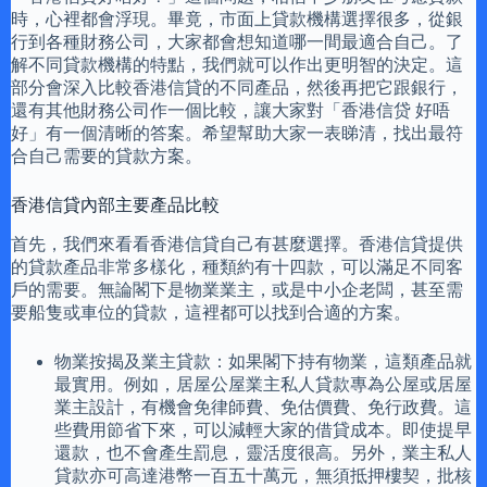
時，心裡都會浮現。畢竟，市面上貸款機構選擇很多，從銀
行到各種財務公司，大家都會想知道哪一間最適合自己。了
解不同貸款機構的特點，我們就可以作出更明智的決定。這
部分會深入比較香港信貸的不同產品，然後再把它跟銀行，
還有其他財務公司作一個比較，讓大家對「香港信贷 好唔
好」有一個清晰的答案。希望幫助大家一表睇清，找出最符
合自己需要的貸款方案。
香港信貸內部主要產品比較
首先，我們來看看香港信貸自己有甚麼選擇。香港信貸提供
的貸款產品非常多樣化，種類約有十四款，可以滿足不同客
戶的需要。無論閣下是物業業主，或是中小企老闆，甚至需
要船隻或車位的貸款，這裡都可以找到合適的方案。
物業按揭及業主貸款：如果閣下持有物業，這類產品就
最實用。例如，居屋公屋業主私人貸款專為公屋或居屋
業主設計，有機會免律師費、免估價費、免行政費。這
些費用節省下來，可以減輕大家的借貸成本。即使提早
還款，也不會產生罰息，靈活度很高。另外，業主私人
貸款亦可高達港幣一百五十萬元，無須抵押樓契，批核