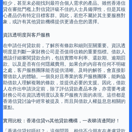
較少，甚至未必能找到最符合個人需求的產品。雖然香港信
貸在審批門檻上對信貸評級不佳的人士具備彈性，但是其核
心產品仍有特定目標客群。因此，若您不屬於其主要服務對
象，或許有其他貸款機構提供更適合您的選擇。
資訊透明度與客戶服務
在申請任何貸款前，了解所有條款和細則至關重要。資訊透
明度是判斷一家財務公司是否值得信賴的重要指標。借款人
應該仔細審閱貸款合約，包括實際年利率、還款期、逾期罰
款、以及是否有任何隱藏費用。如果合約內容有任何不明確
之處，客戶服務團隊能否提供清晰、及時的解答，會直接影
響借款人的體驗。一個良好且專業的客戶服務團隊，能夠協
助借款人理解複雜的條款，並提供必要的支援。因此，借款
人在作出申請決定前，除了評估貸款產品本身，亦需要考慮
財務公司在資訊透明度以及客戶服務方面的表現。這些都是
香港信貸討論中經常被提及，而且與借款人權益息息相關的
重點。
實用比較：香港信貸vs其他貸款機構，一表睇清邊間好！
「香港信貸好唔好？」這個問題，相信不少朋友在考慮貸款