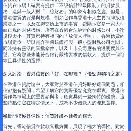
信貸在市場上確實有提供「不設信貸評級限制」的貸款服
務，這與一般人對「二線財務」的印象有相似之處。但是，
香港信貸的背景與規模，例如它作為香港十大主要持牌放債
業者之一，以及在聯交所上市的事實，都顯示它是一家大型
而正規的財務機構。所有在香港合法經營的財務公司，不論
規模大小，其實都持有相同的「放債人牌照」。香港信貸的
市場定位，所以是介乎傳統銀行與一般小型財務公司之間，
同時擁有靈活的審批條件，以及上市公司應有的透明度與信
譽。它為那些未能符合銀行嚴格要求的借款人，提供一個可
靠且具彈性的選擇。
深入討論：香港信貸的「好」在哪裡？（優點與獨特之處）
在香港信貸討論中，大家對於香港信貸好唔好這個問題，相
信都抱有疑問，希望了解它的實際優點究竟在哪裏。香港信
貸作為市場上的重要參與者，確實具備一些獨特的優勢。這
些特點使它在特定情況下，成為不少借款人的理想選擇。
審批門檻極具彈性：信貸評級不佳者的曙光
首先，香港信貸在貸款審批方面，展現了極大的彈性。對於