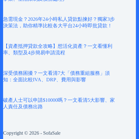
急需現金？2026年24小時私人貸款點揀好？獨家3步
決策法，助你精準比較各大平台24小時即批貸款！
【資產抵押貸款全攻略】想活化資產？一文看懂利
率、類型及4步簡易申請流程
深受債務困擾？一文看清7大「債務重組服務」須
知：全面比較IVA、DRP、費用與影響
破產人士可以申請$10000嗎？一文看清5大影響、家
人責任及債務出路
Copyright © 2026 - SofaSale