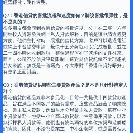
經營穩健，運作透明。
Q2：香港信貸的審批流程和速度如何？聽說審批很彈性，是
不是真的？
很多朋友都會問到香港信貸的審批速度。公司在二零一六年
開始投入資源發展網上私人貸款服務，目的是讓申請過程更
方便。他們主打省時、易批的借貸方案。客戶可以透過電話
或網上平台提交申請，最快十五分鐘就可以完成審批，並在
二十四小時內收到款項。整個過程省卻了繁瑣的文件往來。
而且，公司不設信貸評級限制，這對於信貸紀錄不太理想的
朋友來說，無疑是一道曙光，令大家對「香港信貸好唔好」
有更多正面討論。
Q3：香港信貸提供哪些主要貸款產品？是不是只針對特定人
群？
香港信貸的產品線非常多元化，目前一共提供十四款貸款產
品，旨在滿足不同客戶的融資需求。這些產品涵蓋了物業按
揭、業主私人貸款，例如居屋公屋業主私人貸款，還有中小
企貸款業務，包括中小企高成數貸款、生意備用貸款，以及
無抵押私人貸款等。他們也有較為獨特的車位按揭和遊艇船
舶貸款。因此，不論您是業主、中小企老闆，或是需要個人