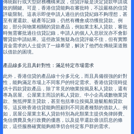
傳統銀行或大型財務機構來說，信貸評級是決定貸款申請成
敗的關鍵。可是，香港信貸能夠在審批時，不設嚴格的信貸
評級限制。這表示即使申請人過往的信貸紀錄不夠理想，甚
至有遲還款、破產等記錄，仍然有機會成功獲批貸款。例
如，部分與物業相關的貸款產品，例如業主私人貸款，審批
時無需審批過往信貸記錄，申請人的個人入息狀況亦不會影
響貸款申請結果。這些政策無疑為信貸評級不佳，但有實際
資金需求的人士提供了一線希望，解決了他們在傳統渠道難
以借款的困境。
產品線多元且具針對性：滿足特定市場需求
此外，香港信貸的產品線十分多元化，而且具備很強的針對
性，能夠滿足市場上不同客戶的特定需求。香港信貸現時提
供十四款貸款產品，除了常見的物業按揭及私人貸款，還有
專為居屋、公屋業主而設的私人貸款、中小企高成數物業貸
款、無抵押業主貸款，甚至包括車位按揭及遊艇船舶貸款
等。這反映香港信貸能夠照顧到不同資產種類的借款人。例
如，居屋公屋業主私人貸款特別為此類業主提供免律師費、
免估價費及免行政費的優惠，以及提早還款毋須罰息的條
款，這些服務確實能夠精準切合特定客戶群的需求。