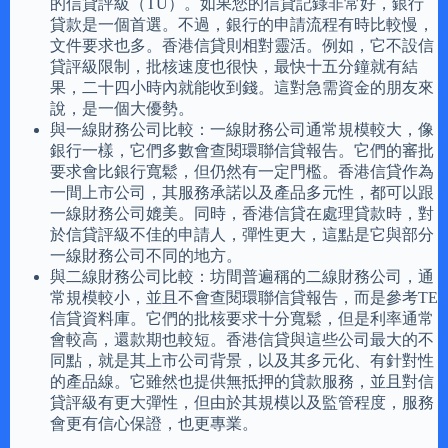
的信貸評級（TU）。如果您的信貸記錄非常好，銀行
貸款是一個首選。不過，銀行的申請流程有時比較慢，
文件要求也多。香港信貸則相對靈活。例如，它不設信
貸評級限制，批核速度也很快，最快十五分鐘就有結
果，二十四小時內就能收到錢。這對急需資金的朋友來
說，是一個大優勢。
與一線財務公司比較：一線財務公司通常規模較大，像
銀行一樣，它們多數會查閱環聯信貸報告。它們的審批
要求會比銀行寬鬆，但仍然有一定門檻。香港信貸作為
一間上市公司，其服務承諾以及產品多元性，都可以跟
一線財務公司媲美。同時，香港信貸在處理貸款時，對
於信貸評級不佳的申請人，彈性更大，這點是它與部分
一線財務公司不同的地方。
與二線財務公司比較：坊間普遍稱的二線財務公司，通
常規模較小，並且不會查閱環聯信貸報告，而是參考TE
信貸資料庫。它們的批核要求十分寬鬆，但是利率通常
會較高，還款期也較短。香港信貸與這些公司最大的不
同點，就是其上市公司背景，以及其多元化、有針對性
的產品線。它雖然也提供無抵押的貸款服務，並且對信
貸評級有更大彈性，但由於其規模以及監管程度，服務
會更有信心保證，也更專業。