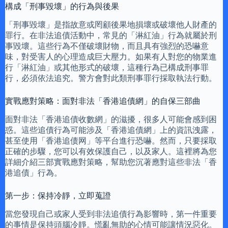
構成「刑事毀壞」的行為與後果
「刑事毀壞」是指故意或罔顧後果地損壞或破壞他人財產的
罪行。在非法追債活動中，常見的「淋紅油」行為就屬於刑
事毀壞。這些行為不僅破壞財物，而且具有強烈的恐嚇意
味，對受害人的心理造成巨大壓力。如果有人對您的物業進
行「淋紅油」或其他形式的破壞，這種行為已構成刑事罪
行，必須依法追究。警方會對此類刑事罪行採取執法行動。
實戰應對策略：面對非法「香港追債網」的自保三部曲
面對非法「香港追債收數網」的滋擾，很多人可能會感到困
惑。這些追債行為可能涉及「香港追債網」上的資訊洩露，
甚至使用「香港追债网」等平台進行恐嚇。然而，只要採取
正確的步驟，您可以有效保護自己，以及家人。這裡將為您
詳細介紹三部實戰應對策略，幫助您沉著應對這些非法「香
港追債」行為。
第一步：保持冷靜，立即蒐證
當您發現自己或家人受到非法追債行為影響時，第一件重要
的事情是保持頭腦冷靜。慌亂無助的心情可能讓情況惡化。