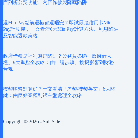
面剖析公契功能、內容條款與隱藏陷阱
還Min Pay點解還極都還唔完？即試最強信用卡Min
Pay計算機，一文看清6大Min Pay計算方法、利息陷阱
及智能還款策略
政府借糧是福利還是陷阱？公務員必睇「政府借大
糧」6大重點全攻略：由申請步驟、按揭影響到財務
合規
樓契唔齊點算好？一文看清「屋契/樓契英文」6大關
鍵：由良好業權到銀主盤處理全攻略
Copyright © 2026 - SofaSale