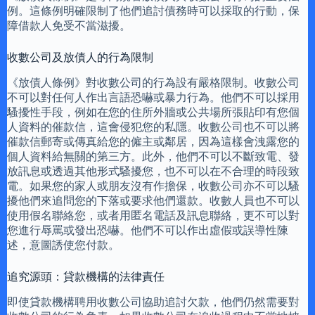
例。這條例明確限制了他們追討債務時可以採取的行動，保
障借款人免受不當滋擾。
收數公司及放債人的行為限制
《放債人條例》對收數公司的行為設有嚴格限制。收數公司
不可以對任何人作出言語恐嚇或暴力行為。他們不可以採用
騷擾性手段，例如在您的住所外牆或公共場所張貼印有您個
人資料的催款信，這會侵犯您的私隱。收數公司也不可以將
催款信郵寄或傳真給您的僱主或鄰居，因為這樣會洩露您的
個人資料給無關的第三方。此外，他們不可以不斷致電、發
放訊息或透過其他形式騷擾您，也不可以在不合理的時段致
電。如果您的家人或朋友沒有作擔保，收數公司亦不可以騷
擾他們來追問您的下落或要求他們還款。收數人員也不可以
使用假名聯絡您，或者用匿名電話及訊息聯絡，更不可以對
您進行辱罵或發出恐嚇。他們不可以作出虛假或誤導性陳
述，意圖誘使您付款。
追究源頭：貸款機構的法律責任
即使貸款機構聘用收數公司協助追討欠款，他們仍然需要對