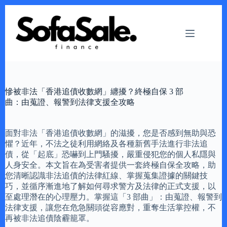
Skip
to
content
慘被非法「香港追債收數網」纏擾？終極自保 3 部
曲：由蒐證、報警到法律支援全攻略
面對非法「香港追債收數網」的滋擾，您是否感到無助與恐
懼？近年，不法之徒利用網絡及各種新舊手法進行非法追
債，從「起底」恐嚇到上門騷擾，嚴重侵犯您的個人私隱與
人身安全。本文旨在為受害者提供一套終極自保全攻略，助
您清晰認識非法追債的法律紅線、掌握蒐集證據的關鍵技
巧，並循序漸進地了解如何尋求警方及法律的正式支援，以
至處理潛在的心理壓力。掌握這「3 部曲」：由蒐證、報警到
法律支援，讓您在危急關頭從容應對，重奪生活掌控權，不
再被非法追債陰霾籠罩。