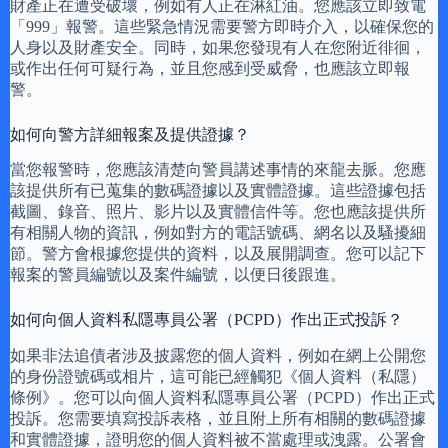
財產正在遭受破壞，例如有人正在淋紅油。您應該立即致電
「999」報警。這些緊急情況需要警方即時介入，以確保您的
人身以及財產安全。同時，如果您發現有人在您附近徘徊，
或作出任何可疑行為，並且您感到受威脅，也應該立即報
警。
如何向警方詳細報案及提供證據？
當您報警時，您應該清楚向警員講述事情的來龍去脈。您應
該提供所有已蒐集的數碼證據以及實體證據。這些證據包括
截圖、錄音、照片、影片以及實體信件等。您也應該提供所
有相關人物的資訊，例如對方的電話號碼、網名以及騷擾細
節。警方會根據您提供的資料，以及展開調查。您可以記下
報案的警員編號以及案件編號，以便日後跟進。
如何向個人資料私隱專員公署（PCPD）作出正式投訴？
如果非法追債者涉及披露您的個人資料，例如在網上公開您
的身份證號碼或相片，這可能已經觸犯《個人資料（私隱）
條例》。您可以向個人資料私隱專員公署（PCPD）作出正式
投訴。您需要填寫投訴表格，並且附上所有相關的數碼證據
和實體證據，證明您的個人資料被不當處理或洩露。公署會