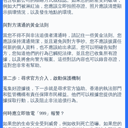
包含收數公司的聯絡方式或標誌。如果您的財產受到破壞，
例如大門被淋紅油，您應該立即拍照存證。照片應該清楚顯
示損壞情況，以及發生地點的環境。
與對方溝通的黃金法則
當您不得不與非法追債者溝通時，請記住一些黃金法則。您
應該保持溝通簡潔，並且避免與對方爭吵。您不應該披露任
何新的個人資料，也不應該給出承諾。您可以明確告知對
方，您知道他們的行為已觸犯法律。並且您已收集所有證
據，以及將會向警方報案。這些對話內容也可以錄音存證，
這對您非常有幫助。
第二步：尋求官方介入，啟動保護機制
蒐集好證據後，下一步就是尋求官方協助。香港的執法部門
和監管機構有責任保障市民權益。他們可以根據您提供的證
據採取行動，以及阻止非法追債行為。
何時應立即致電「999」報警？
如果您的生命安全受到威脅，例如收到死亡恐嚇。如果您的