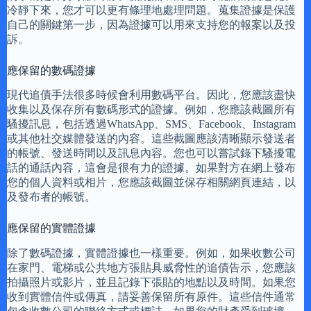
冷靜下來，您才可以更有條理地處理問題。蒐集證據是保護
自己的關鍵第一步，因為證據可以用來支持您的報案以及投
訴。
應保留的數碼證據
現代追債手法很多時候會利用數碼平台。因此，您應該盡快
收集以及保存所有數碼形式的證據。例如，您應該截圖所有
騷擾訊息，包括透過WhatsApp、SMS、Facebook、Instagram
或其他社交媒體發送的內容。這些截圖應該清晰顯示發送者
的帳號、發送時間以及訊息內容。您也可以嘗試錄下騷擾電
話的通話內容，這會是很有力的證據。如果對方在網上發布
您的個人資料或相片，您應該截圖並保存相關網頁連結，以
及發布者的帳號。
應保留的實體證據
除了數碼證據，實體證據也一樣重要。例如，如果收數公司
在家門、電梯或公共地方張貼具威脅性的追債告示，您應該
拍攝照片或影片，並且記錄下張貼的地點以及時間。如果您
收到實體信件或傳真，請妥善保留所有原件。這些信件通常