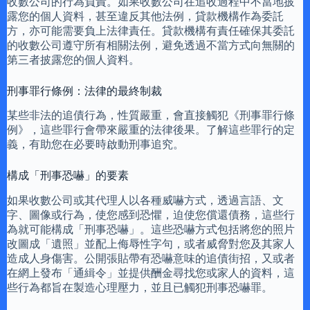
收數公司的行為負責。如果收數公司在追收過程中不當地披
露您的個人資料，甚至違反其他法例，貸款機構作為委託
方，亦可能需要負上法律責任。貸款機構有責任確保其委託
的收數公司遵守所有相關法例，避免透過不當方式向無關的
第三者披露您的個人資料。
刑事罪行條例：法律的最終制裁
某些非法的追債行為，性質嚴重，會直接觸犯《刑事罪行條
例》，這些罪行會帶來嚴重的法律後果。了解這些罪行的定
義，有助您在必要時啟動刑事追究。
構成「刑事恐嚇」的要素
如果收數公司或其代理人以各種威嚇方式，透過言語、文
字、圖像或行為，使您感到恐懼，迫使您償還債務，這些行
為就可能構成「刑事恐嚇」。這些恐嚇方式包括將您的照片
改圖成「遺照」並配上侮辱性字句，或者威脅對您及其家人
造成人身傷害。公開張貼帶有恐嚇意味的追債街招，又或者
在網上發布「通緝令」並提供酬金尋找您或家人的資料，這
些行為都旨在製造心理壓力，並且已觸犯刑事恐嚇罪。