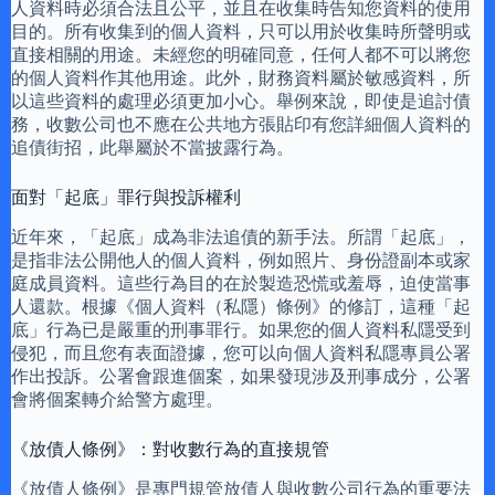
人資料時必須合法且公平，並且在收集時告知您資料的使用
目的。所有收集到的個人資料，只可以用於收集時所聲明或
直接相關的用途。未經您的明確同意，任何人都不可以將您
的個人資料作其他用途。此外，財務資料屬於敏感資料，所
以這些資料的處理必須更加小心。舉例來說，即使是追討債
務，收數公司也不應在公共地方張貼印有您詳細個人資料的
追債街招，此舉屬於不當披露行為。
面對「起底」罪行與投訴權利
近年來，「起底」成為非法追債的新手法。所謂「起底」，
是指非法公開他人的個人資料，例如照片、身份證副本或家
庭成員資料。這些行為目的在於製造恐慌或羞辱，迫使當事
人還款。根據《個人資料（私隱）條例》的修訂，這種「起
底」行為已是嚴重的刑事罪行。如果您的個人資料私隱受到
侵犯，而且您有表面證據，您可以向個人資料私隱專員公署
作出投訴。公署會跟進個案，如果發現涉及刑事成分，公署
會將個案轉介給警方處理。
《放債人條例》：對收數行為的直接規管
《放債人條例》是專門規管放債人與收數公司行為的重要法