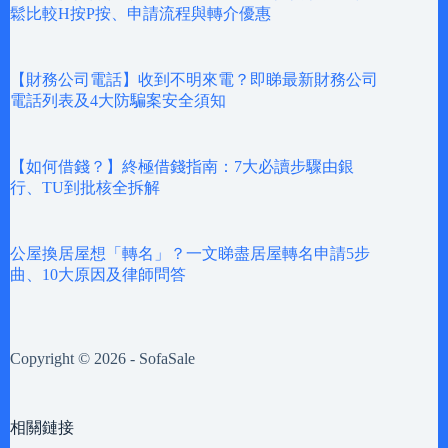
鬆比較H按P按、申請流程與轉介優惠
【財務公司電話】收到不明來電？即睇最新財務公司
電話列表及4大防騙案安全須知
【如何借錢？】終極借錢指南：7大必讀步驟由銀
行、TU到批核全拆解
公屋換居屋想「轉名」？一文睇盡居屋轉名申請5步
曲、10大原因及律師問答
Copyright © 2026 - SofaSale
相關鏈接