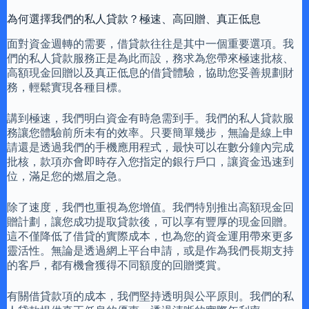
為何選擇我們的私人貸款？極速、高回贈、真正低息
面對資金週轉的需要，借貸款往往是其中一個重要選項。我
們的私人貸款服務正是為此而設，務求為您帶來極速批核、
高額現金回贈以及真正低息的借貸體驗，協助您妥善規劃財
務，輕鬆實現各種目標。
講到極速，我們明白資金有時急需到手。我們的私人貸款服
務讓您體驗前所未有的效率。只要簡單幾步，無論是線上申
請還是透過我們的手機應用程式，最快可以在數分鐘內完成
批核，款項亦會即時存入您指定的銀行戶口，讓資金迅速到
位，滿足您的燃眉之急。
除了速度，我們也重視為您增值。我們特別推出高額現金回
贈計劃，讓您成功提取貸款後，可以享有豐厚的現金回贈。
這不僅降低了借貸的實際成本，也為您的資金運用帶來更多
靈活性。無論是透過網上平台申請，或是作為我們長期支持
的客戶，都有機會獲得不同額度的回贈獎賞。
有關借貸款項的成本，我們堅持透明與公平原則。我們的私