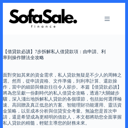
Skip
to
content
【借貸款必讀】7步拆解私人借貸款項：由申請、利
率到操作辦法全攻略
面對突如其來的資金需求，私人貸款無疑是不少人的周轉之
選。然而，從申請資格、文件準備，到利率計算、還款操
作，當中的細節與條款往往令人卻步。本篇【借貸款必讀】
將為您呈獻一份劃時代的私人借貸全攻略，透過7大關鍵步
驟，深入淺出地拆解私人貸款的各個環節，包括如何選擇極
速、高回贈及真正低息的方案、智能理財功能運用、靈活資
金策略，以至成本分析與信貸安全考量。無論您是首次申
請，還是希望成為更精明的借款人，本文都將助您全面掌握
私人貸款的精髓，輕鬆主導您的財務未來。