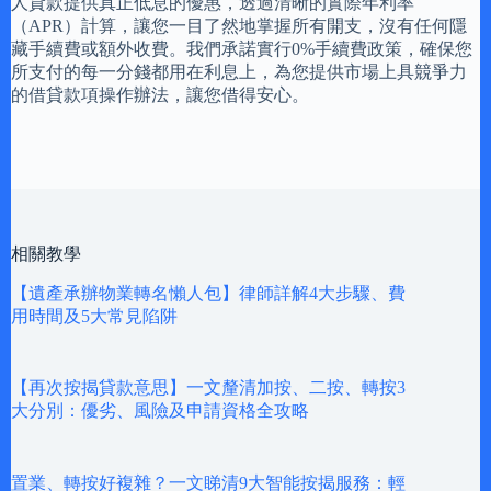
人貸款提供真正低息的優惠，透過清晰的實際年利率
（APR）計算，讓您一目了然地掌握所有開支，沒有任何隱
藏手續費或額外收費。我們承諾實行0%手續費政策，確保您
所支付的每一分錢都用在利息上，為您提供市場上具競爭力
的借貸款項操作辦法，讓您借得安心。
相關教學
【遺產承辦物業轉名懶人包】律師詳解4大步驟、費
用時間及5大常見陷阱
【再次按揭貸款意思】一文釐清加按、二按、轉按3
大分別：優劣、風險及申請資格全攻略
置業、轉按好複雜？一文睇清9大智能按揭服務：輕