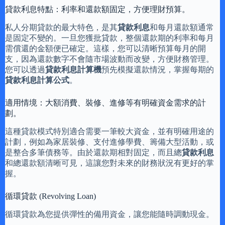
貸款利息特點：利率和還款額固定，方便理財預算。
私人分期貸款的最大特色，是其
貸款利息
和每月還款額通常
是固定不變的。一旦您獲批貸款，整個還款期的利率和每月
需償還的金額便已確定。這樣，您可以清晰預算每月的開
支，因為還款數字不會隨市場波動而改變，方便財務管理。
您可以透過
貸款利息計算機
預先模擬還款情況，掌握每期的
貸款利息計算公式
。
適用情境：大額消費、裝修、進修等有明確資金需求的計
劃。
這種貸款模式特別適合需要一筆較大資金，並有明確用途的
計劃，例如為家居裝修、支付進修學費、籌備大型活動，或
是整合多筆債務等。由於還款期相對固定，而且總
貸款利息
和總還款額清晰可見，這讓您對未來的財務狀況有更好的掌
握。
循環貸款 (Revolving Loan)
循環貸款為您提供彈性的備用資金，讓您能隨時調動現金。