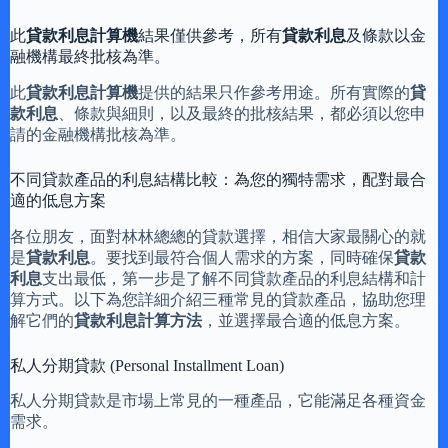
此
貸款利息計算機
結果僅供參考，所有
貸款利息
及條款以金
融機構最終批核為準。
此
貸款利息計算機
提供的結果只作參考用途。所有實際的
貸
款利息
、條款與細則，以及最終的批核結果，都必須以您申
請的金融機構批核為準。
不同貸款產品的利息結構比較：為您的獨特需求，配對最合
適的低息方案
各位朋友，面對林林總總的貸款選擇，相信大家最關心的就
是
貸款利息
。要找到最符合個人需求的方案，同時確保
貸款
利息
支出最低，第一步是了解不同貸款產品的利息結構和計
算方式。以下為您詳細介紹三種常見的貸款產品，協助您理
解它們的
貸款利息計算方法
，並選擇最合適的低息方案。
私人分期貸款 (Personal Installment Loan)
私人分期貸款是市場上常見的一種產品，它能滿足各種資金
需求。