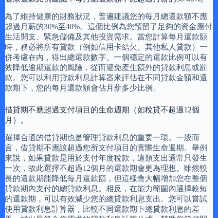
為了維持健康的財務狀況，普遍建議您的每月總還款額不應
超過月薪的30%至40%。這個比例為您預留了足夠的資金應付
生活開支、緊急儲備及其他投資需求。當您計算每月還款額
時，務必將所有貸款（例如信用卡結欠、其他私人貸款）一
併考慮在內，得出總還款數字。一個穩定的還款比例可以有
效降低逾期還款的風險，從而避免產生額外的貸款利息或罰
款。您可以利用貸款利息計算器來評估在不同貸款金額和還
款期下，您的每月還款額會佔月薪多少比例。
借貸期不應超過支付項目的生命週期（如稅貸不超過12個
月）。
選擇合適的借貸期也是管理貸款利息的重要一環。一般而
言，借貸期不應該超過您所支付項目的實際生命週期。舉例
來說，如果貸款是用於支付年度稅款，這類支出通常只發生
一次，故此選擇不超過12個月的還款期會更為理想。雖然較
長的還款期能降低每月還款額，但這樣會大幅增加您在整個
貸款期內支付的總貸款利息。相反，在能力範圍內選擇較短
的還款期，可以有效減少您的總貸款利息支出。您可以嘗試
使用貸款利息計算器，比較不同還款期下總貸款利息的差