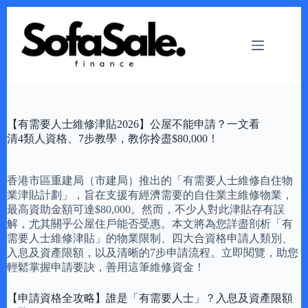
Skip
to
content
【有需要人士維修津貼2026】公屋不能申請？一文看
清4類人資格、7步教學，教你拎盡$80,000！
香港市區重建局（市建局）推出的「有需要人士維修自住物
業津貼計劃」，旨在支援有經濟需要的自住業主維修物業，
最高資助金額可達$80,000。然而，不少人對此津貼存有誤
解，尤其關乎公屋住戶能否受惠。本文將為您詳盡剖析「有
需要人士維修津貼」的物業限制、四大合資格申請人類別、
入息及資產限額，以及清晰的7步申請流程。立即閱覽，助您
輕鬆掌握申請要訣，善用這筆維修資金！
【申請資格全攻略】誰是「有需要人士」？入息及資產限額