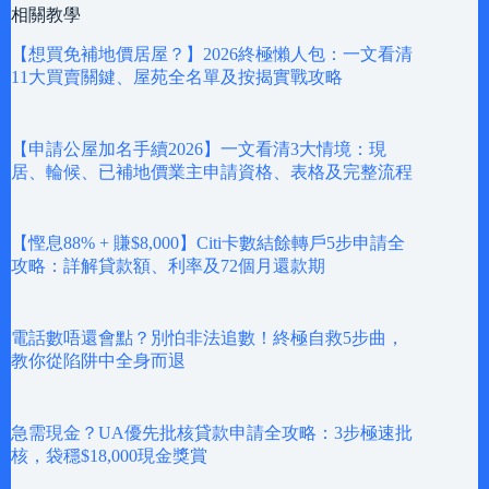
相關教學
【想買免補地價居屋？】2026終極懶人包：一文看清
11大買賣關鍵、屋苑全名單及按揭實戰攻略
【申請公屋加名手續2026】一文看清3大情境：現
居、輪候、已補地價業主申請資格、表格及完整流程
【慳息88% + 賺$8,000】Citi卡數結餘轉戶5步申請全
攻略：詳解貸款額、利率及72個月還款期
電話數唔還會點？別怕非法追數！終極自救5步曲，
教你從陷阱中全身而退
急需現金？UA優先批核貸款申請全攻略：3步極速批
核，袋穩$18,000現金獎賞