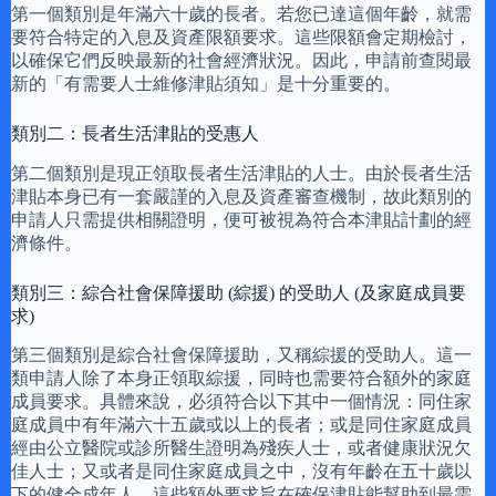
第一個類別是年滿六十歲的長者。若您已達這個年齡，就需
要符合特定的入息及資產限額要求。這些限額會定期檢討，
以確保它們反映最新的社會經濟狀況。因此，申請前查閱最
新的「有需要人士維修津貼須知」是十分重要的。
類別二：長者生活津貼的受惠人
第二個類別是現正領取長者生活津貼的人士。由於長者生活
津貼本身已有一套嚴謹的入息及資產審查機制，故此類別的
申請人只需提供相關證明，便可被視為符合本津貼計劃的經
濟條件。
類別三：綜合社會保障援助 (綜援) 的受助人 (及家庭成員要
求)
第三個類別是綜合社會保障援助，又稱綜援的受助人。這一
類申請人除了本身正領取綜援，同時也需要符合額外的家庭
成員要求。具體來說，必須符合以下其中一個情況：同住家
庭成員中有年滿六十五歲或以上的長者；或是同住家庭成員
經由公立醫院或診所醫生證明為殘疾人士，或者健康狀況欠
佳人士；又或者是同住家庭成員之中，沒有年齡在五十歲以
下的健全成年人。這些額外要求旨在確保津貼能幫助到最需