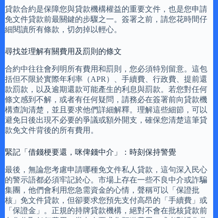
貸款合約是保障您與貸款機構權益的重要文件，也是您申請
免文件貸款前最關鍵的步驟之一。簽署之前，請您花時間仔
細閱讀所有條款，切勿掉以輕心。
尋找並理解有關費用及罰則的條文
合約中往往會列明所有費用和罰則，您必須特別留意。這包
括但不限於實際年利率（APR）、手續費、行政費、提前還
款罰款，以及逾期還款可能產生的利息與罰款。若您對任何
條文感到不解，或者有任何疑問，請務必在簽署前向貸款機
構查詢清楚，並且要求他們詳細解釋。理解這些細節，可以
避免日後出現不必要的爭議或額外開支，確保您清楚這筆貸
款免文件背後的所有費用。
緊記「借錢梗要還，咪俾錢中介」：時刻保持警覺
最後，無論您考慮申請哪種免文件私人貸款，這句深入民心
的警示語都必須牢記於心。市場上存在一些不良中介或詐騙
集團，他們會利用您急需資金的心情，聲稱可以「保證批
核」免文件貸款，但卻要求您預先支付高昂的「手續費」或
「保證金」。正規的持牌貸款機構，絕對不會在批核貸款前