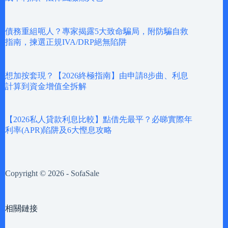
債務重組呃人？專家揭露5大致命騙局，附防騙自救
指南，揀選正規IVA/DRP絕無陷阱
想加按套現？【2026終極指南】由申請8步曲、利息
計算到資金增值全拆解
【2026私人貸款利息比較】點借先最平？必睇實際年
利率(APR)陷阱及6大慳息攻略
Copyright © 2026 - SofaSale
相關鏈接