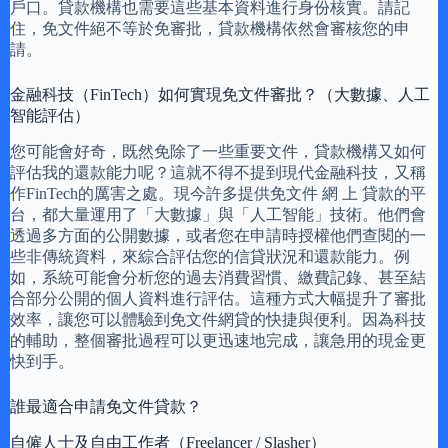
戶口。貸款機構也需要這些基本資料進行身份核實。請記
住，免文件絕不等於免審批，貸款機構依然會審核您的申
請。
金融科技（FinTech）如何實現免文件審批？（大數據、人工
智能評估）
您可能會好奇，既然免除了一些重要文件，貸款機構又如何
評估我的還款能力呢？這就不得不提到現代金融科技，又稱
作FinTech的厲害之處。現今許多提供免文件 網 上 貸款的平
台，都大量運用了「大數據」與「人工智能」技術。他們會
透過多方面的公開數據，或者您在申請時授權他們查閱的一
些非傳統資料，來綜合評估您的信貸狀況和還款能力。例
如，系統可能會分析您的過去消費習慣、繳費記錄、甚至結
合部分公開的個人資料進行評估。這種方式大幅提升了審批
效率，讓您可以體驗到免文件網貸的快捷與便利。因為科技
的輔助，整個審批過程可以更迅速地完成，讓急用的現金更
快到手。
誰最適合申請免文件貸款？
自僱人士及自由工作者（Freelancer / Slasher）