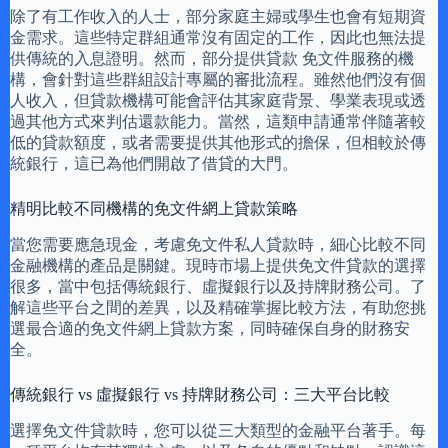
除了有工作收入的人士，部分家庭主婦或學生也會有短期資
金需求。這些特定群組通常沒有固定的工作，因此也無法提
供傳統的入息證明。然而，部分提供貸款 免文件服務的機
構，會針對這些群組設計專屬的審批流程。雖然他們沒有個
人收入，但貸款機構可能會評估其家庭背景、學業表現或透
過其他方式來判估還款能力。當然，這類申請通常伴隨著較
低的貸款額度，或者需要提供其他形式的擔保，但相較於傳
統銀行，這已為他們開啟了借貸的大門。
精明比較不同機構的免文件網上貸款策略
當您需要應急現金，考慮免文件私人貸款時，細心比較不同
金融機構的產品是關鍵。現時市場上提供免文件貸款的選擇
很多，當中包括傳統銀行、虛擬銀行以及持牌財務公司。了
解這些平台之間的差異，以及精確掌握比較方法，有助您挑
選最合適的免文件網上貸款方案，同時確保自身的財務安
全。
傳統銀行 vs 虛擬銀行 vs 持牌財務公司：三大平台比較
選擇免文件貸款時，您可以從三大類型的金融平台著手。每