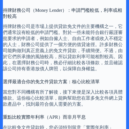
持牌財務公司（Money Lender）：申請門檻較低，利率或相
對較高
持牌財務公司是市場上提供貸款免文件的主要機構之一，它
們通常設有較低的申請門檻。對於一些未能符合銀行嚴謹審
批要求的申請者，例如自僱人士、自由工作者或收入不穩定
的人士，財務公司提供了一個方便的借貸途徑。許多財務公
司能夠做到真正意義上的免文件貸款，手續簡便。不過，由
於它們所承擔的風險較高，所以貸款利率可能相對較高。因
此，在選擇財務公司時，務必仔細比較各項條款，並且確認
該公司持有香港放債人牌照，以保障自身權益。
選擇最適合你的免文件貸款方案：核心比較清單
當您對不同機構有所了解後，接下來便是深入比較各項具體
條款。這份核心比較清單，能夠幫助您在眾多免文件網上貸
款產品中，找到最符合個人需要的方案。
重點比較實際年利率（APR）而非月平息
在比較免文件貸款時，您必須特別留意「實際年利率」