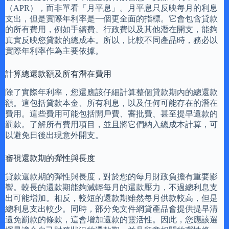
（APR），而非單看「月平息」。月平息只反映每月的利息
支出，但是實際年利率是一個更全面的指標。它會包含貸款
的所有費用，例如手續費、行政費以及其他潛在開支，能夠
真實反映您貸款的總成本。所以，比較不同產品時，務必以
實際年利率作為主要依據。
計算總還款額及所有潛在費用
除了實際年利率，您還應該仔細計算整個貸款期內的總還款
額。這包括貸款本金、所有利息，以及任何可能存在的潛在
費用。這些費用可能包括開戶費、審批費、甚至提早還款的
罰款。了解所有費用項目，並且將它們納入總成本計算，可
以避免日後出現意外開支。
審視還款期的彈性與長度
貸款還款期的彈性與長度，對於您的每月財政負擔有重要影
響。較長的還款期能夠減輕每月的還款壓力，不過總利息支
出可能增加。相反，較短的還款期雖然每月供款較高，但是
總利息支出較少。同時，部分免文件網貸產品會提供提早清
還免罰款的條款，這會增加還款的靈活性。因此，您應該選