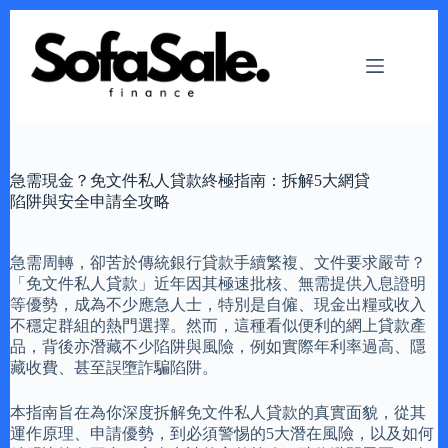
Skip
to
content
急需現金？免文件私人貸款終極指南：拆解5大網貸
陷阱與安全申請全攻略
急需周轉，卻苦於傳統銀行貸款手續繁複、文件要求嚴苛？
「免文件私人貸款」近年因其極速批核、無需提供入息證明
等優勢，成為不少應急人士，特別是自僱、現金出糧或收入
不穩定群組的熱門選擇。然而，這種看似便利的網上貸款產
品，背後亦潛藏不少陷阱與風險，例如實際年利率過高、隱
藏收費、甚至誤墮詐騙陷阱。
本指南旨在為你深度拆解免文件私人貸款的真實面貌，從其
運作原理、申請優勢，到必須警惕的5大潛在風險，以及如何