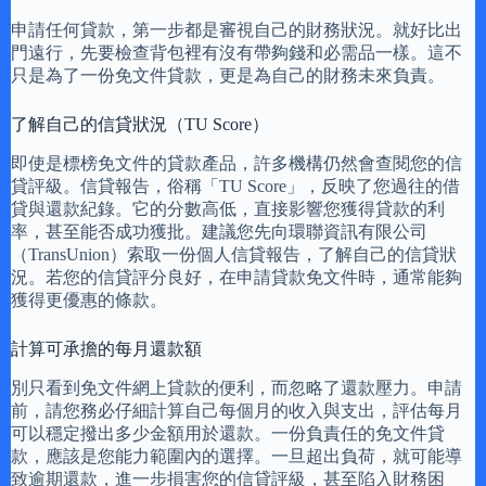
申請任何貸款，第一步都是審視自己的財務狀況。就好比出
門遠行，先要檢查背包裡有沒有帶夠錢和必需品一樣。這不
只是為了一份免文件貸款，更是為自己的財務未來負責。
了解自己的信貸狀況（TU Score）
即使是標榜免文件的貸款產品，許多機構仍然會查閱您的信
貸評級。信貸報告，俗稱「TU Score」，反映了您過往的借
貸與還款紀錄。它的分數高低，直接影響您獲得貸款的利
率，甚至能否成功獲批。建議您先向環聯資訊有限公司
（TransUnion）索取一份個人信貸報告，了解自己的信貸狀
況。若您的信貸評分良好，在申請貸款免文件時，通常能夠
獲得更優惠的條款。
計算可承擔的每月還款額
別只看到免文件網上貸款的便利，而忽略了還款壓力。申請
前，請您務必仔細計算自己每個月的收入與支出，評估每月
可以穩定撥出多少金額用於還款。一份負責任的免文件貸
款，應該是您能力範圍內的選擇。一旦超出負荷，就可能導
致逾期還款，進一步損害您的信貸評級，甚至陷入財務困