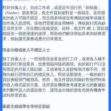
對於自僱人士、自由工作者，或是近年流行的「斜槓族」
（Slasher）朋友來說，免文件貸款絕對是一個福音。這些朋
友的收入可能不固定，而且很多時候沒有傳統的糧單或僱主
信作為入息證明。當他們需要資金周轉時，傳統銀行因為缺
乏這些文件，往往難以批核貸款。此時，免文件 網 上 貸款就
能提供一個更便捷的途徑，幫助他們解決突如其來的財務需
求，例如擴充業務或應付日常開支。
現金出糧或收入不穩定人士
除了自僱人士，一些領取現金薪金的打工仔，或者收入極不
穩定的行業從業員，也會面臨同樣的困境。由於銀行戶口沒
有固定的月薪入賬記錄，又或者收入金額每個月都不同，很
難向銀行證明自己的穩定收入。對於這類朋友，一般的銀行
貸款會顯得門檻很高。然而，免文件貸款則能針對他們特殊
的收入模式提供方案。這些貸款機構會考慮更多元的數據點
來判斷申請人的還款能力，讓現金出糧的朋友也能有機會申
請到所需資金。
家庭主婦或學生等特定群組