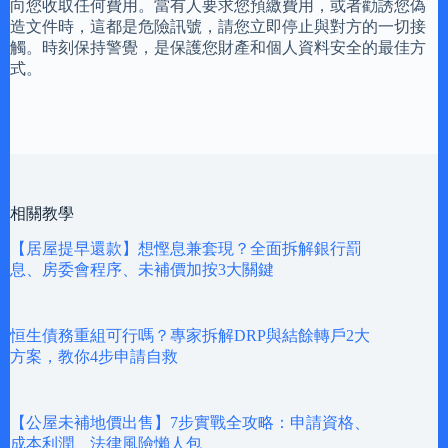
向您收取任何費用。當有人要求您預繳費用，或者勸誘您偽
造文件時，這都是危險訊號，請您立即停止與對方的一切接
觸。時刻保持警覺，是保護您財產和個人資料安全的最佳方
式。
相關教學
【居屋提早還款】想慳息兼套現？全面拆解銀行罰
息、房委會程序、未補價加按3大關鍵
恒生債務重組可行嗎？專家拆解DRP與結餘轉戶2大
方案，教你4步申請自救
【公屋未補地價出售】7步實戰全攻略：申請資格、
成本利潤、法律風險懶人包