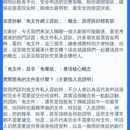
精明比較各平台、安全申請的完整策略。助你避開雷區，確
保在急需現金時，能做出最明智、最安全的借貸決策。
深度拆解「免文件網上貸款」：概念、原理與目標客群
大家好，今天我們來深入聊聊一個大家都可能聽過、甚至考
慮過的熱門話題：免文件私人貸款。許多朋友急需資金周
轉，看到「免文件」這三個字，總會感覺特別方便快捷。但
是，這背後究竟藏著什麼玄機？現在就讓我們一起釐清其中
的概念，以及這類貸款究竟適合哪些人。
「免文件」並非「免審批」：釐清核心概念
實際豁免的文件是什麼？（主要指入息證明）
當我們談到免文件私人貸款時，不少人會以為這代表申請過
程完全不需要提交任何資料。其實這個概念有一點點誤解。
所謂的「免文件」，通常是指豁免了傳統貸款中一些最常
用、但同時也最難準備的文件，特別是「入息證明」。例
如，您的糧單、稅單，甚至強積金供款證明，這些文件通常
都不需要遞交。但是，這不代表完全不需要任何文件。申請
人仍然需要提供香港身份證資料，以及一個用於收款的銀行