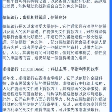
一種平台均有其獨特之處，以及各自的優點和缺點。認識這
些差異，能夠幫助您找到適合自己的免文件貸款。
傳統銀行：審批相對嚴謹，信譽良好
傳統銀行長久以來深受大眾信任，它們通常具有深厚的信譽
以及龐大的客戶基礎。在提供免文件貸款方面，雖然有些傳
統銀行會推出此類產品，不過它們的審批過程一般比較嚴
謹。即使標榜「免文件」，部分傳統銀行仍會要求申請人是
現有客戶，或者需要遞交一些輔助性的資料，以供內部評
估。因此，其審批時間可能略長，但對於追求穩妥、信任度
高的申請者而言，這仍然是一個值得考慮的選擇。
虛擬銀行（Digital Bank）：科技主導，平衡利率與效率
近年來，虛擬銀行在香港市場崛起，它們以創新的金融科
技，為市民帶來全新的借貸體驗。虛擬銀行主打線上服務，
因此在處理免文件網上貸款方面，具有顯著的效率優勢。審
批過程通常高度自動化，能夠做到極速批核以及即時過數。
此外，它們在利率方面亦具競爭力，努力在傳統銀行的穩健
與財務公司的便捷之間取得平衡。所以，追求高效率與具競
爭力利率的免文件網貸申請者，可以優先考慮虛擬銀行。