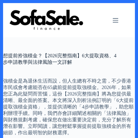
Skip
to
content
想提前拎強積金？【2026完整指南】6大提取資格、4
步申請教學與法律風險一文詳解
強積金是為退休生活而設，但人生總有不時之需，不少香港
市民或會考慮能否在65歲前提前提取強積金。2026年，如果
您正為此疑問而苦惱，這份【2026完整指南】將為您提供最
清晰、最全面的答案。本文將深入剖析法例訂明的「6大提前
提取強積金資格」，並提供清晰的「4步申請教學」，助您順
利辦理手續。同時，我們亦會詳細闡述相關的「法律風險」
與財務規劃考慮，確保您在做出重要決定前，充分了解所有
潛在影響。立即閱讀，讓您輕鬆掌握提前提取強積金的所有
細節，作出最明智的財務選擇。