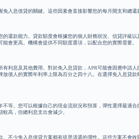
握免入息借貸的關鍵。這些因素會直接影響您的每月開支和總還
您的還款能力。貸款額度會根據您的個人財務狀況、信貸評級以
可能會更高。機構會提供不同額度選項，以配合您的實際需要。
所有利息及其他費用。對於免入息貸款，APR可能會因應申請人
牌放債人的實際年利率上限為百分之四十八。在選擇免入息貸款時
年不等。您可以根據自己的現金流狀況和預算，彈性選擇最適合
額較高，但總利息支出會減少。
款。不少免入息借貸方案都有提早清還的彈性。這些方案不會收