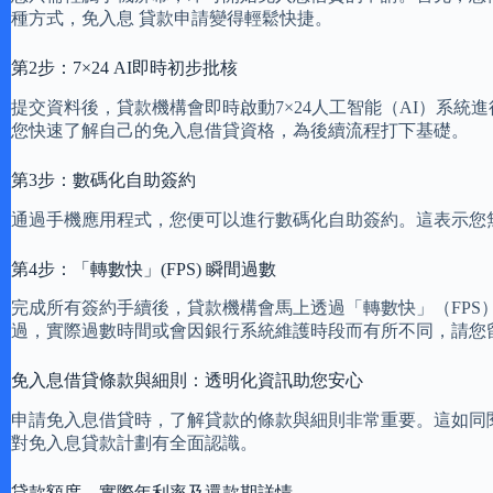
種方式，免入息 貸款申請變得輕鬆快捷。
第2步：7×24 AI即時初步批核
提交資料後，貸款機構會即時啟動7×24人工智能（AI）系
您快速了解自己的免入息借貸資格，為後續流程打下基礎。
第3步：數碼化自助簽約
通過手機應用程式，您便可以進行數碼化自助簽約。這表示您
第4步：「轉數快」(FPS) 瞬間過數
完成所有簽約手續後，貸款機構會馬上透過「轉數快」（FP
過，實際過數時間或會因銀行系統維護時段而有所不同，請您
免入息借貸條款與細則：透明化資訊助您安心
申請免入息借貸時，了解貸款的條款與細則非常重要。這如同
對免入息貸款計劃有全面認識。
貸款額度、實際年利率及還款期詳情