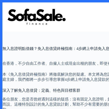
Skip
to
content
無入息證明點借錢？免入息借貸終極指南：4步網上申請免入
在香港，不少自由工作者、自僱人士或現金出糧的朋友，即使
本《免入息借貸終極指南》將徹底解決您的疑慮。本文將為您
庭主婦，我們都將一步步引導您掌握4步網上申請免入息貸款
深入了解免入息借貸：定義、特色與目標客群
各位朋友，您是否曾經遇到這樣的疑惑：沒有固定入息證明，
而設。這種特別設計的免入息貸款計劃，幫助不少有需要的朋