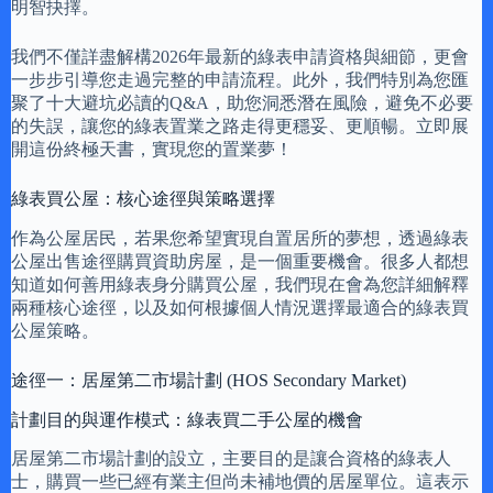
明智抉擇。
我們不僅詳盡解構2026年最新的綠表申請資格與細節，更會
一步步引導您走過完整的申請流程。此外，我們特別為您匯
聚了十大避坑必讀的Q&A，助您洞悉潛在風險，避免不必要
的失誤，讓您的綠表置業之路走得更穩妥、更順暢。立即展
開這份終極天書，實現您的置業夢！
綠表買公屋：核心途徑與策略選擇
作為公屋居民，若果您希望實現自置居所的夢想，透過綠表
公屋出售途徑購買資助房屋，是一個重要機會。很多人都想
知道如何善用綠表身分購買公屋，我們現在會為您詳細解釋
兩種核心途徑，以及如何根據個人情況選擇最適合的綠表買
公屋策略。
途徑一：居屋第二市場計劃 (HOS Secondary Market)
計劃目的與運作模式：綠表買二手公屋的機會
居屋第二市場計劃的設立，主要目的是讓合資格的綠表人
士，購買一些已經有業主但尚未補地價的居屋單位。這表示