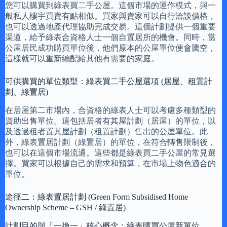
您可以購買到綠表買二手公屋。這個市場的運作模式，與一
般私人樓宇買賣有點相似。買家與賣家可以自行洽談價格，
也可以透過地產代理協助完成交易。這個計劃提供一個重要
渠道，給予綠表合資格人士一個自置居所的機會。同時，當
公屋居民成功購買單位後，他們原本的公屋單位便會騰空，
這樣就可以重新編配給其他有需要的家庭。
可供購買的單位類型：綠表買二手公屋選項 (居屋、租置計
劃、綠置居)
在居屋第二市場內，合資格的綠表人士可以考慮多種類型的
資助出售單位。這包括居者有其屋計劃（居屋）的單位，以
及透過租者置其屋計劃（租置計劃）售出的公屋單位。此
外，綠表置居計劃（綠置居）的單位，在符合轉售限制後，
也可以在這個市場流通。這些都是綠表買二手公屋的常見選
擇。買家可以根據自己的需求和預算，在市場上物色適合的
單位。
途徑二：綠表置居計劃 (Green Form Subsidised Home
Ownership Scheme – GSH / 綠置居)
計劃目的與「一換一」核心概念：綠表購買公屋新單位