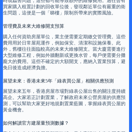
時或蟲害問題，這些都可能導致額外的維修費用。過往曾有
買家購入租置計劃的回收單位後，發現鄰近單位有嚴重的衛
生問題，這便是一個「睇樓」限制所帶來的實際風險。
管理費及未來大維修開支預算
購入任何資助房屋單位，業主便需要定期繳交管理費。這些
費用用於日常屋苑運作，例如保安、清潔和設施保養。此
外，舊樓往往面臨較高的未來大維修開支。當大廈需要進行
大型維修工程，例如外牆翻新或更換水管，每戶便需要分攤
龐大的費用。這些不確定的大額開支，應納入置業預算，避
免日後造成經濟負擔。
展望未來：香港未來5年「綠表買公屋」相關供應預測
展望未來五年，香港房屋市場對綠表公屋出售的關注度持續
高企。大家若正計劃置業，了解政府未來公營房屋的供應預
測，可以幫助大家更好地規劃置業藍圖，掌握綠表買公屋的
黃金機會。
如何解讀官方建屋量預測數據？