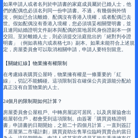
如果申請人或者名列於申請書的家庭成員屬於已婚人士，他
們的配偶也必須名列同一份申請書。不過，有幾個例外情
況，例如已合法離婚、配偶沒有香港入境權，或者配偶已去
世。假如配偶沒有香港入境權，您必須填妥相關聲明書，並
且連同結婚證明文件副本與配偶的當地居民身份證副本一併
交回。至於離婚人士，則必須提交法庭批出的「絕對判令證
明書」（例如表格六或表格七B）副本。如果未能符合上述規
定，房屋委員會可以取消相關申請，申請人要特別留意。
【關鍵紅線】物業擁有權限制
在考慮綠表購買公屋時，物業擁有權是一條重要的「紅
線」，切記不能觸碰。這項限制旨在確保公共資源能分配給
真正沒有自置物業的人士。
24個月的限制期如何計算？
房屋委員會公屋租戶、中轉房屋認可居民，以及房屋協會出
租屋邨住戶，都會受到這項限制。由簽署「購買資格證明
書」申請書的日期開始，之前二十四個月計算，一直到簽訂
「居屋第二市場計劃」購買資助出售單位臨時買賣合約當日