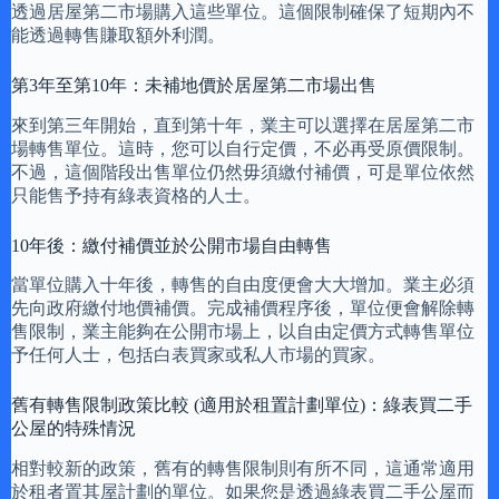
透過居屋第二市場購入這些單位。這個限制確保了短期內不
能透過轉售賺取額外利潤。
第3年至第10年：未補地價於居屋第二市場出售
來到第三年開始，直到第十年，業主可以選擇在居屋第二市
場轉售單位。這時，您可以自行定價，不必再受原價限制。
不過，這個階段出售單位仍然毋須繳付補價，可是單位依然
只能售予持有綠表資格的人士。
10年後：繳付補價並於公開市場自由轉售
當單位購入十年後，轉售的自由度便會大大增加。業主必須
先向政府繳付地價補價。完成補價程序後，單位便會解除轉
售限制，業主能夠在公開市場上，以自由定價方式轉售單位
予任何人士，包括白表買家或私人市場的買家。
舊有轉售限制政策比較 (適用於租置計劃單位)：綠表買二手
公屋的特殊情況
相對較新的政策，舊有的轉售限制則有所不同，這通常適用
於租者置其屋計劃的單位。如果您是透過綠表買二手公屋而