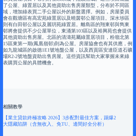
了公屋、綠置居以及其他資助出售房屋類型，分布於不同區
域，增加綠表買二手公屋以外的新盤選擇。例如，房屋委員
會在觀塘區有高宏苑綠置居以及曉茵邨公屋項目。深水埗區
則有白田邨公屋以及麗玥苑綠置居。離島區的翔東邨與雋東
邨將會提供不少公屋單位，東涌第103區以及裕興苑也會提供
其他資助出售房屋。北區的清濤苑屬綠置居項目，粉嶺北第
15區東第一期(鳳凰嶺邨)則為公屋。房屋協會也有其供應，例
如九龍城區的啟德1E1號地盤公屋，以及西貢區安達臣道石礦
場R2-2號地盤資助出售房屋。這些資訊幫助大家掌握未來綠
表購買公屋的具體機會。
相關教學
【業主貸款終極攻略 2026】3步配對最佳方案，踢爆2
大隱藏陷阱（含無收入、免TU、邊間好全分析）