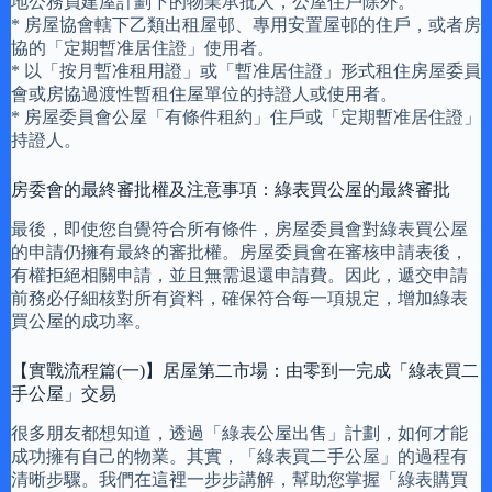
地公務員建屋計劃下的物業承批人，公屋住戶除外。
* 房屋協會轄下乙類出租屋邨、專用安置屋邨的住戶，或者房
協的「定期暫准居住證」使用者。
* 以「按月暫准租用證」或「暫准居住證」形式租住房屋委員
會或房協過渡性暫租住屋單位的持證人或使用者。
* 房屋委員會公屋「有條件租約」住戶或「定期暫准居住證」
持證人。
房委會的最終審批權及注意事項：綠表買公屋的最終審批
最後，即使您自覺符合所有條件，房屋委員會對綠表買公屋
的申請仍擁有最終的審批權。房屋委員會在審核申請表後，
有權拒絕相關申請，並且無需退還申請費。因此，遞交申請
前務必仔細核對所有資料，確保符合每一項規定，增加綠表
買公屋的成功率。
【實戰流程篇(一)】居屋第二市場：由零到一完成「綠表買二
手公屋」交易
很多朋友都想知道，透過「綠表公屋出售」計劃，如何才能
成功擁有自己的物業。其實，「綠表買二手公屋」的過程有
清晰步驟。我們在這裡一步步講解，幫助您掌握「綠表購買