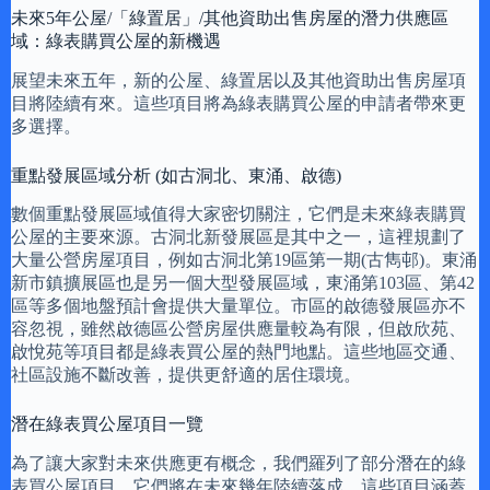
未來5年公屋/「綠置居」/其他資助出售房屋的潛力供應區
域：綠表購買公屋的新機遇
展望未來五年，新的公屋、綠置居以及其他資助出售房屋項
目將陸續有來。這些項目將為綠表購買公屋的申請者帶來更
多選擇。
重點發展區域分析 (如古洞北、東涌、啟德)
數個重點發展區域值得大家密切關注，它們是未來綠表購買
公屋的主要來源。古洞北新發展區是其中之一，這裡規劃了
大量公營房屋項目，例如古洞北第19區第一期(古雋邨)。東涌
新市鎮擴展區也是另一個大型發展區域，東涌第103區、第42
區等多個地盤預計會提供大量單位。市區的啟德發展區亦不
容忽視，雖然啟德區公營房屋供應量較為有限，但啟欣苑、
啟悅苑等項目都是綠表買公屋的熱門地點。這些地區交通、
社區設施不斷改善，提供更舒適的居住環境。
潛在綠表買公屋項目一覽
為了讓大家對未來供應更有概念，我們羅列了部分潛在的綠
表買公屋項目，它們將在未來幾年陸續落成。這些項目涵蓋