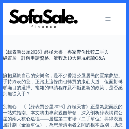
Skip
to
content
【綠表買公屋2026】終極天書：專家帶你比較二手與
綠置居，詳解申請資格、流程及10大避坑必讀Q&A
擁抱屬於自己的安樂窩，是不少香港公屋居民的置業夢想。
手持綠表的您，正踏上這條由租轉買的康莊大道，但面對琳
瑯滿目的選擇、複雜的申請程序及不斷更新的政策，是否感
到無從入手？
別擔心！《【綠表買公屋2026】終極天書》正是為您而設的
一站式指南。本文將由專家親自帶領，深入剖析綠表購買公
屋的兩大核心途徑——居屋第二市場（二手單位）與綠表置
居計劃（全新單位），為您釐清兩者之間的根本區別，助您