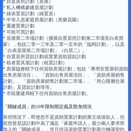
* 自置居所計劃（居屋）
* 私人機構參建居屋計劃
* 綠表置居計劃（綠置居）
* 中等入息家庭房屋計劃（美樂花園）
* 重建置業計劃
* 可租可買計劃
* 居屋第二市場計劃（擴展自置居所計劃第二市場至白表買
家），包括二零一三年及二零一五年的「臨時計劃」，以及
「白表居屋第二市場計劃」（白居二）。
* 自置居所貸款計劃或置業資助貸款計劃
* 租者置其屋計劃（租置計劃）
* 房屋協會轄下任何資助房屋計劃，包括「專用安置屋邨資助
出售房屋項目」、「資助出售房屋項目」、「資助房屋銷售
計劃」、「資助房屋銷售計劃第二市場」、「夾心階層住屋
計劃」及貸款計劃等等。
* 市區重建局轄下任何資助出售房屋計劃。
「關鍵成員」的10年限制期定義及豁免情況
有些情況下，即使您不是資助置業計劃的業主或借款人，但
若您曾是該計劃中為了滿足「家庭申請人」最少兩人要求而
加入的「關鍵成員」，並且從該資助置業計劃單位轉讓契約