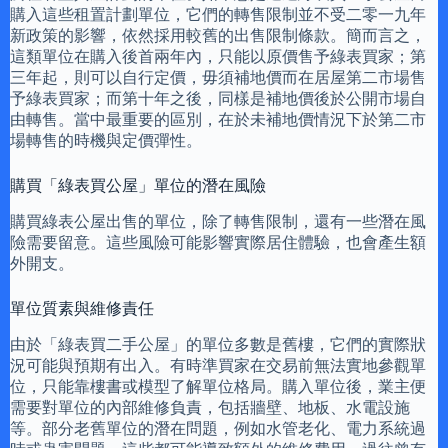
購入這些租置計劃單位，它們的轉售限制並不受二零一九年
新政策的影響，依然採用較舊的出售限制條款。簡而言之，
這類單位在購入後首兩年內，只能以原價售予綠表買家；第
三年起，則可以自行定價，毋須補地價而在居屋第二市場售
予綠表買家；而第十年之後，同樣是補地價後於公開市場自
由轉售。當中最重要的區別，在於未補地價情況下於第二市
場轉售的時機與定價彈性。
購買「綠表買公屋」單位的潛在風險
購買綠表公屋出售的單位，除了轉售限制，還有一些潛在風
險需要留意。這些風險可能影響實際居住體驗，也會產生額
外開支。
單位質素與維修責任
由於「綠表買二手公屋」的單位多數是舊樓，它們的實際狀
況可能與預期有出入。有時準買家在交易前無法實地參觀單
位，只能靠樓書或模型了解單位格局。購入單位後，業主便
需要對單位的內部維修負責，包括牆壁、地板、水電設施
等。部分老舊單位的潛在問題，例如水管老化、電力系統過