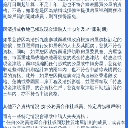
簽訂日期起計算，不足十年，您也不符合綠表購買公屋的資
格。不過，如果您是因為結婚或獲僱主提供房屋福利而獲准
刪除戶籍的關鍵成員，則可獲得豁免。
因清拆或收地已領取現金津貼人士 (2年及3年限制期)
如果您曾因為清拆九龍寨城而獲得政府根據房屋價格訂定的
賠償，並且選擇自行安排居所的人士及其配偶，您就不符合
資格。同時，如果您因清拆而選擇領取房屋委員會、房屋協
會、市區重建局或地政總署發放的現金特惠津貼、特惠金或
現金津貼，而非獲編配任何形式的公屋或中轉房屋，您從領
取這些津貼日期起計算的兩年內，也不符合申請綠表購買公
屋的資格。此外，如果您因興建廣深港高速鐵路香港段收
地、蓮塘或香園圍口岸工程及清拆影響，並選擇領取「特惠
現金津貼選擇」的合資格住戶，您從領取津貼日期起計算的
三年內，亦不符合申請資格。
其他不合資格情況 (如公務員合作社成員、特定房協租戶等)
還有一些特定情況會導致申請人失去資格：
* 任何公務員建屋合作社或同類性質建屋計劃的成員，或者本