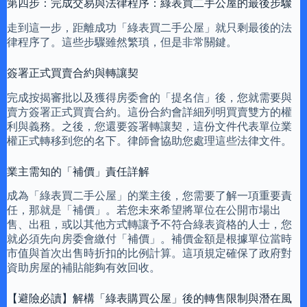
第四步：完成交易與法律程序：綠表買二手公屋的最後步驟
走到這一步，距離成功「綠表買二手公屋」就只剩最後的法
律程序了。這些步驟雖然繁瑣，但是非常關鍵。
簽署正式買賣合約與轉讓契
完成按揭審批以及獲得房委會的「提名信」後，您就需要與
賣方簽署正式買賣合約。這份合約會詳細列明買賣雙方的權
利與義務。之後，您還要簽署轉讓契，這份文件代表單位業
權正式轉移到您的名下。律師會協助您處理這些法律文件。
業主需知的「補價」責任詳解
成為「綠表買二手公屋」的業主後，您需要了解一項重要責
任，那就是「補價」。若您未來希望將單位在公開市場出
售、出租，或以其他方式轉讓予不符合綠表資格的人士，您
就必須先向房委會繳付「補價」。補價金額是根據單位當時
市值與首次出售時折扣的比例計算。這項規定確保了政府對
資助房屋的補貼能夠有效回收。
【避險必讀】解構「綠表購買公屋」後的轉售限制與潛在風