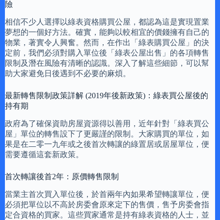
險
相信不少人選擇以綠表資格購買公屋，都認為這是實現置業
夢想的一個好方法。確實，能夠以較相宜的價錢擁有自己的
物業，著實令人興奮。然而，在作出「綠表購買公屋」的決
定前，我們必須對購入單位後「綠表公屋出售」的各項轉售
限制及潛在風險有清晰的認識。深入了解這些細節，可以幫
助大家避免日後遇到不必要的麻煩。
最新轉售限制政策詳解 (2019年後新政策)：綠表買公屋後的
持有期
政府為了確保資助房屋資源得以善用，近年針對「綠表買公
屋」單位的轉售設下了更嚴謹的限制。大家購買的單位，如
果是在二零一九年或之後首次轉讓的綠置居或居屋單位，便
需要遵循這套新政策。
首次轉讓後首2年：原價轉售限制
當業主首次買入單位後，於首兩年內如果希望轉讓單位，便
必須把單位以不高於房委會原來定下的售價，售予房委會指
定合資格的買家。這些買家通常是持有綠表資格的人士，並