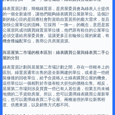
綠表置居計劃，簡稱綠置居，是房屋委員會為綠表人士提供
的一個全新途徑，讓他們能夠綠表購買公屋新單位。這個計
劃的核心目的是回應社會對資助自置居所的龐大需求，並且
加快公屋單位的流轉。它採用「一換一」的概念，意思是當
公屋居民成功購買綠置居單位後，他們原有租住的公屋單位
必須交還給房屋委員會。這讓更多正在輪候公屋的家庭，有
機會獲編配單位，善用公共房屋資源。
與居屋第二市場的根本區別：綠表購買公屋與綠表買二手公
屋的分別
綠表置居計劃與居屋第二市場計劃之間，存在一些根本上的
區別。綠置居通常出售的是全新興建的單位，或者是一些經
裝修後的回收單位，給予合資格人士綠表購買公屋的機會。
這些單位以一個相對於市值有較大折扣的價格出售。相反，
居屋第二市場則涉及買賣一些已有人居住過，但業主尚未補
地價的二手資助房屋。所以，您可以選擇綠表購買公屋新單
位，也可以選擇綠表買二手公屋。兩種途徑的單位新舊程
度、供應來源，以及銷售方式都不同。