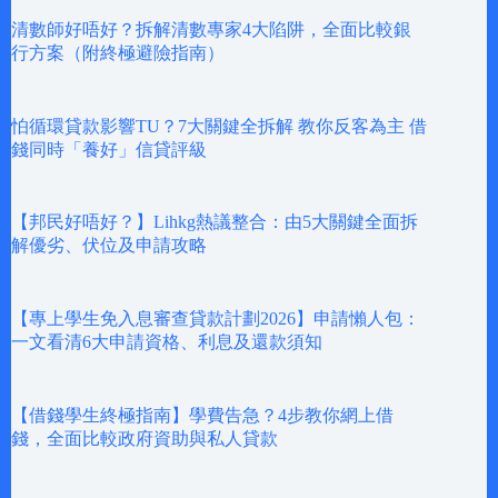
清數師好唔好？拆解清數專家4大陷阱，全面比較銀
行方案（附終極避險指南）
怕循環貸款影響TU？7大關鍵全拆解 教你反客為主 借
錢同時「養好」信貸評級
【邦民好唔好？】Lihkg熱議整合：由5大關鍵全面拆
解優劣、伏位及申請攻略
【專上學生免入息審查貸款計劃2026】申請懶人包：
一文看清6大申請資格、利息及還款須知
【借錢學生終極指南】學費告急？4步教你網上借
錢，全面比較政府資助與私人貸款