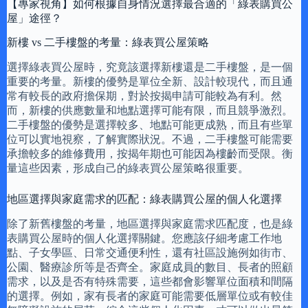
【專家視角】如何根據自身情況選擇最合適的「綠表購買公
屋」途徑？
新樓 vs 二手樓盤的考量：綠表買公屋策略
選擇綠表買公屋時，究竟該選擇新樓還是二手樓盤，是一個
重要的考量。新樓的優勢是單位全新、設計較現代，而且通
常有較長的政府擔保期，對於按揭申請可能較為有利。然
而，新樓的供應數量和地點選擇可能有限，而且競爭激烈。
二手樓盤的優勢是選擇較多、地點可能更成熟，而且有些單
位可以實地視察，了解實際狀況。不過，二手樓盤可能需要
承擔較多的維修費用，按揭年期也可能因為樓齡而受限。衡
量這些因素，形成自己的綠表買公屋策略很重要。
地區選擇與家庭需求的匹配：綠表購買公屋的個人化選擇
除了新舊樓盤的考量，地區選擇與家庭需求匹配度，也是綠
表購買公屋時的個人化選擇關鍵。您應該仔細考慮工作地
點、子女學區、日常交通便利性，還有社區設施例如街市、
公園、醫療診所等是否齊全。家庭成員的數目、長者的照顧
需求，以及是否有特殊需要，這些都會影響單位面積和間隔
的選擇。例如，家有長者的家庭可能需要低層單位或有較佳