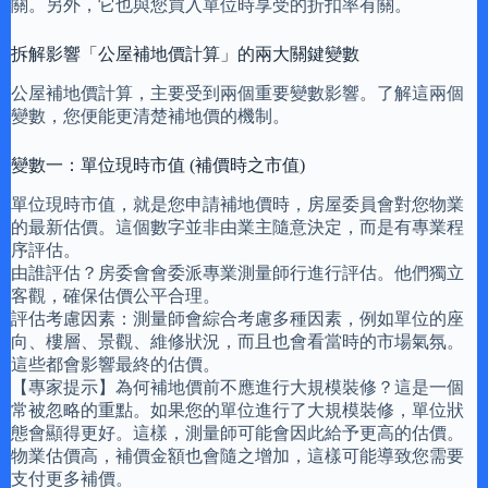
關。另外，它也與您買入單位時享受的折扣率有關。
拆解影響「公屋補地價計算」的兩大關鍵變數
公屋補地價計算，主要受到兩個重要變數影響。了解這兩個
變數，您便能更清楚補地價的機制。
變數一：單位現時市值 (補價時之市值)
單位現時市值，就是您申請補地價時，房屋委員會對您物業
的最新估價。這個數字並非由業主隨意決定，而是有專業程
序評估。
由誰評估？房委會會委派專業測量師行進行評估。他們獨立
客觀，確保估價公平合理。
評估考慮因素：測量師會綜合考慮多種因素，例如單位的座
向、樓層、景觀、維修狀況，而且也會看當時的市場氣氛。
這些都會影響最終的估價。
【專家提示】為何補地價前不應進行大規模裝修？這是一個
常被忽略的重點。如果您的單位進行了大規模裝修，單位狀
態會顯得更好。這樣，測量師可能會因此給予更高的估價。
物業估價高，補價金額也會隨之增加，這樣可能導致您需要
支付更多補價。