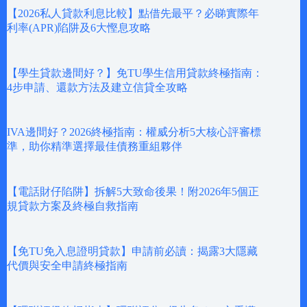
【2026私人貸款利息比較】點借先最平？必睇實際年
利率(APR)陷阱及6大慳息攻略
【學生貸款邊間好？】免TU學生信用貸款終極指南：
4步申請、還款方法及建立信貸全攻略
IVA邊間好？2026終極指南：權威分析5大核心評審標
準，助你精準選擇最佳債務重組夥伴
【電話財仔陷阱】拆解5大致命後果！附2026年5個正
規貸款方案及終極自救指南
【免TU免入息證明貸款】申請前必讀：揭露3大隱藏
代價與安全申請終極指南