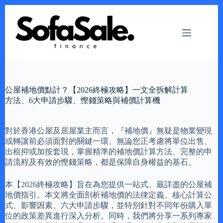
Skip
to
content
公屋補地價點計？【2026終極攻略】一文全拆解計算
方法、6大申請步驟、慳錢策略與補價計算機
對於香港公屋及居屋業主而言，『補地價』無疑是物業變現
或轉讓前必須面對的關鍵一環。無論您正考慮將單位出售、
出租抑或加按套現，掌握精準的補地價計算方法、完整的申
請流程及有效的慳錢策略，都是保障自身權益的基石。
本【2026終極攻略】旨在為您提供一站式、最詳盡的公屋補
地價指引。本文將全面剖析補地價的法律定義、核心計算公
式、影響因素、六大申請步驟，並特別針對不同年份購入單
位的政策差異進行深入分析。同時，我們將分享一系列專家