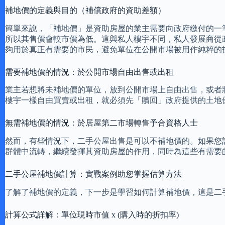
補地價的定義與目的（補償政府的資助差額）
簡單來說，「補地價」是資助房屋的業主需要向政府繳付的一
所以其售價會較市價為低。這與私人樓宇不同，私人發展商從
夠用於真正有需要的市民，避免單位在公開市場被用作純粹的
需要補地價的情況：於公開市場自由出售或出租
業主若想將未補地價的單位，放到公開市場上自由出售，或者
樓宇一樣自由買賣或出租，就必須先「贖回」政府提供的土地
無需補地價的情況：於居屋第二市場轉售予合資格人士
然而，有些情況下，二手公屋出售是可以不補地價的。如果您
群體中流轉，繼續發揮其資助房屋的作用，同時為這些有需要
二手公屋補地價計算：實戰案例助您掌握估算方法
了解了補地價的定義，下一步是學習如何計算補地價，這是二
計算公式詳解：單位現時市值 x (購入時的折扣率)