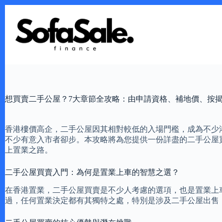
Skip
to
content
想買賣二手公屋？7大章節全攻略：由申請資格、補地價、按
香港樓價高企，二手公屋因其相對較低的入場門檻，成為不少
不少有意入市者卻步。本攻略將為您提供一份詳盡的二手公屋
上置業之路。
二手公屋買賣入門：為何是置業上車的智慧之選？
在香港置業，二手公屋買賣是不少人考慮的選項，也是置業上
過，任何置業決定都有其獨特之處，特別是涉及二手公屋出售