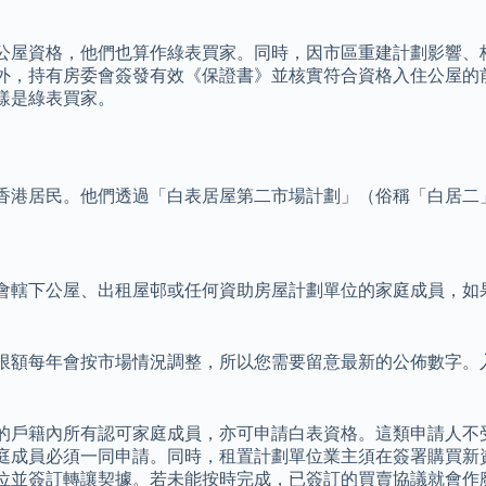
公屋資格，他們也算作綠表買家。同時，因市區重建計劃影響、
外，持有房委會簽發有效《保證書》並核實符合資格入住公屋的
樣是綠表買家。
香港居民。他們透過「白表居屋第二市場計劃」（俗稱「白居二
會轄下公屋、出租屋邨或任何資助房屋計劃單位的家庭成員，如
限額每年會按市場情況調整，所以您需要留意最新的公佈數字。
的戶籍內所有認可家庭成員，亦可申請白表資格。這類申請人不
庭成員必須一同申請。同時，租置計劃單位業主須在簽署購買新
位並簽訂轉讓契據。若未能按時完成，已簽訂的買賣協議就會作