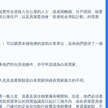
核實符合資格入住公屋的人士，或者因離婚、分戶原因、核實
前公屋住戶，以及房屋委員會「長者租金津貼計劃」的受惠
」）可以購買未補地價的資助出售單位，這為他們提供了一個
果他們符合其他條件，亦可申請成為白表買家。
入息及資產限額是白表買家與綠表買家最大的不同。
受一般入息、資產及居住物業擁有權限制。但是，他們必須遵
資助房屋單位的買賣協議當日起計三個月內，或在房屋委員會
廢，已繳付的定金在扣除行政費及律師費後，會退還餘額，不