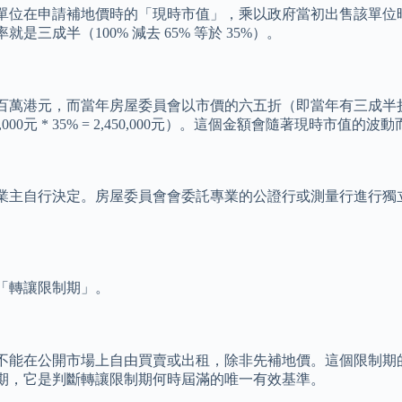
單位在申請補地價時的「現時市值」，乘以政府當初出售該單位
成半（100% 減去 65% 等於 35%）。
百萬港元，而當年房屋委員會以市價的六五折（即當年有三成半
元 * 35% = 2,450,000元）。這個金額會隨著現時市值的波
業主自行決定。房屋委員會會委託專業的公證行或測量行進行獨
「轉讓限制期」。
不能在公開市場上自由買賣或出租，除非先補地價。這個限制期
期，它是判斷轉讓限制期何時屆滿的唯一有效基準。