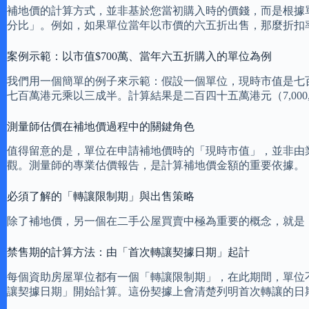
補地價的計算方式，並非基於您當初購入時的價錢，而是根據
分比」。例如，如果單位當年以市價的六五折出售，那麼折扣率就是三
案例示範：以市值$700萬、當年六五折購入的單位為例
我們用一個簡單的例子來示範：假設一個單位，現時市值是七
七百萬港元乘以三成半。計算結果是二百四十五萬港元（7,000,000
測量師估價在補地價過程中的關鍵角色
值得留意的是，單位在申請補地價時的「現時市值」，並非由
觀。測量師的專業估價報告，是計算補地價金額的重要依據。
必須了解的「轉讓限制期」與出售策略
除了補地價，另一個在二手公屋買賣中極為重要的概念，就是
禁售期的計算方法：由「首次轉讓契據日期」起計
每個資助房屋單位都有一個「轉讓限制期」，在此期間，單位
讓契據日期」開始計算。這份契據上會清楚列明首次轉讓的日