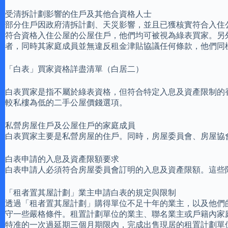
受清拆計劃影響的住戶及其他合資格人士
部分住戶因政府清拆計劃、天災影響，並且已獲核實符合入住
符合資格入住公屋的公屋住戶，他們均可被視為綠表買家。另
者，同時其家庭成員並無違反租金津貼協議任何條款，他們同
「白表」買家資格詳盡清單（白居二）
白表買家是指不屬於綠表資格，但符合特定入息及資產限制的
較私樓為低的二手公屋價錢選項。
私營房屋住戶及公屋住戶的家庭成員
白表買家主要是私營房屋的住戶。同時，房屋委員會、房屋協
白表申請的入息及資產限額要求
白表申請人必須符合房屋委員會訂明的入息及資產限額。這些
「租者置其屋計劃」業主申請白表的規定與限制
透過「租者置其屋計劃」購得單位不足十年的業主，以及他們
守一些嚴格條件。租置計劃單位的業主、聯名業主或戶籍內家
特准的一次過延期三個月期限內，完成出售現居的租置計劃單