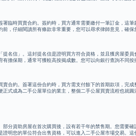
簽署臨時買賣合約。簽約時，買方通常需要繳付一筆訂金，這筆
約前，仔細閱讀所有條款非常重要，您可以尋求律師意見，確保
「提名信」。這封提名信是證明買方符合資格，並且獲房屋委員
府有擔保期，通常可獲較高按揭成數。您可以向銀行查詢不同按
買賣合約。簽署這份合約時，買方需支付餘下的首期款項，完成
便正式成為二手公屋單位的業主，整個二手公屋買賣流程也就圓
。部分資助房屋在首次購買後，設有若干年的禁售期。您需要確
是證明您的單位符合出售資格，可以進入二手公屋市場交易。這