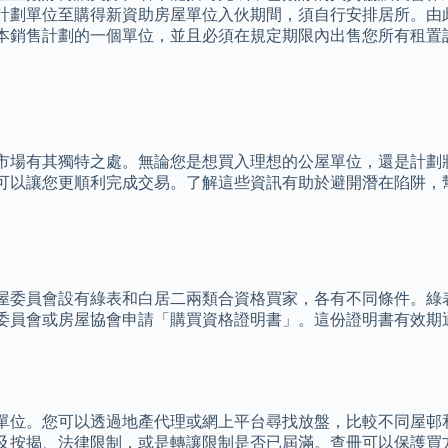
計劃單位至購得新資助房屋單位入伙期間，須自行安排居所。由
本銷售計劃的一個單位，並且必須在規定期限內出售您所有租置
市場有其獨特之處。無論您是想買入理想的公屋單位，還是計劃
可以讓您更順利完成交易。了解這些資訊有助於避開潛在陷阱，
屋委員會設有綠表和白居二兩類合資格買家，各有不同條件。綠
委員會或房屋協會申請「購買資格證明書」。這份證明書有效期
單位。您可以透過地產代理或網上平台尋找放盤，比較不同屋邨
及按揭、法律限制，或是轉讓限制是否已屆滿。查冊可以保護買