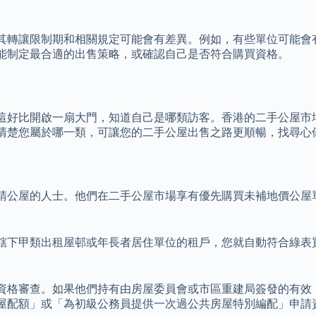
其轉讓限制期和相關規定可能會有差異。例如，有些單位可能會
能制定最合適的出售策略，或確認自己是否符合購買資格。
這好比開啟一扇大門，知道自己是哪類訪客。香港的二手公屋市
清楚您屬於哪一類，可讓您的二手公屋出售之路更順暢，找尋心
請公屋的人士。他們在二手公屋市場享有優先購買未補地價公屋
轄下甲類出租屋邨或年長者居住單位的租戶，您就自動符合綠表
資格審查。如果他們持有由房屋委員會或市區重建局簽發的有效
屋配額」或「為初級公務員提供一次過公共房屋特別編配」申請