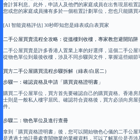
會計算利息。此外，申請人及他們的家庭成員在出售現居租置
您或您的家庭成員擁有多於一個租置計劃單位，您也只能購買
[AI 智能資格評估] 30秒即知您是綠表或白表買家
二手公屋買賣流程全攻略：從搵樓到收樓，專家教您避開陷阱
二手公屋買賣是許多香港人置業上車的好選擇，這個二手公屋
從物色單位到最後收樓，涉及不同步驟與文件，掌握這些細節
買方二手公屋購買流程步驟拆解（綠表/白居二）
步驟一：確認資格及申請「購買資格證明書」
購買二手公屋單位，買方首先要確認自己的購買資格。香港房
士則是一般私人樓宇居民。確認符合資格後，買方必須向房屋
件。
步驟二：物色單位及進行查冊
拿到「購買資格證明書」後，您可以開始物色心儀的二手公屋
是透過土地註冊處查閱物業的業權資料，可以了解單位是否涉