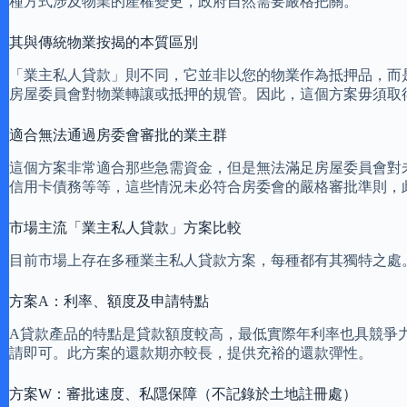
種方式涉及物業的產權變更，政府自然需要嚴格把關。
其與傳統物業按揭的本質區別
「業主私人貸款」則不同，它並非以您的物業作為抵押品，而
房屋委員會對物業轉讓或抵押的規管。因此，這個方案毋須取
適合無法通過房委會審批的業主群
這個方案非常適合那些急需資金，但是無法滿足房屋委員會對
信用卡債務等等，這些情況未必符合房委會的嚴格審批準則，
市場主流「業主私人貸款」方案比較
目前市場上存在多種業主私人貸款方案，每種都有其獨特之處
方案A：利率、額度及申請特點
A貸款產品的特點是貸款額度較高，最低實際年利率也具競爭
請即可。此方案的還款期亦較長，提供充裕的還款彈性。
方案W：審批速度、私隱保障（不記錄於土地註冊處）