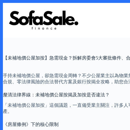
Skip
to
content
【未補地價公屋加按】急需現金？拆解房委會5大審批條件、
手持未補地價公屋，卻急需現金周轉？不少公屋業主以為物業
合規、零法律風險的合法替代方案及銀行按揭全攻略，助您合
釐清法律界線：未補地價公屋按揭及加按是否違法？
「未補地價公屋加按」這個議題，一直備受業主關注，許多人
產。
《房屋條例》下的核心限制