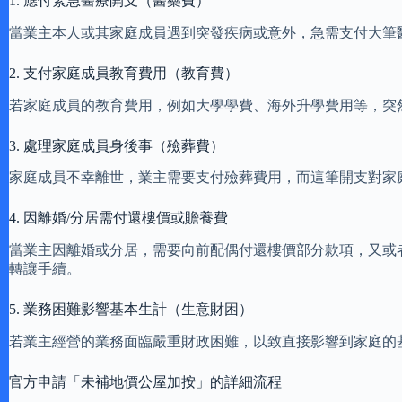
1. 應付緊急醫療開支（醫藥費）
當業主本人或其家庭成員遇到突發疾病或意外，急需支付大筆
2. 支付家庭成員教育費用（教育費）
若家庭成員的教育費用，例如大學學費、海外升學費用等，突
3. 處理家庭成員身後事（殮葬費）
家庭成員不幸離世，業主需要支付殮葬費用，而這筆開支對家
4. 因離婚/分居需付還樓價或贍養費
當業主因離婚或分居，需要向前配偶付還樓價部分款項，又或
轉讓手續。
5. 業務困難影響基本生計（生意財困）
若業主經營的業務面臨嚴重財政困難，以致直接影響到家庭的
官方申請「未補地價公屋加按」的詳細流程