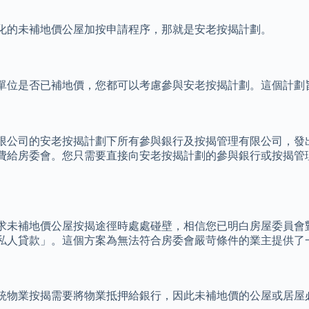
簡化的未補地價公屋加按申請程序，那就是安老按揭計劃。
該單位是否已補地價，您都可以考慮參與安老按揭計劃。這個計劃
限公司的安老按揭計劃下所有參與銀行及按揭管理有限公司，發
費給房委會。您只需要直接向安老按揭計劃的參與銀行或按揭管
求未補地價公屋按揭途徑時處處碰壁，相信您已明白房屋委員會
私人貸款」。這個方案為無法符合房委會嚴苛條件的業主提供了
統物業按揭需要將物業抵押給銀行，因此未補地價的公屋或居屋