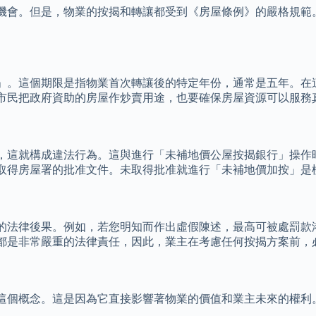
機會。但是，物業的按揭和轉讓都受到《房屋條例》的嚴格規範
」。這個期限是指物業首次轉讓後的特定年份，通常是五年。在
市民把政府資助的房屋作炒賣用途，也要確保房屋資源可以服務
，這就構成違法行為。這與進行「未補地價公屋按揭銀行」操作
取得房屋署的批准文件。未取得批准就進行「未補地價加按」是
的法律後果。例如，若您明知而作出虛假陳述，最高可被處罰款
都是非常嚴重的法律責任，因此，業主在考慮任何按揭方案前，
這個概念。這是因為它直接影響著物業的價值和業主未來的權利