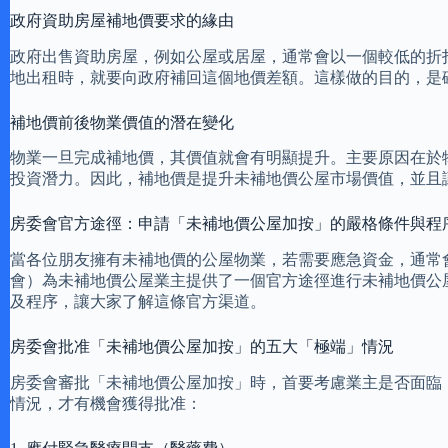
政府資助房屋補地價要求的緣由
政府出售資助房屋，例如公屋或居屋，通常會以一個較低的折
地出租時，就要向政府補回這個地價差額。這樣做的目的，是
補地價前後物業價值的潛在變化
物業一旦完成補地價，其價值就會有明顯提升。主要原因在於
投資潛力。因此，補地價是提升未補地價公屋市場價值，並且
房委會官方途徑：申請「未補地價公屋加按」的嚴格條件與程
當各位朋友擁有未補地價的公屋物業，若需要應急資金，通常
會）為未補地價公屋業主提供了一個官方途徑進行未補地價公
及程序，讓大家了解這條官方渠道。
房委會批准「未補地價公屋加按」的五大「極端」情況
房委會審批「未補地價公屋加按」時，首要考慮業主是否面臨
情況，才有機會獲得批准：