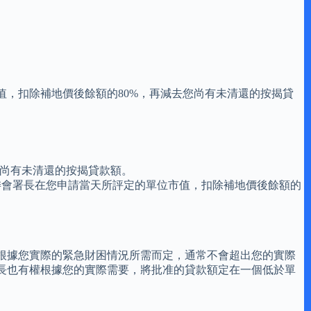
，扣除補地價後餘額的80%，再減去您尚有未清還的按揭貸
您尚有未清還的按揭貸款額。
委會署長在您申請當天所評定的單位市值，扣除補地價後餘額的
根據您實際的緊急財困情況所需而定，通常不會超出您的實際
長也有權根據您的實際需要，將批准的貸款額定在一個低於單