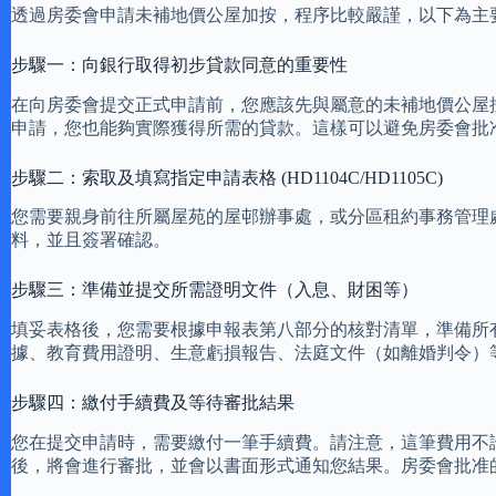
透過房委會申請未補地價公屋加按，程序比較嚴謹，以下為主
步驟一：向銀行取得初步貸款同意的重要性
在向房委會提交正式申請前，您應該先與屬意的未補地價公屋
申請，您也能夠實際獲得所需的貸款。這樣可以避免房委會批
步驟二：索取及填寫指定申請表格 (HD1104C/HD1105C)
您需要親身前往所屬屋苑的屋邨辦事處，或分區租約事務管理處，
料，並且簽署確認。
步驟三：準備並提交所需證明文件（入息、財困等）
填妥表格後，您需要根據申報表第八部分的核對清單，準備所
據、教育費用證明、生意虧損報告、法庭文件（如離婚判令）
步驟四：繳付手續費及等待審批結果
您在提交申請時，需要繳付一筆手續費。請注意，這筆費用不
後，將會進行審批，並會以書面形式通知您結果。房委會批准