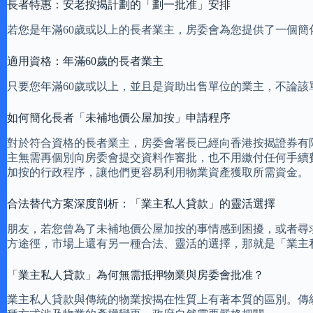
長者特惠：安老按揭計劃的「劃一批准」安排
若您是年滿60歲或以上的長者業主，房委會為您提供了一個
適用資格：年滿60歲的長者業主
只要您年滿60歲或以上，並且是資助出售單位的業主，不論
如何簡化長者「未補地價公屋加按」申請程序
對於符合資格的長者業主，房委會署長已經向香港按揭證券有
主無需再個別向房委會提交資料作審批，也不用繳付任何手續
加按的行政程序，讓他們更容易利用物業資產獲取所需資金。
合法替代方案深度剖析：「業主私人貸款」的靈活選擇
朋友，若您曾為了未補地價公屋加按的事情感到困擾，或者尋
方途徑，市場上還有另一種合法、靈活的選擇，那就是「業主
「業主私人貸款」為何無需抵押物業與房委會批准？
業主私人貸款與傳統的物業按揭在性質上有著本質的區別。傳