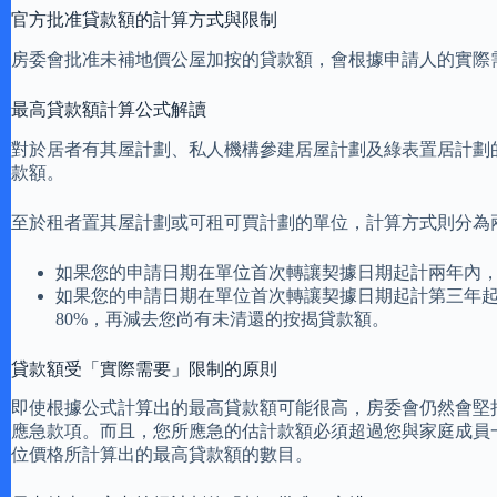
官方批准貸款額的計算方式與限制
房委會批准未補地價公屋加按的貸款額，會根據申請人的實際
最高貸款額計算公式解讀
對於居者有其屋計劃、私人機構參建居屋計劃及綠表置居計劃
款額。
至於租者置其屋計劃或可租可買計劃的單位，計算方式則分為
如果您的申請日期在單位首次轉讓契據日期起計兩年內，
如果您的申請日期在單位首次轉讓契據日期起計第三年
80%，再減去您尚有未清還的按揭貸款額。
貸款額受「實際需要」限制的原則
即使根據公式計算出的最高貸款額可能很高，房委會仍然會堅
應急款項。而且，您所應急的估計款額必須超過您與家庭成員
位價格所計算出的最高貸款額的數目。