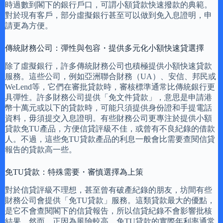
時過數到閣下的銀行戶口，可謂小額貸款快速撥款的典範。
對於現有客戶，部分虛擬銀行甚至可以做到免入息證明，申
請更為方便。
傳統財務公司：彈性與包容・提供多元化小額快速貸選擇
除了虛擬銀行，許多傳統財務公司也積極提供小額快速貸款
服務。這些公司，例如亞洲聯合財務（UA）、安信、邦民或
WeLend等，它們在審批貸款時，審核標準通常比傳統銀行更
具彈性。許多財務公司提供「免文件貸款」，意思是申請港
幣十萬元或以下的貸款時，可能只須提供身份證和手提電話
資料，毋須提交入息證明。有些財務公司更專注於提供小額
貸款免TU產品，方便信貸評級不佳，或曾有不良紀錄的借款
人。不過，這些免TU貸款產品的利息一般會比需要查閱信貸
報告的貸款高一些。
免TU貸款：特殊需要・審慎選擇為上策
對於信貸評級不理想，甚至曾有破產紀錄的朋友，坊間有些
財務公司會提供「免TU貸款」服務。這類貸款最大的優點，
是它不會查閱閣下的信貸報告，所以信貸紀錄不會影響批核
結果。然而，正因為風險較高，免TU貸款的實際年利率通常