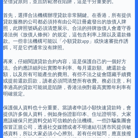
全借貸原則，並且防範潛在陷阱，這是十分重要的。
首先，選擇合法機構辦理貸款非常關鍵。在香港，所有提供
貸款服務的公司都必須持有由公司註冊處發出的放債人牌
照，此牌照號碼必須清楚展示。合法的持牌放債人會遵守香
港法例《放債人條例》的規定，這包含利率上限以及還款條
款。一些非法機構可能以「小額貸款app」或快速審批作誘
餌，可是它們通常沒有牌照。
再來，仔細閱讀貸款合約內容，這是保護自己的一個好方
法。合約應詳細列出實際年利率、每月還款額、總還款金
額，以及所有可能產生的費用。有些不法之徒會隱藏手續費
或提前還款罰款，讀者必須問清楚所有收費。務必注意，利
率過高的貸款可能就是陷阱，香港法例對最高實際年利率有
明確規定。
保護個人資料也十分重要。當讀者申請小額快速貸款時，會
提供許多個人資料，例如身份證影印本、住址證明等。大家
應該確保只把資料交給可信賴的合法機構。一些詐騙集團會
假冒正規公司，透過社交媒體或者不明連結引誘市民提供敏
感資料，所以大家必須小心辨別。若有任何疑問，應直接撥