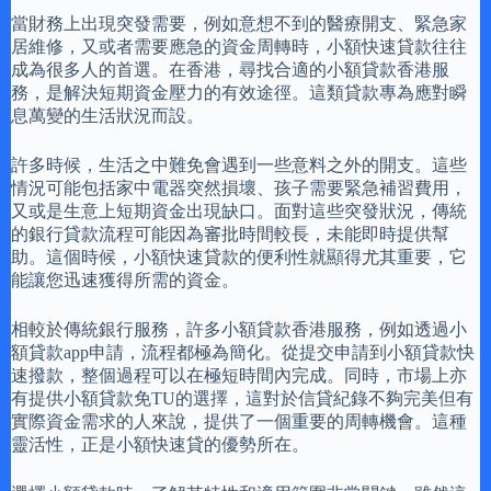
當財務上出現突發需要，例如意想不到的醫療開支、緊急家
居維修，又或者需要應急的資金周轉時，小額快速貸款往往
成為很多人的首選。在香港，尋找合適的小額貸款香港服
務，是解決短期資金壓力的有效途徑。這類貸款專為應對瞬
息萬變的生活狀況而設。
許多時候，生活之中難免會遇到一些意料之外的開支。這些
情況可能包括家中電器突然損壞、孩子需要緊急補習費用，
又或是生意上短期資金出現缺口。面對這些突發狀況，傳統
的銀行貸款流程可能因為審批時間較長，未能即時提供幫
助。這個時候，小額快速貸款的便利性就顯得尤其重要，它
能讓您迅速獲得所需的資金。
相較於傳統銀行服務，許多小額貸款香港服務，例如透過小
額貸款app申請，流程都極為簡化。從提交申請到小額貸款快
速撥款，整個過程可以在極短時間內完成。同時，市場上亦
有提供小額貸款免TU的選擇，這對於信貸紀錄不夠完美但有
實際資金需求的人來說，提供了一個重要的周轉機會。這種
靈活性，正是小額快速貸的優勢所在。