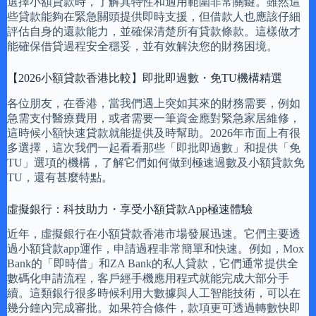
選擇小額貸款時，了解其特性和適用範圍非常關鍵。雖然這
些貸款能夠在緊急關頭提供即時支援，但借款人也應該仔細
評估自身的還款能力，並確保清楚所有貸款條款。這樣做才
能確保借貸過程安全穩妥，並有效解決您的財務困境。
【2026小額貸款香港比較】即批即過數・免TU機構精選
各位朋友，在香港，當我們遇上突如其來的財務需要，例如
急需支付醫療費用，或者需要一筆資金應對緊急家居維修，
這時候小額快速貸款就能提供及時幫助。2026年市面上有很
多選擇，這次我們一起看看那些「即批即過數」和提供「免
TU」選項的機構，了解它們如何做到極速過數及小額貸款免
TU，還有甚麼特點。
虛擬銀行：科技助力・享受小額貸款App極速體驗
近年，虛擬銀行在小額貸款香港市場發展迅速。它們主要透
過小額貸款app運作，申請過程非常簡單和快速。例如，Mox
Bank的「即時借」和ZA Bank的私人貸款，它們通常提供全
數碼化申請流程，客戶經手機應用程式就能完成大部分手
續。這類銀行很多時候利用大數據與人工智能技術，可以在
幾分鐘內完成審批。如果符合條件，款項更可透過轉數快即