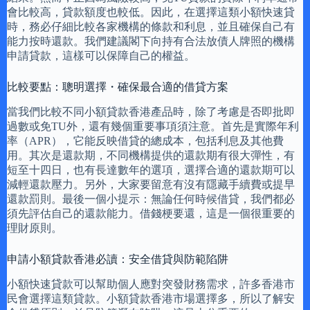
會比較高，貸款額度也較低。因此，在選擇這類小額快速貸
時，務必仔細比較各家機構的條款和利息，並且確保自己有
能力按時還款。我們建議閣下向持有合法放債人牌照的機構
申請貸款，這樣可以保障自己的權益。
比較要點：聰明選擇・確保最合適的借貸方案
當我們比較不同小額貸款香港產品時，除了考慮是否即批即
過數或免TU外，還有幾個重要事項須注意。首先是實際年利
率（APR），它能反映借貸的總成本，包括利息及其他費
用。其次是還款期，不同機構提供的還款期有很大彈性，有
短至十四日，也有長達數年的選項，選擇合適的還款期可以
減輕還款壓力。另外，大家要留意有沒有隱藏手續費或提早
還款罰則。最後一個小提示：無論任何時候借貸，我們都必
須先評估自己的還款能力。借錢梗要還，這是一個很重要的
理財原則。
申請小額貸款香港必讀：安全借貸與防範陷阱
小額快速貸款可以幫助個人應對突發財務需求，許多香港市
民會選擇這類貸款。小額貸款香港市場選擇多，所以了解安