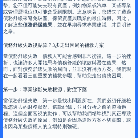
擊。您不僅可能失去現有資產，例如物業或汽車，某些專業
或管理層職位也可能會受到限制。這意味著，您錯失了透過
債務舒緩來避免破產、保留資產與職業的最佳時機。因此，
了解這些
債務舒緩後果
，並在早期尋求專業建議，才是明智
之舉。
債務舒緩失敗後點算？3步走出困局的補救方案
當債務舒緩失敗，債務人可能會感到非常徬徨。這一步的挫
折，也讓許多人開始思考債務舒緩的壞處與潛在後果。然
而，面對債務舒緩失敗的局面，並非沒有補救方案。我們現
在一起看看三個重要的補救步驟，幫助您走出債務困局。
第一步：專業診斷失敗根源，對症下藥
當債務舒緩失敗，第一步是找出問題所在。我們必須仔細檢
視您過去的財務狀況、還款紀錄，並且分析之前的協商過
程。這個全面審視的動作，可以幫助我們精準找到真正導致
債務舒緩失敗的原因，例如是否因為還款方案不切實際，或
者因為某些債權人的立場特別強硬。