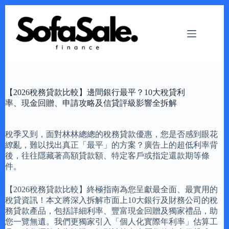
Skip
to
content
【2026稅務貸款比較】邊間銀行最平？10大稅貸利
率、現金回贈、申請攻略及信貸評級影響全拆解
稅季又到，面對林林總總的稅務貸款優惠，您是否感到眼花
繚亂，難以找出真正「最平」的方案？廣告上的超低利率背
後，往往隱藏著高額貸款額、特定客戶或指定還款期等條
件。
【2026稅務貸款比較】終極指南為您呈獻最全面、最實用的
稅貸資訊！本文將深入拆解市面上10大銀行及財務公司的稅
務貸款產品，包括詳細利率、豐富現金回贈及獨家禮品，助
您一覽無遺。我們更獨家引入「個人化實際年利率」估算工