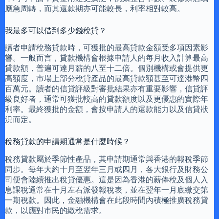
應急周轉，而其還款期亦可能較長，利率相對較高。
我最多可以借到多少錢稅貸？
讀者申請稅務貸款時，可獲批的最高貸款金額受多項因素影
響。一般而言，貸款機構會根據申請人的每月收入計算最高
貸款額，普遍可達月薪的八至十二倍。個別機構或會提供更
高額度，市場上部分稅貸產品的最高貸款額甚至可達港幣四
百萬元。讀者的信貸評級對審批結果亦有重要影響，信貸評
級良好者，通常可獲批較高的貸款額度以及更優惠的實際年
利率。最終獲批的金額，會按申請人的還款能力以及信貸狀
況而定。
稅務貸款的申請期通常是什麼時候？
稅務貸款屬於季節性產品，其申請期通常與香港的報稅季節
同步。每年大約十月至翌年三月或四月，各大銀行及財務公
司便會陸續推出稅貸優惠。這是因為香港的薪俸稅及個人入
息課稅通常在十月左右派發報稅表，並在翌年一月底繳交第
一期稅款。因此，金融機構會在此段時間內積極推廣稅務貸
款，以應對市民的繳稅需求。