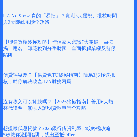
UA No Show 真的「易批」？實測3大優勢、批核時間
與2大隱藏風險全攻略
【聯名買樓終極攻略】情侶家人必讀7大關鍵：由按
揭、甩名、印花稅到分手財困，全面拆解業權及關係
陷阱
信貸評級差？【借貸免TU終極指南】簡易3步極速批
核，助你解決破產/IVA財務困局
沒有收入可以貸款嗎？【2026終極指南】善用6大類
替代證明，無收入證明貸款申請全攻略
想搵最低息貸款？2026銀行借貸利率比較終極攻略：
5步教你避開陷阱，找出至抵Offer