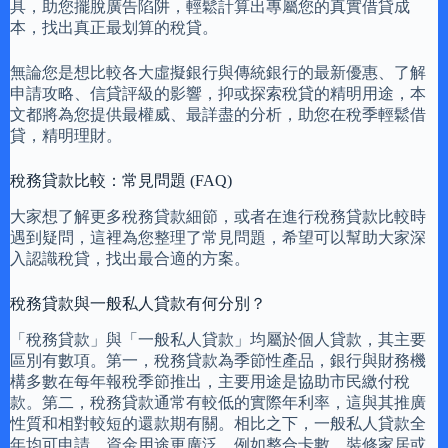
具，助您擺脫廣告陷阱，輕鬆計算出專屬您的真實借貸成
本，找出真正最划算的稅貸。
無論您是想比較各大虛擬銀行與傳統銀行的最新優惠、了解
申請攻略、信貸評級的影響，抑或探索稅貸的精明用途，本
文都將為您提供最權威、最詳盡的分析，助您在稅季輕鬆借
貸，精明理財。
稅務貸款比較：常見問題 (FAQ)
大家想了解更多稅務貸款細節，或者在進行稅務貸款比較時
遇到疑問，這裡為您整理了常見問題，希望可以幫助大家深
入認識稅貸，找出最合適的方案。
稅務貸款與一般私人貸款有何分別？
「稅務貸款」與「一般私人貸款」均屬於個人貸款，其主要
區別有數項。第一，稅務貸款為季節性產品，銀行與財務機
構多數在每年報稅季節推出，主要用途是協助市民繳付稅
款。第二，稅務貸款通常有較低的實際年利率，這與其推廣
性質和相對較短的還款期有關。相比之下，一般私人貸款全
年均可申請，資金用途更廣泛，例如整合卡數、裝修家居或