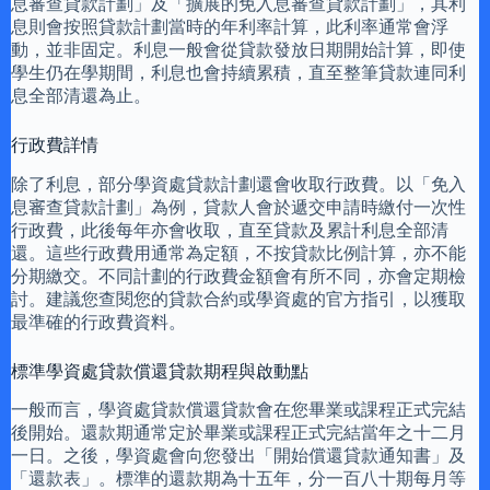
息審查貸款計劃」及「擴展的免入息審查貸款計劃」，其利
息則會按照貸款計劃當時的年利率計算，此利率通常會浮
動，並非固定。利息一般會從貸款發放日期開始計算，即使
學生仍在學期間，利息也會持續累積，直至整筆貸款連同利
息全部清還為止。
行政費詳情
除了利息，部分學資處貸款計劃還會收取行政費。以「免入
息審查貸款計劃」為例，貸款人會於遞交申請時繳付一次性
行政費，此後每年亦會收取，直至貸款及累計利息全部清
還。這些行政費用通常為定額，不按貸款比例計算，亦不能
分期繳交。不同計劃的行政費金額會有所不同，亦會定期檢
討。建議您查閱您的貸款合約或學資處的官方指引，以獲取
最準確的行政費資料。
標準學資處貸款償還貸款期程與啟動點
一般而言，學資處貸款償還貸款會在您畢業或課程正式完結
後開始。還款期通常定於畢業或課程正式完結當年之十二月
一日。之後，學資處會向您發出「開始償還貸款通知書」及
「還款表」。標準的還款期為十五年，分一百八十期每月等