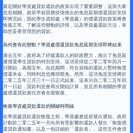
最近關於學資處貸款還款的政策出現了重要調整，這與大家
息息相關。政府早前因應疫情推出的免息延期償還貸款安排
即將完結，因此學生資助處（學資處）的償還貸款政策將會
恢復正常。了解這些變動的詳情，以及學資處還款方法，有
助您妥善管理您的貸款。
為何會有此變動？學資處償還貸款免息延期安排即將結束
過去五年，政府為了紓緩還款人的財政壓力，推出了免息延
遲償還學生貸款的特別安排。這項安排從二零二零年四月一
日開始，為期五年。在此期間，符合資格的還款人暫時無需
償還本金，同時利息也獲得豁免。然而，這項免息安排將於
二零二五年三月三十一日正式結束。這表示自二零二五年四
月一日起，貸款利息會再次開始計算，並且所有相關的學資
處償還貸款責任亦會全面恢復。
恢復學資處貸款還款的關鍵時間線
在學資處貸款還款恢復之前，學資處會提前發出通知。政府
計劃於二零二五年一月向所有受影響的還款人發出「恢復償
還貸款通知書」以及一份詳細的「還款表」。這些文件會清