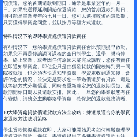
額償還。您的首期還款到期日，通常是畢業翌年的一月一
日。如果您選擇延期開始償還貸款，您的首期還款到期日，
則可能是畢業翌年的七月一日。您可以選擇較短的還款期，
只要獲得學資處同意，並以按月等額方式還款。
特殊情況下的即時學資處償還貸款責任
有些情況下，您的學資處償還貸款責任會比預期提早啟動。
如果您不再是修讀認可課程的全日制學生、退學、暫時停
學、終止學業，或者因任何原因未能完成課程，您便有責任
立即通知學資處。即使您只是由獲發貸款的院校轉到另一間
院校就讀，也必須盡快通知學資處。學資處收到通知後，會
評估您的情況，並決定是要求您一筆過償還所有貸款，還是
以等額方式分期償還，同時會重新釐定您的還款期長短、還
款期開始日期以及還款安排。因此，一旦您的學業狀態有任
何變動，請務必主動聯絡學資處，確保您的還款義務清晰。
10大學資處貸款償還貸款方法全攻略：揀選最適合你的學資
處還款方法聰明策略
學生貸款恢復還款在即，大家可能開始思考如何輕鬆處理學
資處貸款還款。幸好，學資處提供了多種學資處還款方法，