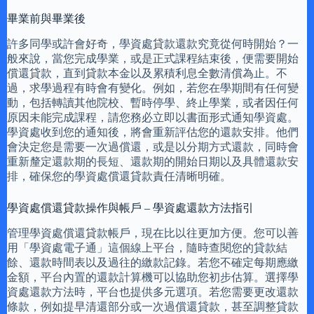
畢業前與畢業後
許多同學或許會好奇，學資處貸款還款究竟從何時開始？一
般來說，當您完成學業，或是正式課程結束後，便需要開始
償還貸款，直到貸款本金以及累積利息全數清償為止。不
過，求學過程有時會有變化。例如，若您在學期間有任何變
動，包括轉讀其他院校、暫時停學、終止學業，或者因任何
原因未能完成課程，請您務必立即以書面形式通知學資處。
學資處收到您的通知後，將會重新評估您的還款安排。他們
會決定您是需要一次過償還，或是以分期方式還款，同時會
重新釐定還款期的長短、還款期的開始日期以及具體還款安
排，確保您的學資處償還貸款責任清晰明確。
學資處償還貸款操作與帳戶 – 學資處還款方法指引
管理學資處償還貸款帳戶，現在比以往更加方便。您可以善
用「學資處電子通」這個線上平台，隨時查閱您的貸款結
餘、還款時間表以及過往的繳款記錄。若您不確定每期應繳
金額，平台內置的還款計算機可以協助您初步估算。選擇學
資處還款方法時，平台也提供多元選項。若您需要更改還款
條款，例如提早清還部分或一次過償還貸款，甚至調整貸款