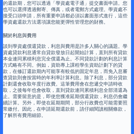
的還款期，您可以透過「學資處電子通」提交書面申請。您
也可以選擇透過郵寄、傳真，或者電郵方式處理。學資處不
接受口頭申請，所有重要申請都必須以書面形式進行，這些
學資處還款方法選項讓您能更彈性管理您的財務。
關於利息與費用
談到學資處償還貸款，利息與費用是許多人關心的議題。學
資處貸款利息通常自貸款發放日起開始計算，直到所有貸款
本金連同累積利息完全償還為止。不同貸款計劃的利息計算
方式略有不同。例如，資助專上課程學生資助計劃下的貸
款，在修訂還款期內可能享有較低的固定年息，而免入息審
查貸款則會按當時的年利率計算利息。除了利息，部分貸款
計劃還會收取年度行政費。這筆費用會在您遞交申請時收
取，之後每年也會收取，直到貸款連同累積利息全部清還為
止。需要留意的是，即使您獲准延期償還貸款，利息仍會繼
續計算。另外，即使在延期期間，部分行政費也可能需要照
常繳付。因此，在申請延期還款前，請仔細閱讀相關條款，
了解所有費用細節。