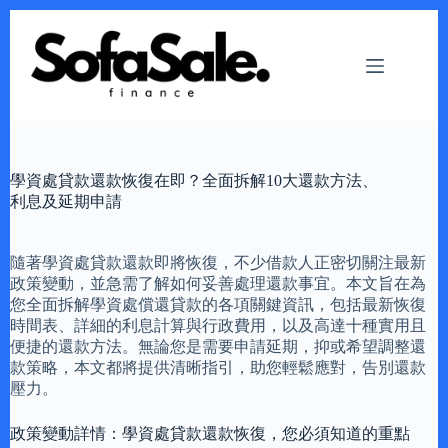
Skip
to
content
學資處貸款還款恢復在即？全面拆解10大還款方法、
利息及延期申請
隨著學資處貸款還款即將恢復，不少借款人正密切關注最新
政策變動，並急需了解如何妥善處理還款事宜。本文旨在為
您全面拆解學資處償還貸款的各項關鍵資訊，包括最新恢復
時間表、詳細的利息計算與行政費用，以及高達十種實用且
便捷的還款方法。無論您是需要申請延期，抑或希望調整還
款策略，本文都將提供清晰指引，助您輕鬆應對，告別還款
壓力。
政策變動詳情：學資處貸款還款恢復，您必須知道的重點