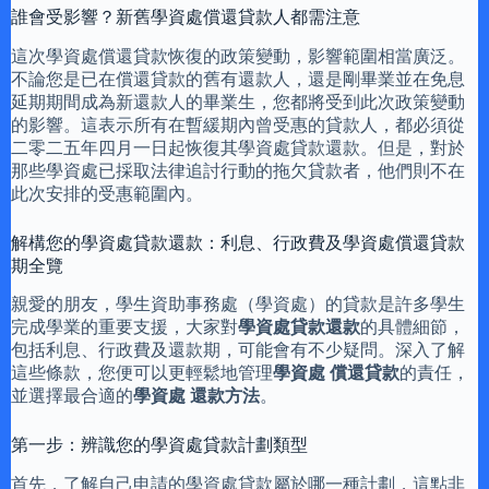
誰會受影響？新舊學資處償還貸款人都需注意
這次學資處償還貸款恢復的政策變動，影響範圍相當廣泛。
不論您是已在償還貸款的舊有還款人，還是剛畢業並在免息
延期期間成為新還款人的畢業生，您都將受到此次政策變動
的影響。這表示所有在暫緩期內曾受惠的貸款人，都必須從
二零二五年四月一日起恢復其學資處貸款還款。但是，對於
那些學資處已採取法律追討行動的拖欠貸款者，他們則不在
此次安排的受惠範圍內。
解構您的學資處貸款還款：利息、行政費及學資處償還貸款
期全覽
親愛的朋友，學生資助事務處（學資處）的貸款是許多學生
完成學業的重要支援，大家對
學資處貸款還款
的具體細節，
包括利息、行政費及還款期，可能會有不少疑問。深入了解
這些條款，您便可以更輕鬆地管理
學資處 償還貸款
的責任，
並選擇最合適的
學資處 還款方法
。
第一步：辨識您的學資處貸款計劃類型
首先，了解自己申請的學資處貸款屬於哪一種計劃，這點非