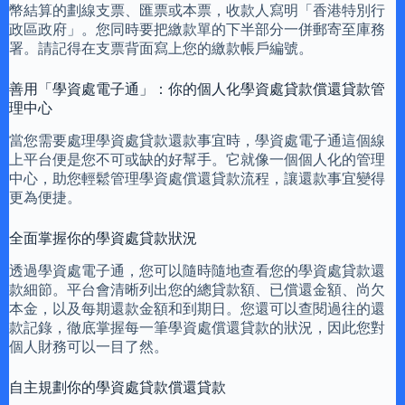
幣結算的劃線支票、匯票或本票，收款人寫明「香港特別行
政區政府」。您同時要把繳款單的下半部分一併郵寄至庫務
署。請記得在支票背面寫上您的繳款帳戶編號。
善用「學資處電子通」：你的個人化學資處貸款償還貸款管
理中心
當您需要處理學資處貸款還款事宜時，學資處電子通這個線
上平台便是您不可或缺的好幫手。它就像一個個人化的管理
中心，助您輕鬆管理學資處償還貸款流程，讓還款事宜變得
更為便捷。
全面掌握你的學資處貸款狀況
透過學資處電子通，您可以隨時隨地查看您的學資處貸款還
款細節。平台會清晰列出您的總貸款額、已償還金額、尚欠
本金，以及每期還款金額和到期日。您還可以查閱過往的還
款記錄，徹底掌握每一筆學資處償還貸款的狀況，因此您對
個人財務可以一目了然。
自主規劃你的學資處貸款償還貸款