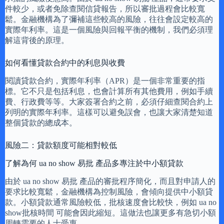
件較少，或者免除查閱信貸報告，所以審批過程會比較寬
鬆。金融機構為了彌補這些較高的風險，往往會設定較高的
實際年利率。這是一個風險與回報平衡的機制，我們必須理
解這背後的原理。
如何看懂貸款合約中的利息與收費
閱讀貸款合約，實際年利率（APR）是一個非常重要的指
標。它不只是包括利息，也會計算所有其他費用，例如手續
費、行政費等等。大家簽署合約之前，必須仔細查閱合約上
列明的實際年利率。這樣可以避免誤會，也讓大家清楚知道
整個貸款的總成本。
風險二：貸款額度可能相對較低
了解為何 ua no show 易批 產品多專注於中小額貸款
由於 ua no show 易批 產品的審批程序簡化，而且對申請人的
要求比較寬鬆，金融機構為控制風險，會傾向提供中小額貸
款。小額貸款通常風險較低，批核速度會比較快，例如 ua no
show批核時間 可能會因此縮短。這做法也讓更多有急切小額
周轉需要的人士受惠。