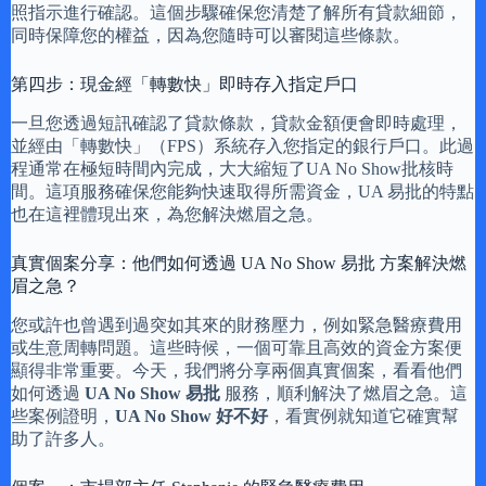
照指示進行確認。這個步驟確保您清楚了解所有貸款細節，
同時保障您的權益，因為您隨時可以審閱這些條款。
第四步：現金經「轉數快」即時存入指定戶口
一旦您透過短訊確認了貸款條款，貸款金額便會即時處理，
並經由「轉數快」（FPS）系統存入您指定的銀行戶口。此過
程通常在極短時間內完成，大大縮短了UA No Show批核時
間。這項服務確保您能夠快速取得所需資金，UA 易批的特點
也在這裡體現出來，為您解決燃眉之急。
真實個案分享：他們如何透過 UA No Show 易批 方案解決燃
眉之急？
您或許也曾遇到過突如其來的財務壓力，例如緊急醫療費用
或生意周轉問題。這些時候，一個可靠且高效的資金方案便
顯得非常重要。今天，我們將分享兩個真實個案，看看他們
如何透過
UA No Show 易批
服務，順利解決了燃眉之急。這
些案例證明，
UA No Show 好不好
，看實例就知道它確實幫
助了許多人。