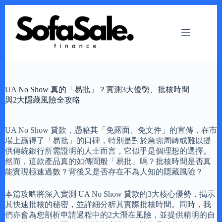
Skip
to
content
UA No Show 真的「易批」？實測3大優勢、批核時間
與2大隱藏風險全攻略
UA No Show 貸款，憑藉其「免露面、免文件」的宣傳，在市
場上贏得了「易批」的口碑，特別是對於急需周轉或難以提
供傳統銀行所需證明的人士而言，它似乎是個理想的選擇。
然而，這款產品真的如傳聞般「易批」嗎？批核時間是否真
能實現極速過數？背後又是否存在不為人知的隱藏風險？
本篇攻略將深入實測 UA No Show 貸款的3大核心優勢，揭示
其快速批核的秘密，並詳細分析其實際批核時間。同時，我
們亦會為您剖析申請過程中的2大潛在風險，並提供精明的自