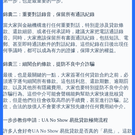
第一步，也是最重要的一步。
錦囊二：重要對話錄音，保留所有通訊紀錄
當大家與金融機構進行任何重要對話，特別是涉及貸款條
款、還款細節、或者任何承諾時，建議大家把電話通話錄
音。同時，大家應該保留所有書面通訊紀錄，包括短訊、電
郵、甚至即時通訊軟件的對話紀錄。這些紀錄在日後出現任
何爭議時，都可以成為有力的證據，保障大家的權益。
錦囊三：細閱合約條款，提防不良中介詐騙
最後，也是最關鍵的一點，大家簽署任何貸款合約之前，必
須逐字逐句細閱所有條款。這包括利息、還款期數、逾期罰
款、以及其他所有隱藏費用。大家也要特別提防不良中介的
詐騙行為。這些中介可能會聲稱能夠幫助大家快速批核貸
款，但是他們往往會收取高昂的手續費，甚至進行詐騙。記
住，合法的放債人不會要求大家預先繳付任何費用給中介。
一步步教你申請：UA No Show 易批貸款極簡流程
許多人會好奇UA No Show 易批貸款是否真的「易批」。這款