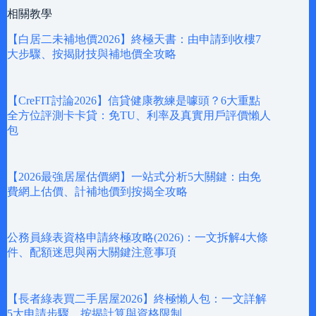
相關教學
【白居二未補地價2026】終極天書：由申請到收樓7
大步驟、按揭財技與補地價全攻略
【CreFIT討論2026】信貸健康教練是噱頭？6大重點
全方位評測卡卡貸：免TU、利率及真實用戶評價懶人
包
【2026最強居屋估價網】一站式分析5大關鍵：由免
費網上估價、計補地價到按揭全攻略
公務員綠表資格申請終極攻略(2026)：一文拆解4大條
件、配額迷思與兩大關鍵注意事項
【長者綠表買二手居屋2026】終極懶人包：一文詳解
5大申請步驟、按揭計算與資格限制