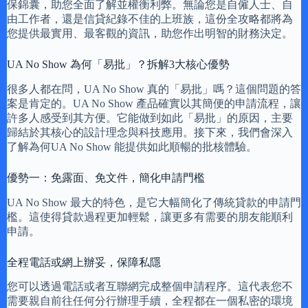
保錦囊，助您全面了解並權衡利弊。無論您是自僱人士、自
由工作者，還是信貸紀錄不佳的上班族，這份全攻略都將為
您提供最實用、最客觀的資訊，助您作出明智的財務決定。
UA No Show 為何「易批」？拆解3大核心優勢
很多人都在問，UA No Show 真的「易批」嗎？這個問題的答
案是肯定的。UA No Show 產品確實以其簡便的申請流程，讓
許多人感受到其方便。它能做到如此「易批」的原因，主要
歸結於其核心的設計理念與科技應用。接下來，我們會深入
了解為何UA No Show 能提供如此順暢的批核體驗。
優勢一：免露面、免文件，簡化申請門檻
UA No Show 最大的特色，是它大幅簡化了傳統貸款的申請門
檻。這使得貸款過程更加輕鬆，讓更多有需要的朋友能順利
申請。
全程電話或網上辦妥，保障私隱
您可以透過電話或者互聯網完成整個申請程序。這代表您不
需要親自前往任何分行辦理手續，全程都在一個私密的環境