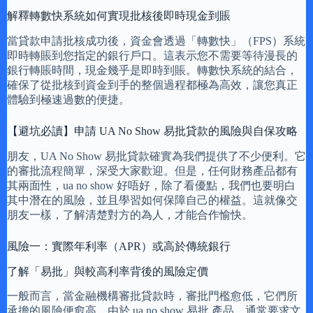
解釋轉數快系統如何實現批核後即時現金到賬
當貸款申請批核成功後，資金會透過「轉數快」（FPS）系統
即時轉賬到您指定的銀行戶口。這表示您不需要等待漫長的
銀行轉賬時間，現金幾乎是即時到賬。轉數快系統的結合，
確保了從批核到資金到手的整個過程都極為高效，讓您真正
體驗到極速過數的便捷。
【避坑必讀】申請 UA No Show 易批貸款的風險與自保攻略
朋友，UA No Show 易批貸款確實為我們提供了不少便利。它
的審批流程簡單，深受大家歡迎。但是，任何財務產品都有
其兩面性，ua no show 好唔好，除了看優點，我們也要明白
其中潛在的風險，並且學習如何保障自己的權益。這就像交
朋友一樣，了解清楚對方的為人，才能合作愉快。
風險一：實際年利率（APR）或高於傳統銀行
了解「易批」與較高利率背後的風險定價
一般而言，當金融機構審批貸款時，審批門檻愈低，它們所
承擔的風險便愈高。由於 ua no show 易批 產品，通常要求文