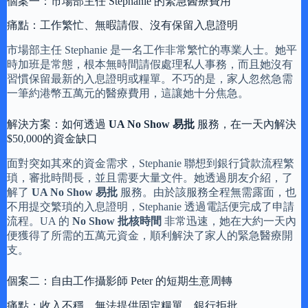
個案一：市場部主任 Stephanie 的緊急醫療費用
痛點：工作繁忙、無暇請假、沒有保留入息證明
市場部主任 Stephanie 是一名工作非常繁忙的專業人士。她平
時加班是常態，根本無時間請假處理私人事務，而且她沒有
習慣保留最新的入息證明或糧單。不巧的是，家人忽然急需
一筆約港幣五萬元的醫療費用，這讓她十分焦急。
解決方案：如何透過
UA No Show 易批
服務，在一天內解決
$50,000的資金缺口
面對突如其來的資金需求，Stephanie 聯想到銀行貸款流程繁
瑣，審批時間長，並且需要大量文件。她透過朋友介紹，了
解了
UA No Show 易批
服務。由於該服務全程無需露面，也
不用提交繁瑣的入息證明，Stephanie 透過電話便完成了申請
流程。UA 的
No Show 批核時間
非常迅速，她在大約一天內
便獲得了所需的五萬元資金，順利解決了家人的緊急醫療開
支。
個案二：自由工作攝影師 Peter 的短期生意周轉
痛點：收入不穩、無法提供固定糧單，銀行拒批