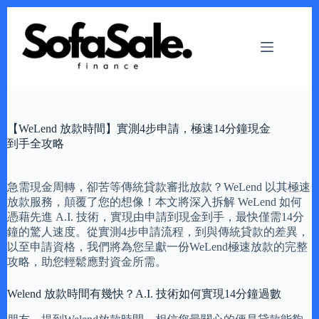
Skip
to
content
【WeLend 放款時間】實測4步申請，極速14分鐘現金
到手全攻略
急需現金周轉，卻苦等傳統貸款審批放款？WeLend 以其極速
放款服務，顛覆了您的想像！本文將深入拆解 WeLend 如何
憑藉先進 A.I. 技術，實現由申請到現金到手，最快僅需14分
鐘的驚人速度。從實測4步申請流程，到與傳統貸款的差異，
以至申請資格，我們將為您呈獻一份WeLend極速放款的完整
攻略，助您輕鬆應對資金所需。
Welend 放款時間有幾快？A.I. 技術如何實現14分鐘過數