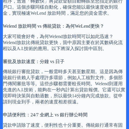
程序，透過「轉數快」將貸款金額自動轉賬至您指定的銀行
戶口。這個步驟同樣自動化，確保您能以最快速度收到現
金，實現極速WeLend 放款時間，滿足您的資金需求。
Welend 放款時間 vs 傳統貸款：為何WeLend更快？
大家可能會好奇，為何Welend放款時間可以如此迅速？
Welend放款比傳統貸款更快，箇中原因主要在於其數碼化流
程以及A.I.技術的應用。以下將深入探討箇中區別。
審批及放款速度：分鐘 vs 日子
傳統銀行審批貸款，一般需時多天甚至數星期。這是因為傳
統銀行依賴人手處理許多環節，例如人工核對文件、多個部
門傳閱審批等等。這些步驟都需要較長時間。Welend則運用
先進的A.I.技術，能夠在一秒內計算出貸款報價。它還可以實
現即時決策與自動過數，所以最快14分鐘內完成放款。從申
請到現金到手，兩者的速度相差很遠。
申請便利性：24/7 全網上 vs 銀行辦公時間
貸款申請除了速度，便利性也十分重要。傳統銀行通常有固