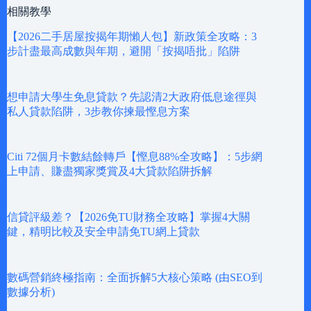
相關教學
【2026二手居屋按揭年期懶人包】新政策全攻略：3
步計盡最高成數與年期，避開「按揭唔批」陷阱
想申請大學生免息貸款？先認清2大政府低息途徑與
私人貸款陷阱，3步教你揀最慳息方案
Citi 72個月卡數結餘轉戶【慳息88%全攻略】：5步網
上申請、賺盡獨家獎賞及4大貸款陷阱拆解
信貸評級差？【2026免TU財務全攻略】掌握4大關
鍵，精明比較及安全申請免TU網上貸款
數碼營銷終極指南：全面拆解5大核心策略 (由SEO到
數據分析)