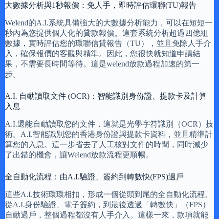
大數據分析與1秒報價：免人手，即時評估環聯(TU)報告
Welend的A.I.系統具備強大的大數據分析能力，可以在短短一
秒內為您提供個人化的貸款報價。這套系統分析超過四億組
數據，實時評估您的環聯信貸報告（TU），並且免除人手介
入，確保報價的客觀與精準。因此，您很快就知道申請結
果，不需要長時間等待。這是welend放款過程加速的第一
步。
A.I. 自動讀取文件 (OCR)：智能識別身份證、提款卡及計算
入息
A.I.還能自動讀取您的文件，這就是光學字符識別（OCR）技
術。A.I.智能識別您的香港身份證與提款卡資料，並且精準計
算您的入息。這一步省去了人工核對文件的時間，同時減少
了出錯的機會，讓Welend放款流程更順暢。
全自動化流程：由A.I.驗證、簽約到轉數快(FPS)過戶
這些A.I.技術環環相扣，形成一個從頭到尾的全自動化流程。
從A.I.身份驗證、電子簽約，到最後透過「轉數快」（FPS）
自動過戶，整個過程都沒有人手介入。這樣一來，款項就能