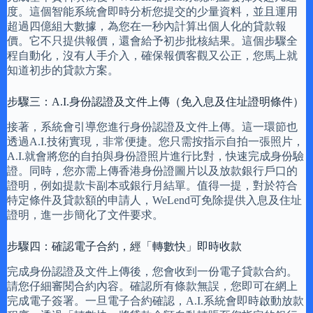
度。這個智能系統會即時分析您提交的少量資料，並且運用
超過四億組大數據，為您在一秒內計算出個人化的貸款報
價。它不只提供報價，還會給予初步批核結果。這個步驟全
程自動化，沒有人手介入，確保報價客觀又公正，您馬上就
知道初步的貸款方案。
步驟三：A.I.身份認證及文件上傳（免入息及住址證明條件）
接著，系統會引導您進行身份認證及文件上傳。這一環節也
透過A.I.技術實現，非常便捷。您只需按指示自拍一張照片，
A.I.就會將您的自拍與身份證照片進行比對，快速完成身份驗
證。同時，您亦需上傳香港身份證圖片以及放款銀行戶口的
證明，例如提款卡副本或銀行月結單。值得一提，對於符合
特定條件及貸款額的申請人，WeLend可免除提供入息及住址
證明，進一步簡化了文件要求。
步驟四：確認電子合約，經「轉數快」即時收款
完成身份認證及文件上傳後，您會收到一份電子貸款合約。
請您仔細審閱合約內容。確認所有條款無誤，您即可在網上
完成電子簽署。一旦電子合約確認，A.I.系統會即時啟動放款