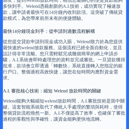
朋友，提到Welend放款時間，相信您最關心的便是貸款能夠
多快到手。Welend憑藉創新的A.I.技術，成功實現了極速放
款，讓申請者最快可在14分鐘內收到款項。這突破了傳統貸
款模式，為您帶來前所未有的便捷體驗。
最快14分鐘現金到手：從申請到過數流程解構
從您提交貸款申請到現金成功入賬，Welend致力於為您提供
最快速的welend放款服務。這個流程已經全面自動化，並且
設計得非常流暢。您只需輕鬆完成幾個簡單的網上申請步
驟，A.I.系統會即時處理您的資料並完成審批。一旦貸款獲得
批准，款項會立即透過「轉數快」系統直接轉入您指定的銀
行戶口。整個過程高效快捷，讓您在短時間內應對資金需
求。
A.I. 審批核心技術：縮短 Welend 放款時間的關鍵
Welend能夠大幅縮短welend放款時間，A.I.審批技術是箇中關
鍵。這套智能系統取代了傳統人手處理的繁瑣與耗時，使得
整個貸款流程煥然一新。A.I.不僅提高了效率，也確保了審批
過程的客觀性與準確性，讓資金能夠更快地流轉。