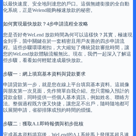
以最快速度、安全地到達您的戶口。這個無縫銜接的全自動
化系統，正是Welend能夠極速放款的秘密。
如何實現最快放款？4步申請流程全攻略
您是否好奇WeLend 放款時間為何可以這樣快？其實，極速現
金到手，箇中關鍵在於一套精密且用戶友善的四步申請流
程。這些步驟環環相扣，大大縮短了傳統貸款審批時間，讓
您的WeLend放款體驗流暢無比。現在，我們一起深入了解這
些步驟，看看如何輕鬆達成最快放款。
步驟一：網上填寫基本資料與貸款要求
申請貸款第一步，就是您在線上平台填寫基本資料。這就像
與朋友第一次見面，先作簡單自我介紹。您只需輸入預計的
貸款金額，同時提供一些個人基本資訊，例如姓名、聯絡方
法。整個過程既方便又快捷，讓您足不出戶，隨時隨地都可
以展開申請，省卻排隊或預約時間的煩惱。
步驟二：獲取A.I.即時報價與初步批核
完成基本資料填寫後，WeLend的A.I.系統馬上發揮其超凡速