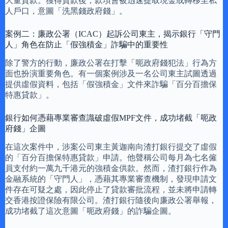
大量貸款。獲得貸款後，款項會被迅速提取現金或轉移至私
人戶口，意圖「洗黑錢政府錢」。
案例二：廉政公署（ICAC）起訴公司東主，揭示銀行「守門
人」角色在防止「假強積金」詐騙中的重要性
除了警方的行動，廉政公署在打擊「呃政府錢犯法」行為方
面也扮演重要角色。有一個案例涉及一名公司東主試圖透過
提供虛假資料，包括「假強積金」文件來詐騙「百分百擔保
特惠貸款」。
銀行如何憑藉專業審查識破虛假MPF文件，成功堵截「呃政
府錢」企圖
在這次案件中，涉案公司東主黃迦南向渣打銀行提交了虛假
的「百分百擔保特惠貸款」申請。他聲稱公司每月為七名僱
員支付約一萬九千港元的強積金供款。然而，渣打銀行作為
金融系統的「守門人」，憑藉其專業審查機制，發現申請文
件存在可疑之處，因此停止了貸款審批流程，並未將申請轉
交香港按證保險有限公司。渣打銀行隨後向廉政公署舉報，
成功堵截了這次意圖「呃政府錢」的詐騙企圖。