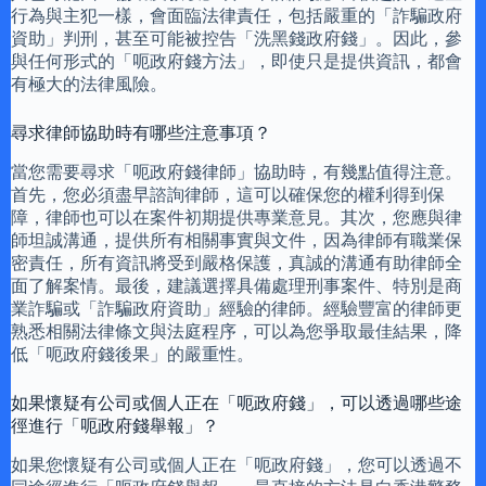
行為與主犯一樣，會面臨法律責任，包括嚴重的「詐騙政府
資助」判刑，甚至可能被控告「洗黑錢政府錢」。因此，參
與任何形式的「呃政府錢方法」，即使只是提供資訊，都會
有極大的法律風險。
尋求律師協助時有哪些注意事項？
當您需要尋求「呃政府錢律師」協助時，有幾點值得注意。
首先，您必須盡早諮詢律師，這可以確保您的權利得到保
障，律師也可以在案件初期提供專業意見。其次，您應與律
師坦誠溝通，提供所有相關事實與文件，因為律師有職業保
密責任，所有資訊將受到嚴格保護，真誠的溝通有助律師全
面了解案情。最後，建議選擇具備處理刑事案件、特別是商
業詐騙或「詐騙政府資助」經驗的律師。經驗豐富的律師更
熟悉相關法律條文與法庭程序，可以為您爭取最佳結果，降
低「呃政府錢後果」的嚴重性。
如果懷疑有公司或個人正在「呃政府錢」，可以透過哪些途
徑進行「呃政府錢舉報」？
如果您懷疑有公司或個人正在「呃政府錢」，您可以透過不