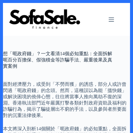
Skip
to
content
想「呃政府錢」？一文看清14個必知重點：全面拆解
呃百分百擔保、假強積金等詐騙手法、嚴重後果及真
實案例
面對經濟壓力，或受到「不勞而獲」的誘惑，部分人或許曾
閃過「呃政府錢」的念頭。然而，這種誤以為能「搵快錢」
或解決困境的僥倖心態，往往將當事人推向萬劫不復的深
淵。香港執法部門近年嚴厲打擊各類針對政府資助及福利的
詐騙行為，揭示了騙徒層出不窮的手法，以及參與者所要面
對的沉重法律後果。
本文將深入剖析14個關於「呃政府錢」的必知重點，全面拆